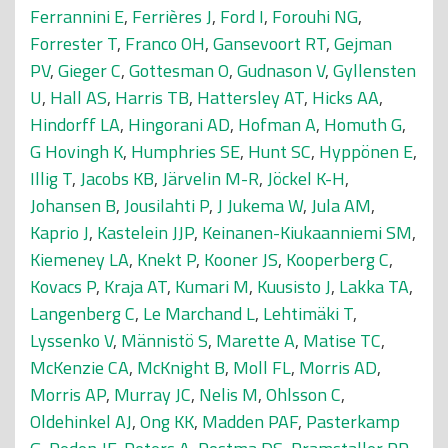
Ferrannini E
,
Ferrières J
,
Ford I
,
Forouhi NG
,
Forrester T
,
Franco OH
,
Gansevoort RT
,
Gejman
PV
,
Gieger C
,
Gottesman O
,
Gudnason V
,
Gyllensten
U
,
Hall AS
,
Harris TB
,
Hattersley AT
,
Hicks AA
,
Hindorff LA
,
Hingorani AD
,
Hofman A
,
Homuth G
,
G Hovingh K
,
Humphries SE
,
Hunt SC
,
Hyppönen E
,
Illig T
,
Jacobs KB
,
Järvelin M-R
,
Jöckel K-H
,
Johansen B
,
Jousilahti P
,
J Jukema W
,
Jula AM
,
Kaprio J
,
Kastelein JJP
,
Keinanen-Kiukaanniemi SM
,
Kiemeney LA
,
Knekt P
,
Kooner JS
,
Kooperberg C
,
Kovacs P
,
Kraja AT
,
Kumari M
,
Kuusisto J
,
Lakka TA
,
Langenberg C
,
Le Marchand L
,
Lehtimäki T
,
Lyssenko V
,
Männistö S
,
Marette A
,
Matise TC
,
McKenzie CA
,
McKnight B
,
Moll FL
,
Morris AD
,
Morris AP
,
Murray JC
,
Nelis M
,
Ohlsson C
,
Oldehinkel AJ
,
Ong KK
,
Madden PAF
,
Pasterkamp