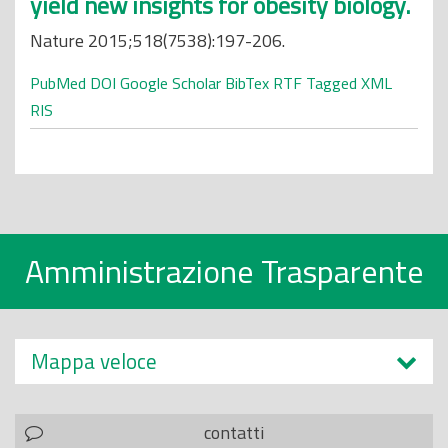
yield new insights for obesity biology.
Nature 2015;518(7538):197-206.
PubMed
DOI
Google Scholar
BibTex
RTF
Tagged
XML
RIS
Amministrazione Trasparente
Mappa veloce
contatti