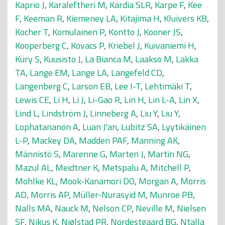
Kaprio J
,
Karaleftheri M
,
Kardia SLR
,
Karpe F
,
Kee
F
,
Keeman R
,
Kiemeney LA
,
Kitajima H
,
Kluivers KB
,
Kocher T
,
Komulainen P
,
Kontto J
,
Kooner JS
,
Kooperberg C
,
Kovacs P
,
Kriebel J
,
Kuivaniemi H
,
Küry S
,
Kuusisto J
,
La Bianca M
,
Laakso M
,
Lakka
TA
,
Lange EM
,
Lange LA
,
Langefeld CD
,
Langenberg C
,
Larson EB
,
Lee I-T
,
Lehtimäki T
,
Lewis CE
,
Li H
,
Li J
,
Li-Gao R
,
Lin H
,
Lin L-A
,
Lin X
,
Lind L
,
Lindström J
,
Linneberg A
,
Liu Y
,
Liu Y
,
Lophatananon A
,
Luan J'an
,
Lubitz SA
,
Lyytikäinen
L-P
,
Mackey DA
,
Madden PAF
,
Manning AK
,
Männistö S
,
Marenne G
,
Marten J
,
Martin NG
,
Mazul AL
,
Meidtner K
,
Metspalu A
,
Mitchell P
,
Mohlke KL
,
Mook-Kanamori DO
,
Morgan A
,
Morris
AD
,
Morris AP
,
Müller-Nurasyid M
,
Munroe PB
,
Nalls MA
,
Nauck M
,
Nelson CP
,
Neville M
,
Nielsen
SF
,
Nikus K
,
Njølstad PR
,
Nordestgaard BG
,
Ntalla