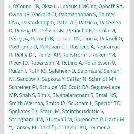
I
,
O'Connel JR
,
Oksa H
,
Loohuis LMOlde
,
Ophoff RA
,
Owen KR
,
Packard CJ
,
Padmanabhan S
,
Palmer
CNA
,
Pasterkamp G
,
Patel AP
,
Pattie A
,
Pedersen
O
,
Peissig PL
,
Peloso GM
,
Pennell CE
,
Perola M
,
Perry JA
,
Perry JRB
,
Person TN
,
Pirie A
,
Polasek O
,
Posthuma D
,
Raitakari OT
,
Rasheed A
,
Rauramaa
R
,
Reilly DF
,
Reiner AP
,
Renstrom F
,
Ridker PM
,
Rioux JD
,
Robertson N
,
Robino A
,
Rolandsson O
,
Rudan I
,
Ruth KS
,
Saleheen D
,
Salomaa V
,
Samani
NJ
,
Sandow K
,
Sapkota Y
,
Sattar N
,
Schmidt MK
,
Schreiner PJ
,
Schulze MB
,
Scott RA
,
Segura-Lepe
MP
,
Shah S
,
Sim X
,
Sivapalaratnam S
,
Small KS
,
Smith AVernon
,
Smith JA
,
Southam L
,
Spector TD
,
Speliotes EK
,
Starr JM
,
Steinthorsdottir V
,
Stringham HM
,
Stumvoll M
,
Surendran P
,
Hart LM
't
,
Tansey KE
,
Tardif J-C
,
Taylor KD
,
Teumer A
,