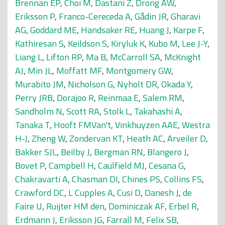
Brennan EP
,
Choi M
,
Dastani Z
,
Drong AW
,
Eriksson P
,
Franco-Cereceda A
,
Gådin JR
,
Gharavi
AG
,
Goddard ME
,
Handsaker RE
,
Huang J
,
Karpe F
,
Kathiresan S
,
Keildson S
,
Kiryluk K
,
Kubo M
,
Lee J-Y
,
Liang L
,
Lifton RP
,
Ma B
,
McCarroll SA
,
McKnight
AJ
,
Min JL
,
Moffatt MF
,
Montgomery GW
,
Murabito JM
,
Nicholson G
,
Nyholt DR
,
Okada Y
,
Perry JRB
,
Dorajoo R
,
Reinmaa E
,
Salem RM
,
Sandholm N
,
Scott RA
,
Stolk L
,
Takahashi A
,
Tanaka T
,
Hooft FMVan't
,
Vinkhuyzen AAE
,
Westra
H-J
,
Zheng W
,
Zondervan KT
,
Heath AC
,
Arveiler D
,
Bakker SJL
,
Beilby J
,
Bergman RN
,
Blangero J
,
Bovet P
,
Campbell H
,
Caulfield MJ
,
Cesana G
,
Chakravarti A
,
Chasman DI
,
Chines PS
,
Collins FS
,
Crawford DC
,
L Cupples A
,
Cusi D
,
Danesh J
,
de
Faire U
,
Ruijter HM den
,
Dominiczak AF
,
Erbel R
,
Erdmann J
,
Eriksson JG
,
Farrall M
,
Felix SB
,