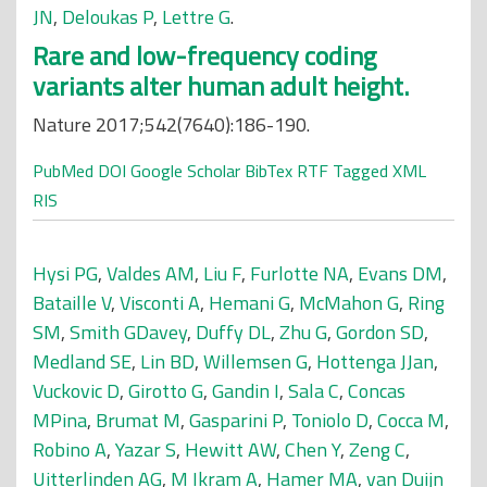
JN
,
Deloukas P
,
Lettre G
.
Rare and low-frequency coding
variants alter human adult height.
Nature 2017;542(7640):186-190.
PubMed
DOI
Google Scholar
BibTex
RTF
Tagged
XML
RIS
Hysi PG
,
Valdes AM
,
Liu F
,
Furlotte NA
,
Evans DM
,
Bataille V
,
Visconti A
,
Hemani G
,
McMahon G
,
Ring
SM
,
Smith GDavey
,
Duffy DL
,
Zhu G
,
Gordon SD
,
Medland SE
,
Lin BD
,
Willemsen G
,
Hottenga JJan
,
Vuckovic D
,
Girotto G
,
Gandin I
,
Sala C
,
Concas
MPina
,
Brumat M
,
Gasparini P
,
Toniolo D
,
Cocca M
,
Robino A
,
Yazar S
,
Hewitt AW
,
Chen Y
,
Zeng C
,
Uitterlinden AG
,
M Ikram A
,
Hamer MA
,
van Duijn