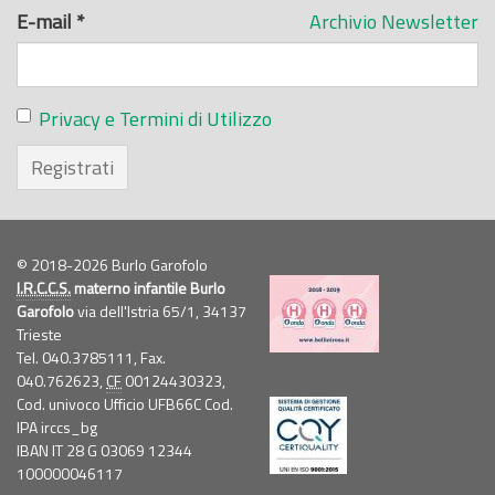
E-mail
*
Archivio Newsletter
Privacy e Termini di Utilizzo
Registrati
© 2018-2026 Burlo Garofolo
I.R.C.C.S.
materno infantile Burlo
Garofolo
via dell'Istria 65/1, 34137
Trieste
Tel. 040.3785111, Fax.
040.762623,
CF
00124430323,
Cod. univoco Ufficio UFB66C Cod.
IPA irccs_bg
IBAN IT 28 G 03069 12344
100000046117