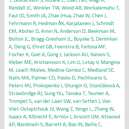
Randall JC
,
Winkler TW
,
Wood AR
,
Workalemahu T
,
Faul JD
,
Smith JA
,
Zhao JHua
,
Zhao W
,
Chen J
,
Fehrmann R
,
Hedman ÅK
,
Karjalainen J
,
Schmidt
EM
,
Absher D
,
Amin N
,
Anderson D
,
Beekman M
,
Bolton JL
,
Bragg-Gresham JL
,
Buyske S
,
Demirkan
A
,
Deng G
,
Ehret GB
,
Feenstra B
,
Feitosa MF
,
Fischer K
,
Goel A
,
Gong J
,
Jackson AU
,
Kanoni S
,
Kleber ME
,
Kristiansson K
,
Lim U
,
Lotay V
,
Mangino
M
,
Leach IMateo
,
Medina-Gomez C
,
Medland SE
,
Nalls MA
,
Palmer CD
,
Pasko D
,
Pechlivanis S
,
Peters MJ
,
Prokopenko I
,
Shungin D
,
Stančáková A
,
Strawbridge RJ
,
Sung YJu
,
Tanaka T
,
Teumer A
,
Trompet S
,
van der Laan SW
,
van Setten J
,
Van
Vliet-Ostaptchouk JV
,
Wang Z
,
Yengo L
,
Zhang W
,
Isaacs A
,
Albrecht E
,
Arnlöv J
,
Arscott GM
,
Attwood
AP
,
Bandinelli S
,
Barrett A
,
Bas IN
,
Bellis C
,