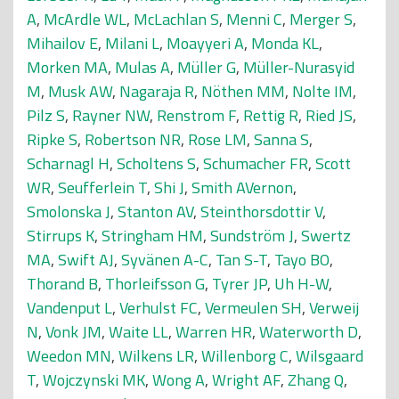
A
,
McArdle WL
,
McLachlan S
,
Menni C
,
Merger S
,
Mihailov E
,
Milani L
,
Moayyeri A
,
Monda KL
,
Morken MA
,
Mulas A
,
Müller G
,
Müller-Nurasyid
M
,
Musk AW
,
Nagaraja R
,
Nöthen MM
,
Nolte IM
,
Pilz S
,
Rayner NW
,
Renstrom F
,
Rettig R
,
Ried JS
,
Ripke S
,
Robertson NR
,
Rose LM
,
Sanna S
,
Scharnagl H
,
Scholtens S
,
Schumacher FR
,
Scott
WR
,
Seufferlein T
,
Shi J
,
Smith AVernon
,
Smolonska J
,
Stanton AV
,
Steinthorsdottir V
,
Stirrups K
,
Stringham HM
,
Sundström J
,
Swertz
MA
,
Swift AJ
,
Syvänen A-C
,
Tan S-T
,
Tayo BO
,
Thorand B
,
Thorleifsson G
,
Tyrer JP
,
Uh H-W
,
Vandenput L
,
Verhulst FC
,
Vermeulen SH
,
Verweij
N
,
Vonk JM
,
Waite LL
,
Warren HR
,
Waterworth D
,
Weedon MN
,
Wilkens LR
,
Willenborg C
,
Wilsgaard
T
,
Wojczynski MK
,
Wong A
,
Wright AF
,
Zhang Q
,