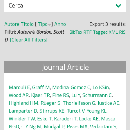
N
Cerca
o
a
p
s
r
Autore
Titolo
[
Tipo
]
Anno
Export 3 results:
c
i
Filtri:
Autore
è
Gordon, Scott
BibTex
RTF
Tagged
XML
RIS
o
n
D
[Clear All Filters]
n
c
d
i
i
p
Journal Article
a
l
e
Marouli E
,
Graff M
,
Medina-Gomez C
,
Lo KSin
,
Wood AR
,
Kjaer TR
,
Fine RS
,
Lu Y
,
Schurmann C
,
Highland HM
,
Rüeger S
,
Thorleifsson G
,
Justice AE
,
Lamparter D
,
Stirrups KE
,
Turcot V
,
Young KL
,
Winkler TW
,
Esko T
,
Karaderi T
,
Locke AE
,
Masca
NGD
,
C Y Ng M
,
Mudgal P
,
Rivas MA
,
Vedantam S
,