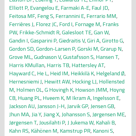
Elliott P
,
Evangelou E
,
Farmaki A-E
,
Faul JD
,
Feitosa MF
,
Feng S
,
Ferrannini E
,
Ferrario MM
,
Ferrières J
,
Florez JC
,
Ford I
,
Fornage M
,
Franks
PW
,
Frikke-Schmidt R
,
Galesloot TE
,
Gan W
,
Gandin I
,
Gasparini P
,
Giedraitis V
,
Giri A
,
Girotto G
,
Gordon SD
,
Gordon-Larsen P
,
Gorski M
,
Grarup N
,
Grove ML
,
Gudnason V
,
Gustafsson S
,
Hansen T
,
Harris KMullan
,
Harris TB
,
Hattersley AT
,
Hayward C
,
He L
,
Heid IM
,
Heikkilä K
,
Helgeland Ø
,
Hernesniemi J
,
Hewitt AW
,
Hocking LJ
,
Hollensted
M
,
Holmen OL
,
G Hovingh K
,
Howson JMM
,
Hoyng
CB
,
Huang PL
,
Hveem K
,
M Ikram A
,
Ingelsson E
,
Jackson AU
,
Jansson J-H
,
Jarvik GP
,
Jensen GB
,
Jhun MA
,
Jia Y
,
Jiang X
,
Johansson S
,
Jørgensen ME
,
Jørgensen T
,
Jousilahti P
,
J Jukema W
,
Kahali B
,
Kahn RS
,
Kähönen M
,
Kamstrup PR
,
Kanoni S
,