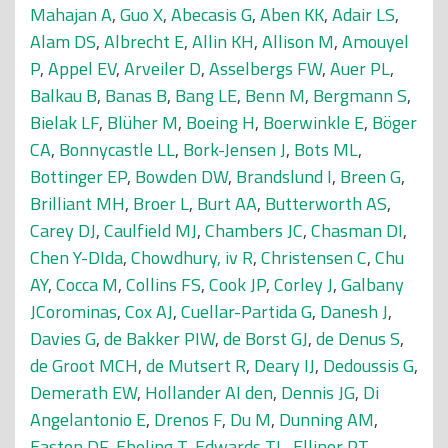
Mahajan A
,
Guo X
,
Abecasis G
,
Aben KK
,
Adair LS
,
Alam DS
,
Albrecht E
,
Allin KH
,
Allison M
,
Amouyel
P
,
Appel EV
,
Arveiler D
,
Asselbergs FW
,
Auer PL
,
Balkau B
,
Banas B
,
Bang LE
,
Benn M
,
Bergmann S
,
Bielak LF
,
Blüher M
,
Boeing H
,
Boerwinkle E
,
Böger
CA
,
Bonnycastle LL
,
Bork-Jensen J
,
Bots ML
,
Bottinger EP
,
Bowden DW
,
Brandslund I
,
Breen G
,
Brilliant MH
,
Broer L
,
Burt AA
,
Butterworth AS
,
Carey DJ
,
Caulfield MJ
,
Chambers JC
,
Chasman DI
,
Chen Y-DIda
,
Chowdhury, iv R
,
Christensen C
,
Chu
AY
,
Cocca M
,
Collins FS
,
Cook JP
,
Corley J
,
Galbany
JCorominas
,
Cox AJ
,
Cuellar-Partida G
,
Danesh J
,
Davies G
,
de Bakker PIW
,
de Borst GJ
,
de Denus S
,
de Groot MCH
,
de Mutsert R
,
Deary IJ
,
Dedoussis G
,
Demerath EW
,
Hollander AI den
,
Dennis JG
,
Di
Angelantonio E
,
Drenos F
,
Du M
,
Dunning AM
,
Easton DF
,
Ebeling T
,
Edwards TL
,
Ellinor PT
,