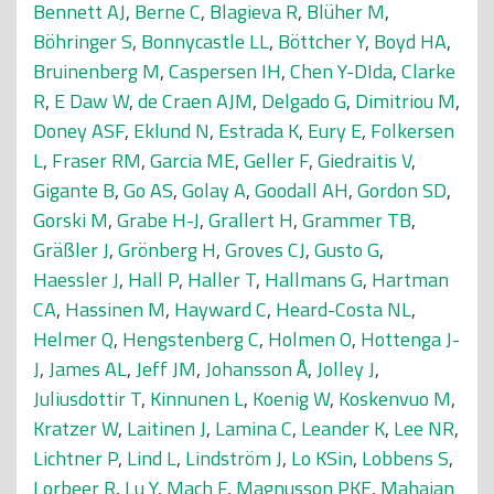
Bennett AJ
,
Berne C
,
Blagieva R
,
Blüher M
,
Böhringer S
,
Bonnycastle LL
,
Böttcher Y
,
Boyd HA
,
Bruinenberg M
,
Caspersen IH
,
Chen Y-DIda
,
Clarke
R
,
E Daw W
,
de Craen AJM
,
Delgado G
,
Dimitriou M
,
Doney ASF
,
Eklund N
,
Estrada K
,
Eury E
,
Folkersen
L
,
Fraser RM
,
Garcia ME
,
Geller F
,
Giedraitis V
,
Gigante B
,
Go AS
,
Golay A
,
Goodall AH
,
Gordon SD
,
Gorski M
,
Grabe H-J
,
Grallert H
,
Grammer TB
,
Gräßler J
,
Grönberg H
,
Groves CJ
,
Gusto G
,
Haessler J
,
Hall P
,
Haller T
,
Hallmans G
,
Hartman
CA
,
Hassinen M
,
Hayward C
,
Heard-Costa NL
,
Helmer Q
,
Hengstenberg C
,
Holmen O
,
Hottenga J-
J
,
James AL
,
Jeff JM
,
Johansson Å
,
Jolley J
,
Juliusdottir T
,
Kinnunen L
,
Koenig W
,
Koskenvuo M
,
Kratzer W
,
Laitinen J
,
Lamina C
,
Leander K
,
Lee NR
,
Lichtner P
,
Lind L
,
Lindström J
,
Lo KSin
,
Lobbens S
,
Lorbeer R
,
Lu Y
,
Mach F
,
Magnusson PKE
,
Mahajan