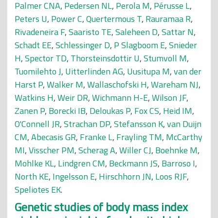
Palmer CNA
,
Pedersen NL
,
Perola M
,
Pérusse L
,
Peters U
,
Power C
,
Quertermous T
,
Rauramaa R
,
Rivadeneira F
,
Saaristo TE
,
Saleheen D
,
Sattar N
,
Schadt EE
,
Schlessinger D
,
P Slagboom E
,
Snieder
H
,
Spector TD
,
Thorsteinsdottir U
,
Stumvoll M
,
Tuomilehto J
,
Uitterlinden AG
,
Uusitupa M
,
van der
Harst P
,
Walker M
,
Wallaschofski H
,
Wareham NJ
,
Watkins H
,
Weir DR
,
Wichmann H-E
,
Wilson JF
,
Zanen P
,
Borecki IB
,
Deloukas P
,
Fox CS
,
Heid IM
,
O'Connell JR
,
Strachan DP
,
Stefansson K
,
van Duijn
CM
,
Abecasis GR
,
Franke L
,
Frayling TM
,
McCarthy
MI
,
Visscher PM
,
Scherag A
,
Willer CJ
,
Boehnke M
,
Mohlke KL
,
Lindgren CM
,
Beckmann JS
,
Barroso I
,
North KE
,
Ingelsson E
,
Hirschhorn JN
,
Loos RJF
,
Speliotes EK
.
Genetic studies of body mass index