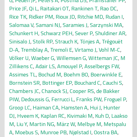
G
,
Peden JF
,
Peters A
,
Postma DS
,
Pramstaller PP
,
Price JF
,
Qi L
,
Raitakari OT
,
Rankinen T
,
Rao DC
,
Rice TK
,
Ridker PM
,
Rioux JD
,
Ritchie MD
,
Rudan I
,
Salomaa V
,
Samani NJ
,
Saramies J
,
Sarzynski MA
,
Schunkert H
,
Schwarz PEH
,
Sever P
,
Shuldiner AR
,
Sinisalo J
,
Stolk RP
,
Strauch K
,
Tönjes A
,
Trégouët
D-A
,
Tremblay A
,
Tremoli E
,
Virtamo J
,
Vohl M-C
,
Völker U
,
Waeber G
,
Willemsen G
,
Witteman JC
,
M
Zillikens C
,
Adair LS
,
Amouyel P
,
Asselbergs FW
,
Assimes TL
,
Bochud M
,
Boehm BO
,
Boerwinkle E
,
Bornstein SR
,
Bottinger EP
,
Bouchard C
,
Cauchi S
,
Chambers JC
,
Chanock SJ
,
Cooper RS
,
de Bakker
PIW
,
Dedoussis G
,
Ferrucci L
,
Franks PW
,
Froguel P
,
Groop LC
,
Haiman CA
,
Hamsten A
,
Hui J
,
Hunter
DJ
,
Hveem K
,
Kaplan RC
,
Kivimaki M
,
Kuh D
,
Laakso
M
,
Liu Y
,
Martin NG
,
März W
,
Melbye M
,
Metspalu
A
,
Moebus S
,
Munroe PB
,
Njølstad I
,
Oostra BA
,