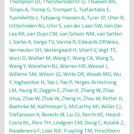
Thompson DJ
,
Thorsteinsdottir U
,
Thuesen BH
,
Tönjes A
,
Tromp G
,
Trompet S
,
Tsafantakis E
,
Tuomilehto J
,
Tybjaerg-Hansen A
,
Tyrer JP
,
Uher R
,
Uitterlinden AG
,
Ulivi S
,
van der Laan SW
,
Van Der
Leij AR
,
van Duijn CM
,
van Schoor NM
,
van Setten
J
,
Varbo A
,
Varga TV
,
Varma R
,
Edwards DRVelez
,
Vermeulen SH
,
Vestergaard H
,
Vitart V
,
Vogt TF
,
Vozzi D
,
Walker M
,
Wang F
,
Wang CA
,
Wang S
,
Wang Y
,
Wareham NJ
,
Warren HR
,
Wessel J
,
Willems SM
,
Wilson JG
,
Witte DR
,
Woods MO
,
Wu
Y
,
Yaghootkar H
,
Yao J
,
Yao P
,
Yerges-Armstrong
LM
,
Young R
,
Zeggini E
,
Zhan X
,
Zhang W
,
Zhao
JHua
,
Zhao W
,
Zhao W
,
Zheng H
,
Zhou W
,
Rotter JI
,
Boehnke M
,
Kathiresan S
,
McCarthy MI
,
Willer CJ
,
Stefansson K
,
Borecki IB
,
Liu DJ
,
North KE
,
Heard-
Costa NL
,
Pers TH
,
Lindgren CM
,
Oxvig C
,
Kutalik Z
,
Rivadeneira F
,
Loos RJF
,
Frayling TM
,
Hirschhorn