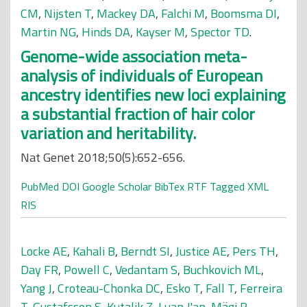
CM
,
Nijsten T
,
Mackey DA
,
Falchi M
,
Boomsma DI
,
Martin NG
,
Hinds DA
,
Kayser M
,
Spector TD
.
Genome-wide association meta-
analysis of individuals of European
ancestry identifies new loci explaining
a substantial fraction of hair color
variation and heritability.
Nat Genet 2018;50(5):652-656.
PubMed
DOI
Google Scholar
BibTex
RTF
Tagged
XML
RIS
Locke AE
,
Kahali B
,
Berndt SI
,
Justice AE
,
Pers TH
,
Day FR
,
Powell C
,
Vedantam S
,
Buchkovich ML
,
Yang J
,
Croteau-Chonka DC
,
Esko T
,
Fall T
,
Ferreira
T
,
Gustafsson S
,
Kutalik Z
,
Luan J'an
,
Mägi R
,