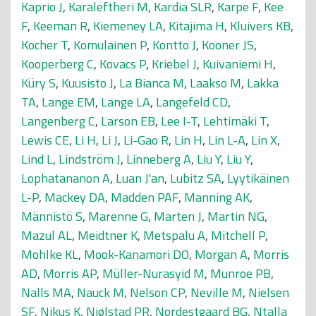
Kaprio J
,
Karaleftheri M
,
Kardia SLR
,
Karpe F
,
Kee
F
,
Keeman R
,
Kiemeney LA
,
Kitajima H
,
Kluivers KB
,
Kocher T
,
Komulainen P
,
Kontto J
,
Kooner JS
,
Kooperberg C
,
Kovacs P
,
Kriebel J
,
Kuivaniemi H
,
Küry S
,
Kuusisto J
,
La Bianca M
,
Laakso M
,
Lakka
TA
,
Lange EM
,
Lange LA
,
Langefeld CD
,
Langenberg C
,
Larson EB
,
Lee I-T
,
Lehtimäki T
,
Lewis CE
,
Li H
,
Li J
,
Li-Gao R
,
Lin H
,
Lin L-A
,
Lin X
,
Lind L
,
Lindström J
,
Linneberg A
,
Liu Y
,
Liu Y
,
Lophatananon A
,
Luan J'an
,
Lubitz SA
,
Lyytikäinen
L-P
,
Mackey DA
,
Madden PAF
,
Manning AK
,
Männistö S
,
Marenne G
,
Marten J
,
Martin NG
,
Mazul AL
,
Meidtner K
,
Metspalu A
,
Mitchell P
,
Mohlke KL
,
Mook-Kanamori DO
,
Morgan A
,
Morris
AD
,
Morris AP
,
Müller-Nurasyid M
,
Munroe PB
,
Nalls MA
,
Nauck M
,
Nelson CP
,
Neville M
,
Nielsen
SF
,
Nikus K
,
Njølstad PR
,
Nordestgaard BG
,
Ntalla