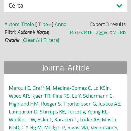
N
Cerca
o
a
p
s
r
Autore
Titolo
[
Tipo
]
Anno
Export 3 results:
c
i
Filtri:
Autore
è
Karpe,
BibTex
RTF
Tagged
XML
RIS
o
n
Fredrik
[Clear All Filters]
n
c
d
i
i
p
Journal Article
a
l
e
Marouli E
,
Graff M
,
Medina-Gomez C
,
Lo KSin
,
Wood AR
,
Kjaer TR
,
Fine RS
,
Lu Y
,
Schurmann C
,
Highland HM
,
Rüeger S
,
Thorleifsson G
,
Justice AE
,
Lamparter D
,
Stirrups KE
,
Turcot V
,
Young KL
,
Winkler TW
,
Esko T
,
Karaderi T
,
Locke AE
,
Masca
NGD
,
C Y Ng M
,
Mudgal P
,
Rivas MA
,
Vedantam S
,