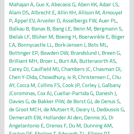
Mahajan A
,
Guo X
,
Abecasis G
,
Aben KK
,
Adair LS
,
Alam DS
,
Albrecht E
,
Allin KH
,
Allison M
,
Amouyel
P
,
Appel EV
,
Arveiler D
,
Asselbergs FW
,
Auer PL
,
Balkau B
,
Banas B
,
Bang LE
,
Benn M
,
Bergmann S
,
Bielak LF
,
Blüher M
,
Boeing H
,
Boerwinkle E
,
Böger
CA
,
Bonnycastle LL
,
Bork-Jensen J
,
Bots ML
,
Bottinger EP
,
Bowden DW
,
Brandslund I
,
Breen G
,
Brilliant MH
,
Broer L
,
Burt AA
,
Butterworth AS
,
Carey DJ
,
Caulfield MJ
,
Chambers JC
,
Chasman DI
,
Chen Y-DIda
,
Chowdhury, iv R
,
Christensen C
,
Chu
AY
,
Cocca M
,
Collins FS
,
Cook JP
,
Corley J
,
Galbany
JCorominas
,
Cox AJ
,
Cuellar-Partida G
,
Danesh J
,
Davies G
,
de Bakker PIW
,
de Borst GJ
,
de Denus S
,
de Groot MCH
,
de Mutsert R
,
Deary IJ
,
Dedoussis G
,
Demerath EW
,
Hollander AI den
,
Dennis JG
,
Di
Angelantonio E
,
Drenos F
,
Du M
,
Dunning AM
,
Easton DF
,
Ebeling T
,
Edwards TL
,
Ellinor PT
,