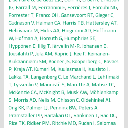
JG
,
Farrall M
,
Ferrannini E
,
Ferrières J
,
Forouhi NG
,
Forrester T
,
Franco OH
,
Gansevoort RT
,
Gieger C
,
Gudnason V
,
Haiman CA
,
Harris TB
,
Hattersley AT
,
Heliövaara M
,
Hicks AA
,
Hingorani AD
,
Hoffmann
W
,
Hofman A
,
Homuth G
,
Humphries SE
,
Hyppönen E
,
Illig T
,
Järvelin M-R
,
Johansen B
,
Jousilahti P
,
Jula AM
,
Kaprio J
,
Kee F
,
Keinanen-
Kiukaanniemi SM
,
Kooner JS
,
Kooperberg C
,
Kovacs
P
,
Kraja AT
,
Kumari M
,
Kuulasmaa K
,
Kuusisto J
,
Lakka TA
,
Langenberg C
,
Le Marchand L
,
Lehtimäki
T
,
Lyssenko V
,
Männistö S
,
Marette A
,
Matise TC
,
McKenzie CA
,
McKnight B
,
Musk AW
,
Möhlenkamp
S
,
Morris AD
,
Nelis M
,
Ohlsson C
,
Oldehinkel AJ
,
Ong KK
,
Palmer LJ
,
Penninx BW
,
Peters A
,
Pramstaller PP
,
Raitakari OT
,
Rankinen T
,
Rao DC
,
Rice TK
,
Ridker PM
,
Ritchie MD
,
Rudan I
,
Salomaa