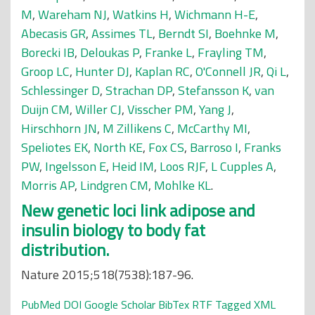
M
,
Wareham NJ
,
Watkins H
,
Wichmann H-E
,
Abecasis GR
,
Assimes TL
,
Berndt SI
,
Boehnke M
,
Borecki IB
,
Deloukas P
,
Franke L
,
Frayling TM
,
Groop LC
,
Hunter DJ
,
Kaplan RC
,
O'Connell JR
,
Qi L
,
Schlessinger D
,
Strachan DP
,
Stefansson K
,
van
Duijn CM
,
Willer CJ
,
Visscher PM
,
Yang J
,
Hirschhorn JN
,
M Zillikens C
,
McCarthy MI
,
Speliotes EK
,
North KE
,
Fox CS
,
Barroso I
,
Franks
PW
,
Ingelsson E
,
Heid IM
,
Loos RJF
,
L Cupples A
,
Morris AP
,
Lindgren CM
,
Mohlke KL
.
New genetic loci link adipose and
insulin biology to body fat
distribution.
Nature 2015;518(7538):187-96.
PubMed
DOI
Google Scholar
BibTex
RTF
Tagged
XML