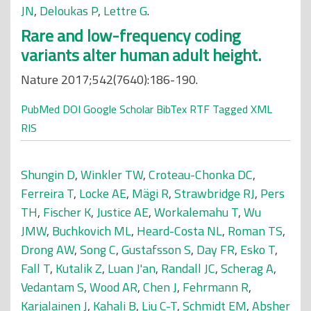
JN
,
Deloukas P
,
Lettre G
.
Rare and low-frequency coding
variants alter human adult height.
Nature 2017;542(7640):186-190.
PubMed
DOI
Google Scholar
BibTex
RTF
Tagged
XML
RIS
Shungin D
,
Winkler TW
,
Croteau-Chonka DC
,
Ferreira T
,
Locke AE
,
Mägi R
,
Strawbridge RJ
,
Pers
TH
,
Fischer K
,
Justice AE
,
Workalemahu T
,
Wu
JMW
,
Buchkovich ML
,
Heard-Costa NL
,
Roman TS
,
Drong AW
,
Song C
,
Gustafsson S
,
Day FR
,
Esko T
,
Fall T
,
Kutalik Z
,
Luan J'an
,
Randall JC
,
Scherag A
,
Vedantam S
,
Wood AR
,
Chen J
,
Fehrmann R
,
Karjalainen J
,
Kahali B
,
Liu C-T
,
Schmidt EM
,
Absher