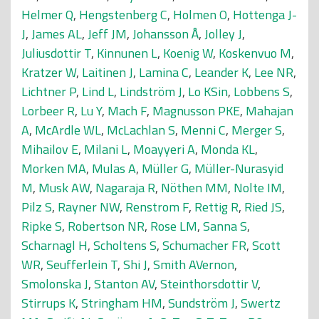
Helmer Q
,
Hengstenberg C
,
Holmen O
,
Hottenga J-
J
,
James AL
,
Jeff JM
,
Johansson Å
,
Jolley J
,
Juliusdottir T
,
Kinnunen L
,
Koenig W
,
Koskenvuo M
,
Kratzer W
,
Laitinen J
,
Lamina C
,
Leander K
,
Lee NR
,
Lichtner P
,
Lind L
,
Lindström J
,
Lo KSin
,
Lobbens S
,
Lorbeer R
,
Lu Y
,
Mach F
,
Magnusson PKE
,
Mahajan
A
,
McArdle WL
,
McLachlan S
,
Menni C
,
Merger S
,
Mihailov E
,
Milani L
,
Moayyeri A
,
Monda KL
,
Morken MA
,
Mulas A
,
Müller G
,
Müller-Nurasyid
M
,
Musk AW
,
Nagaraja R
,
Nöthen MM
,
Nolte IM
,
Pilz S
,
Rayner NW
,
Renstrom F
,
Rettig R
,
Ried JS
,
Ripke S
,
Robertson NR
,
Rose LM
,
Sanna S
,
Scharnagl H
,
Scholtens S
,
Schumacher FR
,
Scott
WR
,
Seufferlein T
,
Shi J
,
Smith AVernon
,
Smolonska J
,
Stanton AV
,
Steinthorsdottir V
,
Stirrups K
,
Stringham HM
,
Sundström J
,
Swertz