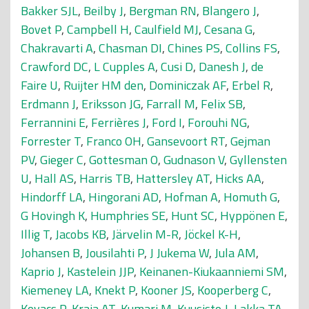
Bakker SJL
,
Beilby J
,
Bergman RN
,
Blangero J
,
Bovet P
,
Campbell H
,
Caulfield MJ
,
Cesana G
,
Chakravarti A
,
Chasman DI
,
Chines PS
,
Collins FS
,
Crawford DC
,
L Cupples A
,
Cusi D
,
Danesh J
,
de
Faire U
,
Ruijter HM den
,
Dominiczak AF
,
Erbel R
,
Erdmann J
,
Eriksson JG
,
Farrall M
,
Felix SB
,
Ferrannini E
,
Ferrières J
,
Ford I
,
Forouhi NG
,
Forrester T
,
Franco OH
,
Gansevoort RT
,
Gejman
PV
,
Gieger C
,
Gottesman O
,
Gudnason V
,
Gyllensten
U
,
Hall AS
,
Harris TB
,
Hattersley AT
,
Hicks AA
,
Hindorff LA
,
Hingorani AD
,
Hofman A
,
Homuth G
,
G Hovingh K
,
Humphries SE
,
Hunt SC
,
Hyppönen E
,
Illig T
,
Jacobs KB
,
Järvelin M-R
,
Jöckel K-H
,
Johansen B
,
Jousilahti P
,
J Jukema W
,
Jula AM
,
Kaprio J
,
Kastelein JJP
,
Keinanen-Kiukaanniemi SM
,
Kiemeney LA
,
Knekt P
,
Kooner JS
,
Kooperberg C
,
Kovacs P
,
Kraja AT
,
Kumari M
,
Kuusisto J
,
Lakka TA
,