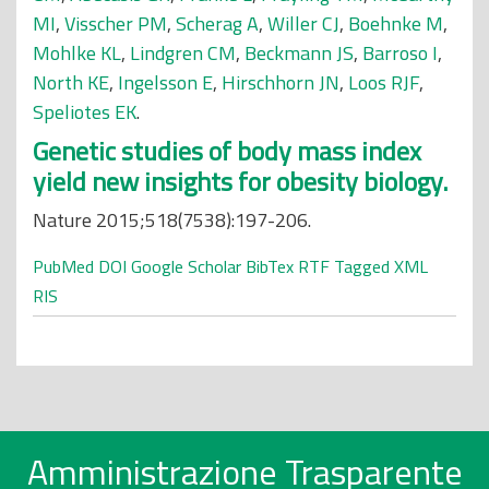
MI
,
Visscher PM
,
Scherag A
,
Willer CJ
,
Boehnke M
,
Mohlke KL
,
Lindgren CM
,
Beckmann JS
,
Barroso I
,
North KE
,
Ingelsson E
,
Hirschhorn JN
,
Loos RJF
,
Speliotes EK
.
Genetic studies of body mass index
yield new insights for obesity biology.
Nature 2015;518(7538):197-206.
PubMed
DOI
Google Scholar
BibTex
RTF
Tagged
XML
RIS
Amministrazione Trasparente