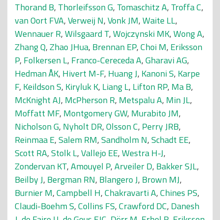
Thorand B
,
Thorleifsson G
,
Tomaschitz A
,
Troffa C
,
van Oort FVA
,
Verweij N
,
Vonk JM
,
Waite LL
,
Wennauer R
,
Wilsgaard T
,
Wojczynski MK
,
Wong A
,
Zhang Q
,
Zhao JHua
,
Brennan EP
,
Choi M
,
Eriksson
P
,
Folkersen L
,
Franco-Cereceda A
,
Gharavi AG
,
Hedman ÅK
,
Hivert M-F
,
Huang J
,
Kanoni S
,
Karpe
F
,
Keildson S
,
Kiryluk K
,
Liang L
,
Lifton RP
,
Ma B
,
McKnight AJ
,
McPherson R
,
Metspalu A
,
Min JL
,
Moffatt MF
,
Montgomery GW
,
Murabito JM
,
Nicholson G
,
Nyholt DR
,
Olsson C
,
Perry JRB
,
Reinmaa E
,
Salem RM
,
Sandholm N
,
Schadt EE
,
Scott RA
,
Stolk L
,
Vallejo EE
,
Westra H-J
,
Zondervan KT
,
Amouyel P
,
Arveiler D
,
Bakker SJL
,
Beilby J
,
Bergman RN
,
Blangero J
,
Brown MJ
,
Burnier M
,
Campbell H
,
Chakravarti A
,
Chines PS
,
Claudi-Boehm S
,
Collins FS
,
Crawford DC
,
Danesh
J
,
de Faire U
,
de Geus EJC
,
Dörr M
,
Erbel R
,
Eriksson