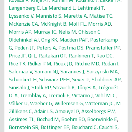
Langenberg C
,
Le Marchand L
,
Lehtimäki T
,
Lyssenko V
,
Männistö S
,
Marette A
,
Matise TC
,
McKenzie CA
,
McKnight B
,
Moll FL
,
Morris AD
,
Morris AP
,
Murray JC
,
Nelis M
,
Ohlsson C
,
Oldehinkel AJ
,
Ong KK
,
Madden PAF
,
Pasterkamp
G
,
Peden JF
,
Peters A
,
Postma DS
,
Pramstaller PP
,
Price JF
,
Qi L
,
Raitakari OT
,
Rankinen T
,
Rao DC
,
Rice TK
,
Ridker PM
,
Rioux JD
,
Ritchie MD
,
Rudan I
,
Salomaa V
,
Samani NJ
,
Saramies J
,
Sarzynski MA
,
Schunkert H
,
Schwarz PEH
,
Sever P
,
Shuldiner AR
,
Sinisalo J
,
Stolk RP
,
Strauch K
,
Tönjes A
,
Trégouët
D-A
,
Tremblay A
,
Tremoli E
,
Virtamo J
,
Vohl M-C
,
Völker U
,
Waeber G
,
Willemsen G
,
Witteman JC
,
M
Zillikens C
,
Adair LS
,
Amouyel P
,
Asselbergs FW
,
Assimes TL
,
Bochud M
,
Boehm BO
,
Boerwinkle E
,
Bornstein SR
,
Bottinger EP
,
Bouchard C
,
Cauchi S
,