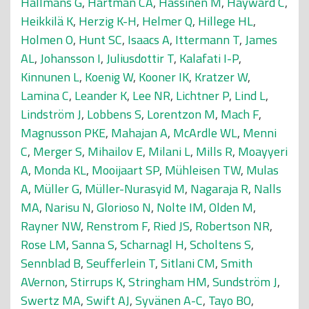
Hallmans G
,
Hartman CA
,
Hassinen M
,
Hayward C
,
Heikkilä K
,
Herzig K-H
,
Helmer Q
,
Hillege HL
,
Holmen O
,
Hunt SC
,
Isaacs A
,
Ittermann T
,
James
AL
,
Johansson I
,
Juliusdottir T
,
Kalafati I-P
,
Kinnunen L
,
Koenig W
,
Kooner IK
,
Kratzer W
,
Lamina C
,
Leander K
,
Lee NR
,
Lichtner P
,
Lind L
,
Lindström J
,
Lobbens S
,
Lorentzon M
,
Mach F
,
Magnusson PKE
,
Mahajan A
,
McArdle WL
,
Menni
C
,
Merger S
,
Mihailov E
,
Milani L
,
Mills R
,
Moayyeri
A
,
Monda KL
,
Mooijaart SP
,
Mühleisen TW
,
Mulas
A
,
Müller G
,
Müller-Nurasyid M
,
Nagaraja R
,
Nalls
MA
,
Narisu N
,
Glorioso N
,
Nolte IM
,
Olden M
,
Rayner NW
,
Renstrom F
,
Ried JS
,
Robertson NR
,
Rose LM
,
Sanna S
,
Scharnagl H
,
Scholtens S
,
Sennblad B
,
Seufferlein T
,
Sitlani CM
,
Smith
AVernon
,
Stirrups K
,
Stringham HM
,
Sundström J
,
Swertz MA
,
Swift AJ
,
Syvänen A-C
,
Tayo BO
,