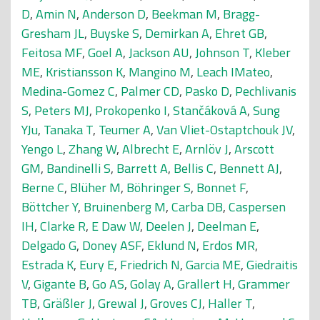
D
,
Amin N
,
Anderson D
,
Beekman M
,
Bragg-
Gresham JL
,
Buyske S
,
Demirkan A
,
Ehret GB
,
Feitosa MF
,
Goel A
,
Jackson AU
,
Johnson T
,
Kleber
ME
,
Kristiansson K
,
Mangino M
,
Leach IMateo
,
Medina-Gomez C
,
Palmer CD
,
Pasko D
,
Pechlivanis
S
,
Peters MJ
,
Prokopenko I
,
Stančáková A
,
Sung
YJu
,
Tanaka T
,
Teumer A
,
Van Vliet-Ostaptchouk JV
,
Yengo L
,
Zhang W
,
Albrecht E
,
Arnlöv J
,
Arscott
GM
,
Bandinelli S
,
Barrett A
,
Bellis C
,
Bennett AJ
,
Berne C
,
Blüher M
,
Böhringer S
,
Bonnet F
,
Böttcher Y
,
Bruinenberg M
,
Carba DB
,
Caspersen
IH
,
Clarke R
,
E Daw W
,
Deelen J
,
Deelman E
,
Delgado G
,
Doney ASF
,
Eklund N
,
Erdos MR
,
Estrada K
,
Eury E
,
Friedrich N
,
Garcia ME
,
Giedraitis
V
,
Gigante B
,
Go AS
,
Golay A
,
Grallert H
,
Grammer
TB
,
Gräßler J
,
Grewal J
,
Groves CJ
,
Haller T
,