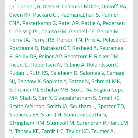
I
,
O'Connel JR
,
Oksa H
,
Loohuis LMOlde
,
Ophoff RA
,
Owen KR
,
Packard CJ
,
Padmanabhan S
,
Palmer
CNA
,
Pasterkamp G
,
Patel AP
,
Pattie A
,
Pedersen
O
,
Peissig PL
,
Peloso GM
,
Pennell CE
,
Perola M
,
Perry JA
,
Perry JRB
,
Person TN
,
Pirie A
,
Polasek O
,
Posthuma D
,
Raitakari OT
,
Rasheed A
,
Rauramaa
R
,
Reilly DF
,
Reiner AP
,
Renstrom F
,
Ridker PM
,
Rioux JD
,
Robertson N
,
Robino A
,
Rolandsson O
,
Rudan I
,
Ruth KS
,
Saleheen D
,
Salomaa V
,
Samani
NJ
,
Sandow K
,
Sapkota Y
,
Sattar N
,
Schmidt MK
,
Schreiner PJ
,
Schulze MB
,
Scott RA
,
Segura-Lepe
MP
,
Shah S
,
Sim X
,
Sivapalaratnam S
,
Small KS
,
Smith AVernon
,
Smith JA
,
Southam L
,
Spector TD
,
Speliotes EK
,
Starr JM
,
Steinthorsdottir V
,
Stringham HM
,
Stumvoll M
,
Surendran P
,
Hart LM
't
,
Tansey KE
,
Tardif J-C
,
Taylor KD
,
Teumer A
,