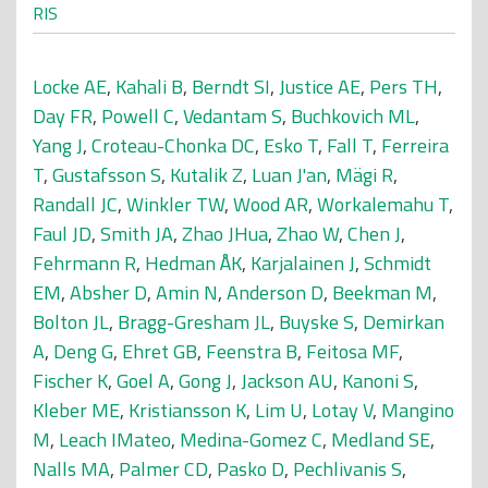
RIS
Locke AE
,
Kahali B
,
Berndt SI
,
Justice AE
,
Pers TH
,
Day FR
,
Powell C
,
Vedantam S
,
Buchkovich ML
,
Yang J
,
Croteau-Chonka DC
,
Esko T
,
Fall T
,
Ferreira
T
,
Gustafsson S
,
Kutalik Z
,
Luan J'an
,
Mägi R
,
Randall JC
,
Winkler TW
,
Wood AR
,
Workalemahu T
,
Faul JD
,
Smith JA
,
Zhao JHua
,
Zhao W
,
Chen J
,
Fehrmann R
,
Hedman ÅK
,
Karjalainen J
,
Schmidt
EM
,
Absher D
,
Amin N
,
Anderson D
,
Beekman M
,
Bolton JL
,
Bragg-Gresham JL
,
Buyske S
,
Demirkan
A
,
Deng G
,
Ehret GB
,
Feenstra B
,
Feitosa MF
,
Fischer K
,
Goel A
,
Gong J
,
Jackson AU
,
Kanoni S
,
Kleber ME
,
Kristiansson K
,
Lim U
,
Lotay V
,
Mangino
M
,
Leach IMateo
,
Medina-Gomez C
,
Medland SE
,
Nalls MA
,
Palmer CD
,
Pasko D
,
Pechlivanis S
,