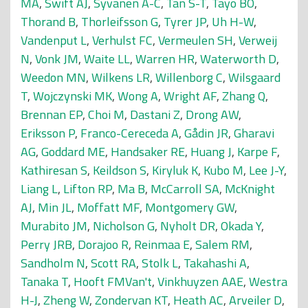
MA
,
Swift AJ
,
Syvänen A-C
,
Tan S-T
,
Tayo BO
,
Thorand B
,
Thorleifsson G
,
Tyrer JP
,
Uh H-W
,
Vandenput L
,
Verhulst FC
,
Vermeulen SH
,
Verweij
N
,
Vonk JM
,
Waite LL
,
Warren HR
,
Waterworth D
,
Weedon MN
,
Wilkens LR
,
Willenborg C
,
Wilsgaard
T
,
Wojczynski MK
,
Wong A
,
Wright AF
,
Zhang Q
,
Brennan EP
,
Choi M
,
Dastani Z
,
Drong AW
,
Eriksson P
,
Franco-Cereceda A
,
Gådin JR
,
Gharavi
AG
,
Goddard ME
,
Handsaker RE
,
Huang J
,
Karpe F
,
Kathiresan S
,
Keildson S
,
Kiryluk K
,
Kubo M
,
Lee J-Y
,
Liang L
,
Lifton RP
,
Ma B
,
McCarroll SA
,
McKnight
AJ
,
Min JL
,
Moffatt MF
,
Montgomery GW
,
Murabito JM
,
Nicholson G
,
Nyholt DR
,
Okada Y
,
Perry JRB
,
Dorajoo R
,
Reinmaa E
,
Salem RM
,
Sandholm N
,
Scott RA
,
Stolk L
,
Takahashi A
,
Tanaka T
,
Hooft FMVan't
,
Vinkhuyzen AAE
,
Westra
H-J
,
Zheng W
,
Zondervan KT
,
Heath AC
,
Arveiler D
,