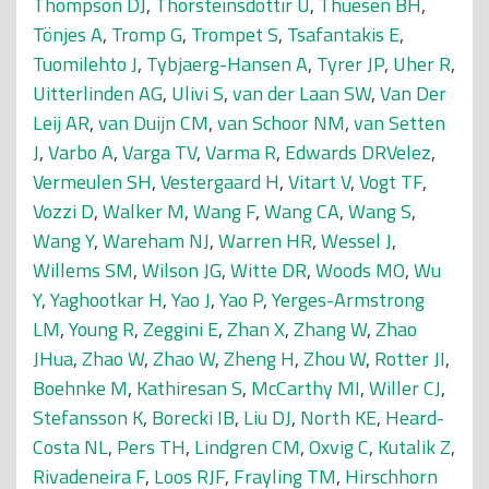
Thompson DJ
,
Thorsteinsdottir U
,
Thuesen BH
,
Tönjes A
,
Tromp G
,
Trompet S
,
Tsafantakis E
,
Tuomilehto J
,
Tybjaerg-Hansen A
,
Tyrer JP
,
Uher R
,
Uitterlinden AG
,
Ulivi S
,
van der Laan SW
,
Van Der
Leij AR
,
van Duijn CM
,
van Schoor NM
,
van Setten
J
,
Varbo A
,
Varga TV
,
Varma R
,
Edwards DRVelez
,
Vermeulen SH
,
Vestergaard H
,
Vitart V
,
Vogt TF
,
Vozzi D
,
Walker M
,
Wang F
,
Wang CA
,
Wang S
,
Wang Y
,
Wareham NJ
,
Warren HR
,
Wessel J
,
Willems SM
,
Wilson JG
,
Witte DR
,
Woods MO
,
Wu
Y
,
Yaghootkar H
,
Yao J
,
Yao P
,
Yerges-Armstrong
LM
,
Young R
,
Zeggini E
,
Zhan X
,
Zhang W
,
Zhao
JHua
,
Zhao W
,
Zhao W
,
Zheng H
,
Zhou W
,
Rotter JI
,
Boehnke M
,
Kathiresan S
,
McCarthy MI
,
Willer CJ
,
Stefansson K
,
Borecki IB
,
Liu DJ
,
North KE
,
Heard-
Costa NL
,
Pers TH
,
Lindgren CM
,
Oxvig C
,
Kutalik Z
,
Rivadeneira F
,
Loos RJF
,
Frayling TM
,
Hirschhorn