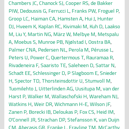
Chambers JC
,
Chanock SJ
,
Cooper RS
,
de Bakker
PIW
,
Dedoussis G
,
Ferrucci L
,
Franks PW
,
Froguel P
,
Groop LC
,
Haiman CA
,
Hamsten A
,
Hui J
,
Hunter
DJ
,
Hveem K
,
Kaplan RC
,
Kivimaki M
,
Kuh D
,
Laakso
M
,
Liu Y
,
Martin NG
,
März W
,
Melbye M
,
Metspalu
A
,
Moebus S
,
Munroe PB
,
Njølstad I
,
Oostra BA
,
Palmer CNA
,
Pedersen NL
,
Perola M
,
Pérusse L
,
Peters U
,
Power C
,
Quertermous T
,
Rauramaa R
,
Rivadeneira F
,
Saaristo TE
,
Saleheen D
,
Sattar N
,
Schadt EE
,
Schlessinger D
,
P Slagboom E
,
Snieder
H
,
Spector TD
,
Thorsteinsdottir U
,
Stumvoll M
,
Tuomilehto J
,
Uitterlinden AG
,
Uusitupa M
,
van der
Harst P
,
Walker M
,
Wallaschofski H
,
Wareham NJ
,
Watkins H
,
Weir DR
,
Wichmann H-E
,
Wilson JF
,
Zanen P
,
Borecki IB
,
Deloukas P
,
Fox CS
,
Heid IM
,
O'Connell JR
,
Strachan DP
,
Stefansson K
,
van Duijn
CM
,
Abecasis GR
,
Franke L
,
Frayling TM
,
McCarthy