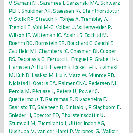
V
,
Samani NJ
,
Saramies J
,
Sarzynski MA
,
Schwarz
PEH
,
Shuldiner AR
,
Staessen JA
,
Steinthorsdottir
V
,
Stolk RP
,
Strauch K
,
Tönjes A
,
Tremblay A
,
Tremoli E
,
Vohl M-C
,
Völker U
,
Vollenweider P
,
Wilson JF
,
Witteman JC
,
Adair LS
,
Bochud M
,
Boehm BO
,
Bornstein SR
,
Bouchard C
,
Cauchi S
,
Caulfield MJ
,
Chambers JC
,
Chasman DI
,
Cooper
RS
,
Dedoussis G
,
Ferrucci L
,
Froguel P
,
Grabe H-J
,
Hamsten A
,
Hui J
,
Hveem K
,
Jöckel K-H
,
Kivimaki
M
,
Kuh D
,
Laakso M
,
Liu Y
,
März W
,
Munroe PB
,
Njølstad I
,
Oostra BA
,
Palmer CNA
,
Pedersen NL
,
Perola M
,
Pérusse L
,
Peters U
,
Power C
,
Quertermous T
,
Rauramaa R
,
Rivadeneira F
,
Saaristo TE
,
Saleheen D
,
Sinisalo J
,
P Slagboom E
,
Snieder H
,
Spector TD
,
Thorsteinsdottir U
,
Stumvoll M
,
Tuomilehto J
,
Uitterlinden AG
,
Uusitupa M
,
van der Harst P
,
Veronesi G
,
Walker