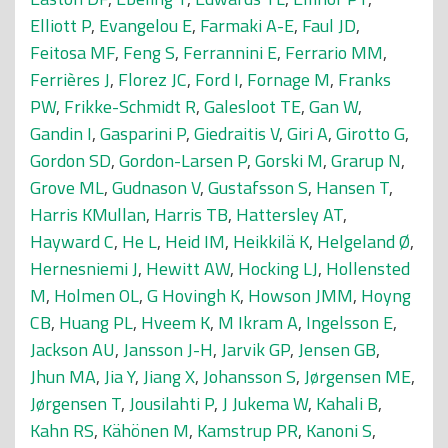
Elliott P
,
Evangelou E
,
Farmaki A-E
,
Faul JD
,
Feitosa MF
,
Feng S
,
Ferrannini E
,
Ferrario MM
,
Ferrières J
,
Florez JC
,
Ford I
,
Fornage M
,
Franks
PW
,
Frikke-Schmidt R
,
Galesloot TE
,
Gan W
,
Gandin I
,
Gasparini P
,
Giedraitis V
,
Giri A
,
Girotto G
,
Gordon SD
,
Gordon-Larsen P
,
Gorski M
,
Grarup N
,
Grove ML
,
Gudnason V
,
Gustafsson S
,
Hansen T
,
Harris KMullan
,
Harris TB
,
Hattersley AT
,
Hayward C
,
He L
,
Heid IM
,
Heikkilä K
,
Helgeland Ø
,
Hernesniemi J
,
Hewitt AW
,
Hocking LJ
,
Hollensted
M
,
Holmen OL
,
G Hovingh K
,
Howson JMM
,
Hoyng
CB
,
Huang PL
,
Hveem K
,
M Ikram A
,
Ingelsson E
,
Jackson AU
,
Jansson J-H
,
Jarvik GP
,
Jensen GB
,
Jhun MA
,
Jia Y
,
Jiang X
,
Johansson S
,
Jørgensen ME
,
Jørgensen T
,
Jousilahti P
,
J Jukema W
,
Kahali B
,
Kahn RS
,
Kähönen M
,
Kamstrup PR
,
Kanoni S
,