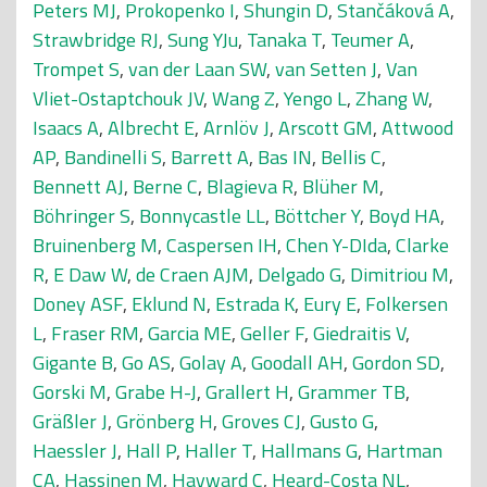
Peters MJ
,
Prokopenko I
,
Shungin D
,
Stančáková A
,
Strawbridge RJ
,
Sung YJu
,
Tanaka T
,
Teumer A
,
Trompet S
,
van der Laan SW
,
van Setten J
,
Van
Vliet-Ostaptchouk JV
,
Wang Z
,
Yengo L
,
Zhang W
,
Isaacs A
,
Albrecht E
,
Arnlöv J
,
Arscott GM
,
Attwood
AP
,
Bandinelli S
,
Barrett A
,
Bas IN
,
Bellis C
,
Bennett AJ
,
Berne C
,
Blagieva R
,
Blüher M
,
Böhringer S
,
Bonnycastle LL
,
Böttcher Y
,
Boyd HA
,
Bruinenberg M
,
Caspersen IH
,
Chen Y-DIda
,
Clarke
R
,
E Daw W
,
de Craen AJM
,
Delgado G
,
Dimitriou M
,
Doney ASF
,
Eklund N
,
Estrada K
,
Eury E
,
Folkersen
L
,
Fraser RM
,
Garcia ME
,
Geller F
,
Giedraitis V
,
Gigante B
,
Go AS
,
Golay A
,
Goodall AH
,
Gordon SD
,
Gorski M
,
Grabe H-J
,
Grallert H
,
Grammer TB
,
Gräßler J
,
Grönberg H
,
Groves CJ
,
Gusto G
,
Haessler J
,
Hall P
,
Haller T
,
Hallmans G
,
Hartman
CA
,
Hassinen M
,
Hayward C
,
Heard-Costa NL
,