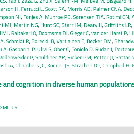
 CS
,
Yao J
,
Zaza G
,
Zhu X
,
Salem RM
,
Melbye M
,
Bisgaard H
,
arson H
,
Ferrucci L
,
Scott RA
,
Morris AD
,
Palmer CNA
,
Dedo
mpson NJ
,
Tönjes A
,
Munroe PB
,
Sørensen TIA
,
Rotimi CN
,
ht MJ
,
Martin NG
,
Hunt SC
,
Starr JM
,
Deary IJ
,
Griffiths LR
,
d MJ
,
Raitakari O
,
Boomsma DI
,
Gieger C
,
van der Harst P
,
H
 A
,
Schmidt R
,
Borecki IB
,
Vartiainen E
,
Becker DM
,
Bharadw
u A
,
Gasparini P
,
Ulivi S
,
Ober C
,
Toniolo D
,
Rudan I
,
Porteou
Vollenweider P
,
Shuldiner AR
,
Ridker PM
,
Rotter JI
,
Sattar 
ashi A
,
Chambers JC
,
Kooner JS
,
Strachan DP
,
Campbell H
,
e and cognition in diverse human populations
XML
RIS