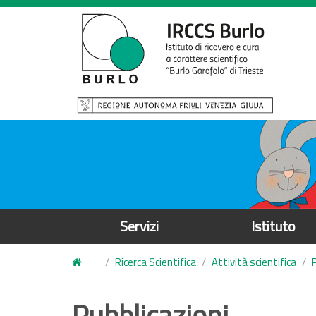
S
a
l
t
a
a
l
c
o
n
t
e
Servizi
Istituto
n
u
Ricerca Scientifica
Attività scientifica
t
o
Pubblicazioni
p