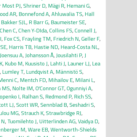
r Most PJ
,
Shriner D
,
Mägi R
,
Hemani G
,
ood AR
,
Bonnefond A
,
Ahluwalia TS
,
Hall
,
Bakker SJL
,
R Barr G
,
Baumeister SE
,
Chen C
,
Chen Y-DIda
,
Collins FS
,
Connell J
,
I
,
Fox CS
,
Frayling TM
,
Friedrich N
,
Geller F
,
 SE
,
Harris TB
,
Hastie ND
,
Heard-Costa NL
,
Joensuu A
,
Johansson Å
,
Jousilahti P
,
J
K
,
Kubo M
,
Kuusisto J
,
Lahti J
,
Launer LJ
,
Lea
,
Lumley T
,
Lundqvist A
,
Männistö S
,
Menni C
,
Mentch FD
,
Mihailov E
,
Milani L
,
n MS
,
Nolte IM
,
O'Connor GT
,
Ogunniyi A
,
openko I
,
Ralhan S
,
Redmond P
,
Rich SS
,
cott LJ
,
Scott WR
,
Sennblad B
,
Seshadri S
,
ulou MG
,
Strauch K
,
Strawbridge RJ
,
 N
,
Tuomilehto J
,
Uitterlinden AG
,
Vaidya D
,
enberger M
,
Ware EB
,
Wentworth-Shields