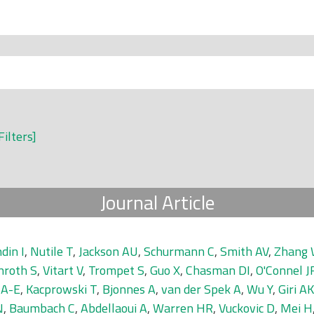
Filters]
Journal Article
din I
,
Nutile T
,
Jackson AU
,
Schurmann C
,
Smith AV
,
Zhang
nroth S
,
Vitart V
,
Trompet S
,
Guo X
,
Chasman DI
,
O'Connel J
 A-E
,
Kacprowski T
,
Bjonnes A
,
van der Spek A
,
Wu Y
,
Giri AK
N
,
Baumbach C
,
Abdellaoui A
,
Warren HR
,
Vuckovic D
,
Mei H