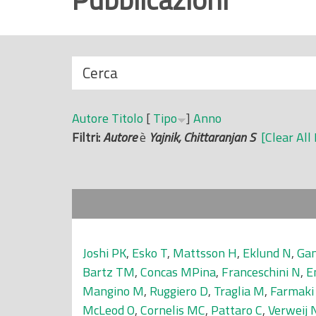
r
i
n
N
Cerca
c
a
i
s
p
Autore
Titolo
[
Tipo
]
Anno
c
a
Filtri:
Autore
è
Yajnik, Chittaranjan S
[Clear All 
o
l
n
e
d
i
Joshi PK
,
Esko T
,
Mattsson H
,
Eklund N
,
Gan
Bartz TM
,
Concas MPina
,
Franceschini N
,
E
Mangino M
,
Ruggiero D
,
Traglia M
,
Farmaki
McLeod O
,
Cornelis MC
,
Pattaro C
,
Verweij 