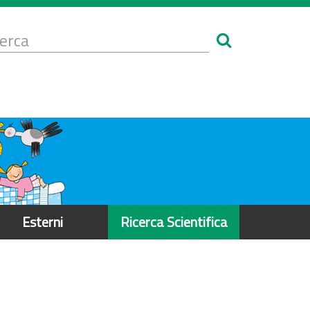
Form
i
erca
icerca
Esterni
Ricerca Scientifica