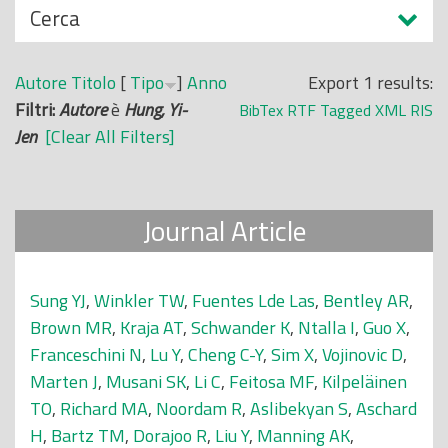
N
Cerca
o
a
p
s
r
Autore
Titolo
[
Tipo
]
Anno
Export 1 results:
c
i
Filtri:
Autore
è
Hung, Yi-
BibTex
RTF
Tagged
XML
RIS
o
n
Jen
[Clear All Filters]
n
c
d
i
i
p
Journal Article
a
l
e
Sung YJ
,
Winkler TW
,
Fuentes Lde Las
,
Bentley AR
,
Brown MR
,
Kraja AT
,
Schwander K
,
Ntalla I
,
Guo X
,
Franceschini N
,
Lu Y
,
Cheng C-Y
,
Sim X
,
Vojinovic D
,
Marten J
,
Musani SK
,
Li C
,
Feitosa MF
,
Kilpeläinen
TO
,
Richard MA
,
Noordam R
,
Aslibekyan S
,
Aschard
H
,
Bartz TM
,
Dorajoo R
,
Liu Y
,
Manning AK
,