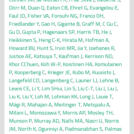
Dörr M
,
Duan Q
,
Eaton CB
,
Ehret G
,
Evangelou E
,
Faul JD
,
Fisher VA
,
Forouhi NG
,
Franco OH
,
Friedlander Y
,
Gao H
,
Gigante B
,
Graff M
,
C Gu C
,
Gu D
,
Gupta P
,
Hagenaars SP
,
Harris TB
,
He J
,
Heikkinen S
,
Heng C-K
,
Hirata M
,
Hofman A
,
Howard BV
,
Hunt S
,
Irvin MR
,
Jia Y
,
Joehanes R
,
Justice AE
,
Katsuya T
,
Kaufman J
,
Kerrison ND
,
Khor CChuen
,
Koh W-P
,
Koistinen HA
,
Komulainen
P
,
Kooperberg C
,
Krieger JE
,
Kubo M
,
Kuusisto J
,
Langefeld CD
,
Langenberg C
,
Launer LJ
,
Lehne B
,
Lewis CE
,
Li Y
,
Lim SHui
,
Lin S
,
Liu C-T
,
Liu J
,
Liu J
,
Liu K
,
Liu Y
,
Loh M
,
Lohman KK
,
Long J
,
Louie T
,
Mägi R
,
Mahajan A
,
Meitinger T
,
Metspalu A
,
Milani L
,
Momozawa Y
,
Morris AP
,
Mosley TH
,
Munson P
,
Murray AD
,
Nalls MA
,
Nasri U
,
Norris
JM
,
North K
,
Ogunniyi A
,
Padmanabhan S
,
Palmas