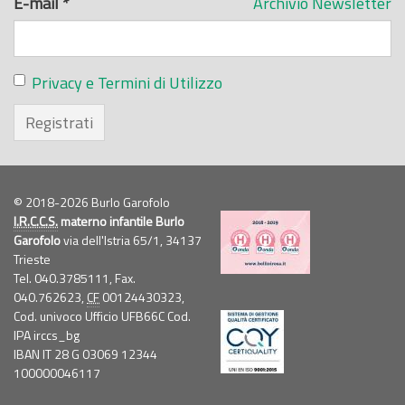
E-mail
*
Archivio Newsletter
Privacy e Termini di Utilizzo
Registrati
© 2018-2026 Burlo Garofolo
I.R.C.C.S.
materno infantile Burlo
Garofolo
via dell'Istria 65/1, 34137
Trieste
Tel. 040.3785111, Fax.
040.762623,
CF
00124430323,
Cod. univoco Ufficio UFB66C Cod.
IPA irccs_bg
IBAN IT 28 G 03069 12344
100000046117