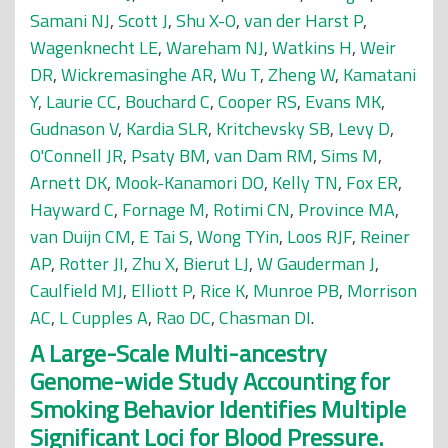
Samani NJ
,
Scott J
,
Shu X-O
,
van der Harst P
,
Wagenknecht LE
,
Wareham NJ
,
Watkins H
,
Weir
DR
,
Wickremasinghe AR
,
Wu T
,
Zheng W
,
Kamatani
Y
,
Laurie CC
,
Bouchard C
,
Cooper RS
,
Evans MK
,
Gudnason V
,
Kardia SLR
,
Kritchevsky SB
,
Levy D
,
O'Connell JR
,
Psaty BM
,
van Dam RM
,
Sims M
,
Arnett DK
,
Mook-Kanamori DO
,
Kelly TN
,
Fox ER
,
Hayward C
,
Fornage M
,
Rotimi CN
,
Province MA
,
van Duijn CM
,
E Tai S
,
Wong TYin
,
Loos RJF
,
Reiner
AP
,
Rotter JI
,
Zhu X
,
Bierut LJ
,
W Gauderman J
,
Caulfield MJ
,
Elliott P
,
Rice K
,
Munroe PB
,
Morrison
AC
,
L Cupples A
,
Rao DC
,
Chasman DI
.
A Large-Scale Multi-ancestry
Genome-wide Study Accounting for
Smoking Behavior Identifies Multiple
Significant Loci for Blood Pressure.