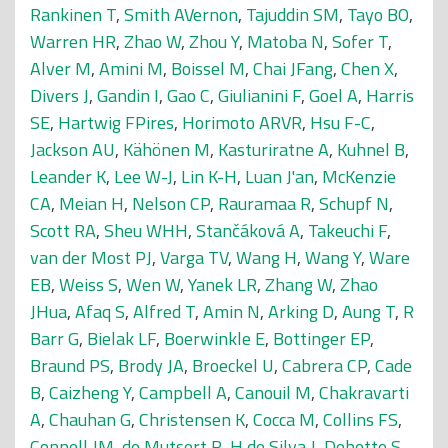
Rankinen T
,
Smith AVernon
,
Tajuddin SM
,
Tayo BO
,
Warren HR
,
Zhao W
,
Zhou Y
,
Matoba N
,
Sofer T
,
Alver M
,
Amini M
,
Boissel M
,
Chai JFang
,
Chen X
,
Divers J
,
Gandin I
,
Gao C
,
Giulianini F
,
Goel A
,
Harris
SE
,
Hartwig FPires
,
Horimoto ARVR
,
Hsu F-C
,
Jackson AU
,
Kähönen M
,
Kasturiratne A
,
Kuhnel B
,
Leander K
,
Lee W-J
,
Lin K-H
,
Luan J'an
,
McKenzie
CA
,
Meian H
,
Nelson CP
,
Rauramaa R
,
Schupf N
,
Scott RA
,
Sheu WHH
,
Stančáková A
,
Takeuchi F
,
van der Most PJ
,
Varga TV
,
Wang H
,
Wang Y
,
Ware
EB
,
Weiss S
,
Wen W
,
Yanek LR
,
Zhang W
,
Zhao
JHua
,
Afaq S
,
Alfred T
,
Amin N
,
Arking D
,
Aung T
,
R
Barr G
,
Bielak LF
,
Boerwinkle E
,
Bottinger EP
,
Braund PS
,
Brody JA
,
Broeckel U
,
Cabrera CP
,
Cade
B
,
Caizheng Y
,
Campbell A
,
Canouil M
,
Chakravarti
A
,
Chauhan G
,
Christensen K
,
Cocca M
,
Collins FS
,
Connell JM
,
de Mutsert R
,
H de Silva J
,
Debette S
,