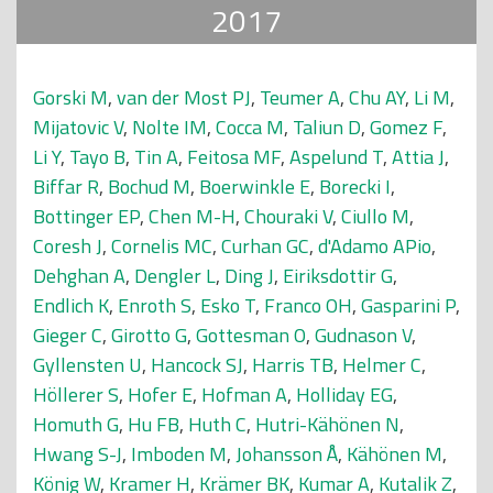
2017
Gorski M
,
van der Most PJ
,
Teumer A
,
Chu AY
,
Li M
,
Mijatovic V
,
Nolte IM
,
Cocca M
,
Taliun D
,
Gomez F
,
Li Y
,
Tayo B
,
Tin A
,
Feitosa MF
,
Aspelund T
,
Attia J
,
Biffar R
,
Bochud M
,
Boerwinkle E
,
Borecki I
,
Bottinger EP
,
Chen M-H
,
Chouraki V
,
Ciullo M
,
Coresh J
,
Cornelis MC
,
Curhan GC
,
d'Adamo APio
,
Dehghan A
,
Dengler L
,
Ding J
,
Eiriksdottir G
,
Endlich K
,
Enroth S
,
Esko T
,
Franco OH
,
Gasparini P
,
Gieger C
,
Girotto G
,
Gottesman O
,
Gudnason V
,
Gyllensten U
,
Hancock SJ
,
Harris TB
,
Helmer C
,
Höllerer S
,
Hofer E
,
Hofman A
,
Holliday EG
,
Homuth G
,
Hu FB
,
Huth C
,
Hutri-Kähönen N
,
Hwang S-J
,
Imboden M
,
Johansson Å
,
Kähönen M
,
König W
,
Kramer H
,
Krämer BK
,
Kumar A
,
Kutalik Z
,