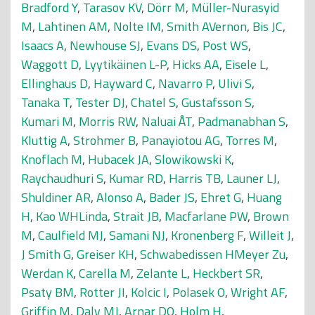
Bradford Y
,
Tarasov KV
,
Dörr M
,
Müller-Nurasyid
M
,
Lahtinen AM
,
Nolte IM
,
Smith AVernon
,
Bis JC
,
Isaacs A
,
Newhouse SJ
,
Evans DS
,
Post WS
,
Waggott D
,
Lyytikäinen L-P
,
Hicks AA
,
Eisele L
,
Ellinghaus D
,
Hayward C
,
Navarro P
,
Ulivi S
,
Tanaka T
,
Tester DJ
,
Chatel S
,
Gustafsson S
,
Kumari M
,
Morris RW
,
Naluai ÅT
,
Padmanabhan S
,
Kluttig A
,
Strohmer B
,
Panayiotou AG
,
Torres M
,
Knoflach M
,
Hubacek JA
,
Slowikowski K
,
Raychaudhuri S
,
Kumar RD
,
Harris TB
,
Launer LJ
,
Shuldiner AR
,
Alonso A
,
Bader JS
,
Ehret G
,
Huang
H
,
Kao WHLinda
,
Strait JB
,
Macfarlane PW
,
Brown
M
,
Caulfield MJ
,
Samani NJ
,
Kronenberg F
,
Willeit J
,
J Smith G
,
Greiser KH
,
Schwabedissen HMeyer Zu
,
Werdan K
,
Carella M
,
Zelante L
,
Heckbert SR
,
Psaty BM
,
Rotter JI
,
Kolcic I
,
Polasek O
,
Wright AF
,
Griffin M
,
Daly MJ
,
Arnar DO
,
Holm H
,