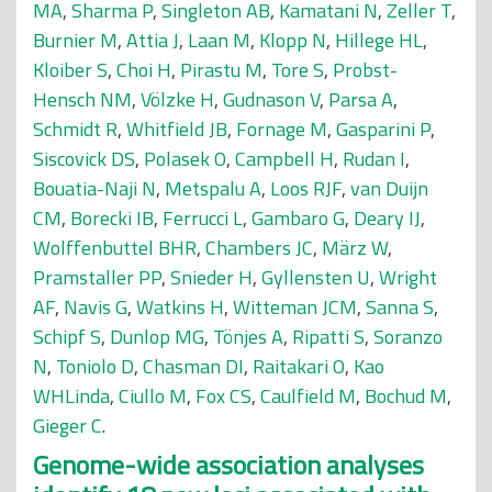
MA
,
Sharma P
,
Singleton AB
,
Kamatani N
,
Zeller T
,
Burnier M
,
Attia J
,
Laan M
,
Klopp N
,
Hillege HL
,
Kloiber S
,
Choi H
,
Pirastu M
,
Tore S
,
Probst-
Hensch NM
,
Völzke H
,
Gudnason V
,
Parsa A
,
Schmidt R
,
Whitfield JB
,
Fornage M
,
Gasparini P
,
Siscovick DS
,
Polasek O
,
Campbell H
,
Rudan I
,
Bouatia-Naji N
,
Metspalu A
,
Loos RJF
,
van Duijn
CM
,
Borecki IB
,
Ferrucci L
,
Gambaro G
,
Deary IJ
,
Wolffenbuttel BHR
,
Chambers JC
,
März W
,
Pramstaller PP
,
Snieder H
,
Gyllensten U
,
Wright
AF
,
Navis G
,
Watkins H
,
Witteman JCM
,
Sanna S
,
Schipf S
,
Dunlop MG
,
Tönjes A
,
Ripatti S
,
Soranzo
N
,
Toniolo D
,
Chasman DI
,
Raitakari O
,
Kao
WHLinda
,
Ciullo M
,
Fox CS
,
Caulfield M
,
Bochud M
,
Gieger C
.
Genome-wide association analyses