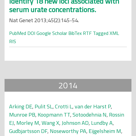
identify 18 new loci associated with
serum urate concentrations.
Nat Genet 2013;45(2):145-54.
PubMed
DOI
Google Scholar
BibTex
RTF
Tagged
XML
RIS
2014
Arking DE
,
Pulit SL
,
Crotti L
,
van der Harst P
,
Munroe PB
,
Koopmann TT
,
Sotoodehnia N
,
Rossin
EJ
,
Morley M
,
Wang X
,
Johnson AD
,
Lundby A
,
Gudbjartsson DF
,
Noseworthy PA
,
Eijgelsheim M
,