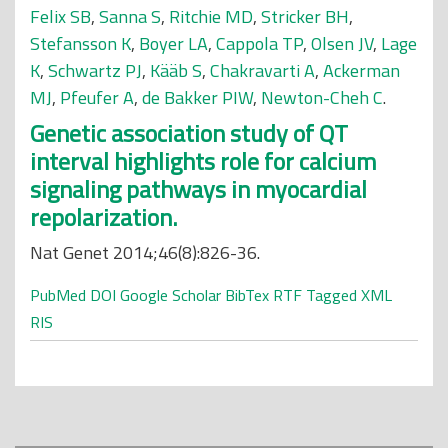
Felix SB
,
Sanna S
,
Ritchie MD
,
Stricker BH
,
Stefansson K
,
Boyer LA
,
Cappola TP
,
Olsen JV
,
Lage
K
,
Schwartz PJ
,
Kääb S
,
Chakravarti A
,
Ackerman
MJ
,
Pfeufer A
,
de Bakker PIW
,
Newton-Cheh C
.
Genetic association study of QT
interval highlights role for calcium
signaling pathways in myocardial
repolarization.
Nat Genet 2014;46(8):826-36.
PubMed
DOI
Google Scholar
BibTex
RTF
Tagged
XML
RIS