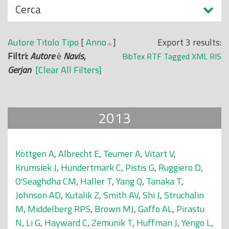
N
Cerca
o
a
p
s
r
Autore
Titolo
Tipo
[
Anno
]
Export 3 results:
c
i
Filtri:
Autore
è
Navis,
BibTex
RTF
Tagged
XML
RIS
o
n
Gerjan
[Clear All Filters]
n
c
d
i
i
p
2013
a
l
e
Köttgen A
,
Albrecht E
,
Teumer A
,
Vitart V
,
Krumsiek J
,
Hundertmark C
,
Pistis G
,
Ruggiero D
,
O'Seaghdha CM
,
Haller T
,
Yang Q
,
Tanaka T
,
Johnson AD
,
Kutalik Z
,
Smith AV
,
Shi J
,
Struchalin
M
,
Middelberg RPS
,
Brown MJ
,
Gaffo AL
,
Pirastu
N
,
Li G
,
Hayward C
,
Zemunik T
,
Huffman J
,
Yengo L
,