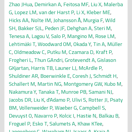
Zhao JHua
,
Demirkan A
,
Feitosa MF
,
Liu X
,
Malerba
G
,
Lopez LM
,
van der Harst P
,
Li X
,
Kleber ME
,
Hicks AA
,
Nolte IM
,
Johansson Å
,
Murgia F
,
Wild
SH
,
Bakker SJL
,
Peden JF
,
Dehghan A
,
Steri M
,
Tenesa A
,
Lagou V
,
Salo P
,
Mangino M
,
Rose LM
,
Lehtimäki T
,
Woodward OM
,
Okada Y
,
Tin A
,
Müller
C
,
Oldmeadow C
,
Putku M
,
Czamara D
,
Kraft P
,
Frogheri L
,
Thun GAndri
,
Grotevendt A
,
Gislason
GKjartan
,
Harris TB
,
Launer LJ
,
McArdle P
,
Shuldiner AR
,
Boerwinkle E
,
Coresh J
,
Schmidt H
,
Schallert M
,
Martin NG
,
Montgomery GW
,
Kubo M
,
Nakamura Y
,
Tanaka T
,
Munroe PB
,
Samani NJ
,
Jacobs DR
,
Liu K
,
d'Adamo P
,
Ulivi S
,
Rotter JI
,
Psaty
BM
,
Vollenweider P
,
Waeber G
,
Campbell S
,
Devuyst O
,
Navarro P
,
Kolcic I
,
Hastie N
,
Balkau B
,
Froguel P
,
Esko T
,
Salumets A
,
Khaw KTee
,
Langenberg C
,
Wareham NJ
,
Isaacs A
,
Kraja A
,