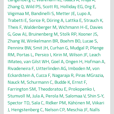
Zhang Q
,
Wild PS
,
Scott RJ
,
Holliday EG
,
Org E
,
Viigimaa M
,
Bandinelli S
,
Metter JE
,
Lupo A
,
Trabetti E
,
Sorice R
,
Döring A
,
Lattka E
,
Strauch K
,
Theis F
,
Waldenberger M
,
Wichmann H-E
,
Davies
G
,
Gow AJ
,
Bruinenberg M
,
Stolk RP
,
Kooner JS
,
Zhang W
,
Winkelmann BR
,
Boehm BO
,
Lucae S
,
Penninx BW
,
Smit JH
,
Curhan G
,
Mudgal P
,
Plenge
RM
,
Portas L
,
Persico I
,
Kirin M
,
Wilson JF
,
Leach
IMateo
,
van Gilst WH
,
Goel A
,
Ongen H
,
Hofman A
,
Rivadeneira F
,
Uitterlinden AG
,
Imboden M
,
von
Eckardstein A
,
Cucca F
,
Nagaraja R
,
Piras MGrazia
,
Nauck M
,
Schurmann C
,
Budde K
,
Ernst F
,
Farrington SM
,
Theodoratou E
,
Prokopenko I
,
Stumvoll M
,
Jula A
,
Perola M
,
Salomaa V
,
Shin S-Y
,
Spector TD
,
Sala C
,
Ridker PM
,
Kähönen M
,
Viikari
J
,
Hengstenberg C
,
Nelson CP
,
Meschia JF
,
Nalls