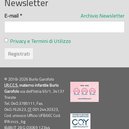
Newsletter
E-mail
*
Archivio Newsletter
Privacy e Termini di Utilizzo
Registrati
© 2018-2026 Burlo Garofolo
I.R.C.C.S.
materno infantile Burlo
Garofolo
via dell'Istria 65/1, 34137
Trieste
Tel. 040.3785111, Fax.
040.762623,
CF
00124430323,
Cod. univoco Ufficio UFB66C Cod.
IPA irccs_bg
IBAN IT 28 G 03069 12344