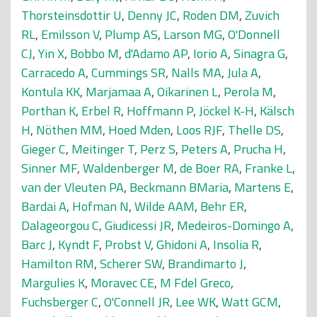
Thorsteinsdottir U
,
Denny JC
,
Roden DM
,
Zuvich
RL
,
Emilsson V
,
Plump AS
,
Larson MG
,
O'Donnell
CJ
,
Yin X
,
Bobbo M
,
d'Adamo AP
,
Iorio A
,
Sinagra G
,
Carracedo A
,
Cummings SR
,
Nalls MA
,
Jula A
,
Kontula KK
,
Marjamaa A
,
Oikarinen L
,
Perola M
,
Porthan K
,
Erbel R
,
Hoffmann P
,
Jöckel K-H
,
Kälsch
H
,
Nöthen MM
,
Hoed Mden
,
Loos RJF
,
Thelle DS
,
Gieger C
,
Meitinger T
,
Perz S
,
Peters A
,
Prucha H
,
Sinner MF
,
Waldenberger M
,
de Boer RA
,
Franke L
,
van der Vleuten PA
,
Beckmann BMaria
,
Martens E
,
Bardai A
,
Hofman N
,
Wilde AAM
,
Behr ER
,
Dalageorgou C
,
Giudicessi JR
,
Medeiros-Domingo A
,
Barc J
,
Kyndt F
,
Probst V
,
Ghidoni A
,
Insolia R
,
Hamilton RM
,
Scherer SW
,
Brandimarto J
,
Margulies K
,
Moravec CE
,
M Fdel Greco
,
Fuchsberger C
,
O'Connell JR
,
Lee WK
,
Watt GCM
,