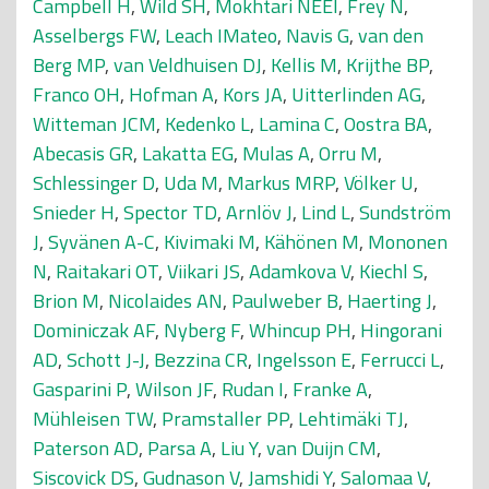
Campbell H
,
Wild SH
,
Mokhtari NEEl
,
Frey N
,
Asselbergs FW
,
Leach IMateo
,
Navis G
,
van den
Berg MP
,
van Veldhuisen DJ
,
Kellis M
,
Krijthe BP
,
Franco OH
,
Hofman A
,
Kors JA
,
Uitterlinden AG
,
Witteman JCM
,
Kedenko L
,
Lamina C
,
Oostra BA
,
Abecasis GR
,
Lakatta EG
,
Mulas A
,
Orru M
,
Schlessinger D
,
Uda M
,
Markus MRP
,
Völker U
,
Snieder H
,
Spector TD
,
Arnlöv J
,
Lind L
,
Sundström
J
,
Syvänen A-C
,
Kivimaki M
,
Kähönen M
,
Mononen
N
,
Raitakari OT
,
Viikari JS
,
Adamkova V
,
Kiechl S
,
Brion M
,
Nicolaides AN
,
Paulweber B
,
Haerting J
,
Dominiczak AF
,
Nyberg F
,
Whincup PH
,
Hingorani
AD
,
Schott J-J
,
Bezzina CR
,
Ingelsson E
,
Ferrucci L
,
Gasparini P
,
Wilson JF
,
Rudan I
,
Franke A
,
Mühleisen TW
,
Pramstaller PP
,
Lehtimäki TJ
,
Paterson AD
,
Parsa A
,
Liu Y
,
van Duijn CM
,
Siscovick DS
,
Gudnason V
,
Jamshidi Y
,
Salomaa V
,