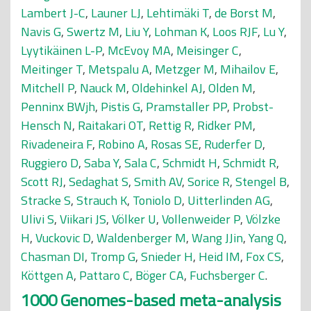
Lambert J-C
,
Launer LJ
,
Lehtimäki T
,
de Borst M
,
Navis G
,
Swertz M
,
Liu Y
,
Lohman K
,
Loos RJF
,
Lu Y
,
Lyytikäinen L-P
,
McEvoy MA
,
Meisinger C
,
Meitinger T
,
Metspalu A
,
Metzger M
,
Mihailov E
,
Mitchell P
,
Nauck M
,
Oldehinkel AJ
,
Olden M
,
Penninx BWjh
,
Pistis G
,
Pramstaller PP
,
Probst-
Hensch N
,
Raitakari OT
,
Rettig R
,
Ridker PM
,
Rivadeneira F
,
Robino A
,
Rosas SE
,
Ruderfer D
,
Ruggiero D
,
Saba Y
,
Sala C
,
Schmidt H
,
Schmidt R
,
Scott RJ
,
Sedaghat S
,
Smith AV
,
Sorice R
,
Stengel B
,
Stracke S
,
Strauch K
,
Toniolo D
,
Uitterlinden AG
,
Ulivi S
,
Viikari JS
,
Völker U
,
Vollenweider P
,
Völzke
H
,
Vuckovic D
,
Waldenberger M
,
Wang JJin
,
Yang Q
,
Chasman DI
,
Tromp G
,
Snieder H
,
Heid IM
,
Fox CS
,
Köttgen A
,
Pattaro C
,
Böger CA
,
Fuchsberger C
.
1000 Genomes-based meta-analysis