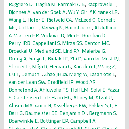
Ruggiero D
,
Traglia M
,
Farmaki A-E
,
Kacprowski T
,
Bjonnes A
,
van der Spek A
,
Wu Y
,
Giri AK
,
Yanek LR
,
Wang L
,
Hofer E
,
Rietveld CA
,
McLeod O
,
Cornelis
MC
,
Pattaro C
,
Verweij N
,
Baumbach C
,
Abdellaoui
A
,
Warren HR
,
Vuckovic D
,
Mei H
,
Bouchard C
,
Perry JRB
,
Cappellani S
,
Mirza SS
,
Benton MC
,
Broeckel U
,
Medland SE
,
Lind PA
,
Malerba G
,
Drong A
,
Yengo L
,
Bielak LF
,
Zhi D
,
van der Most PJ
,
Shriner D
,
Mägi R
,
Hemani G
,
Karaderi T
,
Wang Z
,
Liu T
,
Demuth I
,
Zhao JHua
,
Meng W
,
Lataniotis L
,
van der Laan SW
,
Bradfield JP
,
Wood AR
,
Bonnefond A
,
Ahluwalia TS
,
Hall LM
,
Salvi E
,
Yazar
S
,
Carstensen L
,
de Haan HG
,
Abney M
,
Afzal U
,
Allison MA
,
Amin N
,
Asselbergs FW
,
Bakker SJL
,
R
Barr G
,
Baumeister SE
,
Benjamin DJ
,
Bergmann S
,
Boerwinkle E
,
Bottinger EP
,
Campbell A
,
Chakravarti A
,
Chan Y
,
Chanock SJ
,
Chen C
,
Chen Y-