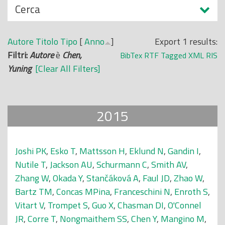
N
Cerca
o
a
p
s
r
Autore
Titolo
Tipo
[
Anno
]
Export 1 results:
c
i
Filtri:
Autore
è
Chen,
BibTex
RTF
Tagged
XML
RIS
o
n
Yuning
[Clear All Filters]
n
c
d
i
i
p
2015
a
l
e
Joshi PK
,
Esko T
,
Mattsson H
,
Eklund N
,
Gandin I
,
Nutile T
,
Jackson AU
,
Schurmann C
,
Smith AV
,
Zhang W
,
Okada Y
,
Stančáková A
,
Faul JD
,
Zhao W
,
Bartz TM
,
Concas MPina
,
Franceschini N
,
Enroth S
,
Vitart V
,
Trompet S
,
Guo X
,
Chasman DI
,
O'Connel
JR
,
Corre T
,
Nongmaithem SS
,
Chen Y
,
Mangino M
,