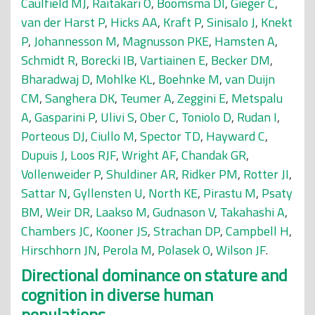
Caulfield MJ
,
Raitakari O
,
Boomsma DI
,
Gieger C
,
van der Harst P
,
Hicks AA
,
Kraft P
,
Sinisalo J
,
Knekt
P
,
Johannesson M
,
Magnusson PKE
,
Hamsten A
,
Schmidt R
,
Borecki IB
,
Vartiainen E
,
Becker DM
,
Bharadwaj D
,
Mohlke KL
,
Boehnke M
,
van Duijn
CM
,
Sanghera DK
,
Teumer A
,
Zeggini E
,
Metspalu
A
,
Gasparini P
,
Ulivi S
,
Ober C
,
Toniolo D
,
Rudan I
,
Porteous DJ
,
Ciullo M
,
Spector TD
,
Hayward C
,
Dupuis J
,
Loos RJF
,
Wright AF
,
Chandak GR
,
Vollenweider P
,
Shuldiner AR
,
Ridker PM
,
Rotter JI
,
Sattar N
,
Gyllensten U
,
North KE
,
Pirastu M
,
Psaty
BM
,
Weir DR
,
Laakso M
,
Gudnason V
,
Takahashi A
,
Chambers JC
,
Kooner JS
,
Strachan DP
,
Campbell H
,
Hirschhorn JN
,
Perola M
,
Polasek O
,
Wilson JF
.
Directional dominance on stature and
cognition in diverse human
populations.