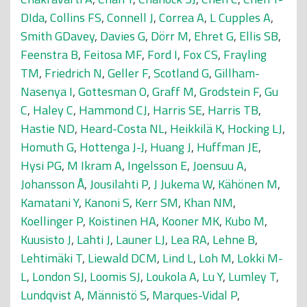
DIda
,
Collins FS
,
Connell J
,
Correa A
,
L Cupples A
,
Smith GDavey
,
Davies G
,
Dörr M
,
Ehret G
,
Ellis SB
,
Feenstra B
,
Feitosa MF
,
Ford I
,
Fox CS
,
Frayling
TM
,
Friedrich N
,
Geller F
,
Scotland G
,
Gillham-
Nasenya I
,
Gottesman O
,
Graff M
,
Grodstein F
,
Gu
C
,
Haley C
,
Hammond CJ
,
Harris SE
,
Harris TB
,
Hastie ND
,
Heard-Costa NL
,
Heikkilä K
,
Hocking LJ
,
Homuth G
,
Hottenga J-J
,
Huang J
,
Huffman JE
,
Hysi PG
,
M Ikram A
,
Ingelsson E
,
Joensuu A
,
Johansson Å
,
Jousilahti P
,
J Jukema W
,
Kähönen M
,
Kamatani Y
,
Kanoni S
,
Kerr SM
,
Khan NM
,
Koellinger P
,
Koistinen HA
,
Kooner MK
,
Kubo M
,
Kuusisto J
,
Lahti J
,
Launer LJ
,
Lea RA
,
Lehne B
,
Lehtimäki T
,
Liewald DCM
,
Lind L
,
Loh M
,
Lokki M-
L
,
London SJ
,
Loomis SJ
,
Loukola A
,
Lu Y
,
Lumley T
,
Lundqvist A
,
Männistö S
,
Marques-Vidal P
,