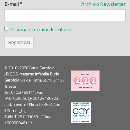
E-mail
*
Archivio Newsletter
Privacy e Termini di Utilizzo
Registrati
© 2018-2026 Burlo Garofolo
I.R.C.C.S.
materno infantile Burlo
Garofolo
via dell'Istria 65/1, 34137
Trieste
Tel. 040.3785111, Fax.
040.762623,
CF
00124430323,
Cod. univoco Ufficio UFB66C Cod.
IPA irccs_bg
IBAN IT 28 G 03069 12344
100000046117