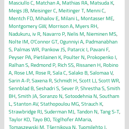
Masciullo C
,
Matchan A
,
Mathias RA
,
Matsuda K
,
Meigs JB
,
Meisinger C
,
Meitinger T
,
Menni C
,
Mentch FD
,
Mihailov E
,
Milani L
,
Montasser ME
,
Montgomery GW
,
Morrison A
,
Myers RH
,
Nadukuru, iv R
,
Navarro P
,
Nelis M
,
Nieminen MS
,
Nolte IM
,
O'Connor GT
,
Ogunniyi A
,
Padmanabhan
S
,
Palmas WR
,
Pankow JS
,
Patarcic I
,
Pavani F
,
Peyser PA
,
Pietilainen K
,
Poulter N
,
Prokopenko I
,
Ralhan S
,
Redmond P
,
Rich SS
,
Rissanen H
,
Robino
A
,
Rose LM
,
Rose R
,
Sala C
,
Salako B
,
Salomaa V
,
Sarin A-P
,
Saxena R
,
Schmidt H
,
Scott LJ
,
Scott WR
,
Sennblad B
,
Seshadri S
,
Sever P
,
Shrestha S
,
Smith
BH
,
Smith JA
,
Soranzo N
,
Sotoodehnia N
,
Southam
L
,
Stanton AV
,
Stathopoulou MG
,
Strauch K
,
Strawbridge RJ
,
Suderman MJ
,
Tandon N
,
Tang S-T
,
Taylor KD
,
Tayo BO
,
Töglhofer AMaria
,
Tomaszewski M
,
Tšernikova N
,
Tuomilehto J
,