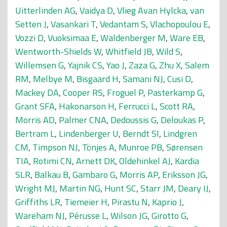
Uitterlinden AG
,
Vaidya D
,
Vlieg Avan Hylcka
,
van
Setten J
,
Vasankari T
,
Vedantam S
,
Vlachopoulou E
,
Vozzi D
,
Vuoksimaa E
,
Waldenberger M
,
Ware EB
,
Wentworth-Shields W
,
Whitfield JB
,
Wild S
,
Willemsen G
,
Yajnik CS
,
Yao J
,
Zaza G
,
Zhu X
,
Salem
RM
,
Melbye M
,
Bisgaard H
,
Samani NJ
,
Cusi D
,
Mackey DA
,
Cooper RS
,
Froguel P
,
Pasterkamp G
,
Grant SFA
,
Hakonarson H
,
Ferrucci L
,
Scott RA
,
Morris AD
,
Palmer CNA
,
Dedoussis G
,
Deloukas P
,
Bertram L
,
Lindenberger U
,
Berndt SI
,
Lindgren
CM
,
Timpson NJ
,
Tönjes A
,
Munroe PB
,
Sørensen
TIA
,
Rotimi CN
,
Arnett DK
,
Oldehinkel AJ
,
Kardia
SLR
,
Balkau B
,
Gambaro G
,
Morris AP
,
Eriksson JG
,
Wright MJ
,
Martin NG
,
Hunt SC
,
Starr JM
,
Deary IJ
,
Griffiths LR
,
Tiemeier H
,
Pirastu N
,
Kaprio J
,
Wareham NJ
,
Pérusse L
,
Wilson JG
,
Girotto G
,