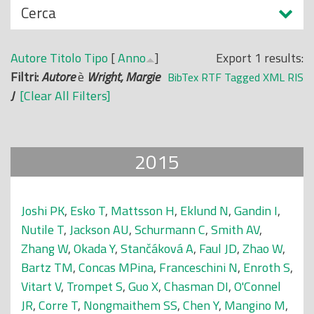
N
Cerca
o
a
p
s
r
Autore
Titolo
Tipo
[
Anno
]
Export 1 results:
c
i
Filtri:
Autore
è
Wright, Margie
BibTex
RTF
Tagged
XML
RIS
o
n
J
[Clear All Filters]
n
c
d
i
i
p
2015
a
l
e
Joshi PK
,
Esko T
,
Mattsson H
,
Eklund N
,
Gandin I
,
Nutile T
,
Jackson AU
,
Schurmann C
,
Smith AV
,
Zhang W
,
Okada Y
,
Stančáková A
,
Faul JD
,
Zhao W
,
Bartz TM
,
Concas MPina
,
Franceschini N
,
Enroth S
,
Vitart V
,
Trompet S
,
Guo X
,
Chasman DI
,
O'Connel
JR
,
Corre T
,
Nongmaithem SS
,
Chen Y
,
Mangino M
,