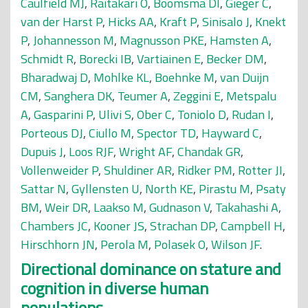
Caulfield MJ
,
Raitakari O
,
Boomsma DI
,
Gieger C
,
van der Harst P
,
Hicks AA
,
Kraft P
,
Sinisalo J
,
Knekt
P
,
Johannesson M
,
Magnusson PKE
,
Hamsten A
,
Schmidt R
,
Borecki IB
,
Vartiainen E
,
Becker DM
,
Bharadwaj D
,
Mohlke KL
,
Boehnke M
,
van Duijn
CM
,
Sanghera DK
,
Teumer A
,
Zeggini E
,
Metspalu
A
,
Gasparini P
,
Ulivi S
,
Ober C
,
Toniolo D
,
Rudan I
,
Porteous DJ
,
Ciullo M
,
Spector TD
,
Hayward C
,
Dupuis J
,
Loos RJF
,
Wright AF
,
Chandak GR
,
Vollenweider P
,
Shuldiner AR
,
Ridker PM
,
Rotter JI
,
Sattar N
,
Gyllensten U
,
North KE
,
Pirastu M
,
Psaty
BM
,
Weir DR
,
Laakso M
,
Gudnason V
,
Takahashi A
,
Chambers JC
,
Kooner JS
,
Strachan DP
,
Campbell H
,
Hirschhorn JN
,
Perola M
,
Polasek O
,
Wilson JF
.
Directional dominance on stature and
cognition in diverse human
populations.