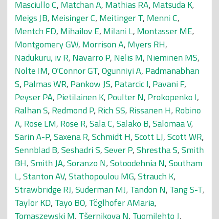
Masciullo C
,
Matchan A
,
Mathias RA
,
Matsuda K
,
Meigs JB
,
Meisinger C
,
Meitinger T
,
Menni C
,
Mentch FD
,
Mihailov E
,
Milani L
,
Montasser ME
,
Montgomery GW
,
Morrison A
,
Myers RH
,
Nadukuru, iv R
,
Navarro P
,
Nelis M
,
Nieminen MS
,
Nolte IM
,
O'Connor GT
,
Ogunniyi A
,
Padmanabhan
S
,
Palmas WR
,
Pankow JS
,
Patarcic I
,
Pavani F
,
Peyser PA
,
Pietilainen K
,
Poulter N
,
Prokopenko I
,
Ralhan S
,
Redmond P
,
Rich SS
,
Rissanen H
,
Robino
A
,
Rose LM
,
Rose R
,
Sala C
,
Salako B
,
Salomaa V
,
Sarin A-P
,
Saxena R
,
Schmidt H
,
Scott LJ
,
Scott WR
,
Sennblad B
,
Seshadri S
,
Sever P
,
Shrestha S
,
Smith
BH
,
Smith JA
,
Soranzo N
,
Sotoodehnia N
,
Southam
L
,
Stanton AV
,
Stathopoulou MG
,
Strauch K
,
Strawbridge RJ
,
Suderman MJ
,
Tandon N
,
Tang S-T
,
Taylor KD
,
Tayo BO
,
Töglhofer AMaria
,
Tomaszewski M
,
Tšernikova N
,
Tuomilehto J
,