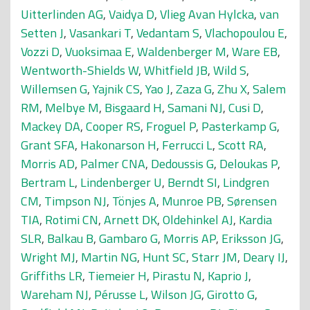
Uitterlinden AG
,
Vaidya D
,
Vlieg Avan Hylcka
,
van
Setten J
,
Vasankari T
,
Vedantam S
,
Vlachopoulou E
,
Vozzi D
,
Vuoksimaa E
,
Waldenberger M
,
Ware EB
,
Wentworth-Shields W
,
Whitfield JB
,
Wild S
,
Willemsen G
,
Yajnik CS
,
Yao J
,
Zaza G
,
Zhu X
,
Salem
RM
,
Melbye M
,
Bisgaard H
,
Samani NJ
,
Cusi D
,
Mackey DA
,
Cooper RS
,
Froguel P
,
Pasterkamp G
,
Grant SFA
,
Hakonarson H
,
Ferrucci L
,
Scott RA
,
Morris AD
,
Palmer CNA
,
Dedoussis G
,
Deloukas P
,
Bertram L
,
Lindenberger U
,
Berndt SI
,
Lindgren
CM
,
Timpson NJ
,
Tönjes A
,
Munroe PB
,
Sørensen
TIA
,
Rotimi CN
,
Arnett DK
,
Oldehinkel AJ
,
Kardia
SLR
,
Balkau B
,
Gambaro G
,
Morris AP
,
Eriksson JG
,
Wright MJ
,
Martin NG
,
Hunt SC
,
Starr JM
,
Deary IJ
,
Griffiths LR
,
Tiemeier H
,
Pirastu N
,
Kaprio J
,
Wareham NJ
,
Pérusse L
,
Wilson JG
,
Girotto G
,