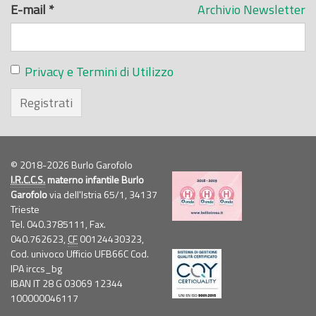
E-mail
*
Archivio Newsletter
Privacy e Termini di Utilizzo
Registrati
© 2018-2026 Burlo Garofolo
I.R.C.C.S.
materno infantile Burlo
Garofolo
via dell'Istria 65/1, 34137
Trieste
Tel. 040.3785111, Fax.
040.762623,
CF
00124430323,
Cod. univoco Ufficio UFB66C Cod.
IPA irccs_bg
IBAN IT 28 G 03069 12344
100000046117