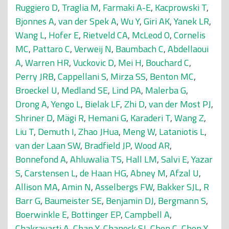
Ruggiero D
,
Traglia M
,
Farmaki A-E
,
Kacprowski T
,
Bjonnes A
,
van der Spek A
,
Wu Y
,
Giri AK
,
Yanek LR
,
Wang L
,
Hofer E
,
Rietveld CA
,
McLeod O
,
Cornelis
MC
,
Pattaro C
,
Verweij N
,
Baumbach C
,
Abdellaoui
A
,
Warren HR
,
Vuckovic D
,
Mei H
,
Bouchard C
,
Perry JRB
,
Cappellani S
,
Mirza SS
,
Benton MC
,
Broeckel U
,
Medland SE
,
Lind PA
,
Malerba G
,
Drong A
,
Yengo L
,
Bielak LF
,
Zhi D
,
van der Most PJ
,
Shriner D
,
Mägi R
,
Hemani G
,
Karaderi T
,
Wang Z
,
Liu T
,
Demuth I
,
Zhao JHua
,
Meng W
,
Lataniotis L
,
van der Laan SW
,
Bradfield JP
,
Wood AR
,
Bonnefond A
,
Ahluwalia TS
,
Hall LM
,
Salvi E
,
Yazar
S
,
Carstensen L
,
de Haan HG
,
Abney M
,
Afzal U
,
Allison MA
,
Amin N
,
Asselbergs FW
,
Bakker SJL
,
R
Barr G
,
Baumeister SE
,
Benjamin DJ
,
Bergmann S
,
Boerwinkle E
,
Bottinger EP
,
Campbell A
,
Chakravarti A
,
Chan Y
,
Chanock SJ
,
Chen C
,
Chen Y-