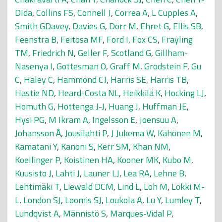
DIda
,
Collins FS
,
Connell J
,
Correa A
,
L Cupples A
,
Smith GDavey
,
Davies G
,
Dörr M
,
Ehret G
,
Ellis SB
,
Feenstra B
,
Feitosa MF
,
Ford I
,
Fox CS
,
Frayling
TM
,
Friedrich N
,
Geller F
,
Scotland G
,
Gillham-
Nasenya I
,
Gottesman O
,
Graff M
,
Grodstein F
,
Gu
C
,
Haley C
,
Hammond CJ
,
Harris SE
,
Harris TB
,
Hastie ND
,
Heard-Costa NL
,
Heikkilä K
,
Hocking LJ
,
Homuth G
,
Hottenga J-J
,
Huang J
,
Huffman JE
,
Hysi PG
,
M Ikram A
,
Ingelsson E
,
Joensuu A
,
Johansson Å
,
Jousilahti P
,
J Jukema W
,
Kähönen M
,
Kamatani Y
,
Kanoni S
,
Kerr SM
,
Khan NM
,
Koellinger P
,
Koistinen HA
,
Kooner MK
,
Kubo M
,
Kuusisto J
,
Lahti J
,
Launer LJ
,
Lea RA
,
Lehne B
,
Lehtimäki T
,
Liewald DCM
,
Lind L
,
Loh M
,
Lokki M-
L
,
London SJ
,
Loomis SJ
,
Loukola A
,
Lu Y
,
Lumley T
,
Lundqvist A
,
Männistö S
,
Marques-Vidal P
,