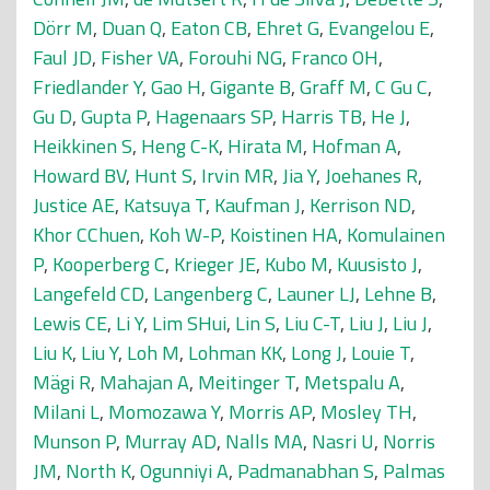
Dörr M
,
Duan Q
,
Eaton CB
,
Ehret G
,
Evangelou E
,
Faul JD
,
Fisher VA
,
Forouhi NG
,
Franco OH
,
Friedlander Y
,
Gao H
,
Gigante B
,
Graff M
,
C Gu C
,
Gu D
,
Gupta P
,
Hagenaars SP
,
Harris TB
,
He J
,
Heikkinen S
,
Heng C-K
,
Hirata M
,
Hofman A
,
Howard BV
,
Hunt S
,
Irvin MR
,
Jia Y
,
Joehanes R
,
Justice AE
,
Katsuya T
,
Kaufman J
,
Kerrison ND
,
Khor CChuen
,
Koh W-P
,
Koistinen HA
,
Komulainen
P
,
Kooperberg C
,
Krieger JE
,
Kubo M
,
Kuusisto J
,
Langefeld CD
,
Langenberg C
,
Launer LJ
,
Lehne B
,
Lewis CE
,
Li Y
,
Lim SHui
,
Lin S
,
Liu C-T
,
Liu J
,
Liu J
,
Liu K
,
Liu Y
,
Loh M
,
Lohman KK
,
Long J
,
Louie T
,
Mägi R
,
Mahajan A
,
Meitinger T
,
Metspalu A
,
Milani L
,
Momozawa Y
,
Morris AP
,
Mosley TH
,
Munson P
,
Murray AD
,
Nalls MA
,
Nasri U
,
Norris
JM
,
North K
,
Ogunniyi A
,
Padmanabhan S
,
Palmas