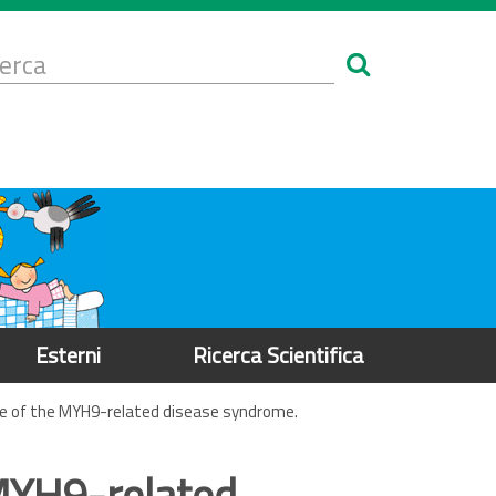
Form
i
erca
icerca
Esterni
Ricerca Scientifica
ure of the MYH9-related disease syndrome.
 MYH9-related