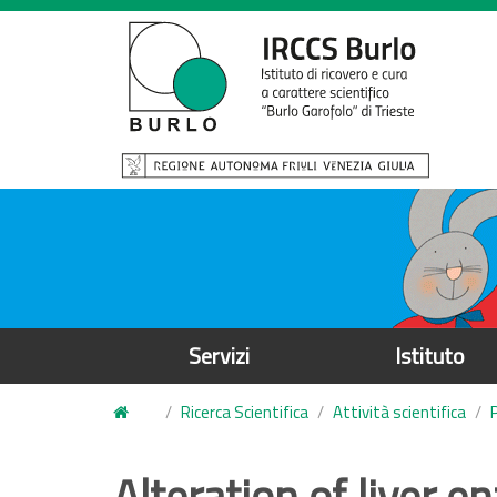
S
a
l
t
a
a
l
c
o
n
t
e
Servizi
Istituto
n
u
Ricerca Scientifica
Attività scientifica
t
o
Alteration of liver 
p