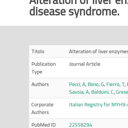
disease syndrome.
r
i
n
c
i
p
Titolo
Alteration of liver enzyme
a
l
Publication
Journal Article
e
Type
Authors
Pecci, A
,
Biino, G
,
Fierro, T
,
Savoia, A
,
Balduini, C
,
Grese
Corporate
Italian Registry for MYH9-
Authors
PubMed ID
22558294