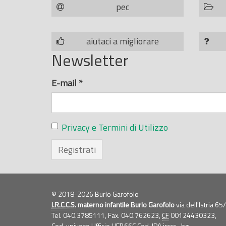
pec
aiutaci a migliorare
Newsletter
E-mail
*
Privacy e Termini di Utilizzo
Registrati
© 2018-2026 Burlo Garofolo
I.R.C.C.S.
materno infantile Burlo Garofolo
via dell'Istria 6
Tel. 040.3785111, Fax. 040.762623,
CF
00124430323,
Cod. univoco Ufficio UFB66C Cod. IPA irccs_bg