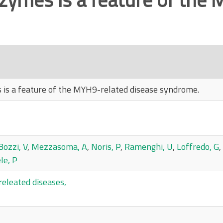
s is a feature of the MYH9-related disease syndrome.
Bozzi, V
,
Mezzasoma, A
,
Noris, P
,
Ramenghi, U
,
Loffredo, G
,
le, P
releated diseases,