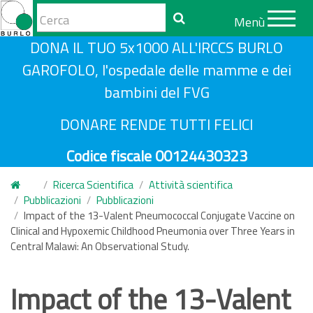
Form
Menù
di
Cerca
S
DONA IL TUO 5x1000 ALL'IRCCS BURLO
ricerca
a
GAROFOLO, l'ospedale delle mamme e dei
l
bambini del FVG
t
a
DONARE RENDE TUTTI FELICI
a
Codice fiscale 00124430323
l
c
Ricerca Scientifica
Attività scientifica
o
Pubblicazioni
Pubblicazioni
n
Impact of the 13-Valent Pneumococcal Conjugate Vaccine on
Clinical and Hypoxemic Childhood Pneumonia over Three Years in
t
Central Malawi: An Observational Study.
e
n
Impact of the 13-Valent
u
t