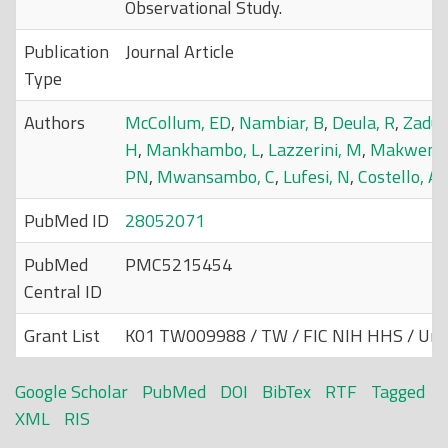
Observational Study.
Publication
Journal Article
Type
Authors
McCollum, ED
,
Nambiar, B
,
Deula, R
,
Zadut
H
,
Mankhambo, L
,
Lazzerini, M
,
Makwenda
PN
,
Mwansambo, C
,
Lufesi, N
,
Costello, A
,
PubMed ID
28052071
PubMed
PMC5215454
Central ID
Grant List
K01 TW009988 / TW / FIC NIH HHS / Unit
Google Scholar
PubMed
DOI
BibTex
RTF
Tagged
XML
RIS