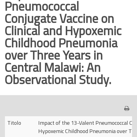
Pneumococcal
o
Conjugate Vaccine on
p
r
Clinical and Hypoxemic
i
Childhood Pneumonia
n
c
over Three Years in
i
Central Malawi: An
p
a
Observational Study.
l
e
Titolo
Impact of the 13-Valent Pneumococcal Conj
Hypoxemic Childhood Pneumonia over Thre