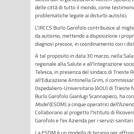
delle città di tutto il mondo, come testimoni
problematiche legate ai disturbi autistici.
L’IRCCS Burlo Garofolo contribuisce al migli
da autismo, mettendo a disposizione i propri
diagnosi precoce, in coordinamento con i distre
A tal proposito in data 30 marzo, nella Sala
regionale alla Salute e all'Integrazione soci
Telesca, in presenza del sindaco di Trieste 
all'Educazione Antonella Grim, il commissari
Ospedaliero-Universitaria (AOU) di Trieste Ni
Burlo Garofolo Gianlugi Scannapieco, ha con
Model
(ESDM) a cinque operatrici dell'Azienda
Collaborano al progetto l'Istituto di Ricover
Garofolo e l'ex Azienda per i servizi sanitari 
La ESDM è un modello di terapia per affron