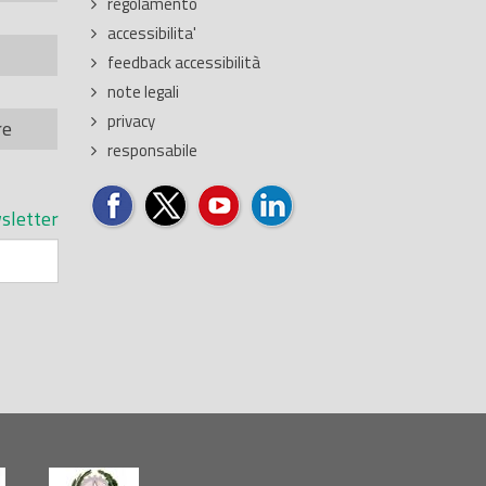
regolamento
accessibilita'
feedback accessibilità
note legali
privacy
re
responsabile
sletter