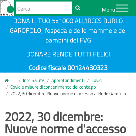
Form
Menù
di
Cerca
S
DONA IL TUO 5x1000 ALL'IRCCS BURLO
ricerca
a
GAROFOLO, l'ospedale delle mamme e dei
l
bambini del FVG
t
a
DONARE RENDE TUTTI FELICI
a
Codice fiscale 00124430323
l
c
Info Salute
Approfondimenti
Covid
o
Covid e misure di contenimento del contagio
n
2022, 30 dicembre: Nuove norme d'accesso al Burlo Garofolo
t
e
2022, 30 dicembre:
n
Nuove norme d'accesso
u
t