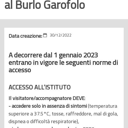
al Burlo Garofolo
o
p
r
i
Data creazione:
30/12/2022
n
c
i
A decorrere dal 1 gennaio 2023
p
entrano in vigore le seguenti norme di
a
accesso
l
e
ACCESSO ALL’ISTITUTO
Il visitatore/accompagnatore DEVE
:
- accedere solo in assenza di sintomi
(temperatura
superiore a 37.5°C, tosse, raffreddore, mal di gola,
dispnea o difficoltà respiratorie),