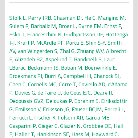
Stolk L
,
Perry JRB
,
Chasman DI
,
He C
,
Mangino M
,
Sulem P
,
Barbalic M
,
Broer L
,
Byrne EM
,
Ernst F
,
Esko T
,
Franceschini N
,
Gudbjartsson DF
,
Hottenga
J-J
,
Kraft P
,
McArdle PF
,
Porcu E
,
Shin S-Y
,
Smith
AV
,
van Wingerden S
,
Zhai G
,
Zhuang WV
,
Albrecht
E
,
Alizadeh BZ
,
Aspelund T
,
Bandinelli S
,
Lauc
LBarac
,
Beckmann JS
,
Boban M
,
Boerwinkle E
,
Broekmans FJ
,
Burri A
,
Campbell H
,
Chanock SJ
,
Chen C
,
Cornelis MC
,
Corre T
,
Coviello AD
,
d'Adamo
P
,
Davies G
,
de Faire U
,
de Geus EJC
,
Deary IJ
,
Dedoussis GVZ
,
Deloukas P
,
Ebrahim S
,
Eiriksdottir
G
,
Emilsson V
,
Eriksson JG
,
Fauser BCJM
,
Ferreli L
,
Ferrucci L
,
Fischer K
,
Folsom AR
,
Garcia ME
,
Gasparini P
,
Gieger C
,
Glazer N
,
Grobbee DE
,
Hall
P
,
Haller T
,
Hankinson SE
,
Hass M
,
Hayward C
,