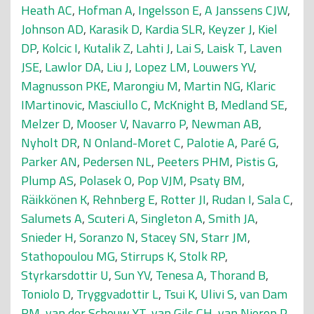
Heath AC
,
Hofman A
,
Ingelsson E
,
A Janssens CJW
,
Johnson AD
,
Karasik D
,
Kardia SLR
,
Keyzer J
,
Kiel
DP
,
Kolcic I
,
Kutalik Z
,
Lahti J
,
Lai S
,
Laisk T
,
Laven
JSE
,
Lawlor DA
,
Liu J
,
Lopez LM
,
Louwers YV
,
Magnusson PKE
,
Marongiu M
,
Martin NG
,
Klaric
IMartinovic
,
Masciullo C
,
McKnight B
,
Medland SE
,
Melzer D
,
Mooser V
,
Navarro P
,
Newman AB
,
Nyholt DR
,
N Onland-Moret C
,
Palotie A
,
Paré G
,
Parker AN
,
Pedersen NL
,
Peeters PHM
,
Pistis G
,
Plump AS
,
Polasek O
,
Pop VJM
,
Psaty BM
,
Räikkönen K
,
Rehnberg E
,
Rotter JI
,
Rudan I
,
Sala C
,
Salumets A
,
Scuteri A
,
Singleton A
,
Smith JA
,
Snieder H
,
Soranzo N
,
Stacey SN
,
Starr JM
,
Stathopoulou MG
,
Stirrups K
,
Stolk RP
,
Styrkarsdottir U
,
Sun YV
,
Tenesa A
,
Thorand B
,
Toniolo D
,
Tryggvadottir L
,
Tsui K
,
Ulivi S
,
van Dam
RM
,
van der Schouw YT
,
van Gils CH
,
van Nierop P
,