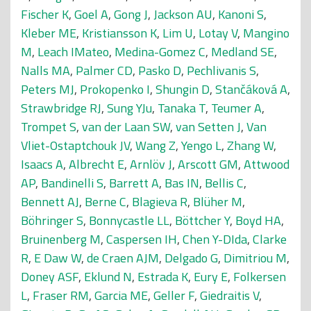
Fischer K
,
Goel A
,
Gong J
,
Jackson AU
,
Kanoni S
,
Kleber ME
,
Kristiansson K
,
Lim U
,
Lotay V
,
Mangino
M
,
Leach IMateo
,
Medina-Gomez C
,
Medland SE
,
Nalls MA
,
Palmer CD
,
Pasko D
,
Pechlivanis S
,
Peters MJ
,
Prokopenko I
,
Shungin D
,
Stančáková A
,
Strawbridge RJ
,
Sung YJu
,
Tanaka T
,
Teumer A
,
Trompet S
,
van der Laan SW
,
van Setten J
,
Van
Vliet-Ostaptchouk JV
,
Wang Z
,
Yengo L
,
Zhang W
,
Isaacs A
,
Albrecht E
,
Arnlöv J
,
Arscott GM
,
Attwood
AP
,
Bandinelli S
,
Barrett A
,
Bas IN
,
Bellis C
,
Bennett AJ
,
Berne C
,
Blagieva R
,
Blüher M
,
Böhringer S
,
Bonnycastle LL
,
Böttcher Y
,
Boyd HA
,
Bruinenberg M
,
Caspersen IH
,
Chen Y-DIda
,
Clarke
R
,
E Daw W
,
de Craen AJM
,
Delgado G
,
Dimitriou M
,
Doney ASF
,
Eklund N
,
Estrada K
,
Eury E
,
Folkersen
L
,
Fraser RM
,
Garcia ME
,
Geller F
,
Giedraitis V
,