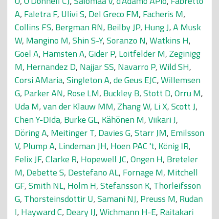
O
,
O'Donnell CJ
,
Salomaa V
,
d'Adamo APio
,
Fabretto
A
,
Faletra F
,
Ulivi S
,
Del Greco FM
,
Facheris M
,
Collins FS
,
Bergman RN
,
Beilby JP
,
Hung J
,
A Musk
W
,
Mangino M
,
Shin S-Y
,
Soranzo N
,
Watkins H
,
Goel A
,
Hamsten A
,
Gider P
,
Loitfelder M
,
Zeginigg
M
,
Hernandez D
,
Najjar SS
,
Navarro P
,
Wild SH
,
Corsi AMaria
,
Singleton A
,
de Geus EJC
,
Willemsen
G
,
Parker AN
,
Rose LM
,
Buckley B
,
Stott D
,
Orru M
,
Uda M
,
van der Klauw MM
,
Zhang W
,
Li X
,
Scott J
,
Chen Y-DIda
,
Burke GL
,
Kähönen M
,
Viikari J
,
Döring A
,
Meitinger T
,
Davies G
,
Starr JM
,
Emilsson
V
,
Plump A
,
Lindeman JH
,
Hoen PAC 't
,
König IR
,
Felix JF
,
Clarke R
,
Hopewell JC
,
Ongen H
,
Breteler
M
,
Debette S
,
Destefano AL
,
Fornage M
,
Mitchell
GF
,
Smith NL
,
Holm H
,
Stefansson K
,
Thorleifsson
G
,
Thorsteinsdottir U
,
Samani NJ
,
Preuss M
,
Rudan
I
,
Hayward C
,
Deary IJ
,
Wichmann H-E
,
Raitakari