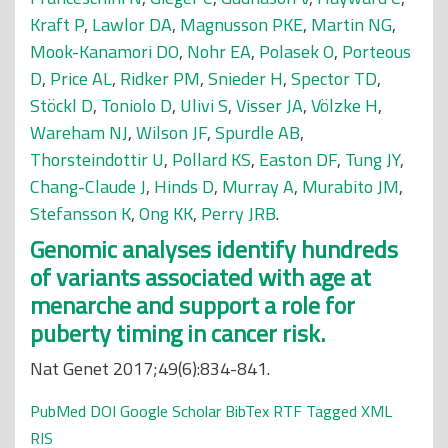
Kraft P
,
Lawlor DA
,
Magnusson PKE
,
Martin NG
,
Mook-Kanamori DO
,
Nohr EA
,
Polasek O
,
Porteous
D
,
Price AL
,
Ridker PM
,
Snieder H
,
Spector TD
,
Stöckl D
,
Toniolo D
,
Ulivi S
,
Visser JA
,
Völzke H
,
Wareham NJ
,
Wilson JF
,
Spurdle AB
,
Thorsteindottir U
,
Pollard KS
,
Easton DF
,
Tung JY
,
Chang-Claude J
,
Hinds D
,
Murray A
,
Murabito JM
,
Stefansson K
,
Ong KK
,
Perry JRB
.
Genomic analyses identify hundreds
of variants associated with age at
menarche and support a role for
puberty timing in cancer risk.
Nat Genet 2017;49(6):834-841.
PubMed
DOI
Google Scholar
BibTex
RTF
Tagged
XML
RIS