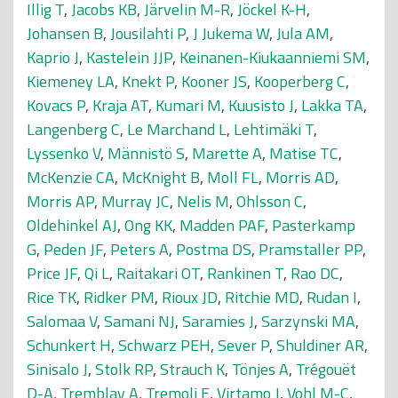
Illig T
,
Jacobs KB
,
Järvelin M-R
,
Jöckel K-H
,
Johansen B
,
Jousilahti P
,
J Jukema W
,
Jula AM
,
Kaprio J
,
Kastelein JJP
,
Keinanen-Kiukaanniemi SM
,
Kiemeney LA
,
Knekt P
,
Kooner JS
,
Kooperberg C
,
Kovacs P
,
Kraja AT
,
Kumari M
,
Kuusisto J
,
Lakka TA
,
Langenberg C
,
Le Marchand L
,
Lehtimäki T
,
Lyssenko V
,
Männistö S
,
Marette A
,
Matise TC
,
McKenzie CA
,
McKnight B
,
Moll FL
,
Morris AD
,
Morris AP
,
Murray JC
,
Nelis M
,
Ohlsson C
,
Oldehinkel AJ
,
Ong KK
,
Madden PAF
,
Pasterkamp
G
,
Peden JF
,
Peters A
,
Postma DS
,
Pramstaller PP
,
Price JF
,
Qi L
,
Raitakari OT
,
Rankinen T
,
Rao DC
,
Rice TK
,
Ridker PM
,
Rioux JD
,
Ritchie MD
,
Rudan I
,
Salomaa V
,
Samani NJ
,
Saramies J
,
Sarzynski MA
,
Schunkert H
,
Schwarz PEH
,
Sever P
,
Shuldiner AR
,
Sinisalo J
,
Stolk RP
,
Strauch K
,
Tönjes A
,
Trégouët
D-A
,
Tremblay A
,
Tremoli E
,
Virtamo J
,
Vohl M-C
,