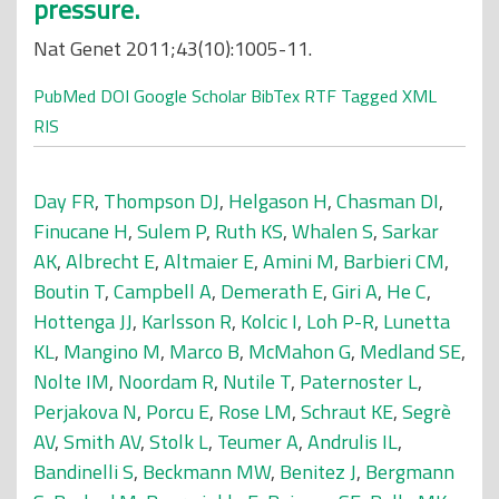
pressure.
Nat Genet 2011;43(10):1005-11.
PubMed
DOI
Google Scholar
BibTex
RTF
Tagged
XML
RIS
Day FR
,
Thompson DJ
,
Helgason H
,
Chasman DI
,
Finucane H
,
Sulem P
,
Ruth KS
,
Whalen S
,
Sarkar
AK
,
Albrecht E
,
Altmaier E
,
Amini M
,
Barbieri CM
,
Boutin T
,
Campbell A
,
Demerath E
,
Giri A
,
He C
,
Hottenga JJ
,
Karlsson R
,
Kolcic I
,
Loh P-R
,
Lunetta
KL
,
Mangino M
,
Marco B
,
McMahon G
,
Medland SE
,
Nolte IM
,
Noordam R
,
Nutile T
,
Paternoster L
,
Perjakova N
,
Porcu E
,
Rose LM
,
Schraut KE
,
Segrè
AV
,
Smith AV
,
Stolk L
,
Teumer A
,
Andrulis IL
,
Bandinelli S
,
Beckmann MW
,
Benitez J
,
Bergmann