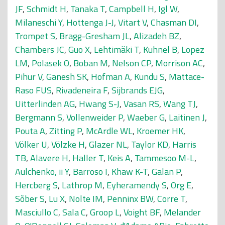
JF
,
Schmidt H
,
Tanaka T
,
Campbell H
,
Igl W
,
Milaneschi Y
,
Hottenga J-J
,
Vitart V
,
Chasman DI
,
Trompet S
,
Bragg-Gresham JL
,
Alizadeh BZ
,
Chambers JC
,
Guo X
,
Lehtimäki T
,
Kuhnel B
,
Lopez
LM
,
Polasek O
,
Boban M
,
Nelson CP
,
Morrison AC
,
Pihur V
,
Ganesh SK
,
Hofman A
,
Kundu S
,
Mattace-
Raso FUS
,
Rivadeneira F
,
Sijbrands EJG
,
Uitterlinden AG
,
Hwang S-J
,
Vasan RS
,
Wang TJ
,
Bergmann S
,
Vollenweider P
,
Waeber G
,
Laitinen J
,
Pouta A
,
Zitting P
,
McArdle WL
,
Kroemer HK
,
Völker U
,
Völzke H
,
Glazer NL
,
Taylor KD
,
Harris
TB
,
Alavere H
,
Haller T
,
Keis A
,
Tammesoo M-L
,
Aulchenko, ii Y
,
Barroso I
,
Khaw K-T
,
Galan P
,
Hercberg S
,
Lathrop M
,
Eyheramendy S
,
Org E
,
Sõber S
,
Lu X
,
Nolte IM
,
Penninx BW
,
Corre T
,
Masciullo C
,
Sala C
,
Groop L
,
Voight BF
,
Melander