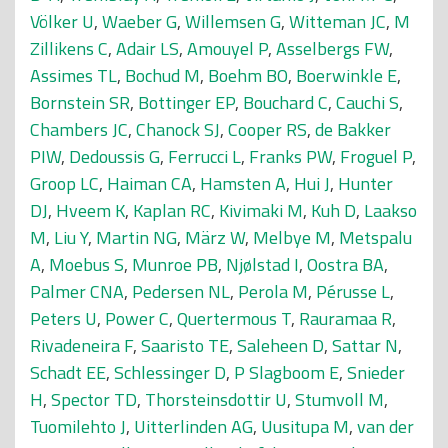
Völker U
,
Waeber G
,
Willemsen G
,
Witteman JC
,
M
Zillikens C
,
Adair LS
,
Amouyel P
,
Asselbergs FW
,
Assimes TL
,
Bochud M
,
Boehm BO
,
Boerwinkle E
,
Bornstein SR
,
Bottinger EP
,
Bouchard C
,
Cauchi S
,
Chambers JC
,
Chanock SJ
,
Cooper RS
,
de Bakker
PIW
,
Dedoussis G
,
Ferrucci L
,
Franks PW
,
Froguel P
,
Groop LC
,
Haiman CA
,
Hamsten A
,
Hui J
,
Hunter
DJ
,
Hveem K
,
Kaplan RC
,
Kivimaki M
,
Kuh D
,
Laakso
M
,
Liu Y
,
Martin NG
,
März W
,
Melbye M
,
Metspalu
A
,
Moebus S
,
Munroe PB
,
Njølstad I
,
Oostra BA
,
Palmer CNA
,
Pedersen NL
,
Perola M
,
Pérusse L
,
Peters U
,
Power C
,
Quertermous T
,
Rauramaa R
,
Rivadeneira F
,
Saaristo TE
,
Saleheen D
,
Sattar N
,
Schadt EE
,
Schlessinger D
,
P Slagboom E
,
Snieder
H
,
Spector TD
,
Thorsteinsdottir U
,
Stumvoll M
,
Tuomilehto J
,
Uitterlinden AG
,
Uusitupa M
,
van der