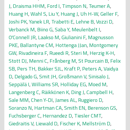
J
,
Draisma HHM
,
Ford I
,
Timpson N
,
Teumer A
,
Huang H
,
Wahl S
,
Liu Y
,
Huang J
,
Uh H-W
,
Geller F
,
Joshi PK
,
Yanek LR
,
Trabetti E
,
Lehne B
,
Vozzi D
,
Verbanck M
,
Biino G
,
Saba Y
,
Meulenbelt I
,
O'Connell JR
,
Laakso M
,
Giulianini F
,
Magnusson
PKE
,
Ballantyne CM
,
Hottenga JJan
,
Montgomery
GW
,
Rivadineira F
,
Rueedi R
,
Steri M
,
Herzig K-H
,
Stott DJ
,
Menni C
,
Frånberg M
,
St Pourcain B
,
Felix
SB
,
Pers TH
,
Bakker SJL
,
Kraft P
,
Peters A
,
Vaidya
D
,
Delgado G
,
Smit JH
,
Großmann V
,
Sinisalo J
,
Seppälä I
,
Williams SR
,
Holliday EG
,
Moed M
,
Langenberg C
,
Räikkönen K
,
Ding J
,
Campbell H
,
Sale MM
,
Chen Y-DI
,
James AL
,
Ruggiero D
,
Soranzo N
,
Hartman CA
,
Smith EN
,
Berenson GS
,
Fuchsberger C
,
Hernandez D
,
Tiesler CMT
,
Giedraitis V
,
Liewald D
,
Fischer K
,
Mellström D
,