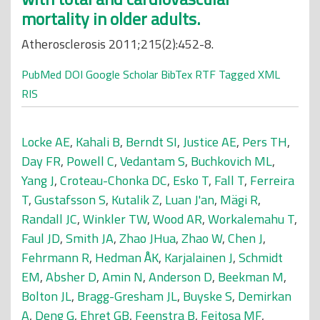
mortality in older adults.
Atherosclerosis 2011;215(2):452-8.
PubMed
DOI
Google Scholar
BibTex
RTF
Tagged
XML
RIS
Locke AE
,
Kahali B
,
Berndt SI
,
Justice AE
,
Pers TH
,
Day FR
,
Powell C
,
Vedantam S
,
Buchkovich ML
,
Yang J
,
Croteau-Chonka DC
,
Esko T
,
Fall T
,
Ferreira
T
,
Gustafsson S
,
Kutalik Z
,
Luan J'an
,
Mägi R
,
Randall JC
,
Winkler TW
,
Wood AR
,
Workalemahu T
,
Faul JD
,
Smith JA
,
Zhao JHua
,
Zhao W
,
Chen J
,
Fehrmann R
,
Hedman ÅK
,
Karjalainen J
,
Schmidt
EM
,
Absher D
,
Amin N
,
Anderson D
,
Beekman M
,
Bolton JL
,
Bragg-Gresham JL
,
Buyske S
,
Demirkan
A
,
Deng G
,
Ehret GB
,
Feenstra B
,
Feitosa MF
,