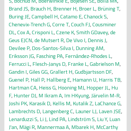
S
,
Bochud M
,
Boerwinkle E
,
Bojesen SE
,
Bolla MK
,
Brand JS
,
Brauch H
,
Brenner H
,
Broer L
,
Brüning T
,
Buring JE
,
Campbell H
,
Catamo E
,
Chanock S
,
Chenevix-Trench G
,
Corre T
,
Couch FJ
,
Cousminer
DL
,
Cox A
,
Crisponi L
,
Czene K
,
Smith GDavey
,
de
Geus EJCN
,
de Mutsert R
,
De Vivo I
,
Dennis J
,
Devilee P
,
Dos-Santos-Silva I
,
Dunning AM
,
Eriksson JG
,
Fasching PA
,
Fernández-Rhodes L
,
Ferrucci L
,
Flesch-Janys D
,
Franke L
,
Gabrielson M
,
Gandin I
,
Giles GG
,
Grallert H
,
Gudbjartsson DF
,
Guenel P
,
Hall P
,
Hallberg E
,
Hamann U
,
Harris TB
,
Hartman CA
,
Heiss G
,
Hooning MJ
,
Hopper JL
,
Hu
F
,
Hunter DJ
,
M Ikram A
,
Im HKyung
,
Järvelin M-R
,
Joshi PK
,
Karasik D
,
Kellis M
,
Kutalik Z
,
LaChance G
,
Lambrechts D
,
Langenberg C
,
Launer LJ
,
Laven JSE
,
Lenarduzzi S
,
Li J
,
Lind PA
,
Lindström S
,
Liu Y
,
Luan
J'an
,
Mägi R
,
Mannermaa A
,
Mbarek H
,
McCarthy