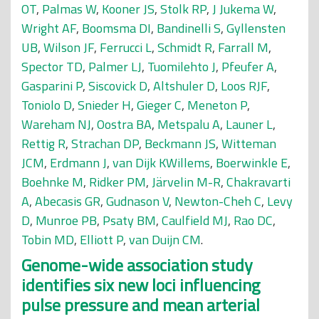
OT
,
Palmas W
,
Kooner JS
,
Stolk RP
,
J Jukema W
,
Wright AF
,
Boomsma DI
,
Bandinelli S
,
Gyllensten
UB
,
Wilson JF
,
Ferrucci L
,
Schmidt R
,
Farrall M
,
Spector TD
,
Palmer LJ
,
Tuomilehto J
,
Pfeufer A
,
Gasparini P
,
Siscovick D
,
Altshuler D
,
Loos RJF
,
Toniolo D
,
Snieder H
,
Gieger C
,
Meneton P
,
Wareham NJ
,
Oostra BA
,
Metspalu A
,
Launer L
,
Rettig R
,
Strachan DP
,
Beckmann JS
,
Witteman
JCM
,
Erdmann J
,
van Dijk KWillems
,
Boerwinkle E
,
Boehnke M
,
Ridker PM
,
Järvelin M-R
,
Chakravarti
A
,
Abecasis GR
,
Gudnason V
,
Newton-Cheh C
,
Levy
D
,
Munroe PB
,
Psaty BM
,
Caulfield MJ
,
Rao DC
,
Tobin MD
,
Elliott P
,
van Duijn CM
.
Genome-wide association study
identifies six new loci influencing
pulse pressure and mean arterial