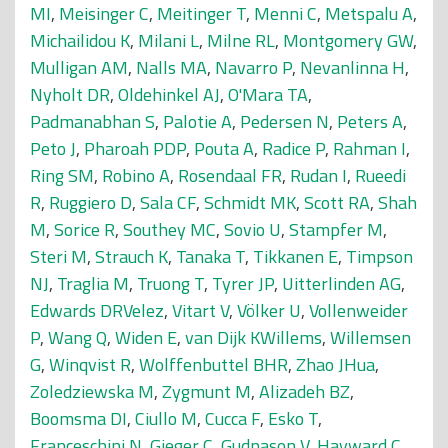
MI
,
Meisinger C
,
Meitinger T
,
Menni C
,
Metspalu A
,
Michailidou K
,
Milani L
,
Milne RL
,
Montgomery GW
,
Mulligan AM
,
Nalls MA
,
Navarro P
,
Nevanlinna H
,
Nyholt DR
,
Oldehinkel AJ
,
O'Mara TA
,
Padmanabhan S
,
Palotie A
,
Pedersen N
,
Peters A
,
Peto J
,
Pharoah PDP
,
Pouta A
,
Radice P
,
Rahman I
,
Ring SM
,
Robino A
,
Rosendaal FR
,
Rudan I
,
Rueedi
R
,
Ruggiero D
,
Sala CF
,
Schmidt MK
,
Scott RA
,
Shah
M
,
Sorice R
,
Southey MC
,
Sovio U
,
Stampfer M
,
Steri M
,
Strauch K
,
Tanaka T
,
Tikkanen E
,
Timpson
NJ
,
Traglia M
,
Truong T
,
Tyrer JP
,
Uitterlinden AG
,
Edwards DRVelez
,
Vitart V
,
Völker U
,
Vollenweider
P
,
Wang Q
,
Widen E
,
van Dijk KWillems
,
Willemsen
G
,
Winqvist R
,
Wolffenbuttel BHR
,
Zhao JHua
,
Zoledziewska M
,
Zygmunt M
,
Alizadeh BZ
,
Boomsma DI
,
Ciullo M
,
Cucca F
,
Esko T
,
Franceschini N
,
Gieger C
,
Gudnason V
,
Hayward C
,