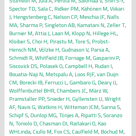
Stumvoll M
,
Jula A
,
Perola M
,
Salomaa V
,
Shin S-Y
,
Spector TD
,
Sala C
,
Ridker PM
,
Kähönen M
,
Viikari
J
,
Hengstenberg C
,
Nelson CP
,
Meschia JF
,
Nalls
MA
,
Sharma P
,
Singleton AB
,
Kamatani N
,
Zeller T
,
Burnier M
,
Attia J
,
Laan M
,
Klopp N
,
Hillege HL
,
Kloiber S
,
Choi H
,
Pirastu M
,
Tore S
,
Probst-
Hensch NM
,
Völzke H
,
Gudnason V
,
Parsa A
,
Schmidt R
,
Whitfield JB
,
Fornage M
,
Gasparini P
,
Siscovick DS
,
Polasek O
,
Campbell H
,
Rudan I
,
Bouatia-Naji N
,
Metspalu A
,
Loos RJF
,
van Duijn
CM
,
Borecki IB
,
Ferrucci L
,
Gambaro G
,
Deary IJ
,
Wolffenbuttel BHR
,
Chambers JC
,
März W
,
Pramstaller PP
,
Snieder H
,
Gyllensten U
,
Wright
AF
,
Navis G
,
Watkins H
,
Witteman JCM
,
Sanna S
,
Schipf S
,
Dunlop MG
,
Tönjes A
,
Ripatti S
,
Soranzo
N
,
Toniolo D
,
Chasman DI
,
Raitakari O
,
Kao
WHLinda
,
Ciullo M
,
Fox CS
,
Caulfield M
,
Bochud M
,