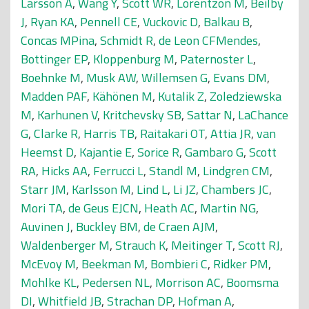
Larsson A
,
Wang Y
,
Scott WR
,
Lorentzon M
,
Beilby
J
,
Ryan KA
,
Pennell CE
,
Vuckovic D
,
Balkau B
,
Concas MPina
,
Schmidt R
,
de Leon CFMendes
,
Bottinger EP
,
Kloppenburg M
,
Paternoster L
,
Boehnke M
,
Musk AW
,
Willemsen G
,
Evans DM
,
Madden PAF
,
Kähönen M
,
Kutalik Z
,
Zoledziewska
M
,
Karhunen V
,
Kritchevsky SB
,
Sattar N
,
LaChance
G
,
Clarke R
,
Harris TB
,
Raitakari OT
,
Attia JR
,
van
Heemst D
,
Kajantie E
,
Sorice R
,
Gambaro G
,
Scott
RA
,
Hicks AA
,
Ferrucci L
,
Standl M
,
Lindgren CM
,
Starr JM
,
Karlsson M
,
Lind L
,
Li JZ
,
Chambers JC
,
Mori TA
,
de Geus EJCN
,
Heath AC
,
Martin NG
,
Auvinen J
,
Buckley BM
,
de Craen AJM
,
Waldenberger M
,
Strauch K
,
Meitinger T
,
Scott RJ
,
McEvoy M
,
Beekman M
,
Bombieri C
,
Ridker PM
,
Mohlke KL
,
Pedersen NL
,
Morrison AC
,
Boomsma
DI
,
Whitfield JB
,
Strachan DP
,
Hofman A
,