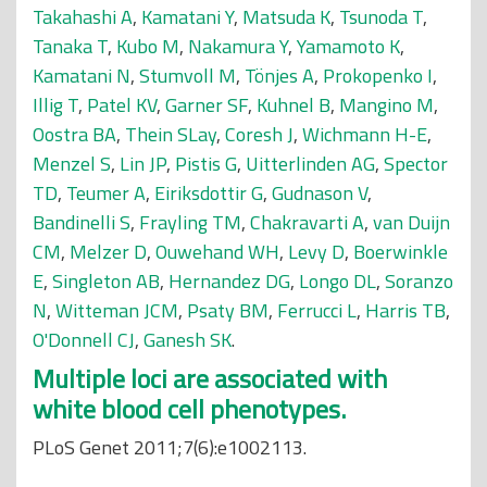
Takahashi A
,
Kamatani Y
,
Matsuda K
,
Tsunoda T
,
Tanaka T
,
Kubo M
,
Nakamura Y
,
Yamamoto K
,
Kamatani N
,
Stumvoll M
,
Tönjes A
,
Prokopenko I
,
Illig T
,
Patel KV
,
Garner SF
,
Kuhnel B
,
Mangino M
,
Oostra BA
,
Thein SLay
,
Coresh J
,
Wichmann H-E
,
Menzel S
,
Lin JP
,
Pistis G
,
Uitterlinden AG
,
Spector
TD
,
Teumer A
,
Eiriksdottir G
,
Gudnason V
,
Bandinelli S
,
Frayling TM
,
Chakravarti A
,
van Duijn
CM
,
Melzer D
,
Ouwehand WH
,
Levy D
,
Boerwinkle
E
,
Singleton AB
,
Hernandez DG
,
Longo DL
,
Soranzo
N
,
Witteman JCM
,
Psaty BM
,
Ferrucci L
,
Harris TB
,
O'Donnell CJ
,
Ganesh SK
.
Multiple loci are associated with
white blood cell phenotypes.
PLoS Genet 2011;7(6):e1002113.