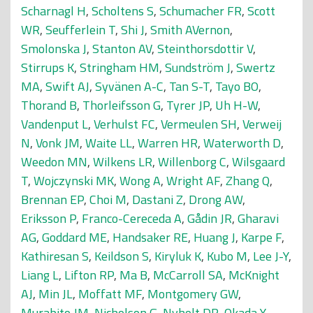
Scharnagl H
,
Scholtens S
,
Schumacher FR
,
Scott
WR
,
Seufferlein T
,
Shi J
,
Smith AVernon
,
Smolonska J
,
Stanton AV
,
Steinthorsdottir V
,
Stirrups K
,
Stringham HM
,
Sundström J
,
Swertz
MA
,
Swift AJ
,
Syvänen A-C
,
Tan S-T
,
Tayo BO
,
Thorand B
,
Thorleifsson G
,
Tyrer JP
,
Uh H-W
,
Vandenput L
,
Verhulst FC
,
Vermeulen SH
,
Verweij
N
,
Vonk JM
,
Waite LL
,
Warren HR
,
Waterworth D
,
Weedon MN
,
Wilkens LR
,
Willenborg C
,
Wilsgaard
T
,
Wojczynski MK
,
Wong A
,
Wright AF
,
Zhang Q
,
Brennan EP
,
Choi M
,
Dastani Z
,
Drong AW
,
Eriksson P
,
Franco-Cereceda A
,
Gådin JR
,
Gharavi
AG
,
Goddard ME
,
Handsaker RE
,
Huang J
,
Karpe F
,
Kathiresan S
,
Keildson S
,
Kiryluk K
,
Kubo M
,
Lee J-Y
,
Liang L
,
Lifton RP
,
Ma B
,
McCarroll SA
,
McKnight
AJ
,
Min JL
,
Moffatt MF
,
Montgomery GW
,
Murabito JM
,
Nicholson G
,
Nyholt DR
,
Okada Y
,