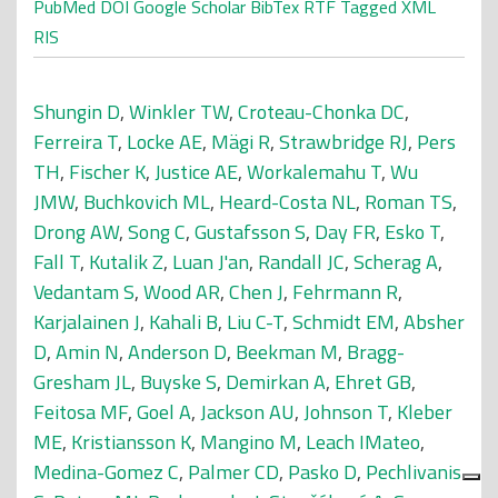
PubMed
DOI
Google Scholar
BibTex
RTF
Tagged
XML
RIS
Shungin D
,
Winkler TW
,
Croteau-Chonka DC
,
Ferreira T
,
Locke AE
,
Mägi R
,
Strawbridge RJ
,
Pers
TH
,
Fischer K
,
Justice AE
,
Workalemahu T
,
Wu
JMW
,
Buchkovich ML
,
Heard-Costa NL
,
Roman TS
,
Drong AW
,
Song C
,
Gustafsson S
,
Day FR
,
Esko T
,
Fall T
,
Kutalik Z
,
Luan J'an
,
Randall JC
,
Scherag A
,
Vedantam S
,
Wood AR
,
Chen J
,
Fehrmann R
,
Karjalainen J
,
Kahali B
,
Liu C-T
,
Schmidt EM
,
Absher
D
,
Amin N
,
Anderson D
,
Beekman M
,
Bragg-
Gresham JL
,
Buyske S
,
Demirkan A
,
Ehret GB
,
Feitosa MF
,
Goel A
,
Jackson AU
,
Johnson T
,
Kleber
ME
,
Kristiansson K
,
Mangino M
,
Leach IMateo
,
Medina-Gomez C
,
Palmer CD
,
Pasko D
,
Pechlivanis