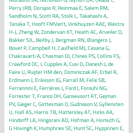
Perry JRB
,
Dorajoo R
,
Reinmaa E
,
Salem RM
,
Sandholm N
,
Scott RA
,
Stolk L
,
Takahashi A
,
Tanaka T
,
Hooft FMVan't
,
Vinkhuyzen AAE
,
Westra
H-J
,
Zheng W
,
Zondervan KT
,
Heath AC
,
Arveiler D
,
Bakker SJL
,
Beilby J
,
Bergman RN
,
Blangero J
,
Bovet P
,
Campbell H
,
Caulfield MJ
,
Cesana G
,
Chakravarti A
,
Chasman DI
,
Chines PS
,
Collins FS
,
Crawford DC
,
L Cupples A
,
Cusi D
,
Danesh J
,
de
Faire U
,
Ruijter HM den
,
Dominiczak AF
,
Erbel R
,
Erdmann J
,
Eriksson JG
,
Farrall M
,
Felix SB
,
Ferrannini E
,
Ferrières J
,
Ford I
,
Forouhi NG
,
Forrester T
,
Franco OH
,
Gansevoort RT
,
Gejman
PV
,
Gieger C
,
Gottesman O
,
Gudnason V
,
Gyllensten
U
,
Hall AS
,
Harris TB
,
Hattersley AT
,
Hicks AA
,
Hindorff LA
,
Hingorani AD
,
Hofman A
,
Homuth G
,
G Hovingh K
,
Humphries SE
,
Hunt SC
,
Hyppönen E
,