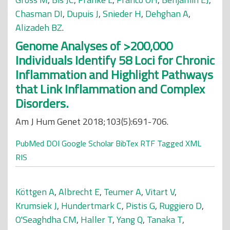
Chasman DI
,
Dupuis J
,
Snieder H
,
Dehghan A
,
Alizadeh BZ
.
Genome Analyses of >200,000
Individuals Identify 58 Loci for Chronic
Inflammation and Highlight Pathways
that Link Inflammation and Complex
Disorders.
Am J Hum Genet 2018;103(5):691-706.
PubMed
DOI
Google Scholar
BibTex
RTF
Tagged
XML
RIS
Köttgen A
,
Albrecht E
,
Teumer A
,
Vitart V
,
Krumsiek J
,
Hundertmark C
,
Pistis G
,
Ruggiero D
,
O'Seaghdha CM
,
Haller T
,
Yang Q
,
Tanaka T
,