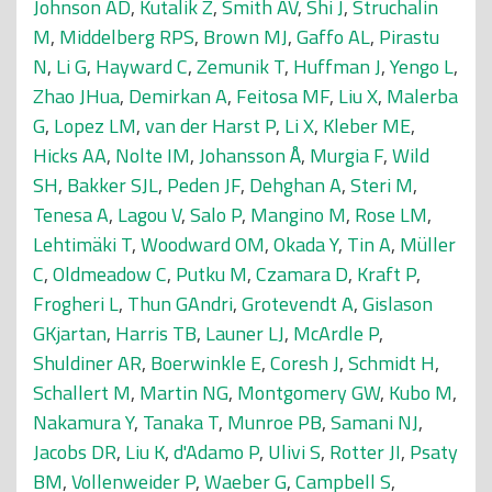
Johnson AD
,
Kutalik Z
,
Smith AV
,
Shi J
,
Struchalin
M
,
Middelberg RPS
,
Brown MJ
,
Gaffo AL
,
Pirastu
N
,
Li G
,
Hayward C
,
Zemunik T
,
Huffman J
,
Yengo L
,
Zhao JHua
,
Demirkan A
,
Feitosa MF
,
Liu X
,
Malerba
G
,
Lopez LM
,
van der Harst P
,
Li X
,
Kleber ME
,
Hicks AA
,
Nolte IM
,
Johansson Å
,
Murgia F
,
Wild
SH
,
Bakker SJL
,
Peden JF
,
Dehghan A
,
Steri M
,
Tenesa A
,
Lagou V
,
Salo P
,
Mangino M
,
Rose LM
,
Lehtimäki T
,
Woodward OM
,
Okada Y
,
Tin A
,
Müller
C
,
Oldmeadow C
,
Putku M
,
Czamara D
,
Kraft P
,
Frogheri L
,
Thun GAndri
,
Grotevendt A
,
Gislason
GKjartan
,
Harris TB
,
Launer LJ
,
McArdle P
,
Shuldiner AR
,
Boerwinkle E
,
Coresh J
,
Schmidt H
,
Schallert M
,
Martin NG
,
Montgomery GW
,
Kubo M
,
Nakamura Y
,
Tanaka T
,
Munroe PB
,
Samani NJ
,
Jacobs DR
,
Liu K
,
d'Adamo P
,
Ulivi S
,
Rotter JI
,
Psaty
BM
,
Vollenweider P
,
Waeber G
,
Campbell S
,