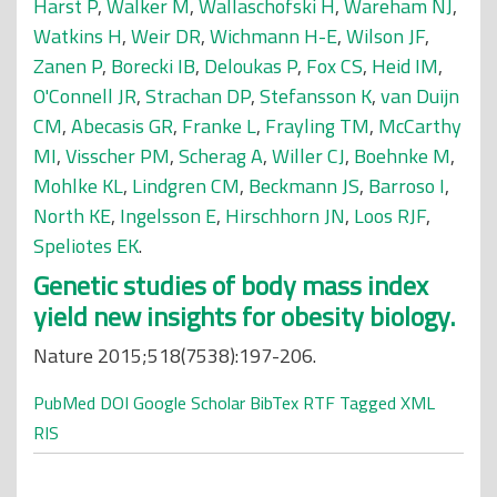
Harst P
,
Walker M
,
Wallaschofski H
,
Wareham NJ
,
Watkins H
,
Weir DR
,
Wichmann H-E
,
Wilson JF
,
Zanen P
,
Borecki IB
,
Deloukas P
,
Fox CS
,
Heid IM
,
O'Connell JR
,
Strachan DP
,
Stefansson K
,
van Duijn
CM
,
Abecasis GR
,
Franke L
,
Frayling TM
,
McCarthy
MI
,
Visscher PM
,
Scherag A
,
Willer CJ
,
Boehnke M
,
Mohlke KL
,
Lindgren CM
,
Beckmann JS
,
Barroso I
,
North KE
,
Ingelsson E
,
Hirschhorn JN
,
Loos RJF
,
Speliotes EK
.
Genetic studies of body mass index
yield new insights for obesity biology.
Nature 2015;518(7538):197-206.
PubMed
DOI
Google Scholar
BibTex
RTF
Tagged
XML
RIS