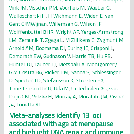
Vink JM
,
Visscher PM
,
Voorhuis M
,
Waeber G
,
Wallaschofski H
,
H Wichmann E
,
Widen E
,
van
Gent CJMWijnan
,
Willemsen G
,
Wilson JF
,
Wolffenbuttel BHR
,
Wright AF
,
Yerges-Armstrong
LM
,
Zemunik T
,
Zgaga L
,
M Zillikens C
,
Zygmunt M
,
Arnold AM
,
Boomsma DI
,
Buring JE
,
Crisponi L
,
Demerath EW
,
Gudnason V
,
Harris TB
,
Hu FB
,
Hunter DJ
,
Launer LJ
,
Metspalu A
,
Montgomery
GW
,
Oostra BA
,
Ridker PM
,
Sanna S
,
Schlessinger
D
,
Spector TD
,
Stefansson K
,
Streeten EA
,
Thorsteinsdottir U
,
Uda M
,
Uitterlinden AG
,
van
Duijn CM
,
Völzke H
,
Murray A
,
Murabito JM
,
Visser
JA
,
Lunetta KL
.
Meta-analyses identify 13 loci
associated with age at menopause
and highlight DNA repair and immune