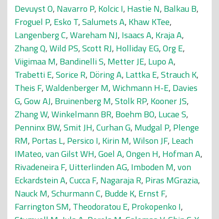
Devuyst O
,
Navarro P
,
Kolcic I
,
Hastie N
,
Balkau B
,
Froguel P
,
Esko T
,
Salumets A
,
Khaw KTee
,
Langenberg C
,
Wareham NJ
,
Isaacs A
,
Kraja A
,
Zhang Q
,
Wild PS
,
Scott RJ
,
Holliday EG
,
Org E
,
Viigimaa M
,
Bandinelli S
,
Metter JE
,
Lupo A
,
Trabetti E
,
Sorice R
,
Döring A
,
Lattka E
,
Strauch K
,
Theis F
,
Waldenberger M
,
Wichmann H-E
,
Davies
G
,
Gow AJ
,
Bruinenberg M
,
Stolk RP
,
Kooner JS
,
Zhang W
,
Winkelmann BR
,
Boehm BO
,
Lucae S
,
Penninx BW
,
Smit JH
,
Curhan G
,
Mudgal P
,
Plenge
RM
,
Portas L
,
Persico I
,
Kirin M
,
Wilson JF
,
Leach
IMateo
,
van Gilst WH
,
Goel A
,
Ongen H
,
Hofman A
,
Rivadeneira F
,
Uitterlinden AG
,
Imboden M
,
von
Eckardstein A
,
Cucca F
,
Nagaraja R
,
Piras MGrazia
,
Nauck M
,
Schurmann C
,
Budde K
,
Ernst F
,
Farrington SM
,
Theodoratou E
,
Prokopenko I
,