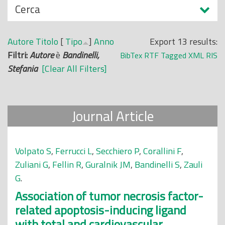
N
Cerca
o
a
p
s
r
Autore
Titolo
[
Tipo
]
Anno
Export 13 results:
c
i
Filtri:
Autore
è
Bandinelli,
BibTex
RTF
Tagged
XML
RIS
o
n
Stefania
[Clear All Filters]
n
c
d
i
i
p
Journal Article
a
l
e
Volpato S
,
Ferrucci L
,
Secchiero P
,
Corallini F
,
Zuliani G
,
Fellin R
,
Guralnik JM
,
Bandinelli S
,
Zauli
G
.
Association of tumor necrosis factor-
related apoptosis-inducing ligand
with total and cardiovascular