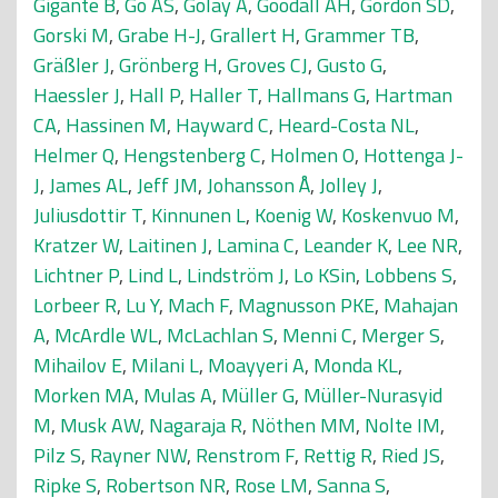
Gigante B
,
Go AS
,
Golay A
,
Goodall AH
,
Gordon SD
,
Gorski M
,
Grabe H-J
,
Grallert H
,
Grammer TB
,
Gräßler J
,
Grönberg H
,
Groves CJ
,
Gusto G
,
Haessler J
,
Hall P
,
Haller T
,
Hallmans G
,
Hartman
CA
,
Hassinen M
,
Hayward C
,
Heard-Costa NL
,
Helmer Q
,
Hengstenberg C
,
Holmen O
,
Hottenga J-
J
,
James AL
,
Jeff JM
,
Johansson Å
,
Jolley J
,
Juliusdottir T
,
Kinnunen L
,
Koenig W
,
Koskenvuo M
,
Kratzer W
,
Laitinen J
,
Lamina C
,
Leander K
,
Lee NR
,
Lichtner P
,
Lind L
,
Lindström J
,
Lo KSin
,
Lobbens S
,
Lorbeer R
,
Lu Y
,
Mach F
,
Magnusson PKE
,
Mahajan
A
,
McArdle WL
,
McLachlan S
,
Menni C
,
Merger S
,
Mihailov E
,
Milani L
,
Moayyeri A
,
Monda KL
,
Morken MA
,
Mulas A
,
Müller G
,
Müller-Nurasyid
M
,
Musk AW
,
Nagaraja R
,
Nöthen MM
,
Nolte IM
,
Pilz S
,
Rayner NW
,
Renstrom F
,
Rettig R
,
Ried JS
,
Ripke S
,
Robertson NR
,
Rose LM
,
Sanna S
,