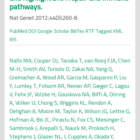
pathways.
Nat Genet 2012;44(3):260-8.
PubMed
DOI
Google Scholar
BibTex
RTF
Tagged
XML
RIS
Nalls MA
,
Couper DJ
,
Tanaka T
,
van Rooij FJA
,
Chen
M-H
,
Smith AV
,
Toniolo D
,
Zakai NA
,
Yang Q
,
Greinacher A
,
Wood AR
,
Garcia M
,
Gasparini P
,
Liu
Y
,
Lumley T
,
Folsom AR
,
Reiner AP
,
Gieger C
,
Lagou
V
,
Felix JF
,
Völzke H
,
Gouskova NA
,
Biffi A
,
Döring
A
,
Völker U
,
Chong S
,
Wiggins KL
,
Rendon A
,
Dehghan A
,
Moore M
,
Taylor K
,
Wilson JG
,
Lettre G
,
Hofman A
,
Bis JC
,
Pirastu N
,
Fox CS
,
Meisinger C
,
Sambrook J
,
Arepalli S
,
Nauck M
,
Prokisch H
,
Stephens J
,
Glazer NL
,
L Cupples A
,
Okada Y
,