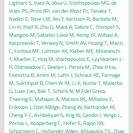
Ligthart S
,
Vaez A
,
Võsa U
,
Stathopoulou MG
,
de
Vries PS
,
Prins BP
,
van der Most PJ
,
Tanaka T
,
Naderi E
,
Rose LM
,
Wu Y
,
Karlsson R
,
Barbalic M
,
Lin H
,
Pool R
,
Zhu G
,
Macé A
,
Sidore C
,
Trompet S
,
Mangino M
,
Sabater-Lleal M
,
Kemp JP
,
Abbasi A
,
Kacprowski T
,
Verweij N
,
Smith AV
,
Huang T
,
Marzi
C
,
Feitosa MF
,
Lohman KK
,
Kleber ME
,
Milaneschi
Y
,
Mueller C
,
Huq M
,
Vlachopoulou E
,
Lyytikäinen L-
P
,
Oldmeadow C
,
Deelen J
,
Perola M
,
Zhao JHua
,
Feenstra B
,
Amini M
,
Lahti J
,
Schraut KE
,
Fornage
M
,
Suktitipat B
,
Chen W-M
,
Li X
,
Nutile T
,
Malerba
G
,
Luan J'an
,
Bak T
,
Schork N
,
M Fdel Greco
,
Thiering E
,
Mahajan A
,
Marioni RE
,
Mihailov E
,
Eriksson J
,
Ozel ABilge
,
Zhang W
,
Nethander M
,
Cheng Y-C
,
Aslibekyan S
,
Ang W
,
Gandin I
,
Yengo L
,
Portas L
,
Kooperberg C
,
Hofer E
,
Rajan KB
,
Schurmann C
,
Hollander Wden
,
Ahluwalia TS
,
Zhao