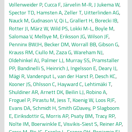
Vollenweider P
,
Cucca F
,
Järvelin M-R
,
J Jukema W
,
Spector TD
,
Hamsten A
,
Zeller T
,
Uitterlinden AG
,
Nauck M
,
Gudnason V
,
Qi L
,
Grallert H
,
Borecki IB
,
Rotter JI
,
März W
,
Wild PS
,
Lokki M-L
,
Boyle M
,
Salomaa V
,
Melbye M
,
Eriksson JG
,
Wilson JF
,
Penninx BWJH
,
Becker DM
,
Worrall BB
,
Gibson G
,
Krauss RM
,
Ciullo M
,
Zaza G
,
Wareham NJ
,
Oldehinkel AJ
,
Palmer LJ
,
Murray SS
,
Pramstaller
PP
,
Bandinelli S
,
Heinrich J
,
Ingelsson E
,
Deary IJ
,
Mägi R
,
Vandenput L
,
van der Harst P
,
Desch KC
,
Kooner JS
,
Ohlsson C
,
Hayward C
,
Lehtimäki T
,
Shuldiner AR
,
Arnett DK
,
Beilin LJ
,
Robino A
,
Froguel P
,
Pirastu M
,
Jess T
,
Koenig W
,
Loos RJF
,
Evans DA
,
Schmidt H
,
Smith GDavey
,
P Slagboom
E
,
Eiriksdottir G
,
Morris AP
,
Psaty BM
,
Tracy RP
,
Nolte IM
,
Boerwinkle E
,
Visvikis-Siest S
,
Reiner AP
,
Gross M
,
Bis JC
,
Franke L
,
Franco OH
,
Benjamin EJ
,