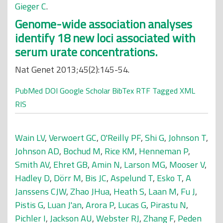
Gieger C
.
Genome-wide association analyses
identify 18 new loci associated with
serum urate concentrations.
Nat Genet 2013;45(2):145-54.
PubMed
DOI
Google Scholar
BibTex
RTF
Tagged
XML
RIS
Wain LV
,
Verwoert GC
,
O'Reilly PF
,
Shi G
,
Johnson T
,
Johnson AD
,
Bochud M
,
Rice KM
,
Henneman P
,
Smith AV
,
Ehret GB
,
Amin N
,
Larson MG
,
Mooser V
,
Hadley D
,
Dörr M
,
Bis JC
,
Aspelund T
,
Esko T
,
A
Janssens CJW
,
Zhao JHua
,
Heath S
,
Laan M
,
Fu J
,
Pistis G
,
Luan J'an
,
Arora P
,
Lucas G
,
Pirastu N
,
Pichler I
,
Jackson AU
,
Webster RJ
,
Zhang F
,
Peden