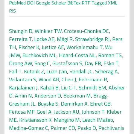
PubMed
DOI
Google Scholar
BibTex
RTF
Tagged
XML
RIS
Shungin D
,
Winkler TW
,
Croteau-Chonka DC
,
Ferreira T
,
Locke AE
,
Mägi R
,
Strawbridge RJ
,
Pers
TH
,
Fischer K
,
Justice AE
,
Workalemahu T
,
Wu
JMW
,
Buchkovich ML
,
Heard-Costa NL
,
Roman TS
,
Drong AW
,
Song C
,
Gustafsson S
,
Day FR
,
Esko T
,
Fall T
,
Kutalik Z
,
Luan J'an
,
Randall JC
,
Scherag A
,
Vedantam S
,
Wood AR
,
Chen J
,
Fehrmann R
,
Karjalainen J
,
Kahali B
,
Liu C-T
,
Schmidt EM
,
Absher
D
,
Amin N
,
Anderson D
,
Beekman M
,
Bragg-
Gresham JL
,
Buyske S
,
Demirkan A
,
Ehret GB
,
Feitosa MF
,
Goel A
,
Jackson AU
,
Johnson T
,
Kleber
ME
,
Kristiansson K
,
Mangino M
,
Leach IMateo
,
Medina-Gomez C
,
Palmer CD
,
Pasko D
,
Pechlivanis