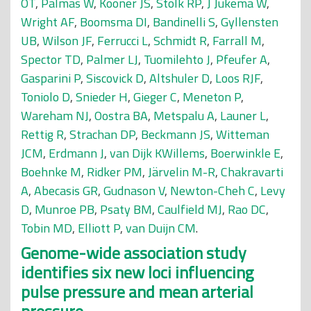
OT
,
Palmas W
,
Kooner JS
,
Stolk RP
,
J Jukema W
,
Wright AF
,
Boomsma DI
,
Bandinelli S
,
Gyllensten
UB
,
Wilson JF
,
Ferrucci L
,
Schmidt R
,
Farrall M
,
Spector TD
,
Palmer LJ
,
Tuomilehto J
,
Pfeufer A
,
Gasparini P
,
Siscovick D
,
Altshuler D
,
Loos RJF
,
Toniolo D
,
Snieder H
,
Gieger C
,
Meneton P
,
Wareham NJ
,
Oostra BA
,
Metspalu A
,
Launer L
,
Rettig R
,
Strachan DP
,
Beckmann JS
,
Witteman
JCM
,
Erdmann J
,
van Dijk KWillems
,
Boerwinkle E
,
Boehnke M
,
Ridker PM
,
Järvelin M-R
,
Chakravarti
A
,
Abecasis GR
,
Gudnason V
,
Newton-Cheh C
,
Levy
D
,
Munroe PB
,
Psaty BM
,
Caulfield MJ
,
Rao DC
,
Tobin MD
,
Elliott P
,
van Duijn CM
.
Genome-wide association study
identifies six new loci influencing
pulse pressure and mean arterial