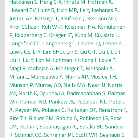
Heikkinen S
,
Heng C-K
,
Hirata M
,
Hofman A
,
Howard BV
,
Hunt S
,
Irvin MR
,
Jia Y
,
Joehanes R
,
Justice AE
,
Katsuya T
,
Kaufman J
,
Kerrison ND
,
Khor CChuen
,
Koh W-P
,
Koistinen HA
,
Komulainen
P
,
Kooperberg C
,
Krieger JE
,
Kubo M
,
Kuusisto J
,
Langefeld CD
,
Langenberg C
,
Launer LJ
,
Lehne B
,
Lewis CE
,
Li Y
,
Lim SHui
,
Lin S
,
Liu C-T
,
Liu J
,
Liu J
,
Liu K
,
Liu Y
,
Loh M
,
Lohman KK
,
Long J
,
Louie T
,
Mägi R
,
Mahajan A
,
Meitinger T
,
Metspalu A
,
Milani L
,
Momozawa Y
,
Morris AP
,
Mosley TH
,
Munson P
,
Murray AD
,
Nalls MA
,
Nasri U
,
Norris
JM
,
North K
,
Ogunniyi A
,
Padmanabhan S
,
Palmas
WR
,
Palmer ND
,
Pankow JS
,
Pedersen NL
,
Peters
A
,
Peyser PA
,
Polasek O
,
Raitakari OT
,
Renstrom F
,
Rice TK
,
Ridker PM
,
Robino A
,
Robinson JG
,
Rose
LM
,
Rudan I
,
Sabanayagam C
,
Salako BL
,
Sandow
K
,
Schmidt CO
,
Schreiner PJ
,
Scott WR
,
Seshadri S
,