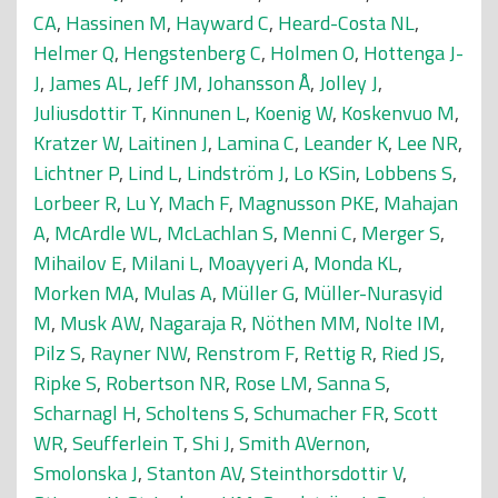
CA
,
Hassinen M
,
Hayward C
,
Heard-Costa NL
,
Helmer Q
,
Hengstenberg C
,
Holmen O
,
Hottenga J-
J
,
James AL
,
Jeff JM
,
Johansson Å
,
Jolley J
,
Juliusdottir T
,
Kinnunen L
,
Koenig W
,
Koskenvuo M
,
Kratzer W
,
Laitinen J
,
Lamina C
,
Leander K
,
Lee NR
,
Lichtner P
,
Lind L
,
Lindström J
,
Lo KSin
,
Lobbens S
,
Lorbeer R
,
Lu Y
,
Mach F
,
Magnusson PKE
,
Mahajan
A
,
McArdle WL
,
McLachlan S
,
Menni C
,
Merger S
,
Mihailov E
,
Milani L
,
Moayyeri A
,
Monda KL
,
Morken MA
,
Mulas A
,
Müller G
,
Müller-Nurasyid
M
,
Musk AW
,
Nagaraja R
,
Nöthen MM
,
Nolte IM
,
Pilz S
,
Rayner NW
,
Renstrom F
,
Rettig R
,
Ried JS
,
Ripke S
,
Robertson NR
,
Rose LM
,
Sanna S
,
Scharnagl H
,
Scholtens S
,
Schumacher FR
,
Scott
WR
,
Seufferlein T
,
Shi J
,
Smith AVernon
,
Smolonska J
,
Stanton AV
,
Steinthorsdottir V
,