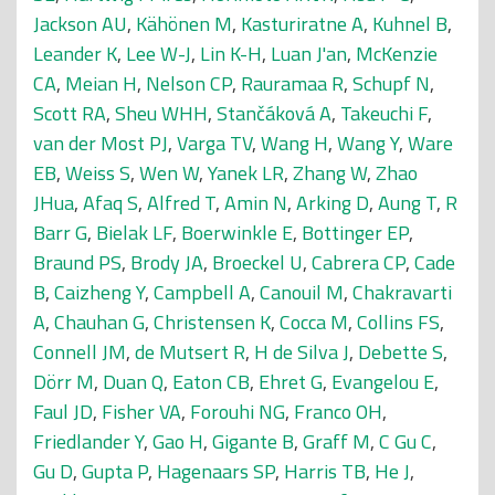
Jackson AU
,
Kähönen M
,
Kasturiratne A
,
Kuhnel B
,
Leander K
,
Lee W-J
,
Lin K-H
,
Luan J'an
,
McKenzie
CA
,
Meian H
,
Nelson CP
,
Rauramaa R
,
Schupf N
,
Scott RA
,
Sheu WHH
,
Stančáková A
,
Takeuchi F
,
van der Most PJ
,
Varga TV
,
Wang H
,
Wang Y
,
Ware
EB
,
Weiss S
,
Wen W
,
Yanek LR
,
Zhang W
,
Zhao
JHua
,
Afaq S
,
Alfred T
,
Amin N
,
Arking D
,
Aung T
,
R
Barr G
,
Bielak LF
,
Boerwinkle E
,
Bottinger EP
,
Braund PS
,
Brody JA
,
Broeckel U
,
Cabrera CP
,
Cade
B
,
Caizheng Y
,
Campbell A
,
Canouil M
,
Chakravarti
A
,
Chauhan G
,
Christensen K
,
Cocca M
,
Collins FS
,
Connell JM
,
de Mutsert R
,
H de Silva J
,
Debette S
,
Dörr M
,
Duan Q
,
Eaton CB
,
Ehret G
,
Evangelou E
,
Faul JD
,
Fisher VA
,
Forouhi NG
,
Franco OH
,
Friedlander Y
,
Gao H
,
Gigante B
,
Graff M
,
C Gu C
,
Gu D
,
Gupta P
,
Hagenaars SP
,
Harris TB
,
He J
,