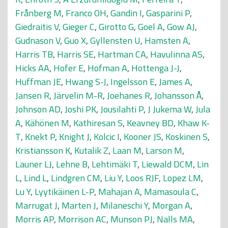
Frånberg M
,
Franco OH
,
Gandin I
,
Gasparini P
,
Giedraitis V
,
Gieger C
,
Girotto G
,
Goel A
,
Gow AJ
,
Gudnason V
,
Guo X
,
Gyllensten U
,
Hamsten A
,
Harris TB
,
Harris SE
,
Hartman CA
,
Havulinna AS
,
Hicks AA
,
Hofer E
,
Hofman A
,
Hottenga J-J
,
Huffman JE
,
Hwang S-J
,
Ingelsson E
,
James A
,
Jansen R
,
Järvelin M-R
,
Joehanes R
,
Johansson Å
,
Johnson AD
,
Joshi PK
,
Jousilahti P
,
J Jukema W
,
Jula
A
,
Kähönen M
,
Kathiresan S
,
Keavney BD
,
Khaw K-
T
,
Knekt P
,
Knight J
,
Kolcic I
,
Kooner JS
,
Koskinen S
,
Kristiansson K
,
Kutalik Z
,
Laan M
,
Larson M
,
Launer LJ
,
Lehne B
,
Lehtimäki T
,
Liewald DCM
,
Lin
L
,
Lind L
,
Lindgren CM
,
Liu Y
,
Loos RJF
,
Lopez LM
,
Lu Y
,
Lyytikäinen L-P
,
Mahajan A
,
Mamasoula C
,
Marrugat J
,
Marten J
,
Milaneschi Y
,
Morgan A
,
Morris AP
,
Morrison AC
,
Munson PJ
,
Nalls MA
,