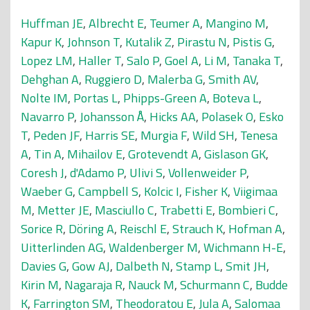
Huffman JE
,
Albrecht E
,
Teumer A
,
Mangino M
,
Kapur K
,
Johnson T
,
Kutalik Z
,
Pirastu N
,
Pistis G
,
Lopez LM
,
Haller T
,
Salo P
,
Goel A
,
Li M
,
Tanaka T
,
Dehghan A
,
Ruggiero D
,
Malerba G
,
Smith AV
,
Nolte IM
,
Portas L
,
Phipps-Green A
,
Boteva L
,
Navarro P
,
Johansson Å
,
Hicks AA
,
Polasek O
,
Esko
T
,
Peden JF
,
Harris SE
,
Murgia F
,
Wild SH
,
Tenesa
A
,
Tin A
,
Mihailov E
,
Grotevendt A
,
Gislason GK
,
Coresh J
,
d'Adamo P
,
Ulivi S
,
Vollenweider P
,
Waeber G
,
Campbell S
,
Kolcic I
,
Fisher K
,
Viigimaa
M
,
Metter JE
,
Masciullo C
,
Trabetti E
,
Bombieri C
,
Sorice R
,
Döring A
,
Reischl E
,
Strauch K
,
Hofman A
,
Uitterlinden AG
,
Waldenberger M
,
Wichmann H-E
,
Davies G
,
Gow AJ
,
Dalbeth N
,
Stamp L
,
Smit JH
,
Kirin M
,
Nagaraja R
,
Nauck M
,
Schurmann C
,
Budde
K
,
Farrington SM
,
Theodoratou E
,
Jula A
,
Salomaa