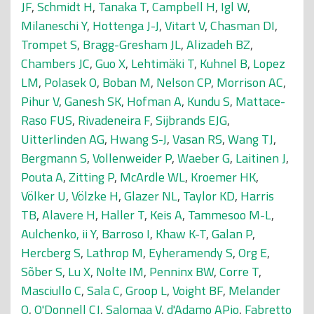
JF
,
Schmidt H
,
Tanaka T
,
Campbell H
,
Igl W
,
Milaneschi Y
,
Hottenga J-J
,
Vitart V
,
Chasman DI
,
Trompet S
,
Bragg-Gresham JL
,
Alizadeh BZ
,
Chambers JC
,
Guo X
,
Lehtimäki T
,
Kuhnel B
,
Lopez
LM
,
Polasek O
,
Boban M
,
Nelson CP
,
Morrison AC
,
Pihur V
,
Ganesh SK
,
Hofman A
,
Kundu S
,
Mattace-
Raso FUS
,
Rivadeneira F
,
Sijbrands EJG
,
Uitterlinden AG
,
Hwang S-J
,
Vasan RS
,
Wang TJ
,
Bergmann S
,
Vollenweider P
,
Waeber G
,
Laitinen J
,
Pouta A
,
Zitting P
,
McArdle WL
,
Kroemer HK
,
Völker U
,
Völzke H
,
Glazer NL
,
Taylor KD
,
Harris
TB
,
Alavere H
,
Haller T
,
Keis A
,
Tammesoo M-L
,
Aulchenko, ii Y
,
Barroso I
,
Khaw K-T
,
Galan P
,
Hercberg S
,
Lathrop M
,
Eyheramendy S
,
Org E
,
Sõber S
,
Lu X
,
Nolte IM
,
Penninx BW
,
Corre T
,
Masciullo C
,
Sala C
,
Groop L
,
Voight BF
,
Melander
O
,
O'Donnell CJ
,
Salomaa V
,
d'Adamo APio
,
Fabretto