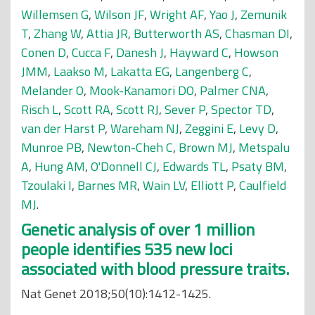
Willemsen G
,
Wilson JF
,
Wright AF
,
Yao J
,
Zemunik
T
,
Zhang W
,
Attia JR
,
Butterworth AS
,
Chasman DI
,
Conen D
,
Cucca F
,
Danesh J
,
Hayward C
,
Howson
JMM
,
Laakso M
,
Lakatta EG
,
Langenberg C
,
Melander O
,
Mook-Kanamori DO
,
Palmer CNA
,
Risch L
,
Scott RA
,
Scott RJ
,
Sever P
,
Spector TD
,
van der Harst P
,
Wareham NJ
,
Zeggini E
,
Levy D
,
Munroe PB
,
Newton-Cheh C
,
Brown MJ
,
Metspalu
A
,
Hung AM
,
O'Donnell CJ
,
Edwards TL
,
Psaty BM
,
Tzoulaki I
,
Barnes MR
,
Wain LV
,
Elliott P
,
Caulfield
MJ
.
Genetic analysis of over 1 million
people identifies 535 new loci
associated with blood pressure traits.
Nat Genet 2018;50(10):1412-1425.