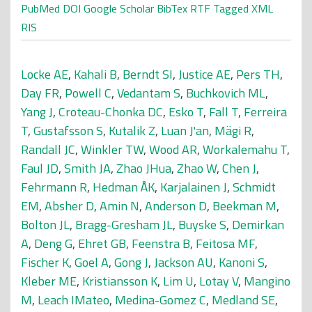
PubMed
DOI
Google Scholar
BibTex
RTF
Tagged
XML
RIS
Locke AE
,
Kahali B
,
Berndt SI
,
Justice AE
,
Pers TH
,
Day FR
,
Powell C
,
Vedantam S
,
Buchkovich ML
,
Yang J
,
Croteau-Chonka DC
,
Esko T
,
Fall T
,
Ferreira
T
,
Gustafsson S
,
Kutalik Z
,
Luan J'an
,
Mägi R
,
Randall JC
,
Winkler TW
,
Wood AR
,
Workalemahu T
,
Faul JD
,
Smith JA
,
Zhao JHua
,
Zhao W
,
Chen J
,
Fehrmann R
,
Hedman ÅK
,
Karjalainen J
,
Schmidt
EM
,
Absher D
,
Amin N
,
Anderson D
,
Beekman M
,
Bolton JL
,
Bragg-Gresham JL
,
Buyske S
,
Demirkan
A
,
Deng G
,
Ehret GB
,
Feenstra B
,
Feitosa MF
,
Fischer K
,
Goel A
,
Gong J
,
Jackson AU
,
Kanoni S
,
Kleber ME
,
Kristiansson K
,
Lim U
,
Lotay V
,
Mangino
M
,
Leach IMateo
,
Medina-Gomez C
,
Medland SE
,