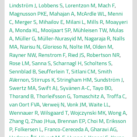
Lindström J
,
Lobbens S
,
Lorentzon M
,
Mach F
,
Magnusson PKE
,
Mahajan A
,
McArdle WL
,
Menni
C
,
Merger S
,
Mihailov E
,
Milani L
,
Mills R
,
Moayyeri
A
,
Monda KL
,
Mooijaart SP
,
Mühleisen TW
,
Mulas
A
,
Müller G
,
Müller-Nurasyid M
,
Nagaraja R
,
Nalls
MA
,
Narisu N
,
Glorioso N
,
Nolte IM
,
Olden M
,
Rayner NW
,
Renstrom F
,
Ried JS
,
Robertson NR
,
Rose LM
,
Sanna S
,
Scharnagl H
,
Scholtens S
,
Sennblad B
,
Seufferlein T
,
Sitlani CM
,
Smith
AVernon
,
Stirrups K
,
Stringham HM
,
Sundström J
,
Swertz MA
,
Swift AJ
,
Syvänen A-C
,
Tayo BO
,
Thorand B
,
Thorleifsson G
,
Tomaschitz A
,
Troffa C
,
van Oort FVA
,
Verweij N
,
Vonk JM
,
Waite LL
,
Wennauer R
,
Wilsgaard T
,
Wojczynski MK
,
Wong A
,
Zhang Q
,
Zhao JHua
,
Brennan EP
,
Choi M
,
Eriksson
P
,
Folkersen L
,
Franco-Cereceda A
,
Gharavi AG
,