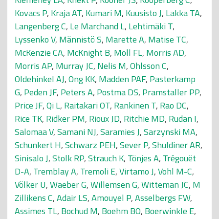
Kovacs P
,
Kraja AT
,
Kumari M
,
Kuusisto J
,
Lakka TA
,
Langenberg C
,
Le Marchand L
,
Lehtimäki T
,
Lyssenko V
,
Männistö S
,
Marette A
,
Matise TC
,
McKenzie CA
,
McKnight B
,
Moll FL
,
Morris AD
,
Morris AP
,
Murray JC
,
Nelis M
,
Ohlsson C
,
Oldehinkel AJ
,
Ong KK
,
Madden PAF
,
Pasterkamp
G
,
Peden JF
,
Peters A
,
Postma DS
,
Pramstaller PP
,
Price JF
,
Qi L
,
Raitakari OT
,
Rankinen T
,
Rao DC
,
Rice TK
,
Ridker PM
,
Rioux JD
,
Ritchie MD
,
Rudan I
,
Salomaa V
,
Samani NJ
,
Saramies J
,
Sarzynski MA
,
Schunkert H
,
Schwarz PEH
,
Sever P
,
Shuldiner AR
,
Sinisalo J
,
Stolk RP
,
Strauch K
,
Tönjes A
,
Trégouët
D-A
,
Tremblay A
,
Tremoli E
,
Virtamo J
,
Vohl M-C
,
Völker U
,
Waeber G
,
Willemsen G
,
Witteman JC
,
M
Zillikens C
,
Adair LS
,
Amouyel P
,
Asselbergs FW
,
Assimes TL
,
Bochud M
,
Boehm BO
,
Boerwinkle E
,