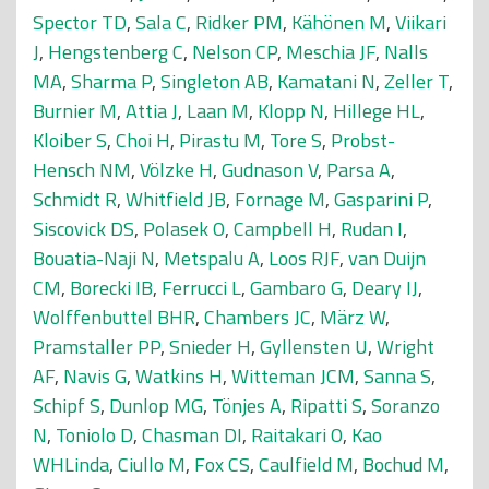
Spector TD
,
Sala C
,
Ridker PM
,
Kähönen M
,
Viikari
J
,
Hengstenberg C
,
Nelson CP
,
Meschia JF
,
Nalls
MA
,
Sharma P
,
Singleton AB
,
Kamatani N
,
Zeller T
,
Burnier M
,
Attia J
,
Laan M
,
Klopp N
,
Hillege HL
,
Kloiber S
,
Choi H
,
Pirastu M
,
Tore S
,
Probst-
Hensch NM
,
Völzke H
,
Gudnason V
,
Parsa A
,
Schmidt R
,
Whitfield JB
,
Fornage M
,
Gasparini P
,
Siscovick DS
,
Polasek O
,
Campbell H
,
Rudan I
,
Bouatia-Naji N
,
Metspalu A
,
Loos RJF
,
van Duijn
CM
,
Borecki IB
,
Ferrucci L
,
Gambaro G
,
Deary IJ
,
Wolffenbuttel BHR
,
Chambers JC
,
März W
,
Pramstaller PP
,
Snieder H
,
Gyllensten U
,
Wright
AF
,
Navis G
,
Watkins H
,
Witteman JCM
,
Sanna S
,
Schipf S
,
Dunlop MG
,
Tönjes A
,
Ripatti S
,
Soranzo
N
,
Toniolo D
,
Chasman DI
,
Raitakari O
,
Kao
WHLinda
,
Ciullo M
,
Fox CS
,
Caulfield M
,
Bochud M
,