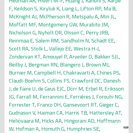
Hedman ÅK
,
Hivert M-F
,
Huang J
,
Kanoni S
,
Karpe
F
,
Keildson S
,
Kiryluk K
,
Liang L
,
Lifton RP
,
Ma B
,
McKnight AJ
,
McPherson R
,
Metspalu A
,
Min JL
,
Moffatt MF
,
Montgomery GW
,
Murabito JM
,
Nicholson G
,
Nyholt DR
,
Olsson C
,
Perry JRB
,
Reinmaa E
,
Salem RM
,
Sandholm N
,
Schadt EE
,
Scott RA
,
Stolk L
,
Vallejo EE
,
Westra H-J
,
Zondervan KT
,
Amouyel P
,
Arveiler D
,
Bakker SJL
,
Beilby J
,
Bergman RN
,
Blangero J
,
Brown MJ
,
Burnier M
,
Campbell H
,
Chakravarti A
,
Chines PS
,
Claudi-Boehm S
,
Collins FS
,
Crawford DC
,
Danesh
J
,
de Faire U
,
de Geus EJC
,
Dörr M
,
Erbel R
,
Eriksson
JG
,
Farrall M
,
Ferrannini E
,
Ferrières J
,
Forouhi NG
,
Forrester T
,
Franco OH
,
Gansevoort RT
,
Gieger C
,
Gudnason V
,
Haiman CA
,
Harris TB
,
Hattersley AT
,
Heliövaara M
,
Hicks AA
,
Hingorani AD
,
Hoffmann
W
,
Hofman A
,
Homuth G
,
Humphries SE
,