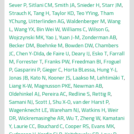
Sever P
,
Sitlani CM
,
Smith JA
,
Snieder H
,
Starr JM
,
Strauch K
,
Tang H
,
Taylor KD
,
Teo YYing
,
Tham
YChung
,
Uitterlinden AG
,
Waldenberger M
,
Wang
L
,
Wang YX
,
Bin Wei W
,
Williams C
,
Wilson G
,
Wojczynski MK
,
Yao J
,
Yuan J-M
,
Zonderman AB
,
Becker DM
,
Boehnke M
,
Bowden DW
,
Chambers
JC
,
Chen Y-DIda
,
de Faire U
,
Deary IJ
,
Esko T
,
Farrall
M
,
Forrester T
,
Franks PW
,
Freedman BI
,
Froguel
P
,
Gasparini P
,
Gieger C
,
Horta BLessa
,
Hung Y-J
,
Jonas JB
,
Kato N
,
Kooner JS
,
Laakso M
,
Lehtimäki T
,
Liang K-W
,
Magnusson PKE
,
Newman AB
,
Oldehinkel AJ
,
Pereira AC
,
Redline S
,
Rettig R
,
Samani NJ
,
Scott J
,
Shu X-O
,
van der Harst P
,
Wagenknecht LE
,
Wareham NJ
,
Watkins H
,
Weir
DR
,
Wickremasinghe AR
,
Wu T
,
Zheng W
,
Kamatani
Y
,
Laurie CC
,
Bouchard C
,
Cooper RS
,
Evans MK
,