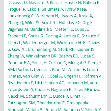
Devuyst O
,
Navarro P
,
Kolcic I
,
Hastie N
,
Balkau B
,
Froguel P
,
Esko T
,
Salumets A
,
Khaw KTee
,
Langenberg C
,
Wareham NJ
,
Isaacs A
,
Kraja A
,
Zhang Q
,
Wild PS
,
Scott RJ
,
Holliday EG
,
Org E
,
Viigimaa M
,
Bandinelli S
,
Metter JE
,
Lupo A
,
Trabetti E
,
Sorice R
,
Döring A
,
Lattka E
,
Strauch K
,
Theis F
,
Waldenberger M
,
Wichmann H-E
,
Davies
G
,
Gow AJ
,
Bruinenberg M
,
Stolk RP
,
Kooner JS
,
Zhang W
,
Winkelmann BR
,
Boehm BO
,
Lucae S
,
Penninx BW
,
Smit JH
,
Curhan G
,
Mudgal P
,
Plenge
RM
,
Portas L
,
Persico I
,
Kirin M
,
Wilson JF
,
Leach
IMateo
,
van Gilst WH
,
Goel A
,
Ongen H
,
Hofman A
,
Rivadeneira F
,
Uitterlinden AG
,
Imboden M
,
von
Eckardstein A
,
Cucca F
,
Nagaraja R
,
Piras MGrazia
,
Nauck M
,
Schurmann C
,
Budde K
,
Ernst F
,
Farrington SM
,
Theodoratou E
,
Prokopenko I
,
Stumvoll M
,
Jula A
,
Perola M
,
Salomaa V
,
Shin S-Y
,