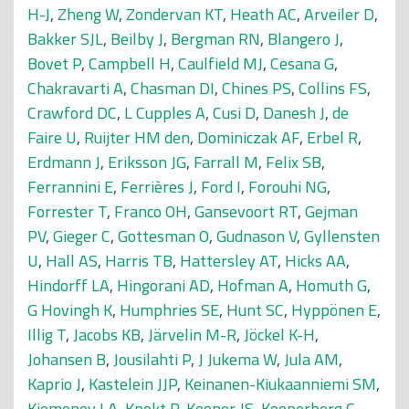
H-J
,
Zheng W
,
Zondervan KT
,
Heath AC
,
Arveiler D
,
Bakker SJL
,
Beilby J
,
Bergman RN
,
Blangero J
,
Bovet P
,
Campbell H
,
Caulfield MJ
,
Cesana G
,
Chakravarti A
,
Chasman DI
,
Chines PS
,
Collins FS
,
Crawford DC
,
L Cupples A
,
Cusi D
,
Danesh J
,
de
Faire U
,
Ruijter HM den
,
Dominiczak AF
,
Erbel R
,
Erdmann J
,
Eriksson JG
,
Farrall M
,
Felix SB
,
Ferrannini E
,
Ferrières J
,
Ford I
,
Forouhi NG
,
Forrester T
,
Franco OH
,
Gansevoort RT
,
Gejman
PV
,
Gieger C
,
Gottesman O
,
Gudnason V
,
Gyllensten
U
,
Hall AS
,
Harris TB
,
Hattersley AT
,
Hicks AA
,
Hindorff LA
,
Hingorani AD
,
Hofman A
,
Homuth G
,
G Hovingh K
,
Humphries SE
,
Hunt SC
,
Hyppönen E
,
Illig T
,
Jacobs KB
,
Järvelin M-R
,
Jöckel K-H
,
Johansen B
,
Jousilahti P
,
J Jukema W
,
Jula AM
,
Kaprio J
,
Kastelein JJP
,
Keinanen-Kiukaanniemi SM
,
Kiemeney LA
,
Knekt P
,
Kooner JS
,
Kooperberg C
,