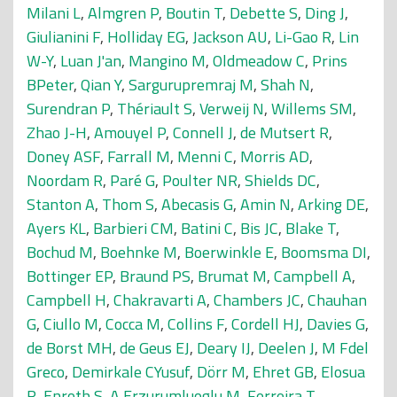
Milani L
,
Almgren P
,
Boutin T
,
Debette S
,
Ding J
,
Giulianini F
,
Holliday EG
,
Jackson AU
,
Li-Gao R
,
Lin
W-Y
,
Luan J'an
,
Mangino M
,
Oldmeadow C
,
Prins
BPeter
,
Qian Y
,
Sargurupremraj M
,
Shah N
,
Surendran P
,
Thériault S
,
Verweij N
,
Willems SM
,
Zhao J-H
,
Amouyel P
,
Connell J
,
de Mutsert R
,
Doney ASF
,
Farrall M
,
Menni C
,
Morris AD
,
Noordam R
,
Paré G
,
Poulter NR
,
Shields DC
,
Stanton A
,
Thom S
,
Abecasis G
,
Amin N
,
Arking DE
,
Ayers KL
,
Barbieri CM
,
Batini C
,
Bis JC
,
Blake T
,
Bochud M
,
Boehnke M
,
Boerwinkle E
,
Boomsma DI
,
Bottinger EP
,
Braund PS
,
Brumat M
,
Campbell A
,
Campbell H
,
Chakravarti A
,
Chambers JC
,
Chauhan
G
,
Ciullo M
,
Cocca M
,
Collins F
,
Cordell HJ
,
Davies G
,
de Borst MH
,
de Geus EJ
,
Deary IJ
,
Deelen J
,
M Fdel
Greco
,
Demirkale CYusuf
,
Dörr M
,
Ehret GB
,
Elosua
R
,
Enroth S
,
A Erzurumluoglu M
,
Ferreira T
,