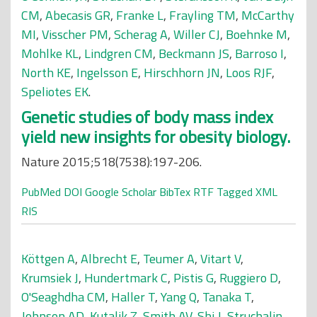
CM
,
Abecasis GR
,
Franke L
,
Frayling TM
,
McCarthy
MI
,
Visscher PM
,
Scherag A
,
Willer CJ
,
Boehnke M
,
Mohlke KL
,
Lindgren CM
,
Beckmann JS
,
Barroso I
,
North KE
,
Ingelsson E
,
Hirschhorn JN
,
Loos RJF
,
Speliotes EK
.
Genetic studies of body mass index
yield new insights for obesity biology.
Nature 2015;518(7538):197-206.
PubMed
DOI
Google Scholar
BibTex
RTF
Tagged
XML
RIS
Köttgen A
,
Albrecht E
,
Teumer A
,
Vitart V
,
Krumsiek J
,
Hundertmark C
,
Pistis G
,
Ruggiero D
,
O'Seaghdha CM
,
Haller T
,
Yang Q
,
Tanaka T
,
Johnson AD
,
Kutalik Z
,
Smith AV
,
Shi J
,
Struchalin