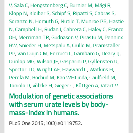
V
,
Sala C
,
Hengstenberg C
,
Burnier M
,
Mägi R
,
Klopp N
,
Kloiber S
,
Schipf S
,
Ripatti S
,
Cabras S
,
Soranzo N
,
Homuth G
,
Nutile T
,
Munroe PB
,
Hastie
N
,
Campbell H
,
Rudan I
,
Cabrera C
,
Haley C
,
Franco
OH
,
Merriman TR
,
Gudnason V
,
Pirastu M
,
Penninx
BW
,
Snieder H
,
Metspalu A
,
Ciullo M
,
Pramstaller
PP
,
van Duijn CM
,
Ferrucci L
,
Gambaro G
,
Deary IJ
,
Dunlop MG
,
Wilson JF
,
Gasparini P
,
Gyllensten U
,
Spector TD
,
Wright AF
,
Hayward C
,
Watkins H
,
Perola M
,
Bochud M
,
Kao WHLinda
,
Caulfield M
,
Toniolo D
,
Völzke H
,
Gieger C
,
Köttgen A
,
Vitart V
.
Modulation of genetic associations
with serum urate levels by body-
mass-index in humans.
PLoS One 2015;10(3):e0119752.