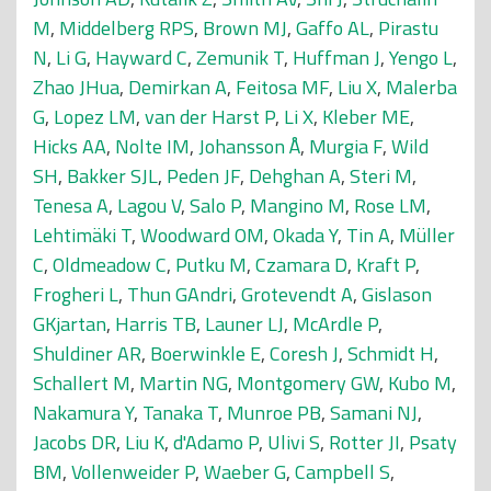
M
,
Middelberg RPS
,
Brown MJ
,
Gaffo AL
,
Pirastu
N
,
Li G
,
Hayward C
,
Zemunik T
,
Huffman J
,
Yengo L
,
Zhao JHua
,
Demirkan A
,
Feitosa MF
,
Liu X
,
Malerba
G
,
Lopez LM
,
van der Harst P
,
Li X
,
Kleber ME
,
Hicks AA
,
Nolte IM
,
Johansson Å
,
Murgia F
,
Wild
SH
,
Bakker SJL
,
Peden JF
,
Dehghan A
,
Steri M
,
Tenesa A
,
Lagou V
,
Salo P
,
Mangino M
,
Rose LM
,
Lehtimäki T
,
Woodward OM
,
Okada Y
,
Tin A
,
Müller
C
,
Oldmeadow C
,
Putku M
,
Czamara D
,
Kraft P
,
Frogheri L
,
Thun GAndri
,
Grotevendt A
,
Gislason
GKjartan
,
Harris TB
,
Launer LJ
,
McArdle P
,
Shuldiner AR
,
Boerwinkle E
,
Coresh J
,
Schmidt H
,
Schallert M
,
Martin NG
,
Montgomery GW
,
Kubo M
,
Nakamura Y
,
Tanaka T
,
Munroe PB
,
Samani NJ
,
Jacobs DR
,
Liu K
,
d'Adamo P
,
Ulivi S
,
Rotter JI
,
Psaty
BM
,
Vollenweider P
,
Waeber G
,
Campbell S
,