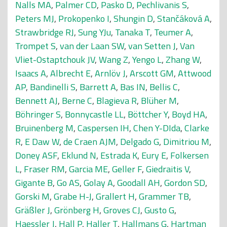
Nalls MA
,
Palmer CD
,
Pasko D
,
Pechlivanis S
,
Peters MJ
,
Prokopenko I
,
Shungin D
,
Stančáková A
,
Strawbridge RJ
,
Sung YJu
,
Tanaka T
,
Teumer A
,
Trompet S
,
van der Laan SW
,
van Setten J
,
Van
Vliet-Ostaptchouk JV
,
Wang Z
,
Yengo L
,
Zhang W
,
Isaacs A
,
Albrecht E
,
Arnlöv J
,
Arscott GM
,
Attwood
AP
,
Bandinelli S
,
Barrett A
,
Bas IN
,
Bellis C
,
Bennett AJ
,
Berne C
,
Blagieva R
,
Blüher M
,
Böhringer S
,
Bonnycastle LL
,
Böttcher Y
,
Boyd HA
,
Bruinenberg M
,
Caspersen IH
,
Chen Y-DIda
,
Clarke
R
,
E Daw W
,
de Craen AJM
,
Delgado G
,
Dimitriou M
,
Doney ASF
,
Eklund N
,
Estrada K
,
Eury E
,
Folkersen
L
,
Fraser RM
,
Garcia ME
,
Geller F
,
Giedraitis V
,
Gigante B
,
Go AS
,
Golay A
,
Goodall AH
,
Gordon SD
,
Gorski M
,
Grabe H-J
,
Grallert H
,
Grammer TB
,
Gräßler J
,
Grönberg H
,
Groves CJ
,
Gusto G
,
Haessler J
,
Hall P
,
Haller T
,
Hallmans G
,
Hartman