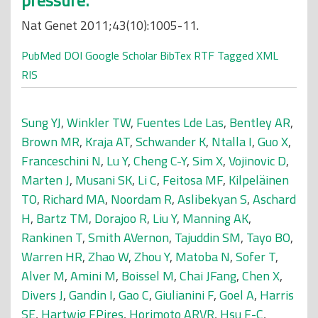
pressure.
Nat Genet 2011;43(10):1005-11.
PubMed
DOI
Google Scholar
BibTex
RTF
Tagged
XML
RIS
Sung YJ
,
Winkler TW
,
Fuentes Lde Las
,
Bentley AR
,
Brown MR
,
Kraja AT
,
Schwander K
,
Ntalla I
,
Guo X
,
Franceschini N
,
Lu Y
,
Cheng C-Y
,
Sim X
,
Vojinovic D
,
Marten J
,
Musani SK
,
Li C
,
Feitosa MF
,
Kilpeläinen
TO
,
Richard MA
,
Noordam R
,
Aslibekyan S
,
Aschard
H
,
Bartz TM
,
Dorajoo R
,
Liu Y
,
Manning AK
,
Rankinen T
,
Smith AVernon
,
Tajuddin SM
,
Tayo BO
,
Warren HR
,
Zhao W
,
Zhou Y
,
Matoba N
,
Sofer T
,
Alver M
,
Amini M
,
Boissel M
,
Chai JFang
,
Chen X
,
Divers J
,
Gandin I
,
Gao C
,
Giulianini F
,
Goel A
,
Harris
SE
,
Hartwig FPires
,
Horimoto ARVR
,
Hsu F-C
,