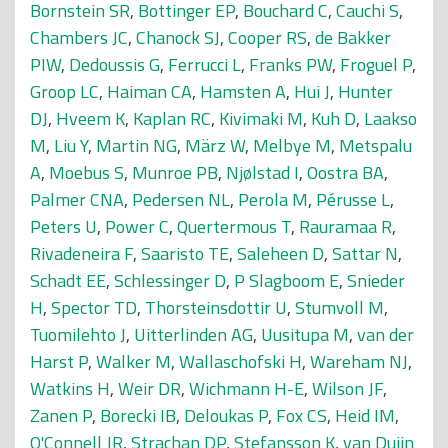
Bornstein SR
,
Bottinger EP
,
Bouchard C
,
Cauchi S
,
Chambers JC
,
Chanock SJ
,
Cooper RS
,
de Bakker
PIW
,
Dedoussis G
,
Ferrucci L
,
Franks PW
,
Froguel P
,
Groop LC
,
Haiman CA
,
Hamsten A
,
Hui J
,
Hunter
DJ
,
Hveem K
,
Kaplan RC
,
Kivimaki M
,
Kuh D
,
Laakso
M
,
Liu Y
,
Martin NG
,
März W
,
Melbye M
,
Metspalu
A
,
Moebus S
,
Munroe PB
,
Njølstad I
,
Oostra BA
,
Palmer CNA
,
Pedersen NL
,
Perola M
,
Pérusse L
,
Peters U
,
Power C
,
Quertermous T
,
Rauramaa R
,
Rivadeneira F
,
Saaristo TE
,
Saleheen D
,
Sattar N
,
Schadt EE
,
Schlessinger D
,
P Slagboom E
,
Snieder
H
,
Spector TD
,
Thorsteinsdottir U
,
Stumvoll M
,
Tuomilehto J
,
Uitterlinden AG
,
Uusitupa M
,
van der
Harst P
,
Walker M
,
Wallaschofski H
,
Wareham NJ
,
Watkins H
,
Weir DR
,
Wichmann H-E
,
Wilson JF
,
Zanen P
,
Borecki IB
,
Deloukas P
,
Fox CS
,
Heid IM
,
O'Connell JR
,
Strachan DP
,
Stefansson K
,
van Duijn