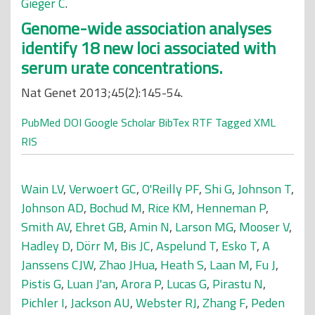
Gieger C
.
Genome-wide association analyses
identify 18 new loci associated with
serum urate concentrations.
Nat Genet 2013;45(2):145-54.
PubMed
DOI
Google Scholar
BibTex
RTF
Tagged
XML
RIS
Wain LV
,
Verwoert GC
,
O'Reilly PF
,
Shi G
,
Johnson T
,
Johnson AD
,
Bochud M
,
Rice KM
,
Henneman P
,
Smith AV
,
Ehret GB
,
Amin N
,
Larson MG
,
Mooser V
,
Hadley D
,
Dörr M
,
Bis JC
,
Aspelund T
,
Esko T
,
A
Janssens CJW
,
Zhao JHua
,
Heath S
,
Laan M
,
Fu J
,
Pistis G
,
Luan J'an
,
Arora P
,
Lucas G
,
Pirastu N
,
Pichler I
,
Jackson AU
,
Webster RJ
,
Zhang F
,
Peden