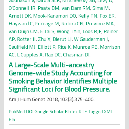
Gudnason V
,
Kardia SLR
,
Kritchevsky SB
,
Levy D
,
O'Connell JR
,
Psaty BM
,
van Dam RM
,
Sims M
,
Arnett DK
,
Mook-Kanamori DO
,
Kelly TN
,
Fox ER
,
Hayward C
,
Fornage M
,
Rotimi CN
,
Province MA
,
van Duijn CM
,
E Tai S
,
Wong TYin
,
Loos RJF
,
Reiner
AP
,
Rotter JI
,
Zhu X
,
Bierut LJ
,
W Gauderman J
,
Caulfield MJ
,
Elliott P
,
Rice K
,
Munroe PB
,
Morrison
AC
,
L Cupples A
,
Rao DC
,
Chasman DI
.
A Large-Scale Multi-ancestry
Genome-wide Study Accounting for
Smoking Behavior Identifies Multiple
Significant Loci for Blood Pressure.
Am J Hum Genet 2018;102(3):375-400.
PubMed
DOI
Google Scholar
BibTex
RTF
Tagged
XML
RIS