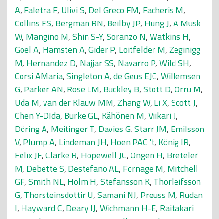
A
,
Faletra F
,
Ulivi S
,
Del Greco FM
,
Facheris M
,
Collins FS
,
Bergman RN
,
Beilby JP
,
Hung J
,
A Musk
W
,
Mangino M
,
Shin S-Y
,
Soranzo N
,
Watkins H
,
Goel A
,
Hamsten A
,
Gider P
,
Loitfelder M
,
Zeginigg
M
,
Hernandez D
,
Najjar SS
,
Navarro P
,
Wild SH
,
Corsi AMaria
,
Singleton A
,
de Geus EJC
,
Willemsen
G
,
Parker AN
,
Rose LM
,
Buckley B
,
Stott D
,
Orru M
,
Uda M
,
van der Klauw MM
,
Zhang W
,
Li X
,
Scott J
,
Chen Y-DIda
,
Burke GL
,
Kähönen M
,
Viikari J
,
Döring A
,
Meitinger T
,
Davies G
,
Starr JM
,
Emilsson
V
,
Plump A
,
Lindeman JH
,
Hoen PAC 't
,
König IR
,
Felix JF
,
Clarke R
,
Hopewell JC
,
Ongen H
,
Breteler
M
,
Debette S
,
Destefano AL
,
Fornage M
,
Mitchell
GF
,
Smith NL
,
Holm H
,
Stefansson K
,
Thorleifsson
G
,
Thorsteinsdottir U
,
Samani NJ
,
Preuss M
,
Rudan
I
,
Hayward C
,
Deary IJ
,
Wichmann H-E
,
Raitakari