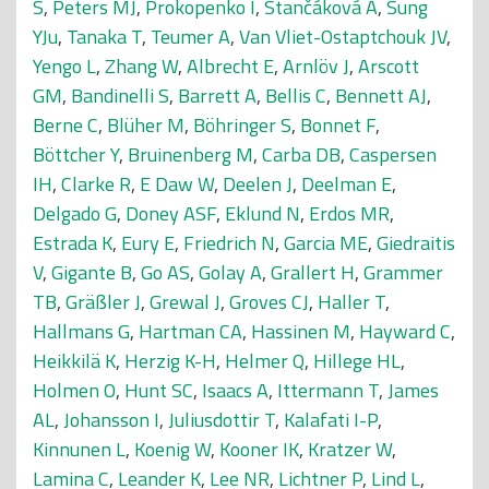
S
,
Peters MJ
,
Prokopenko I
,
Stančáková A
,
Sung
YJu
,
Tanaka T
,
Teumer A
,
Van Vliet-Ostaptchouk JV
,
Yengo L
,
Zhang W
,
Albrecht E
,
Arnlöv J
,
Arscott
GM
,
Bandinelli S
,
Barrett A
,
Bellis C
,
Bennett AJ
,
Berne C
,
Blüher M
,
Böhringer S
,
Bonnet F
,
Böttcher Y
,
Bruinenberg M
,
Carba DB
,
Caspersen
IH
,
Clarke R
,
E Daw W
,
Deelen J
,
Deelman E
,
Delgado G
,
Doney ASF
,
Eklund N
,
Erdos MR
,
Estrada K
,
Eury E
,
Friedrich N
,
Garcia ME
,
Giedraitis
V
,
Gigante B
,
Go AS
,
Golay A
,
Grallert H
,
Grammer
TB
,
Gräßler J
,
Grewal J
,
Groves CJ
,
Haller T
,
Hallmans G
,
Hartman CA
,
Hassinen M
,
Hayward C
,
Heikkilä K
,
Herzig K-H
,
Helmer Q
,
Hillege HL
,
Holmen O
,
Hunt SC
,
Isaacs A
,
Ittermann T
,
James
AL
,
Johansson I
,
Juliusdottir T
,
Kalafati I-P
,
Kinnunen L
,
Koenig W
,
Kooner IK
,
Kratzer W
,
Lamina C
,
Leander K
,
Lee NR
,
Lichtner P
,
Lind L
,