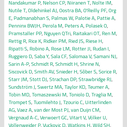
Nandakumar P
,
Nelson CP
,
Niiranen T
,
Nolte IM
,
Nutile T
,
Oldehinkel AJ
,
Oostra BA
,
O'Reilly PF
,
Org
E
,
Padmanabhan S
,
Palmas W
,
Palotie A
,
Pattie A
,
Penninx BWJH
,
Perola M
,
Peters A
,
Polasek O
,
Pramstaller PP
,
Nguyen QTri
,
Raitakari OT
,
Ren M
,
Rettig R
,
Rice K
,
Ridker PM
,
Ried JS
,
Riese H
,
Ripatti S
,
Robino A
,
Rose LM
,
Rotter JI
,
Rudan I
,
Ruggiero D
,
Saba Y
,
Sala CF
,
Salomaa V
,
Samani NJ
,
Sarin A-P
,
Schmidt R
,
Schmidt H
,
Shrine N
,
Siscovick D
,
Smith AV
,
Snieder H
,
Sõber S
,
Sorice R
,
Starr JM
,
Stott DJ
,
Strachan DP
,
Strawbridge RJ
,
Sundström J
,
Swertz MA
,
Taylor KD
,
Teumer A
,
Tobin MD
,
Tomaszewski M
,
Toniolo D
,
Traglia M
,
Trompet S
,
Tuomilehto J
,
Tzourio C
,
Uitterlinden
AG
,
Vaez A
,
van der Most PJ
,
van Duijn CM
,
Vergnaud A-C
,
Verwoert GC
,
Vitart V
,
Völker U
,
Vollenweider P
,
Vuckovic D
,
Watkins H
,
Wild SH
,