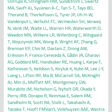
Stirrups K
,
Stringham HM
,
Sundström J
,
Swertz
MA
,
Swift AJ
,
Syvänen A-C
,
Tan S-T
,
Tayo BO
,
Thorand B
,
Thorleifsson G
,
Tyrer JP
,
Uh H-W
,
Vandenput L
,
Verhulst FC
,
Vermeulen SH
,
Verweij
N
,
Vonk JM
,
Waite LL
,
Warren HR
,
Waterworth D
,
Weedon MN
,
Wilkens LR
,
Willenborg C
,
Wilsgaard
T
,
Wojczynski MK
,
Wong A
,
Wright AF
,
Zhang Q
,
Brennan EP
,
Choi M
,
Dastani Z
,
Drong AW
,
Eriksson P
,
Franco-Cereceda A
,
Gådin JR
,
Gharavi
AG
,
Goddard ME
,
Handsaker RE
,
Huang J
,
Karpe F
,
Kathiresan S
,
Keildson S
,
Kiryluk K
,
Kubo M
,
Lee J-Y
,
Liang L
,
Lifton RP
,
Ma B
,
McCarroll SA
,
McKnight
AJ
,
Min JL
,
Moffatt MF
,
Montgomery GW
,
Murabito JM
,
Nicholson G
,
Nyholt DR
,
Okada Y
,
Perry JRB
,
Dorajoo R
,
Reinmaa E
,
Salem RM
,
Sandholm N
,
Scott RA
,
Stolk L
,
Takahashi A
,
Tanaka T
,
Hooft FMVan't
,
Vinkhuyzen AAE
,
Westra