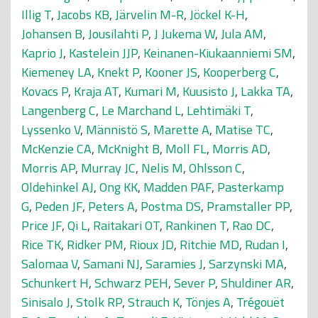
Illig T
,
Jacobs KB
,
Järvelin M-R
,
Jöckel K-H
,
Johansen B
,
Jousilahti P
,
J Jukema W
,
Jula AM
,
Kaprio J
,
Kastelein JJP
,
Keinanen-Kiukaanniemi SM
,
Kiemeney LA
,
Knekt P
,
Kooner JS
,
Kooperberg C
,
Kovacs P
,
Kraja AT
,
Kumari M
,
Kuusisto J
,
Lakka TA
,
Langenberg C
,
Le Marchand L
,
Lehtimäki T
,
Lyssenko V
,
Männistö S
,
Marette A
,
Matise TC
,
McKenzie CA
,
McKnight B
,
Moll FL
,
Morris AD
,
Morris AP
,
Murray JC
,
Nelis M
,
Ohlsson C
,
Oldehinkel AJ
,
Ong KK
,
Madden PAF
,
Pasterkamp
G
,
Peden JF
,
Peters A
,
Postma DS
,
Pramstaller PP
,
Price JF
,
Qi L
,
Raitakari OT
,
Rankinen T
,
Rao DC
,
Rice TK
,
Ridker PM
,
Rioux JD
,
Ritchie MD
,
Rudan I
,
Salomaa V
,
Samani NJ
,
Saramies J
,
Sarzynski MA
,
Schunkert H
,
Schwarz PEH
,
Sever P
,
Shuldiner AR
,
Sinisalo J
,
Stolk RP
,
Strauch K
,
Tönjes A
,
Trégouët