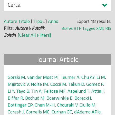
N
Cerca
o
a
p
s
r
Autore
Titolo
[
Tipo
]
Anno
Export 18 results:
c
i
Filtri:
Autore
è
Kutalik,
BibTex
RTF
Tagged
XML
RIS
o
n
Zoltán
[Clear All Filters]
n
c
d
i
i
p
Journal Article
a
l
e
Gorski M
,
van der Most PJ
,
Teumer A
,
Chu AY
,
Li M
,
Mijatovic V
,
Nolte IM
,
Cocca M
,
Taliun D
,
Gomez F
,
Li Y
,
Tayo B
,
Tin A
,
Feitosa MF
,
Aspelund T
,
Attia J
,
Biffar R
,
Bochud M
,
Boerwinkle E
,
Borecki I
,
Bottinger EP
,
Chen M-H
,
Chouraki V
,
Ciullo M
,
Coresh J
,
Cornelis MC
,
Curhan GC
,
d'Adamo APio
,