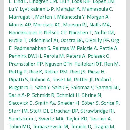
L
,
Lind L
,
Lindgren CM
,
Liu Y
,
Loos RJF
,
Lopez LM
,
Lu Y
,
Lyytikäinen L-P
,
Mahajan A
,
Mamasoula C
,
Marrugat J
,
Marten J
,
Milaneschi Y
,
Morgan A
,
Morris AP
,
Morrison AC
,
Munson PJ
,
Nalls MA
,
Nandakumar P
,
Nelson CP
,
Niiranen T
,
Nolte IM
,
Nutile T
,
Oldehinkel AJ
,
Oostra BA
,
O'Reilly PF
,
Org
E
,
Padmanabhan S
,
Palmas W
,
Palotie A
,
Pattie A
,
Penninx BWJH
,
Perola M
,
Peters A
,
Polasek O
,
Pramstaller PP
,
Nguyen QTri
,
Raitakari OT
,
Ren M
,
Rettig R
,
Rice K
,
Ridker PM
,
Ried JS
,
Riese H
,
Ripatti S
,
Robino A
,
Rose LM
,
Rotter JI
,
Rudan I
,
Ruggiero D
,
Saba Y
,
Sala CF
,
Salomaa V
,
Samani NJ
,
Sarin A-P
,
Schmidt R
,
Schmidt H
,
Shrine N
,
Siscovick D
,
Smith AV
,
Snieder H
,
Sõber S
,
Sorice R
,
Starr JM
,
Stott DJ
,
Strachan DP
,
Strawbridge RJ
,
Sundström J
,
Swertz MA
,
Taylor KD
,
Teumer A
,
Tobin MD
,
Tomaszewski M
,
Toniolo D
,
Traglia M
,