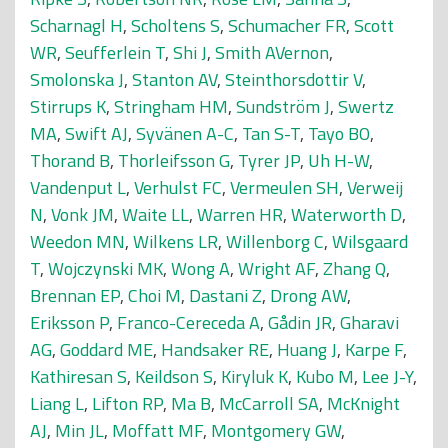
Scharnagl H
,
Scholtens S
,
Schumacher FR
,
Scott
WR
,
Seufferlein T
,
Shi J
,
Smith AVernon
,
Smolonska J
,
Stanton AV
,
Steinthorsdottir V
,
Stirrups K
,
Stringham HM
,
Sundström J
,
Swertz
MA
,
Swift AJ
,
Syvänen A-C
,
Tan S-T
,
Tayo BO
,
Thorand B
,
Thorleifsson G
,
Tyrer JP
,
Uh H-W
,
Vandenput L
,
Verhulst FC
,
Vermeulen SH
,
Verweij
N
,
Vonk JM
,
Waite LL
,
Warren HR
,
Waterworth D
,
Weedon MN
,
Wilkens LR
,
Willenborg C
,
Wilsgaard
T
,
Wojczynski MK
,
Wong A
,
Wright AF
,
Zhang Q
,
Brennan EP
,
Choi M
,
Dastani Z
,
Drong AW
,
Eriksson P
,
Franco-Cereceda A
,
Gådin JR
,
Gharavi
AG
,
Goddard ME
,
Handsaker RE
,
Huang J
,
Karpe F
,
Kathiresan S
,
Keildson S
,
Kiryluk K
,
Kubo M
,
Lee J-Y
,
Liang L
,
Lifton RP
,
Ma B
,
McCarroll SA
,
McKnight
AJ
,
Min JL
,
Moffatt MF
,
Montgomery GW
,