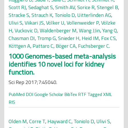
Scott RJ
,
Sedaghat S
,
Smith AV
,
Sorice R
,
Stengel B
,
Stracke S
,
Strauch K
,
Toniolo D
,
Uitterlinden AG
,
Ulivi S
,
Viikari JS
,
Völker U
,
Vollenweider P
,
Völzke
H
,
Vuckovic D
,
Waldenberger M
,
Wang JJin
,
Yang Q
,
Chasman DI
,
Tromp G
,
Snieder H
,
Heid IM
,
Fox CS
,
Köttgen A
,
Pattaro C
,
Böger CA
,
Fuchsberger C
.
1000 Genomes-based meta-analysis
identifies 10 novel loci for kidney
function.
Sci Rep 2017;7:45040.
PubMed
DOI
Google Scholar
BibTex
RTF
Tagged
XML
RIS
Olden M
,
Corre T
,
Hayward C
,
Toniolo D
,
Ulivi S
,