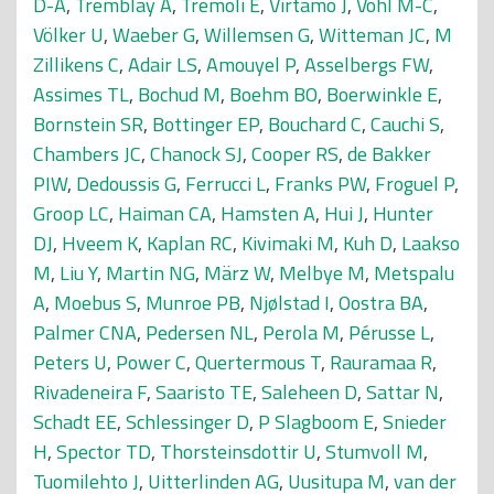
D-A
,
Tremblay A
,
Tremoli E
,
Virtamo J
,
Vohl M-C
,
Völker U
,
Waeber G
,
Willemsen G
,
Witteman JC
,
M
Zillikens C
,
Adair LS
,
Amouyel P
,
Asselbergs FW
,
Assimes TL
,
Bochud M
,
Boehm BO
,
Boerwinkle E
,
Bornstein SR
,
Bottinger EP
,
Bouchard C
,
Cauchi S
,
Chambers JC
,
Chanock SJ
,
Cooper RS
,
de Bakker
PIW
,
Dedoussis G
,
Ferrucci L
,
Franks PW
,
Froguel P
,
Groop LC
,
Haiman CA
,
Hamsten A
,
Hui J
,
Hunter
DJ
,
Hveem K
,
Kaplan RC
,
Kivimaki M
,
Kuh D
,
Laakso
M
,
Liu Y
,
Martin NG
,
März W
,
Melbye M
,
Metspalu
A
,
Moebus S
,
Munroe PB
,
Njølstad I
,
Oostra BA
,
Palmer CNA
,
Pedersen NL
,
Perola M
,
Pérusse L
,
Peters U
,
Power C
,
Quertermous T
,
Rauramaa R
,
Rivadeneira F
,
Saaristo TE
,
Saleheen D
,
Sattar N
,
Schadt EE
,
Schlessinger D
,
P Slagboom E
,
Snieder
H
,
Spector TD
,
Thorsteinsdottir U
,
Stumvoll M
,
Tuomilehto J
,
Uitterlinden AG
,
Uusitupa M
,
van der