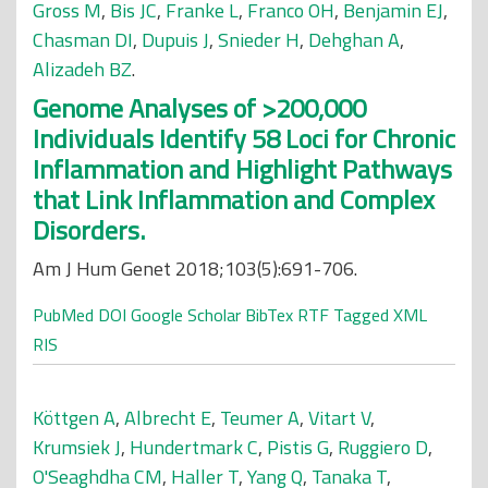
Gross M
,
Bis JC
,
Franke L
,
Franco OH
,
Benjamin EJ
,
Chasman DI
,
Dupuis J
,
Snieder H
,
Dehghan A
,
Alizadeh BZ
.
Genome Analyses of >200,000
Individuals Identify 58 Loci for Chronic
Inflammation and Highlight Pathways
that Link Inflammation and Complex
Disorders.
Am J Hum Genet 2018;103(5):691-706.
PubMed
DOI
Google Scholar
BibTex
RTF
Tagged
XML
RIS
Köttgen A
,
Albrecht E
,
Teumer A
,
Vitart V
,
Krumsiek J
,
Hundertmark C
,
Pistis G
,
Ruggiero D
,
O'Seaghdha CM
,
Haller T
,
Yang Q
,
Tanaka T
,