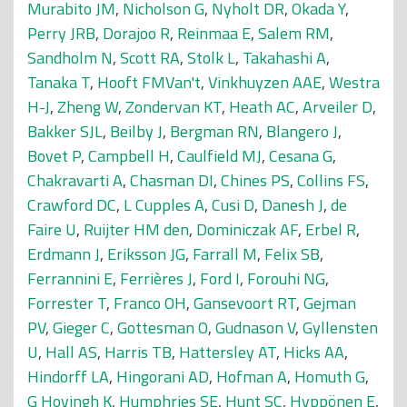
Murabito JM
,
Nicholson G
,
Nyholt DR
,
Okada Y
,
Perry JRB
,
Dorajoo R
,
Reinmaa E
,
Salem RM
,
Sandholm N
,
Scott RA
,
Stolk L
,
Takahashi A
,
Tanaka T
,
Hooft FMVan't
,
Vinkhuyzen AAE
,
Westra
H-J
,
Zheng W
,
Zondervan KT
,
Heath AC
,
Arveiler D
,
Bakker SJL
,
Beilby J
,
Bergman RN
,
Blangero J
,
Bovet P
,
Campbell H
,
Caulfield MJ
,
Cesana G
,
Chakravarti A
,
Chasman DI
,
Chines PS
,
Collins FS
,
Crawford DC
,
L Cupples A
,
Cusi D
,
Danesh J
,
de
Faire U
,
Ruijter HM den
,
Dominiczak AF
,
Erbel R
,
Erdmann J
,
Eriksson JG
,
Farrall M
,
Felix SB
,
Ferrannini E
,
Ferrières J
,
Ford I
,
Forouhi NG
,
Forrester T
,
Franco OH
,
Gansevoort RT
,
Gejman
PV
,
Gieger C
,
Gottesman O
,
Gudnason V
,
Gyllensten
U
,
Hall AS
,
Harris TB
,
Hattersley AT
,
Hicks AA
,
Hindorff LA
,
Hingorani AD
,
Hofman A
,
Homuth G
,
G Hovingh K
,
Humphries SE
,
Hunt SC
,
Hyppönen E
,