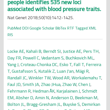
people identifies 535 new loci
associated with blood pressure traits.
Nat Genet 2018;50(10):1412-1425.
PubMed
DOI
Google Scholar
BibTex
RTF
Tagged
XML
RIS
Locke AE
,
Kahali B
,
Berndt SI
,
Justice AE
,
Pers TH
,
Day FR
,
Powell C
,
Vedantam S
,
Buchkovich ML
,
Yang J
,
Croteau-Chonka DC
,
Esko T
,
Fall T
,
Ferreira
T
,
Gustafsson S
,
Kutalik Z
,
Luan J'an
,
Mägi R
,
Randall JC
,
Winkler TW
,
Wood AR
,
Workalemahu T
,
Faul JD
,
Smith JA
,
Zhao JHua
,
Zhao W
,
Chen J
,
Fehrmann R
,
Hedman ÅK
,
Karjalainen J
,
Schmidt
EM
,
Absher D
,
Amin N
,
Anderson D
,
Beekman M
,
Bolton JL
,
Bragg-Gresham JL
,
Buyske S
,
Demirkan