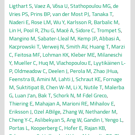
Ligthart S
,
Vaez A
,
Võsa U
,
Stathopoulou MG
,
de
Vries PS
,
Prins BP
,
van der Most PJ
,
Tanaka T
,
Naderi E
,
Rose LM
,
Wu Y
,
Karlsson R
,
Barbalic M
,
Lin H
,
Pool R
,
Zhu G
,
Macé A
,
Sidore C
,
Trompet S
,
Mangino M
,
Sabater-Lleal M
,
Kemp JP
,
Abbasi A
,
Kacprowski T
,
Verweij N
,
Smith AV
,
Huang T
,
Marzi
C
,
Feitosa MF
,
Lohman KK
,
Kleber ME
,
Milaneschi
Y
,
Mueller C
,
Huq M
,
Vlachopoulou E
,
Lyytikäinen L-
P
,
Oldmeadow C
,
Deelen J
,
Perola M
,
Zhao JHua
,
Feenstra B
,
Amini M
,
Lahti J
,
Schraut KE
,
Fornage
M
,
Suktitipat B
,
Chen W-M
,
Li X
,
Nutile T
,
Malerba
G
,
Luan J'an
,
Bak T
,
Schork N
,
M Fdel Greco
,
Thiering E
,
Mahajan A
,
Marioni RE
,
Mihailov E
,
Eriksson J
,
Ozel ABilge
,
Zhang W
,
Nethander M
,
Cheng Y-C
,
Aslibekyan S
,
Ang W
,
Gandin I
,
Yengo L
,
Portas L
,
Kooperberg C
,
Hofer E
,
Rajan KB
,