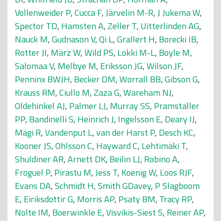
Vollenweider P
,
Cucca F
,
Järvelin M-R
,
J Jukema W
,
Spector TD
,
Hamsten A
,
Zeller T
,
Uitterlinden AG
,
Nauck M
,
Gudnason V
,
Qi L
,
Grallert H
,
Borecki IB
,
Rotter JI
,
März W
,
Wild PS
,
Lokki M-L
,
Boyle M
,
Salomaa V
,
Melbye M
,
Eriksson JG
,
Wilson JF
,
Penninx BWJH
,
Becker DM
,
Worrall BB
,
Gibson G
,
Krauss RM
,
Ciullo M
,
Zaza G
,
Wareham NJ
,
Oldehinkel AJ
,
Palmer LJ
,
Murray SS
,
Pramstaller
PP
,
Bandinelli S
,
Heinrich J
,
Ingelsson E
,
Deary IJ
,
Mägi R
,
Vandenput L
,
van der Harst P
,
Desch KC
,
Kooner JS
,
Ohlsson C
,
Hayward C
,
Lehtimäki T
,
Shuldiner AR
,
Arnett DK
,
Beilin LJ
,
Robino A
,
Froguel P
,
Pirastu M
,
Jess T
,
Koenig W
,
Loos RJF
,
Evans DA
,
Schmidt H
,
Smith GDavey
,
P Slagboom
E
,
Eiriksdottir G
,
Morris AP
,
Psaty BM
,
Tracy RP
,
Nolte IM
,
Boerwinkle E
,
Visvikis-Siest S
,
Reiner AP
,