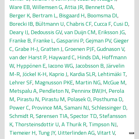
Ware EB
,
Willemsen G
,
Attia JR
,
Bennett DA
,
Berger K
,
Bertram L
,
Bisgaard H
,
Boomsma DI
,
Borecki IB
,
Bültmann U
,
Chabris CF
,
Cucca F
,
Cusi D
,
Deary IJ
,
Dedoussis GV
,
van Duijn CM
,
Eriksson JG
,
Franke B
,
Franke L
,
Gasparini P
,
Gejman PV
,
Gieger
C
,
Grabe H-J
,
Gratten J
,
Groenen PJF
,
Gudnason V
,
van der Harst P
,
Hayward C
,
Hinds DA
,
Hoffmann
W
,
Hyppönen E
,
Iacono WG
,
Jacobsson B
,
Järvelin
M-R
,
Jöckel K-H
,
Kaprio J
,
Kardia SLR
,
Lehtimäki T
,
Lehrer SF
,
Magnusson PKE
,
Martin NG
,
McGue M
,
Metspalu A
,
Pendleton N
,
Penninx BWJH
,
Perola
M
,
Pirastu N
,
Pirastu M
,
Polasek O
,
Posthuma D
,
Power C
,
Province MA
,
Samani NJ
,
Schlessinger D
,
Schmidt R
,
Sørensen TIA
,
Spector TD
,
Stefansson
K
,
Thorsteinsdottir U
,
A Thurik R
,
Timpson NJ
,
Tiemeier H
,
Tung JY
,
Uitterlinden AG
,
Vitart V
,