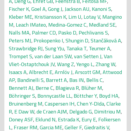
A
,
Deng G
,
Ehret GB
,
Feenstra B
,
Feitosa MF
,
Fischer K
,
Goel A
,
Gong J
,
Jackson AU
,
Kanoni S
,
Kleber ME
,
Kristiansson K
,
Lim U
,
Lotay V
,
Mangino
M
,
Leach IMateo
,
Medina-Gomez C
,
Medland SE
,
Nalls MA
,
Palmer CD
,
Pasko D
,
Pechlivanis S
,
Peters MJ
,
Prokopenko I
,
Shungin D
,
Stančáková A
,
Strawbridge RJ
,
Sung YJu
,
Tanaka T
,
Teumer A
,
Trompet S
,
van der Laan SW
,
van Setten J
,
Van
Vliet-Ostaptchouk JV
,
Wang Z
,
Yengo L
,
Zhang W
,
Isaacs A
,
Albrecht E
,
Arnlöv J
,
Arscott GM
,
Attwood
AP
,
Bandinelli S
,
Barrett A
,
Bas IN
,
Bellis C
,
Bennett AJ
,
Berne C
,
Blagieva R
,
Blüher M
,
Böhringer S
,
Bonnycastle LL
,
Böttcher Y
,
Boyd HA
,
Bruinenberg M
,
Caspersen IH
,
Chen Y-DIda
,
Clarke
R
,
E Daw W
,
de Craen AJM
,
Delgado G
,
Dimitriou M
,
Doney ASF
,
Eklund N
,
Estrada K
,
Eury E
,
Folkersen
L
,
Fraser RM
,
Garcia ME
,
Geller F
,
Giedraitis V
,