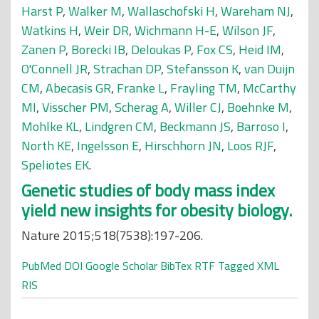
Harst P
,
Walker M
,
Wallaschofski H
,
Wareham NJ
,
Watkins H
,
Weir DR
,
Wichmann H-E
,
Wilson JF
,
Zanen P
,
Borecki IB
,
Deloukas P
,
Fox CS
,
Heid IM
,
O'Connell JR
,
Strachan DP
,
Stefansson K
,
van Duijn
CM
,
Abecasis GR
,
Franke L
,
Frayling TM
,
McCarthy
MI
,
Visscher PM
,
Scherag A
,
Willer CJ
,
Boehnke M
,
Mohlke KL
,
Lindgren CM
,
Beckmann JS
,
Barroso I
,
North KE
,
Ingelsson E
,
Hirschhorn JN
,
Loos RJF
,
Speliotes EK
.
Genetic studies of body mass index
yield new insights for obesity biology.
Nature 2015;518(7538):197-206.
PubMed
DOI
Google Scholar
BibTex
RTF
Tagged
XML
RIS