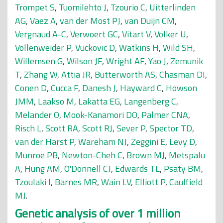
Trompet S
,
Tuomilehto J
,
Tzourio C
,
Uitterlinden
AG
,
Vaez A
,
van der Most PJ
,
van Duijn CM
,
Vergnaud A-C
,
Verwoert GC
,
Vitart V
,
Völker U
,
Vollenweider P
,
Vuckovic D
,
Watkins H
,
Wild SH
,
Willemsen G
,
Wilson JF
,
Wright AF
,
Yao J
,
Zemunik
T
,
Zhang W
,
Attia JR
,
Butterworth AS
,
Chasman DI
,
Conen D
,
Cucca F
,
Danesh J
,
Hayward C
,
Howson
JMM
,
Laakso M
,
Lakatta EG
,
Langenberg C
,
Melander O
,
Mook-Kanamori DO
,
Palmer CNA
,
Risch L
,
Scott RA
,
Scott RJ
,
Sever P
,
Spector TD
,
van der Harst P
,
Wareham NJ
,
Zeggini E
,
Levy D
,
Munroe PB
,
Newton-Cheh C
,
Brown MJ
,
Metspalu
A
,
Hung AM
,
O'Donnell CJ
,
Edwards TL
,
Psaty BM
,
Tzoulaki I
,
Barnes MR
,
Wain LV
,
Elliott P
,
Caulfield
MJ
.
Genetic analysis of over 1 million