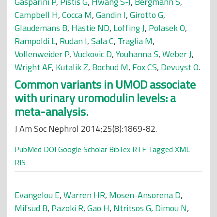
Gasparini P
,
Pistis G
,
Hwang S-J
,
Bergmann S
,
Campbell H
,
Cocca M
,
Gandin I
,
Girotto G
,
Glaudemans B
,
Hastie ND
,
Loffing J
,
Polasek O
,
Rampoldi L
,
Rudan I
,
Sala C
,
Traglia M
,
Vollenweider P
,
Vuckovic D
,
Youhanna S
,
Weber J
,
Wright AF
,
Kutalik Z
,
Bochud M
,
Fox CS
,
Devuyst O
.
Common variants in UMOD associate
with urinary uromodulin levels: a
meta-analysis.
J Am Soc Nephrol 2014;25(8):1869-82.
PubMed
DOI
Google Scholar
BibTex
RTF
Tagged
XML
RIS
Evangelou E
,
Warren HR
,
Mosen-Ansorena D
,
Mifsud B
,
Pazoki R
,
Gao H
,
Ntritsos G
,
Dimou N
,