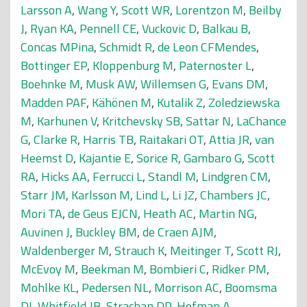
Larsson A
,
Wang Y
,
Scott WR
,
Lorentzon M
,
Beilby
J
,
Ryan KA
,
Pennell CE
,
Vuckovic D
,
Balkau B
,
Concas MPina
,
Schmidt R
,
de Leon CFMendes
,
Bottinger EP
,
Kloppenburg M
,
Paternoster L
,
Boehnke M
,
Musk AW
,
Willemsen G
,
Evans DM
,
Madden PAF
,
Kähönen M
,
Kutalik Z
,
Zoledziewska
M
,
Karhunen V
,
Kritchevsky SB
,
Sattar N
,
LaChance
G
,
Clarke R
,
Harris TB
,
Raitakari OT
,
Attia JR
,
van
Heemst D
,
Kajantie E
,
Sorice R
,
Gambaro G
,
Scott
RA
,
Hicks AA
,
Ferrucci L
,
Standl M
,
Lindgren CM
,
Starr JM
,
Karlsson M
,
Lind L
,
Li JZ
,
Chambers JC
,
Mori TA
,
de Geus EJCN
,
Heath AC
,
Martin NG
,
Auvinen J
,
Buckley BM
,
de Craen AJM
,
Waldenberger M
,
Strauch K
,
Meitinger T
,
Scott RJ
,
McEvoy M
,
Beekman M
,
Bombieri C
,
Ridker PM
,
Mohlke KL
,
Pedersen NL
,
Morrison AC
,
Boomsma
DI
,
Whitfield JB
,
Strachan DP
,
Hofman A
,