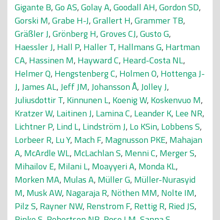
Gigante B
,
Go AS
,
Golay A
,
Goodall AH
,
Gordon SD
,
Gorski M
,
Grabe H-J
,
Grallert H
,
Grammer TB
,
Gräßler J
,
Grönberg H
,
Groves CJ
,
Gusto G
,
Haessler J
,
Hall P
,
Haller T
,
Hallmans G
,
Hartman
CA
,
Hassinen M
,
Hayward C
,
Heard-Costa NL
,
Helmer Q
,
Hengstenberg C
,
Holmen O
,
Hottenga J-
J
,
James AL
,
Jeff JM
,
Johansson Å
,
Jolley J
,
Juliusdottir T
,
Kinnunen L
,
Koenig W
,
Koskenvuo M
,
Kratzer W
,
Laitinen J
,
Lamina C
,
Leander K
,
Lee NR
,
Lichtner P
,
Lind L
,
Lindström J
,
Lo KSin
,
Lobbens S
,
Lorbeer R
,
Lu Y
,
Mach F
,
Magnusson PKE
,
Mahajan
A
,
McArdle WL
,
McLachlan S
,
Menni C
,
Merger S
,
Mihailov E
,
Milani L
,
Moayyeri A
,
Monda KL
,
Morken MA
,
Mulas A
,
Müller G
,
Müller-Nurasyid
M
,
Musk AW
,
Nagaraja R
,
Nöthen MM
,
Nolte IM
,
Pilz S
,
Rayner NW
,
Renstrom F
,
Rettig R
,
Ried JS
,
Ripke S
,
Robertson NR
,
Rose LM
,
Sanna S
,