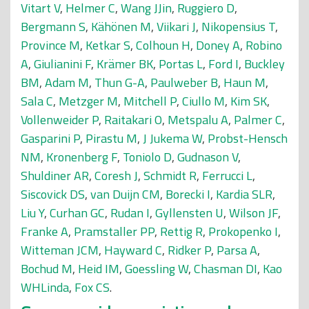
Vitart V
,
Helmer C
,
Wang JJin
,
Ruggiero D
,
Bergmann S
,
Kähönen M
,
Viikari J
,
Nikopensius T
,
Province M
,
Ketkar S
,
Colhoun H
,
Doney A
,
Robino
A
,
Giulianini F
,
Krämer BK
,
Portas L
,
Ford I
,
Buckley
BM
,
Adam M
,
Thun G-A
,
Paulweber B
,
Haun M
,
Sala C
,
Metzger M
,
Mitchell P
,
Ciullo M
,
Kim SK
,
Vollenweider P
,
Raitakari O
,
Metspalu A
,
Palmer C
,
Gasparini P
,
Pirastu M
,
J Jukema W
,
Probst-Hensch
NM
,
Kronenberg F
,
Toniolo D
,
Gudnason V
,
Shuldiner AR
,
Coresh J
,
Schmidt R
,
Ferrucci L
,
Siscovick DS
,
van Duijn CM
,
Borecki I
,
Kardia SLR
,
Liu Y
,
Curhan GC
,
Rudan I
,
Gyllensten U
,
Wilson JF
,
Franke A
,
Pramstaller PP
,
Rettig R
,
Prokopenko I
,
Witteman JCM
,
Hayward C
,
Ridker P
,
Parsa A
,
Bochud M
,
Heid IM
,
Goessling W
,
Chasman DI
,
Kao
WHLinda
,
Fox CS
.