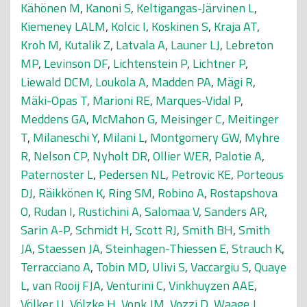
Kähönen M
,
Kanoni S
,
Keltigangas-Järvinen L
,
Kiemeney LALM
,
Kolcic I
,
Koskinen S
,
Kraja AT
,
Kroh M
,
Kutalik Z
,
Latvala A
,
Launer LJ
,
Lebreton
MP
,
Levinson DF
,
Lichtenstein P
,
Lichtner P
,
Liewald DCM
,
Loukola A
,
Madden PA
,
Mägi R
,
Mäki-Opas T
,
Marioni RE
,
Marques-Vidal P
,
Meddens GA
,
McMahon G
,
Meisinger C
,
Meitinger
T
,
Milaneschi Y
,
Milani L
,
Montgomery GW
,
Myhre
R
,
Nelson CP
,
Nyholt DR
,
Ollier WER
,
Palotie A
,
Paternoster L
,
Pedersen NL
,
Petrovic KE
,
Porteous
DJ
,
Räikkönen K
,
Ring SM
,
Robino A
,
Rostapshova
O
,
Rudan I
,
Rustichini A
,
Salomaa V
,
Sanders AR
,
Sarin A-P
,
Schmidt H
,
Scott RJ
,
Smith BH
,
Smith
JA
,
Staessen JA
,
Steinhagen-Thiessen E
,
Strauch K
,
Terracciano A
,
Tobin MD
,
Ulivi S
,
Vaccargiu S
,
Quaye
L
,
van Rooij FJA
,
Venturini C
,
Vinkhuyzen AAE
,
Völker U
,
Völzke H
,
Vonk JM
,
Vozzi D
,
Waage J
,