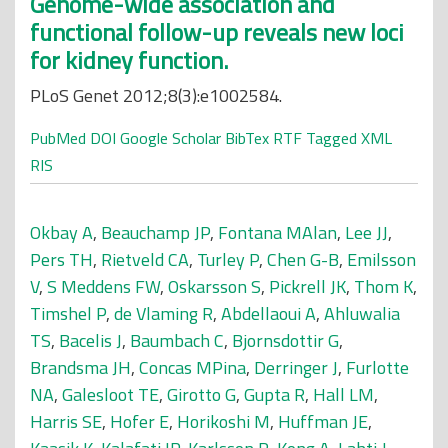
Genome-wide association and
functional follow-up reveals new loci
for kidney function.
PLoS Genet 2012;8(3):e1002584.
PubMed
DOI
Google Scholar
BibTex
RTF
Tagged
XML
RIS
Okbay A
,
Beauchamp JP
,
Fontana MAlan
,
Lee JJ
,
Pers TH
,
Rietveld CA
,
Turley P
,
Chen G-B
,
Emilsson
V
,
S Meddens FW
,
Oskarsson S
,
Pickrell JK
,
Thom K
,
Timshel P
,
de Vlaming R
,
Abdellaoui A
,
Ahluwalia
TS
,
Bacelis J
,
Baumbach C
,
Bjornsdottir G
,
Brandsma JH
,
Concas MPina
,
Derringer J
,
Furlotte
NA
,
Galesloot TE
,
Girotto G
,
Gupta R
,
Hall LM
,
Harris SE
,
Hofer E
,
Horikoshi M
,
Huffman JE
,