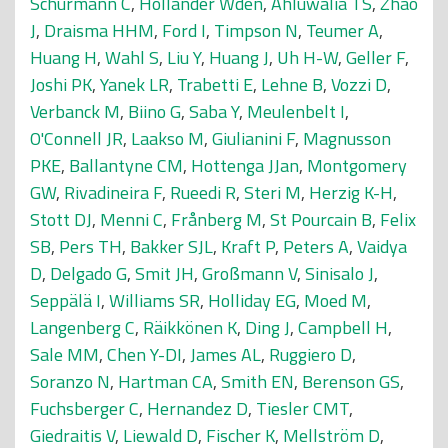
Schurmann C
,
Hollander Wden
,
Ahluwalia TS
,
Zhao
J
,
Draisma HHM
,
Ford I
,
Timpson N
,
Teumer A
,
Huang H
,
Wahl S
,
Liu Y
,
Huang J
,
Uh H-W
,
Geller F
,
Joshi PK
,
Yanek LR
,
Trabetti E
,
Lehne B
,
Vozzi D
,
Verbanck M
,
Biino G
,
Saba Y
,
Meulenbelt I
,
O'Connell JR
,
Laakso M
,
Giulianini F
,
Magnusson
PKE
,
Ballantyne CM
,
Hottenga JJan
,
Montgomery
GW
,
Rivadineira F
,
Rueedi R
,
Steri M
,
Herzig K-H
,
Stott DJ
,
Menni C
,
Frånberg M
,
St Pourcain B
,
Felix
SB
,
Pers TH
,
Bakker SJL
,
Kraft P
,
Peters A
,
Vaidya
D
,
Delgado G
,
Smit JH
,
Großmann V
,
Sinisalo J
,
Seppälä I
,
Williams SR
,
Holliday EG
,
Moed M
,
Langenberg C
,
Räikkönen K
,
Ding J
,
Campbell H
,
Sale MM
,
Chen Y-DI
,
James AL
,
Ruggiero D
,
Soranzo N
,
Hartman CA
,
Smith EN
,
Berenson GS
,
Fuchsberger C
,
Hernandez D
,
Tiesler CMT
,
Giedraitis V
,
Liewald D
,
Fischer K
,
Mellström D
,