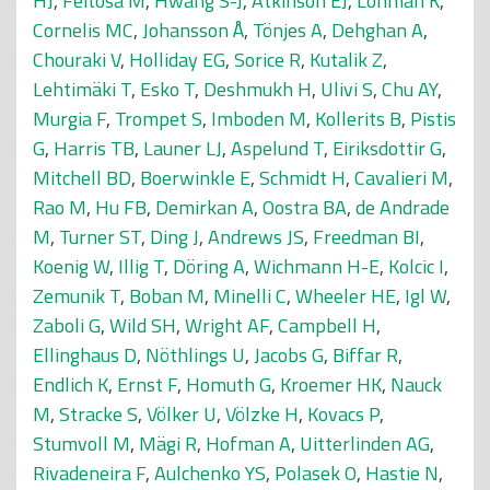
HJ
,
Feitosa M
,
Hwang S-J
,
Atkinson EJ
,
Lohman K
,
Cornelis MC
,
Johansson Å
,
Tönjes A
,
Dehghan A
,
Chouraki V
,
Holliday EG
,
Sorice R
,
Kutalik Z
,
Lehtimäki T
,
Esko T
,
Deshmukh H
,
Ulivi S
,
Chu AY
,
Murgia F
,
Trompet S
,
Imboden M
,
Kollerits B
,
Pistis
G
,
Harris TB
,
Launer LJ
,
Aspelund T
,
Eiriksdottir G
,
Mitchell BD
,
Boerwinkle E
,
Schmidt H
,
Cavalieri M
,
Rao M
,
Hu FB
,
Demirkan A
,
Oostra BA
,
de Andrade
M
,
Turner ST
,
Ding J
,
Andrews JS
,
Freedman BI
,
Koenig W
,
Illig T
,
Döring A
,
Wichmann H-E
,
Kolcic I
,
Zemunik T
,
Boban M
,
Minelli C
,
Wheeler HE
,
Igl W
,
Zaboli G
,
Wild SH
,
Wright AF
,
Campbell H
,
Ellinghaus D
,
Nöthlings U
,
Jacobs G
,
Biffar R
,
Endlich K
,
Ernst F
,
Homuth G
,
Kroemer HK
,
Nauck
M
,
Stracke S
,
Völker U
,
Völzke H
,
Kovacs P
,
Stumvoll M
,
Mägi R
,
Hofman A
,
Uitterlinden AG
,
Rivadeneira F
,
Aulchenko YS
,
Polasek O
,
Hastie N
,