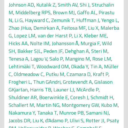
Johnson AD
,
Kutalik Z
,
Smith AV
,
Shi J
,
Struchalin
M
,
Middelberg RPS
,
Brown MJ
,
Gaffo AL
,
Pirastu
N
,
Li G
,
Hayward C
,
Zemunik T
,
Huffman J
,
Yengo L
,
Zhao JHua
,
Demirkan A
,
Feitosa MF
,
Liu X
,
Malerba
G
,
Lopez LM
,
van der Harst P
,
Li X
,
Kleber ME
,
Hicks AA
,
Nolte IM
,
Johansson Å
,
Murgia F
,
Wild
SH
,
Bakker SJL
,
Peden JF
,
Dehghan A
,
Steri M
,
Tenesa A
,
Lagou V
,
Salo P
,
Mangino M
,
Rose LM
,
Lehtimäki T
,
Woodward OM
,
Okada Y
,
Tin A
,
Müller
C
,
Oldmeadow C
,
Putku M
,
Czamara D
,
Kraft P
,
Frogheri L
,
Thun GAndri
,
Grotevendt A
,
Gislason
GKjartan
,
Harris TB
,
Launer LJ
,
McArdle P
,
Shuldiner AR
,
Boerwinkle E
,
Coresh J
,
Schmidt H
,
Schallert M
,
Martin NG
,
Montgomery GW
,
Kubo M
,
Nakamura Y
,
Tanaka T
,
Munroe PB
,
Samani NJ
,
Jacobs DR
,
Liu K
,
d'Adamo P
,
Ulivi S
,
Rotter JI
,
Psaty