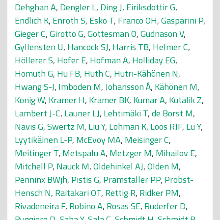
Dehghan A
,
Dengler L
,
Ding J
,
Eiriksdottir G
,
Endlich K
,
Enroth S
,
Esko T
,
Franco OH
,
Gasparini P
,
Gieger C
,
Girotto G
,
Gottesman O
,
Gudnason V
,
Gyllensten U
,
Hancock SJ
,
Harris TB
,
Helmer C
,
Höllerer S
,
Hofer E
,
Hofman A
,
Holliday EG
,
Homuth G
,
Hu FB
,
Huth C
,
Hutri-Kähönen N
,
Hwang S-J
,
Imboden M
,
Johansson Å
,
Kähönen M
,
König W
,
Kramer H
,
Krämer BK
,
Kumar A
,
Kutalik Z
,
Lambert J-C
,
Launer LJ
,
Lehtimäki T
,
de Borst M
,
Navis G
,
Swertz M
,
Liu Y
,
Lohman K
,
Loos RJF
,
Lu Y
,
Lyytikäinen L-P
,
McEvoy MA
,
Meisinger C
,
Meitinger T
,
Metspalu A
,
Metzger M
,
Mihailov E
,
Mitchell P
,
Nauck M
,
Oldehinkel AJ
,
Olden M
,
Penninx BWjh
,
Pistis G
,
Pramstaller PP
,
Probst-
Hensch N
,
Raitakari OT
,
Rettig R
,
Ridker PM
,
Rivadeneira F
,
Robino A
,
Rosas SE
,
Ruderfer D
,
Ruggiero D
,
Saba Y
,
Sala C
,
Schmidt H
,
Schmidt R
,