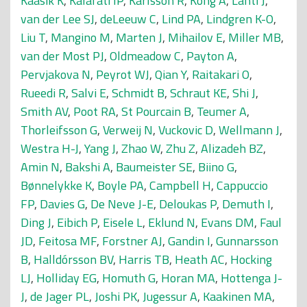
Kaasik K
,
Kalafati IP
,
Karlsson R
,
Kong A
,
Lahti J
,
van der Lee SJ
,
deLeeuw C
,
Lind PA
,
Lindgren K-O
,
Liu T
,
Mangino M
,
Marten J
,
Mihailov E
,
Miller MB
,
van der Most PJ
,
Oldmeadow C
,
Payton A
,
Pervjakova N
,
Peyrot WJ
,
Qian Y
,
Raitakari O
,
Rueedi R
,
Salvi E
,
Schmidt B
,
Schraut KE
,
Shi J
,
Smith AV
,
Poot RA
,
St Pourcain B
,
Teumer A
,
Thorleifsson G
,
Verweij N
,
Vuckovic D
,
Wellmann J
,
Westra H-J
,
Yang J
,
Zhao W
,
Zhu Z
,
Alizadeh BZ
,
Amin N
,
Bakshi A
,
Baumeister SE
,
Biino G
,
Bønnelykke K
,
Boyle PA
,
Campbell H
,
Cappuccio
FP
,
Davies G
,
De Neve J-E
,
Deloukas P
,
Demuth I
,
Ding J
,
Eibich P
,
Eisele L
,
Eklund N
,
Evans DM
,
Faul
JD
,
Feitosa MF
,
Forstner AJ
,
Gandin I
,
Gunnarsson
B
,
Halldórsson BV
,
Harris TB
,
Heath AC
,
Hocking
LJ
,
Holliday EG
,
Homuth G
,
Horan MA
,
Hottenga J-
J
,
de Jager PL
,
Joshi PK
,
Jugessur A
,
Kaakinen MA
,