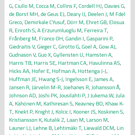
G
,
Ciullo M
,
Cocca M
,
Collins F
,
Cordell HJ
,
Davies G
,
de Borst MH
,
de Geus EJ
,
Deary IJ
,
Deelen J
,
M Fdel
Greco
,
Demirkale CYusuf
,
Dörr M
,
Ehret GB
,
Elosua
R
,
Enroth S
,
A Erzurumluoglu M
,
Ferreira T
,
Frånberg M
,
Franco OH
,
Gandin I
,
Gasparini P
,
Giedraitis V
,
Gieger C
,
Girotto G
,
Goel A
,
Gow AJ
,
Gudnason V
,
Guo X
,
Gyllensten U
,
Hamsten A
,
Harris TB
,
Harris SE
,
Hartman CA
,
Havulinna AS
,
Hicks AA
,
Hofer E
,
Hofman A
,
Hottenga J-J
,
Huffman JE
,
Hwang S-J
,
Ingelsson E
,
James A
,
Jansen R
,
Järvelin M-R
,
Joehanes R
,
Johansson Å
,
Johnson AD
,
Joshi PK
,
Jousilahti P
,
J Jukema W
,
Jula
A
,
Kähönen M
,
Kathiresan S
,
Keavney BD
,
Khaw K-
T
,
Knekt P
,
Knight J
,
Kolcic I
,
Kooner JS
,
Koskinen S
,
Kristiansson K
,
Kutalik Z
,
Laan M
,
Larson M
,
Launer LJ
,
Lehne B
,
Lehtimäki T
,
Liewald DCM
,
Lin