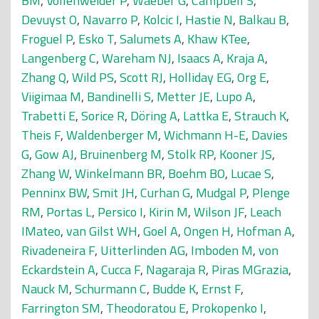
BM
,
Vollenweider P
,
Waeber G
,
Campbell S
,
Devuyst O
,
Navarro P
,
Kolcic I
,
Hastie N
,
Balkau B
,
Froguel P
,
Esko T
,
Salumets A
,
Khaw KTee
,
Langenberg C
,
Wareham NJ
,
Isaacs A
,
Kraja A
,
Zhang Q
,
Wild PS
,
Scott RJ
,
Holliday EG
,
Org E
,
Viigimaa M
,
Bandinelli S
,
Metter JE
,
Lupo A
,
Trabetti E
,
Sorice R
,
Döring A
,
Lattka E
,
Strauch K
,
Theis F
,
Waldenberger M
,
Wichmann H-E
,
Davies
G
,
Gow AJ
,
Bruinenberg M
,
Stolk RP
,
Kooner JS
,
Zhang W
,
Winkelmann BR
,
Boehm BO
,
Lucae S
,
Penninx BW
,
Smit JH
,
Curhan G
,
Mudgal P
,
Plenge
RM
,
Portas L
,
Persico I
,
Kirin M
,
Wilson JF
,
Leach
IMateo
,
van Gilst WH
,
Goel A
,
Ongen H
,
Hofman A
,
Rivadeneira F
,
Uitterlinden AG
,
Imboden M
,
von
Eckardstein A
,
Cucca F
,
Nagaraja R
,
Piras MGrazia
,
Nauck M
,
Schurmann C
,
Budde K
,
Ernst F
,
Farrington SM
,
Theodoratou E
,
Prokopenko I
,