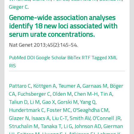
Gieger C
.
Genome-wide association analyses
identify 18 new loci associated with
serum urate concentrations.
Nat Genet 2013;45(2):145-54.
PubMed
DOI
Google Scholar
BibTex
RTF
Tagged
XML
RIS
Pattaro C
,
Köttgen A
,
Teumer A
,
Garnaas M
,
Böger
CA
,
Fuchsberger C
,
Olden M
,
Chen M-H
,
Tin A
,
Taliun D
,
Li M
,
Gao X
,
Gorski M
,
Yang Q
,
Hundertmark C
,
Foster MC
,
O'Seaghdha CM
,
Glazer N
,
Isaacs A
,
Liu C-T
,
Smith AV
,
O'Connell JR
,
Struchalin M
,
Tanaka T
,
Li G
,
Johnson AD
,
Gierman