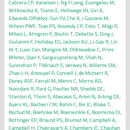
Cabrera CP
,
Karaman I
,
Ng FLiang
,
Evangelou M
,
Witkowska K
,
Tzanis E
,
Hellwege JN
,
Giri A
,
Edwards DRVelez
,
Sun YV
,
Cho K
,
J Gaziano M
,
Wilson PWF
,
Tsao PS
,
Kovesdy CP
,
Esko T
,
Mägi R
,
Milani L
,
Almgren P
,
Boutin T
,
Debette S
,
Ding J
,
Giulianini F
,
Holliday EG
,
Jackson AU
,
Li-Gao R
,
Lin
W-Y
,
Luan J'an
,
Mangino M
,
Oldmeadow C
,
Prins
BPeter
,
Qian Y
,
Sargurupremraj M
,
Shah N
,
Surendran P
,
Thériault S
,
Verweij N
,
Willems SM
,
Zhao J-H
,
Amouyel P
,
Connell J
,
de Mutsert R
,
Doney ASF
,
Farrall M
,
Menni C
,
Morris AD
,
Noordam R
,
Paré G
,
Poulter NR
,
Shields DC
,
Stanton A
,
Thom S
,
Abecasis G
,
Amin N
,
Arking DE
,
Ayers KL
,
Barbieri CM
,
Batini C
,
Bis JC
,
Blake T
,
Bochud M
,
Boehnke M
,
Boerwinkle E
,
Boomsma DI
,
Bottinger EP
,
Braund PS
,
Brumat M
,
Campbell A
,
Campbell H
,
Chakravarti A
,
Chambers JC
,
Chauhan