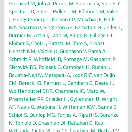
Stumvoll M
,
Jula A
,
Perola M
,
Salomaa V
,
Shin S-Y
,
Spector TD
,
Sala C
,
Ridker PM
,
Kähönen M
,
Viikari
J
,
Hengstenberg C
,
Nelson CP
,
Meschia JF
,
Nalls
MA
,
Sharma P
,
Singleton AB
,
Kamatani N
,
Zeller T
,
Burnier M
,
Attia J
,
Laan M
,
Klopp N
,
Hillege HL
,
Kloiber S
,
Choi H
,
Pirastu M
,
Tore S
,
Probst-
Hensch NM
,
Völzke H
,
Gudnason V
,
Parsa A
,
Schmidt R
,
Whitfield JB
,
Fornage M
,
Gasparini P
,
Siscovick DS
,
Polasek O
,
Campbell H
,
Rudan I
,
Bouatia-Naji N
,
Metspalu A
,
Loos RJF
,
van Duijn
CM
,
Borecki IB
,
Ferrucci L
,
Gambaro G
,
Deary IJ
,
Wolffenbuttel BHR
,
Chambers JC
,
März W
,
Pramstaller PP
,
Snieder H
,
Gyllensten U
,
Wright
AF
,
Navis G
,
Watkins H
,
Witteman JCM
,
Sanna S
,
Schipf S
,
Dunlop MG
,
Tönjes A
,
Ripatti S
,
Soranzo
N
,
Toniolo D
,
Chasman DI
,
Raitakari O
,
Kao
WHLinda
,
Ciullo M
,
Fox CS
,
Caulfield M
,
Bochud M
,