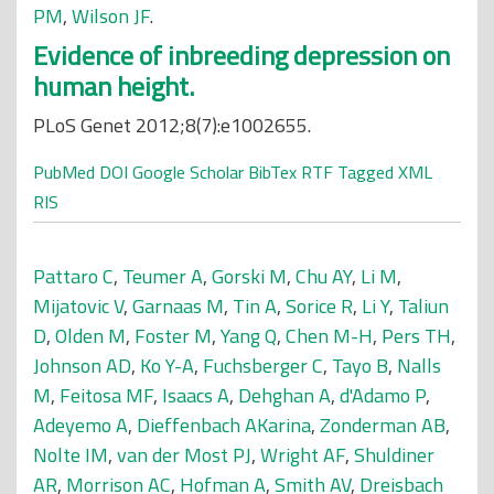
PM
,
Wilson JF
.
Evidence of inbreeding depression on
human height.
PLoS Genet 2012;8(7):e1002655.
PubMed
DOI
Google Scholar
BibTex
RTF
Tagged
XML
RIS
Pattaro C
,
Teumer A
,
Gorski M
,
Chu AY
,
Li M
,
Mijatovic V
,
Garnaas M
,
Tin A
,
Sorice R
,
Li Y
,
Taliun
D
,
Olden M
,
Foster M
,
Yang Q
,
Chen M-H
,
Pers TH
,
Johnson AD
,
Ko Y-A
,
Fuchsberger C
,
Tayo B
,
Nalls
M
,
Feitosa MF
,
Isaacs A
,
Dehghan A
,
d'Adamo P
,
Adeyemo A
,
Dieffenbach AKarina
,
Zonderman AB
,
Nolte IM
,
van der Most PJ
,
Wright AF
,
Shuldiner
AR
,
Morrison AC
,
Hofman A
,
Smith AV
,
Dreisbach