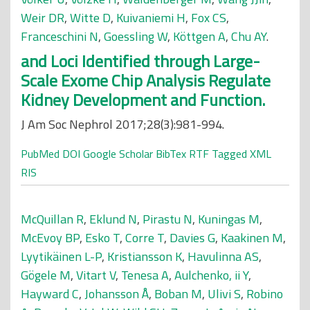
Weir DR
,
Witte D
,
Kuivaniemi H
,
Fox CS
,
Franceschini N
,
Goessling W
,
Köttgen A
,
Chu AY
.
and Loci Identified through Large-
Scale Exome Chip Analysis Regulate
Kidney Development and Function.
J Am Soc Nephrol 2017;28(3):981-994.
PubMed
DOI
Google Scholar
BibTex
RTF
Tagged
XML
RIS
McQuillan R
,
Eklund N
,
Pirastu N
,
Kuningas M
,
McEvoy BP
,
Esko T
,
Corre T
,
Davies G
,
Kaakinen M
,
Lyytikäinen L-P
,
Kristiansson K
,
Havulinna AS
,
Gögele M
,
Vitart V
,
Tenesa A
,
Aulchenko, ii Y
,
Hayward C
,
Johansson Å
,
Boban M
,
Ulivi S
,
Robino