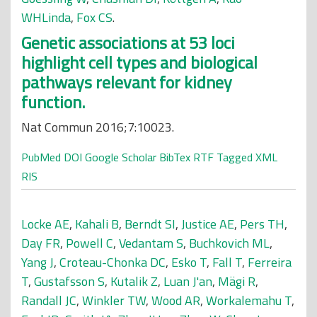
WHLinda
,
Fox CS
.
Genetic associations at 53 loci
highlight cell types and biological
pathways relevant for kidney
function.
Nat Commun 2016;7:10023.
PubMed
DOI
Google Scholar
BibTex
RTF
Tagged
XML
RIS
Locke AE
,
Kahali B
,
Berndt SI
,
Justice AE
,
Pers TH
,
Day FR
,
Powell C
,
Vedantam S
,
Buchkovich ML
,
Yang J
,
Croteau-Chonka DC
,
Esko T
,
Fall T
,
Ferreira
T
,
Gustafsson S
,
Kutalik Z
,
Luan J'an
,
Mägi R
,
Randall JC
,
Winkler TW
,
Wood AR
,
Workalemahu T
,