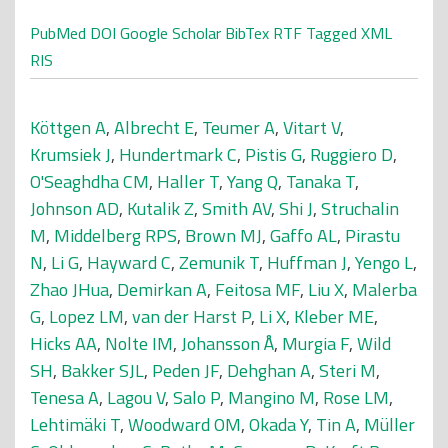
PubMed
DOI
Google Scholar
BibTex
RTF
Tagged
XML
RIS
Köttgen A
,
Albrecht E
,
Teumer A
,
Vitart V
,
Krumsiek J
,
Hundertmark C
,
Pistis G
,
Ruggiero D
,
O'Seaghdha CM
,
Haller T
,
Yang Q
,
Tanaka T
,
Johnson AD
,
Kutalik Z
,
Smith AV
,
Shi J
,
Struchalin
M
,
Middelberg RPS
,
Brown MJ
,
Gaffo AL
,
Pirastu
N
,
Li G
,
Hayward C
,
Zemunik T
,
Huffman J
,
Yengo L
,
Zhao JHua
,
Demirkan A
,
Feitosa MF
,
Liu X
,
Malerba
G
,
Lopez LM
,
van der Harst P
,
Li X
,
Kleber ME
,
Hicks AA
,
Nolte IM
,
Johansson Å
,
Murgia F
,
Wild
SH
,
Bakker SJL
,
Peden JF
,
Dehghan A
,
Steri M
,
Tenesa A
,
Lagou V
,
Salo P
,
Mangino M
,
Rose LM
,
Lehtimäki T
,
Woodward OM
,
Okada Y
,
Tin A
,
Müller