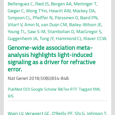
Bellenguez C
,
Ried JS
,
Bergen AA
,
Meitinger T
,
Gieger C
,
Wong TYin
,
Hewitt AW
,
Mackey DA
,
Simpson CL
,
Pfeiffer N
,
Pärssinen O
,
Baird PN
,
Vitart V
,
Amin N
,
van Duijn CM
,
Bailey-Wilson JE
,
Young TL
,
Saw S-M
,
Stambolian D
,
MacGregor S
,
Guggenheim JA
,
Tung JY
,
Hammond CJ
,
Klaver CCW
.
Genome-wide association meta-
analysis highlights light-induced
signaling as a driver for refractive
error.
Nat Genet 2018;50(6):834-848.
PubMed
DOI
Google Scholar
BibTex
RTF
Tagged
XML
RIS
Wain LV
,
Verwoert GC
,
O'Reilly PF
,
Shi G
,
Johnson T
,