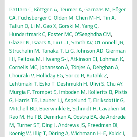
Pattaro C
,
Köttgen A
,
Teumer A
,
Garnaas M
,
Böger
CA
,
Fuchsberger C
,
Olden M
,
Chen M-H
,
Tin A
,
Taliun D
,
Li M
,
Gao X
,
Gorski M
,
Yang Q
,
Hundertmark C
,
Foster MC
,
O'Seaghdha CM
,
Glazer N
,
Isaacs A
,
Liu C-T
,
Smith AV
,
O'Connell JR
,
Struchalin M
,
Tanaka T
,
Li G
,
Johnson AD
,
Gierman
HJ
,
Feitosa M
,
Hwang S-J
,
Atkinson EJ
,
Lohman K
,
Cornelis MC
,
Johansson Å
,
Tönjes A
,
Dehghan A
,
Chouraki V
,
Holliday EG
,
Sorice R
,
Kutalik Z
,
Lehtimäki T
,
Esko T
,
Deshmukh H
,
Ulivi S
,
Chu AY
,
Murgia F
,
Trompet S
,
Imboden M
,
Kollerits B
,
Pistis
G
,
Harris TB
,
Launer LJ
,
Aspelund T
,
Eiriksdottir G
,
Mitchell BD
,
Boerwinkle E
,
Schmidt H
,
Cavalieri M
,
Rao M
,
Hu FB
,
Demirkan A
,
Oostra BA
,
de Andrade
M
,
Turner ST
,
Ding J
,
Andrews JS
,
Freedman BI
,
Koenig W
,
Illig T
,
Döring A
,
Wichmann H-E
,
Kolcic I
,