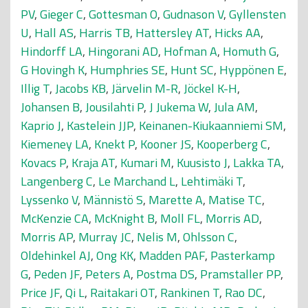
PV
,
Gieger C
,
Gottesman O
,
Gudnason V
,
Gyllensten
U
,
Hall AS
,
Harris TB
,
Hattersley AT
,
Hicks AA
,
Hindorff LA
,
Hingorani AD
,
Hofman A
,
Homuth G
,
G Hovingh K
,
Humphries SE
,
Hunt SC
,
Hyppönen E
,
Illig T
,
Jacobs KB
,
Järvelin M-R
,
Jöckel K-H
,
Johansen B
,
Jousilahti P
,
J Jukema W
,
Jula AM
,
Kaprio J
,
Kastelein JJP
,
Keinanen-Kiukaanniemi SM
,
Kiemeney LA
,
Knekt P
,
Kooner JS
,
Kooperberg C
,
Kovacs P
,
Kraja AT
,
Kumari M
,
Kuusisto J
,
Lakka TA
,
Langenberg C
,
Le Marchand L
,
Lehtimäki T
,
Lyssenko V
,
Männistö S
,
Marette A
,
Matise TC
,
McKenzie CA
,
McKnight B
,
Moll FL
,
Morris AD
,
Morris AP
,
Murray JC
,
Nelis M
,
Ohlsson C
,
Oldehinkel AJ
,
Ong KK
,
Madden PAF
,
Pasterkamp
G
,
Peden JF
,
Peters A
,
Postma DS
,
Pramstaller PP
,
Price JF
,
Qi L
,
Raitakari OT
,
Rankinen T
,
Rao DC
,