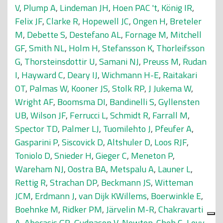
V
,
Plump A
,
Lindeman JH
,
Hoen PAC 't
,
König IR
,
Felix JF
,
Clarke R
,
Hopewell JC
,
Ongen H
,
Breteler
M
,
Debette S
,
Destefano AL
,
Fornage M
,
Mitchell
GF
,
Smith NL
,
Holm H
,
Stefansson K
,
Thorleifsson
G
,
Thorsteinsdottir U
,
Samani NJ
,
Preuss M
,
Rudan
I
,
Hayward C
,
Deary IJ
,
Wichmann H-E
,
Raitakari
OT
,
Palmas W
,
Kooner JS
,
Stolk RP
,
J Jukema W
,
Wright AF
,
Boomsma DI
,
Bandinelli S
,
Gyllensten
UB
,
Wilson JF
,
Ferrucci L
,
Schmidt R
,
Farrall M
,
Spector TD
,
Palmer LJ
,
Tuomilehto J
,
Pfeufer A
,
Gasparini P
,
Siscovick D
,
Altshuler D
,
Loos RJF
,
Toniolo D
,
Snieder H
,
Gieger C
,
Meneton P
,
Wareham NJ
,
Oostra BA
,
Metspalu A
,
Launer L
,
Rettig R
,
Strachan DP
,
Beckmann JS
,
Witteman
JCM
,
Erdmann J
,
van Dijk KWillems
,
Boerwinkle E
,
Boehnke M
,
Ridker PM
,
Järvelin M-R
,
Chakravarti
A
,
Abecasis GR
,
Gudnason V
,
Newton-Cheh C
,
Levy