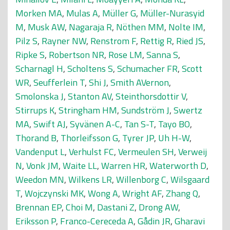
Morken MA
,
Mulas A
,
Müller G
,
Müller-Nurasyid
M
,
Musk AW
,
Nagaraja R
,
Nöthen MM
,
Nolte IM
,
Pilz S
,
Rayner NW
,
Renstrom F
,
Rettig R
,
Ried JS
,
Ripke S
,
Robertson NR
,
Rose LM
,
Sanna S
,
Scharnagl H
,
Scholtens S
,
Schumacher FR
,
Scott
WR
,
Seufferlein T
,
Shi J
,
Smith AVernon
,
Smolonska J
,
Stanton AV
,
Steinthorsdottir V
,
Stirrups K
,
Stringham HM
,
Sundström J
,
Swertz
MA
,
Swift AJ
,
Syvänen A-C
,
Tan S-T
,
Tayo BO
,
Thorand B
,
Thorleifsson G
,
Tyrer JP
,
Uh H-W
,
Vandenput L
,
Verhulst FC
,
Vermeulen SH
,
Verweij
N
,
Vonk JM
,
Waite LL
,
Warren HR
,
Waterworth D
,
Weedon MN
,
Wilkens LR
,
Willenborg C
,
Wilsgaard
T
,
Wojczynski MK
,
Wong A
,
Wright AF
,
Zhang Q
,
Brennan EP
,
Choi M
,
Dastani Z
,
Drong AW
,
Eriksson P
,
Franco-Cereceda A
,
Gådin JR
,
Gharavi