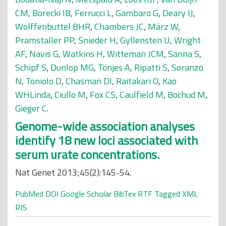
CM
,
Borecki IB
,
Ferrucci L
,
Gambaro G
,
Deary IJ
,
Wolffenbuttel BHR
,
Chambers JC
,
März W
,
Pramstaller PP
,
Snieder H
,
Gyllensten U
,
Wright
AF
,
Navis G
,
Watkins H
,
Witteman JCM
,
Sanna S
,
Schipf S
,
Dunlop MG
,
Tönjes A
,
Ripatti S
,
Soranzo
N
,
Toniolo D
,
Chasman DI
,
Raitakari O
,
Kao
WHLinda
,
Ciullo M
,
Fox CS
,
Caulfield M
,
Bochud M
,
Gieger C
.
Genome-wide association analyses
identify 18 new loci associated with
serum urate concentrations.
Nat Genet 2013;45(2):145-54.
PubMed
DOI
Google Scholar
BibTex
RTF
Tagged
XML
RIS