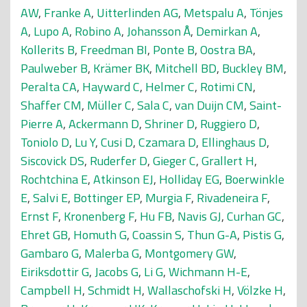
AW
,
Franke A
,
Uitterlinden AG
,
Metspalu A
,
Tönjes
A
,
Lupo A
,
Robino A
,
Johansson Å
,
Demirkan A
,
Kollerits B
,
Freedman BI
,
Ponte B
,
Oostra BA
,
Paulweber B
,
Krämer BK
,
Mitchell BD
,
Buckley BM
,
Peralta CA
,
Hayward C
,
Helmer C
,
Rotimi CN
,
Shaffer CM
,
Müller C
,
Sala C
,
van Duijn CM
,
Saint-
Pierre A
,
Ackermann D
,
Shriner D
,
Ruggiero D
,
Toniolo D
,
Lu Y
,
Cusi D
,
Czamara D
,
Ellinghaus D
,
Siscovick DS
,
Ruderfer D
,
Gieger C
,
Grallert H
,
Rochtchina E
,
Atkinson EJ
,
Holliday EG
,
Boerwinkle
E
,
Salvi E
,
Bottinger EP
,
Murgia F
,
Rivadeneira F
,
Ernst F
,
Kronenberg F
,
Hu FB
,
Navis GJ
,
Curhan GC
,
Ehret GB
,
Homuth G
,
Coassin S
,
Thun G-A
,
Pistis G
,
Gambaro G
,
Malerba G
,
Montgomery GW
,
Eiriksdottir G
,
Jacobs G
,
Li G
,
Wichmann H-E
,
Campbell H
,
Schmidt H
,
Wallaschofski H
,
Völzke H
,