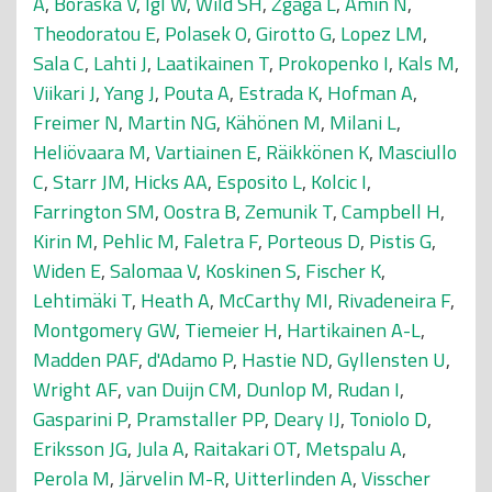
A
,
Boraska V
,
Igl W
,
Wild SH
,
Zgaga L
,
Amin N
,
Theodoratou E
,
Polasek O
,
Girotto G
,
Lopez LM
,
Sala C
,
Lahti J
,
Laatikainen T
,
Prokopenko I
,
Kals M
,
Viikari J
,
Yang J
,
Pouta A
,
Estrada K
,
Hofman A
,
Freimer N
,
Martin NG
,
Kähönen M
,
Milani L
,
Heliövaara M
,
Vartiainen E
,
Räikkönen K
,
Masciullo
C
,
Starr JM
,
Hicks AA
,
Esposito L
,
Kolcic I
,
Farrington SM
,
Oostra B
,
Zemunik T
,
Campbell H
,
Kirin M
,
Pehlic M
,
Faletra F
,
Porteous D
,
Pistis G
,
Widen E
,
Salomaa V
,
Koskinen S
,
Fischer K
,
Lehtimäki T
,
Heath A
,
McCarthy MI
,
Rivadeneira F
,
Montgomery GW
,
Tiemeier H
,
Hartikainen A-L
,
Madden PAF
,
d'Adamo P
,
Hastie ND
,
Gyllensten U
,
Wright AF
,
van Duijn CM
,
Dunlop M
,
Rudan I
,
Gasparini P
,
Pramstaller PP
,
Deary IJ
,
Toniolo D
,
Eriksson JG
,
Jula A
,
Raitakari OT
,
Metspalu A
,
Perola M
,
Järvelin M-R
,
Uitterlinden A
,
Visscher