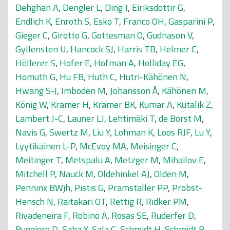
Dehghan A
,
Dengler L
,
Ding J
,
Eiriksdottir G
,
Endlich K
,
Enroth S
,
Esko T
,
Franco OH
,
Gasparini P
,
Gieger C
,
Girotto G
,
Gottesman O
,
Gudnason V
,
Gyllensten U
,
Hancock SJ
,
Harris TB
,
Helmer C
,
Höllerer S
,
Hofer E
,
Hofman A
,
Holliday EG
,
Homuth G
,
Hu FB
,
Huth C
,
Hutri-Kähönen N
,
Hwang S-J
,
Imboden M
,
Johansson Å
,
Kähönen M
,
König W
,
Kramer H
,
Krämer BK
,
Kumar A
,
Kutalik Z
,
Lambert J-C
,
Launer LJ
,
Lehtimäki T
,
de Borst M
,
Navis G
,
Swertz M
,
Liu Y
,
Lohman K
,
Loos RJF
,
Lu Y
,
Lyytikäinen L-P
,
McEvoy MA
,
Meisinger C
,
Meitinger T
,
Metspalu A
,
Metzger M
,
Mihailov E
,
Mitchell P
,
Nauck M
,
Oldehinkel AJ
,
Olden M
,
Penninx BWjh
,
Pistis G
,
Pramstaller PP
,
Probst-
Hensch N
,
Raitakari OT
,
Rettig R
,
Ridker PM
,
Rivadeneira F
,
Robino A
,
Rosas SE
,
Ruderfer D
,
Ruggiero D
,
Saba Y
,
Sala C
,
Schmidt H
,
Schmidt R
,