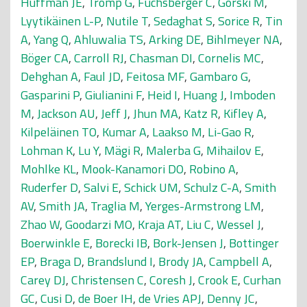
Huffman JE
,
Tromp G
,
Fuchsberger C
,
Gorski M
,
Lyytikäinen L-P
,
Nutile T
,
Sedaghat S
,
Sorice R
,
Tin
A
,
Yang Q
,
Ahluwalia TS
,
Arking DE
,
Bihlmeyer NA
,
Böger CA
,
Carroll RJ
,
Chasman DI
,
Cornelis MC
,
Dehghan A
,
Faul JD
,
Feitosa MF
,
Gambaro G
,
Gasparini P
,
Giulianini F
,
Heid I
,
Huang J
,
Imboden
M
,
Jackson AU
,
Jeff J
,
Jhun MA
,
Katz R
,
Kifley A
,
Kilpeläinen TO
,
Kumar A
,
Laakso M
,
Li-Gao R
,
Lohman K
,
Lu Y
,
Mägi R
,
Malerba G
,
Mihailov E
,
Mohlke KL
,
Mook-Kanamori DO
,
Robino A
,
Ruderfer D
,
Salvi E
,
Schick UM
,
Schulz C-A
,
Smith
AV
,
Smith JA
,
Traglia M
,
Yerges-Armstrong LM
,
Zhao W
,
Goodarzi MO
,
Kraja AT
,
Liu C
,
Wessel J
,
Boerwinkle E
,
Borecki IB
,
Bork-Jensen J
,
Bottinger
EP
,
Braga D
,
Brandslund I
,
Brody JA
,
Campbell A
,
Carey DJ
,
Christensen C
,
Coresh J
,
Crook E
,
Curhan
GC
,
Cusi D
,
de Boer IH
,
de Vries APJ
,
Denny JC
,