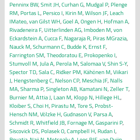
Penninx BW
,
Smit JH
,
Curhan G
,
Mudgal P
,
Plenge
RM
,
Portas L
,
Persico I
,
Kirin M
,
Wilson JF
,
Leach
IMateo
,
van Gilst WH
,
Goel A
,
Ongen H
,
Hofman A
,
Rivadeneira F
,
Uitterlinden AG
,
Imboden M
,
von
Eckardstein A
,
Cucca F
,
Nagaraja R
,
Piras MGrazia
,
Nauck M
,
Schurmann C
,
Budde K
,
Ernst F
,
Farrington SM
,
Theodoratou E
,
Prokopenko I
,
Stumvoll M
,
Jula A
,
Perola M
,
Salomaa V
,
Shin S-Y
,
Spector TD
,
Sala C
,
Ridker PM
,
Kähönen M
,
Viikari
J
,
Hengstenberg C
,
Nelson CP
,
Meschia JF
,
Nalls
MA
,
Sharma P
,
Singleton AB
,
Kamatani N
,
Zeller T
,
Burnier M
,
Attia J
,
Laan M
,
Klopp N
,
Hillege HL
,
Kloiber S
,
Choi H
,
Pirastu M
,
Tore S
,
Probst-
Hensch NM
,
Völzke H
,
Gudnason V
,
Parsa A
,
Schmidt R
,
Whitfield JB
,
Fornage M
,
Gasparini P
,
Siscovick DS
,
Polasek O
,
Campbell H
,
Rudan I
,
Bouatia-Naji N
,
Metspalu A
,
Loos RJF
,
van Duijn