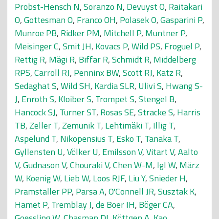
Probst-Hensch N
,
Soranzo N
,
Devuyst O
,
Raitakari
O
,
Gottesman O
,
Franco OH
,
Polasek O
,
Gasparini P
,
Munroe PB
,
Ridker PM
,
Mitchell P
,
Muntner P
,
Meisinger C
,
Smit JH
,
Kovacs P
,
Wild PS
,
Froguel P
,
Rettig R
,
Mägi R
,
Biffar R
,
Schmidt R
,
Middelberg
RPS
,
Carroll RJ
,
Penninx BW
,
Scott RJ
,
Katz R
,
Sedaghat S
,
Wild SH
,
Kardia SLR
,
Ulivi S
,
Hwang S-
J
,
Enroth S
,
Kloiber S
,
Trompet S
,
Stengel B
,
Hancock SJ
,
Turner ST
,
Rosas SE
,
Stracke S
,
Harris
TB
,
Zeller T
,
Zemunik T
,
Lehtimäki T
,
Illig T
,
Aspelund T
,
Nikopensius T
,
Esko T
,
Tanaka T
,
Gyllensten U
,
Völker U
,
Emilsson V
,
Vitart V
,
Aalto
V
,
Gudnason V
,
Chouraki V
,
Chen W-M
,
Igl W
,
März
W
,
Koenig W
,
Lieb W
,
Loos RJF
,
Liu Y
,
Snieder H
,
Pramstaller PP
,
Parsa A
,
O'Connell JR
,
Susztak K
,
Hamet P
,
Tremblay J
,
de Boer IH
,
Böger CA
,
Goessling W
,
Chasman DI
,
Köttgen A
,
Kao