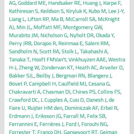
AG
,
Goddard ME
,
Handsaker RE
,
Huang J
,
Karpe F
,
Kathiresan S
,
Keildson S
,
Kiryluk K
,
Kubo M
,
Lee J-Y
,
Liang L
,
Lifton RP
,
Ma B
,
McCarroll SA
,
McKnight
AJ
,
Min JL
,
Moffatt MF
,
Montgomery GW
,
Murabito JM
,
Nicholson G
,
Nyholt DR
,
Okada Y
,
Perry JRB
,
Dorajoo R
,
Reinmaa E
,
Salem RM
,
Sandholm N
,
Scott RA
,
Stolk L
,
Takahashi A
,
Tanaka T
,
Hooft FMVan't
,
Vinkhuyzen AAE
,
Westra
H-J
,
Zheng W
,
Zondervan KT
,
Heath AC
,
Arveiler D
,
Bakker SJL
,
Beilby J
,
Bergman RN
,
Blangero J
,
Bovet P
,
Campbell H
,
Caulfield MJ
,
Cesana G
,
Chakravarti A
,
Chasman DI
,
Chines PS
,
Collins FS
,
Crawford DC
,
L Cupples A
,
Cusi D
,
Danesh J
,
de
Faire U
,
Ruijter HM den
,
Dominiczak AF
,
Erbel R
,
Erdmann J
,
Eriksson JG
,
Farrall M
,
Felix SB
,
Ferrannini E
,
Ferrières J
,
Ford I
,
Forouhi NG
,
Forrester T
,
Franco OH
,
Gansevoort RT
,
Gejman