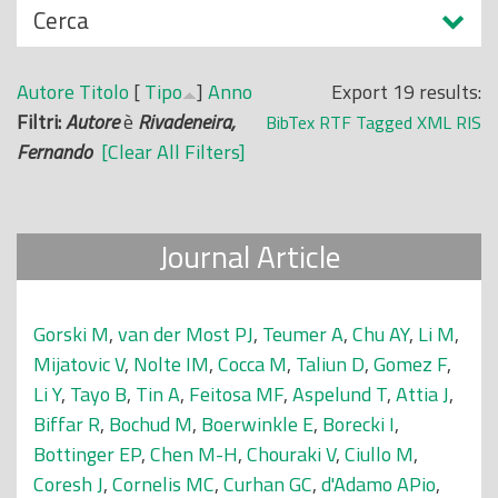
N
Cerca
o
a
p
s
r
Autore
Titolo
[
Tipo
]
Anno
Export 19 results:
c
i
Filtri:
Autore
è
Rivadeneira,
BibTex
RTF
Tagged
XML
RIS
o
n
Fernando
[Clear All Filters]
n
c
d
i
i
p
Journal Article
a
l
e
Gorski M
,
van der Most PJ
,
Teumer A
,
Chu AY
,
Li M
,
Mijatovic V
,
Nolte IM
,
Cocca M
,
Taliun D
,
Gomez F
,
Li Y
,
Tayo B
,
Tin A
,
Feitosa MF
,
Aspelund T
,
Attia J
,
Biffar R
,
Bochud M
,
Boerwinkle E
,
Borecki I
,
Bottinger EP
,
Chen M-H
,
Chouraki V
,
Ciullo M
,
Coresh J
,
Cornelis MC
,
Curhan GC
,
d'Adamo APio
,