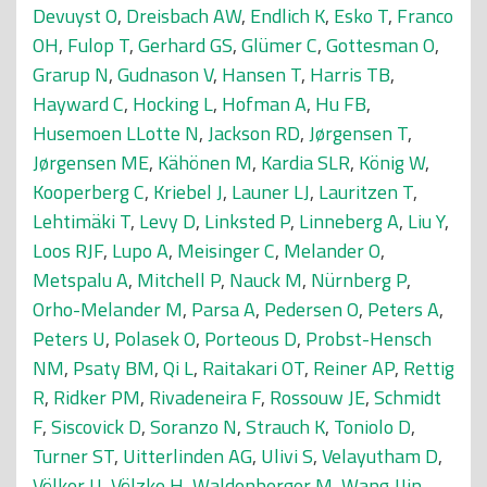
Devuyst O
,
Dreisbach AW
,
Endlich K
,
Esko T
,
Franco
OH
,
Fulop T
,
Gerhard GS
,
Glümer C
,
Gottesman O
,
Grarup N
,
Gudnason V
,
Hansen T
,
Harris TB
,
Hayward C
,
Hocking L
,
Hofman A
,
Hu FB
,
Husemoen LLotte N
,
Jackson RD
,
Jørgensen T
,
Jørgensen ME
,
Kähönen M
,
Kardia SLR
,
König W
,
Kooperberg C
,
Kriebel J
,
Launer LJ
,
Lauritzen T
,
Lehtimäki T
,
Levy D
,
Linksted P
,
Linneberg A
,
Liu Y
,
Loos RJF
,
Lupo A
,
Meisinger C
,
Melander O
,
Metspalu A
,
Mitchell P
,
Nauck M
,
Nürnberg P
,
Orho-Melander M
,
Parsa A
,
Pedersen O
,
Peters A
,
Peters U
,
Polasek O
,
Porteous D
,
Probst-Hensch
NM
,
Psaty BM
,
Qi L
,
Raitakari OT
,
Reiner AP
,
Rettig
R
,
Ridker PM
,
Rivadeneira F
,
Rossouw JE
,
Schmidt
F
,
Siscovick D
,
Soranzo N
,
Strauch K
,
Toniolo D
,
Turner ST
,
Uitterlinden AG
,
Ulivi S
,
Velayutham D
,
Völker U
,
Völzke H
,
Waldenberger M
,
Wang JJin
,