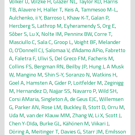
Völker U
,
Völzke H
,
Glazer NL
,
Taylor KD
,
Harris
TB
,
Alavere H
,
Haller T
,
Keis A
,
Tammesoo M-L
,
Aulchenko, ii Y
,
Barroso I
,
Khaw K-T
,
Galan P
,
Hercberg S
,
Lathrop M
,
Eyheramendy S
,
Org E
,
Sõber S
,
Lu X
,
Nolte IM
,
Penninx BW
,
Corre T
,
Masciullo C
,
Sala C
,
Groop L
,
Voight BF
,
Melander
O
,
O'Donnell CJ
,
Salomaa V
,
d'Adamo APio
,
Fabretto
A
,
Faletra F
,
Ulivi S
,
Del Greco FM
,
Facheris M
,
Collins FS
,
Bergman RN
,
Beilby JP
,
Hung J
,
A Musk
W
,
Mangino M
,
Shin S-Y
,
Soranzo N
,
Watkins H
,
Goel A
,
Hamsten A
,
Gider P
,
Loitfelder M
,
Zeginigg
M
,
Hernandez D
,
Najjar SS
,
Navarro P
,
Wild SH
,
Corsi AMaria
,
Singleton A
,
de Geus EJC
,
Willemsen
G
,
Parker AN
,
Rose LM
,
Buckley B
,
Stott D
,
Orru M
,
Uda M
,
van der Klauw MM
,
Zhang W
,
Li X
,
Scott J
,
Chen Y-DIda
,
Burke GL
,
Kähönen M
,
Viikari J
,
Döring A
,
Meitinger T
,
Davies G
,
Starr JM
,
Emilsson