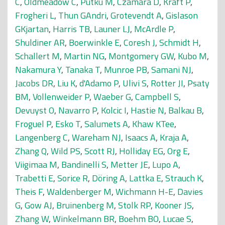
C
,
Oldmeadow C
,
Putku M
,
Czamara D
,
Kraft P
,
Frogheri L
,
Thun GAndri
,
Grotevendt A
,
Gislason
GKjartan
,
Harris TB
,
Launer LJ
,
McArdle P
,
Shuldiner AR
,
Boerwinkle E
,
Coresh J
,
Schmidt H
,
Schallert M
,
Martin NG
,
Montgomery GW
,
Kubo M
,
Nakamura Y
,
Tanaka T
,
Munroe PB
,
Samani NJ
,
Jacobs DR
,
Liu K
,
d'Adamo P
,
Ulivi S
,
Rotter JI
,
Psaty
BM
,
Vollenweider P
,
Waeber G
,
Campbell S
,
Devuyst O
,
Navarro P
,
Kolcic I
,
Hastie N
,
Balkau B
,
Froguel P
,
Esko T
,
Salumets A
,
Khaw KTee
,
Langenberg C
,
Wareham NJ
,
Isaacs A
,
Kraja A
,
Zhang Q
,
Wild PS
,
Scott RJ
,
Holliday EG
,
Org E
,
Viigimaa M
,
Bandinelli S
,
Metter JE
,
Lupo A
,
Trabetti E
,
Sorice R
,
Döring A
,
Lattka E
,
Strauch K
,
Theis F
,
Waldenberger M
,
Wichmann H-E
,
Davies
G
,
Gow AJ
,
Bruinenberg M
,
Stolk RP
,
Kooner JS
,
Zhang W
,
Winkelmann BR
,
Boehm BO
,
Lucae S
,