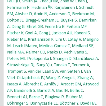
Faul JD
,
Smith JA
,
Zhao JHua
,
Zhao W
,
Chen J
,
Fehrmann R
,
Hedman ÅK
,
Karjalainen J
,
Schmidt
EM
,
Absher D
,
Amin N
,
Anderson D
,
Beekman M
,
Bolton JL
,
Bragg-Gresham JL
,
Buyske S
,
Demirkan
A
,
Deng G
,
Ehret GB
,
Feenstra B
,
Feitosa MF
,
Fischer K
,
Goel A
,
Gong J
,
Jackson AU
,
Kanoni S
,
Kleber ME
,
Kristiansson K
,
Lim U
,
Lotay V
,
Mangino
M
,
Leach IMateo
,
Medina-Gomez C
,
Medland SE
,
Nalls MA
,
Palmer CD
,
Pasko D
,
Pechlivanis S
,
Peters MJ
,
Prokopenko I
,
Shungin D
,
Stančáková A
,
Strawbridge RJ
,
Sung YJu
,
Tanaka T
,
Teumer A
,
Trompet S
,
van der Laan SW
,
van Setten J
,
Van
Vliet-Ostaptchouk JV
,
Wang Z
,
Yengo L
,
Zhang W
,
Isaacs A
,
Albrecht E
,
Arnlöv J
,
Arscott GM
,
Attwood
AP
,
Bandinelli S
,
Barrett A
,
Bas IN
,
Bellis C
,
Bennett AJ
,
Berne C
,
Blagieva R
,
Blüher M
,
Böhringer S
,
Bonnycastle LL
,
Böttcher Y
,
Boyd HA
,