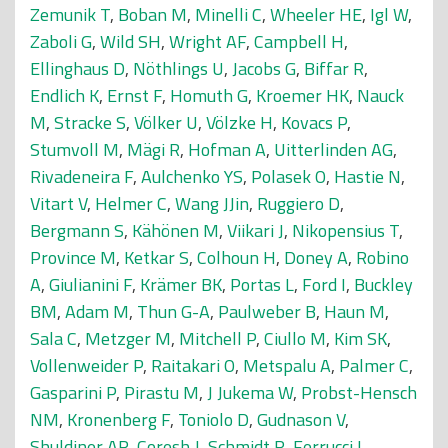
Zemunik T
,
Boban M
,
Minelli C
,
Wheeler HE
,
Igl W
,
Zaboli G
,
Wild SH
,
Wright AF
,
Campbell H
,
Ellinghaus D
,
Nöthlings U
,
Jacobs G
,
Biffar R
,
Endlich K
,
Ernst F
,
Homuth G
,
Kroemer HK
,
Nauck
M
,
Stracke S
,
Völker U
,
Völzke H
,
Kovacs P
,
Stumvoll M
,
Mägi R
,
Hofman A
,
Uitterlinden AG
,
Rivadeneira F
,
Aulchenko YS
,
Polasek O
,
Hastie N
,
Vitart V
,
Helmer C
,
Wang JJin
,
Ruggiero D
,
Bergmann S
,
Kähönen M
,
Viikari J
,
Nikopensius T
,
Province M
,
Ketkar S
,
Colhoun H
,
Doney A
,
Robino
A
,
Giulianini F
,
Krämer BK
,
Portas L
,
Ford I
,
Buckley
BM
,
Adam M
,
Thun G-A
,
Paulweber B
,
Haun M
,
Sala C
,
Metzger M
,
Mitchell P
,
Ciullo M
,
Kim SK
,
Vollenweider P
,
Raitakari O
,
Metspalu A
,
Palmer C
,
Gasparini P
,
Pirastu M
,
J Jukema W
,
Probst-Hensch
NM
,
Kronenberg F
,
Toniolo D
,
Gudnason V
,
Shuldiner AR
,
Coresh J
,
Schmidt R
,
Ferrucci L
,