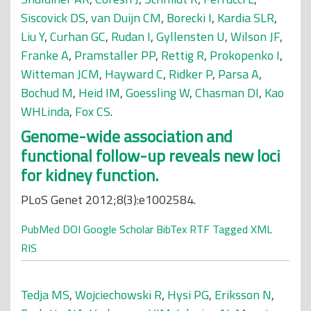
Siscovick DS
,
van Duijn CM
,
Borecki I
,
Kardia SLR
,
Liu Y
,
Curhan GC
,
Rudan I
,
Gyllensten U
,
Wilson JF
,
Franke A
,
Pramstaller PP
,
Rettig R
,
Prokopenko I
,
Witteman JCM
,
Hayward C
,
Ridker P
,
Parsa A
,
Bochud M
,
Heid IM
,
Goessling W
,
Chasman DI
,
Kao
WHLinda
,
Fox CS
.
Genome-wide association and
functional follow-up reveals new loci
for kidney function.
PLoS Genet 2012;8(3):e1002584.
PubMed
DOI
Google Scholar
BibTex
RTF
Tagged
XML
RIS
Tedja MS
,
Wojciechowski R
,
Hysi PG
,
Eriksson N
,