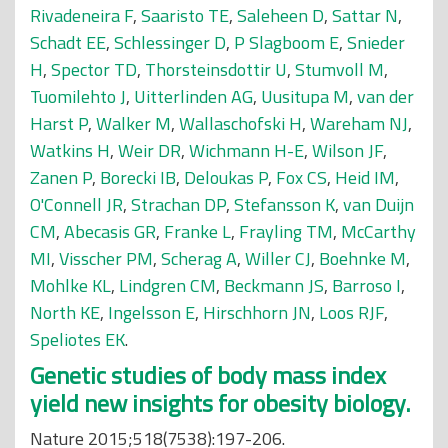
Rivadeneira F
,
Saaristo TE
,
Saleheen D
,
Sattar N
,
Schadt EE
,
Schlessinger D
,
P Slagboom E
,
Snieder
H
,
Spector TD
,
Thorsteinsdottir U
,
Stumvoll M
,
Tuomilehto J
,
Uitterlinden AG
,
Uusitupa M
,
van der
Harst P
,
Walker M
,
Wallaschofski H
,
Wareham NJ
,
Watkins H
,
Weir DR
,
Wichmann H-E
,
Wilson JF
,
Zanen P
,
Borecki IB
,
Deloukas P
,
Fox CS
,
Heid IM
,
O'Connell JR
,
Strachan DP
,
Stefansson K
,
van Duijn
CM
,
Abecasis GR
,
Franke L
,
Frayling TM
,
McCarthy
MI
,
Visscher PM
,
Scherag A
,
Willer CJ
,
Boehnke M
,
Mohlke KL
,
Lindgren CM
,
Beckmann JS
,
Barroso I
,
North KE
,
Ingelsson E
,
Hirschhorn JN
,
Loos RJF
,
Speliotes EK
.
Genetic studies of body mass index
yield new insights for obesity biology.
Nature 2015;518(7538):197-206.