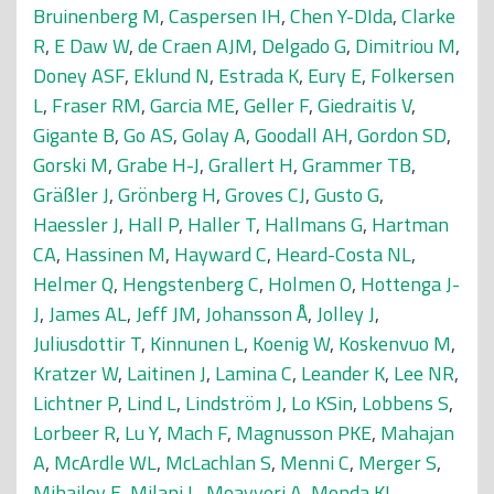
Bruinenberg M
,
Caspersen IH
,
Chen Y-DIda
,
Clarke
R
,
E Daw W
,
de Craen AJM
,
Delgado G
,
Dimitriou M
,
Doney ASF
,
Eklund N
,
Estrada K
,
Eury E
,
Folkersen
L
,
Fraser RM
,
Garcia ME
,
Geller F
,
Giedraitis V
,
Gigante B
,
Go AS
,
Golay A
,
Goodall AH
,
Gordon SD
,
Gorski M
,
Grabe H-J
,
Grallert H
,
Grammer TB
,
Gräßler J
,
Grönberg H
,
Groves CJ
,
Gusto G
,
Haessler J
,
Hall P
,
Haller T
,
Hallmans G
,
Hartman
CA
,
Hassinen M
,
Hayward C
,
Heard-Costa NL
,
Helmer Q
,
Hengstenberg C
,
Holmen O
,
Hottenga J-
J
,
James AL
,
Jeff JM
,
Johansson Å
,
Jolley J
,
Juliusdottir T
,
Kinnunen L
,
Koenig W
,
Koskenvuo M
,
Kratzer W
,
Laitinen J
,
Lamina C
,
Leander K
,
Lee NR
,
Lichtner P
,
Lind L
,
Lindström J
,
Lo KSin
,
Lobbens S
,
Lorbeer R
,
Lu Y
,
Mach F
,
Magnusson PKE
,
Mahajan
A
,
McArdle WL
,
McLachlan S
,
Menni C
,
Merger S
,
Mihailov E
,
Milani L
,
Moayyeri A
,
Monda KL
,