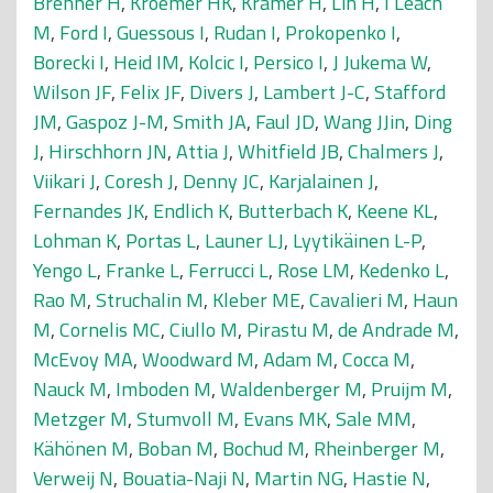
Brenner H
,
Kroemer HK
,
Kramer H
,
Lin H
,
I Leach
M
,
Ford I
,
Guessous I
,
Rudan I
,
Prokopenko I
,
Borecki I
,
Heid IM
,
Kolcic I
,
Persico I
,
J Jukema W
,
Wilson JF
,
Felix JF
,
Divers J
,
Lambert J-C
,
Stafford
JM
,
Gaspoz J-M
,
Smith JA
,
Faul JD
,
Wang JJin
,
Ding
J
,
Hirschhorn JN
,
Attia J
,
Whitfield JB
,
Chalmers J
,
Viikari J
,
Coresh J
,
Denny JC
,
Karjalainen J
,
Fernandes JK
,
Endlich K
,
Butterbach K
,
Keene KL
,
Lohman K
,
Portas L
,
Launer LJ
,
Lyytikäinen L-P
,
Yengo L
,
Franke L
,
Ferrucci L
,
Rose LM
,
Kedenko L
,
Rao M
,
Struchalin M
,
Kleber ME
,
Cavalieri M
,
Haun
M
,
Cornelis MC
,
Ciullo M
,
Pirastu M
,
de Andrade M
,
McEvoy MA
,
Woodward M
,
Adam M
,
Cocca M
,
Nauck M
,
Imboden M
,
Waldenberger M
,
Pruijm M
,
Metzger M
,
Stumvoll M
,
Evans MK
,
Sale MM
,
Kähönen M
,
Boban M
,
Bochud M
,
Rheinberger M
,
Verweij N
,
Bouatia-Naji N
,
Martin NG
,
Hastie N
,