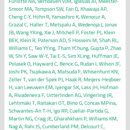
Furlotte NA
,
Verhoeven VJM
,
Iglesias AI
,
Meester-
Smoor MA
,
Tompson SW
,
Fan Q
,
Khawaja AP
,
Cheng C-Y
,
Höhn R
,
Yamashiro K
,
Wenocur A
,
Grazal C
,
Haller T
,
Metspalu A
,
Wedenoja J
,
Jonas
JB
,
Wang YXing
,
Xie J
,
Mitchell P
,
Foster PJ
,
Klein
BEK
,
Klein R
,
Paterson AD
,
S Hosseini M
,
Shah RL
,
Williams C
,
Teo YYing
,
Tham YChung
,
Gupta P
,
Zhao
W
,
Shi Y
,
Saw W-Y
,
Tai E-S
,
Sim XLing
,
Huffman JE
,
Polasek O
,
Hayward C
,
Bencic G
,
Rudan I
,
Wilson JF
,
Joshi PK
,
Tsujikawa A
,
Matsuda F
,
Whisenhunt KN
,
Zeller T
,
van der Spek PJ
,
Haak R
,
Meijers-Heijboer
H
,
van Leeuwen EM
,
Iyengar SK
,
Lass JH
,
Hofman
A
,
Rivadeneira F
,
Uitterlinden AG
,
Vingerling JR
,
Lehtimäki T
,
Raitakari OT
,
Biino G
,
Concas MPina
,
Schwantes-An T-H
,
Igo RP
,
Cuellar-Partida G
,
Martin NG
,
Craig JE
,
Gharahkhani P
,
Williams KM
,
Nag A
,
Rahi JS
,
Cumberland PM
,
Delcourt C
,