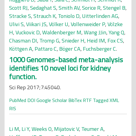
Scott RJ
,
Sedaghat S
,
Smith AV
,
Sorice R
,
Stengel B
,
Stracke S
,
Strauch K
,
Toniolo D
,
Uitterlinden AG
,
Ulivi S
,
Viikari JS
,
Völker U
,
Vollenweider P
,
Völzke
H
,
Vuckovic D
,
Waldenberger M
,
Wang JJin
,
Yang Q
,
Chasman DI
,
Tromp G
,
Snieder H
,
Heid IM
,
Fox CS
,
Köttgen A
,
Pattaro C
,
Böger CA
,
Fuchsberger C
.
1000 Genomes-based meta-analysis
identifies 10 novel loci for kidney
function.
Sci Rep 2017;7:45040.
PubMed
DOI
Google Scholar
BibTex
RTF
Tagged
XML
RIS
Li M
,
Li Y
,
Weeks O
,
Mijatovic V
,
Teumer A
,