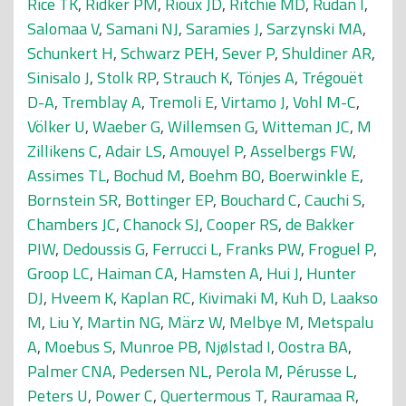
Rice TK
,
Ridker PM
,
Rioux JD
,
Ritchie MD
,
Rudan I
,
Salomaa V
,
Samani NJ
,
Saramies J
,
Sarzynski MA
,
Schunkert H
,
Schwarz PEH
,
Sever P
,
Shuldiner AR
,
Sinisalo J
,
Stolk RP
,
Strauch K
,
Tönjes A
,
Trégouët
D-A
,
Tremblay A
,
Tremoli E
,
Virtamo J
,
Vohl M-C
,
Völker U
,
Waeber G
,
Willemsen G
,
Witteman JC
,
M
Zillikens C
,
Adair LS
,
Amouyel P
,
Asselbergs FW
,
Assimes TL
,
Bochud M
,
Boehm BO
,
Boerwinkle E
,
Bornstein SR
,
Bottinger EP
,
Bouchard C
,
Cauchi S
,
Chambers JC
,
Chanock SJ
,
Cooper RS
,
de Bakker
PIW
,
Dedoussis G
,
Ferrucci L
,
Franks PW
,
Froguel P
,
Groop LC
,
Haiman CA
,
Hamsten A
,
Hui J
,
Hunter
DJ
,
Hveem K
,
Kaplan RC
,
Kivimaki M
,
Kuh D
,
Laakso
M
,
Liu Y
,
Martin NG
,
März W
,
Melbye M
,
Metspalu
A
,
Moebus S
,
Munroe PB
,
Njølstad I
,
Oostra BA
,
Palmer CNA
,
Pedersen NL
,
Perola M
,
Pérusse L
,
Peters U
,
Power C
,
Quertermous T
,
Rauramaa R
,