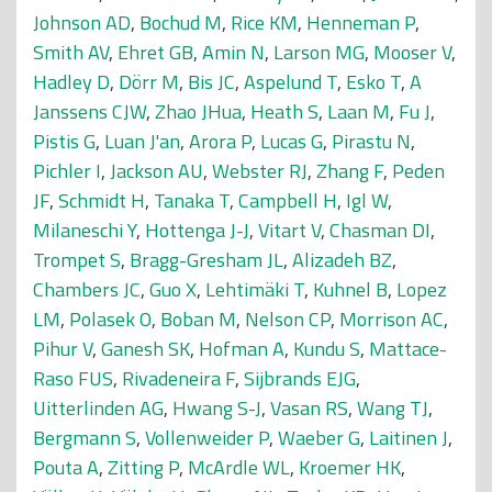
Johnson AD
,
Bochud M
,
Rice KM
,
Henneman P
,
Smith AV
,
Ehret GB
,
Amin N
,
Larson MG
,
Mooser V
,
Hadley D
,
Dörr M
,
Bis JC
,
Aspelund T
,
Esko T
,
A
Janssens CJW
,
Zhao JHua
,
Heath S
,
Laan M
,
Fu J
,
Pistis G
,
Luan J'an
,
Arora P
,
Lucas G
,
Pirastu N
,
Pichler I
,
Jackson AU
,
Webster RJ
,
Zhang F
,
Peden
JF
,
Schmidt H
,
Tanaka T
,
Campbell H
,
Igl W
,
Milaneschi Y
,
Hottenga J-J
,
Vitart V
,
Chasman DI
,
Trompet S
,
Bragg-Gresham JL
,
Alizadeh BZ
,
Chambers JC
,
Guo X
,
Lehtimäki T
,
Kuhnel B
,
Lopez
LM
,
Polasek O
,
Boban M
,
Nelson CP
,
Morrison AC
,
Pihur V
,
Ganesh SK
,
Hofman A
,
Kundu S
,
Mattace-
Raso FUS
,
Rivadeneira F
,
Sijbrands EJG
,
Uitterlinden AG
,
Hwang S-J
,
Vasan RS
,
Wang TJ
,
Bergmann S
,
Vollenweider P
,
Waeber G
,
Laitinen J
,
Pouta A
,
Zitting P
,
McArdle WL
,
Kroemer HK
,