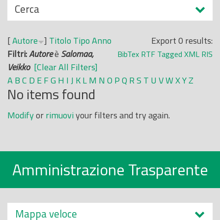
N
Cerca
o
a
p
s
r
[
Autore
]
Titolo
Tipo
Anno
Export 0 results:
c
i
Filtri:
Autore
è
Salomaa,
BibTex
RTF
Tagged
XML
RIS
o
n
Veikko
[Clear All Filters]
n
c
A
B
C
D
E
F
G
H
I
J
K
L
M
N
O
P
Q
R
S
T
U
V
W
X
Y
Z
d
No items found
i
i
p
Modify
or
rimuovi
your filters and try again.
a
l
e
Amministrazione Trasparente
Mappa veloce