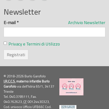
Newsletter
E-mail
*
Archivio Newsletter
Privacy e Termini di Utilizzo
Registrati
© 2018-2026 Burlo Garofolo
I.R.C.C.S.
materno infantile Burlo
Garofolo
via dell'Istria 65/1, 34137
Trieste
Tel. 040.3785111, Fax.
040.762623,
CF
00124430323,
Cod. univoco Ufficio UFB66C Cod.