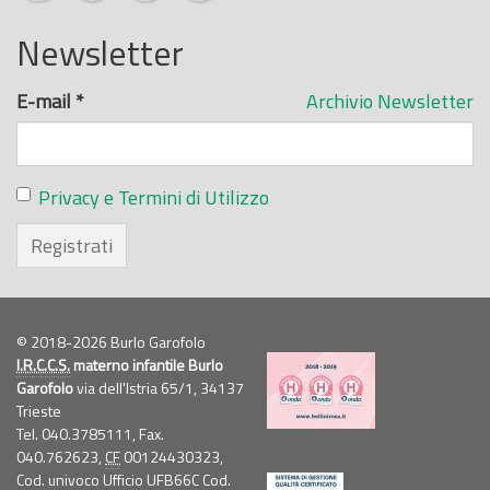
Newsletter
E-mail
*
Archivio Newsletter
Privacy e Termini di Utilizzo
Registrati
© 2018-2026 Burlo Garofolo
I.R.C.C.S.
materno infantile Burlo
Garofolo
via dell'Istria 65/1, 34137
Trieste
Tel. 040.3785111, Fax.
040.762623,
CF
00124430323,
Cod. univoco Ufficio UFB66C Cod.