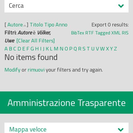
N
Cerca
o
a
p
s
r
[
Autore
]
Titolo
Tipo
Anno
Export 0 results:
c
i
Filtri:
Autore
è
Völker,
BibTex
RTF
Tagged
XML
RIS
o
n
Uwe
[Clear All Filters]
n
c
A
B
C
D
E
F
G
H
I
J
K
L
M
N
O
P
Q
R
S
T
U
V
W
X
Y
Z
d
No items found
i
i
p
Modify
or
rimuovi
your filters and try again.
a
l
e
Amministrazione Trasparente
Mappa veloce