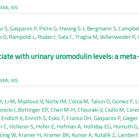
XML
RIS
vi S
,
Gasparini P
,
Pistis G
,
Hwang S-J
,
Bergmann S
,
Campbel
k O
,
Rampoldi L
,
Rudan I
,
Sala C
,
Traglia M
,
Vollenweider P
,
te with urinary uromodulin levels: a meta-
XML
RIS
Y
,
Li M
,
Mijatovic V
,
Nolte IM
,
Cocca M
,
Taliun D
,
Gomez F
,
L
recki I
,
Bottinger EP
,
Chen M-H
,
Chouraki V
,
Ciullo M
,
Cores
,
Endlich K
,
Enroth S
,
Esko T
,
Franco OH
,
Gasparini P
,
Gieger
r C
,
Höllerer S
,
Hofer E
,
Hofman A
,
Holliday EG
,
Homuth G
önig W
,
Kramer H
,
Krämer BK
,
Kumar A
,
Kutalik Z
,
Lambert 