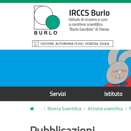
S
a
l
t
a
a
l
c
o
n
t
e
Servizi
Istituto
n
u
Ricerca Scientifica
Attività scientifica
t
o
Pubblicazioni
p