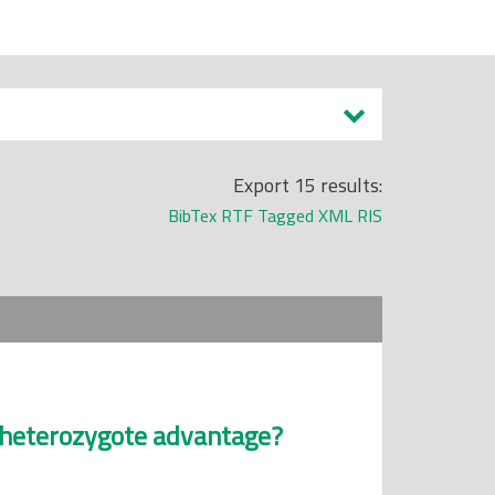
Export 15 results:
BibTex
RTF
Tagged
XML
RIS
he heterozygote advantage?