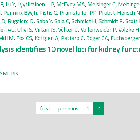
JF
,
Lu Y
,
Lyytikäinen L-P
,
McEvoy MA
,
Meisinger C
,
Meitinge
M
,
Penninx BWjh
,
Pistis G
,
Pramstaller PP
,
Probst-Hensch 
r D
,
Ruggiero D
,
Saba Y
,
Sala C
,
Schmidt H
,
Schmidt R
,
Scott 
den AG
,
Ulivi S
,
Viikari JS
,
Völker U
,
Vollenweider P
,
Völzke H
eid IM
,
Fox CS
,
Köttgen A
,
Pattaro C
,
Böger CA
,
Fuchsberger
s identifies 10 novel loci for kidney functi
XML
RIS
first
previous
1
2