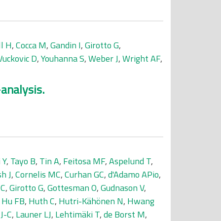
l H
,
Cocca M
,
Gandin I
,
Girotto G
,
Vuckovic D
,
Youhanna S
,
Weber J
,
Wright AF
,
analysis.
i Y
,
Tayo B
,
Tin A
,
Feitosa MF
,
Aspelund T
,
h J
,
Cornelis MC
,
Curhan GC
,
d'Adamo APio
,
 C
,
Girotto G
,
Gottesman O
,
Gudnason V
,
,
Hu FB
,
Huth C
,
Hutri-Kähönen N
,
Hwang
J-C
,
Launer LJ
,
Lehtimäki T
,
de Borst M
,