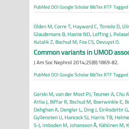
PubMed
DOI
Google Scholar
BibTex
RTF
Tagged
Olden M
,
Corre T
,
Hayward C
,
Toniolo D
,
Uli
Glaudemans B
,
Hastie ND
,
Loffing J
,
Polase
Kutalik Z
,
Bochud M
,
Fox CS
,
Devuyst O
.
Common variants in UMOD associa
J Am Soc Nephrol 2014;25(8):1869-82.
PubMed
DOI
Google Scholar
BibTex
RTF
Tagged
Gorski M
,
van der Most PJ
,
Teumer A
,
Chu A
Attia J
,
Biffar R
,
Bochud M
,
Boerwinkle E
,
Bo
Dehghan A
,
Dengler L
,
Ding J
,
Eiriksdottir G
Gyllensten U
,
Hancock SJ
,
Harris TB
,
Helme
S-J
,
Imboden M
,
Johansson Å
,
Kähönen M
,
K