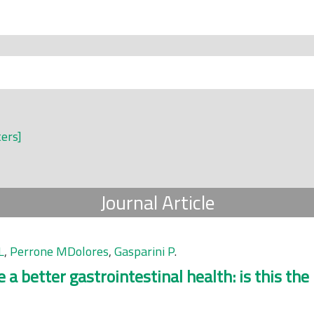
ters]
Journal Article
L
,
Perrone MDolores
,
Gasparini P
.
e a better gastrointestinal health: is this t