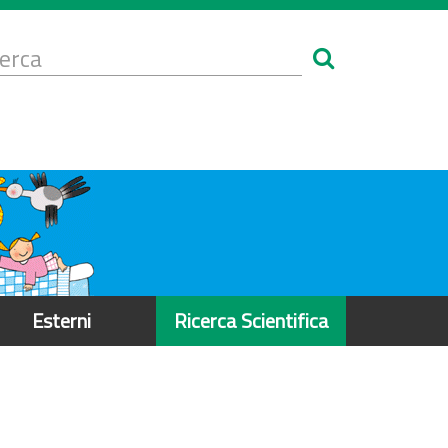
Form
i
erca
icerca
Esterni
Ricerca Scientifica