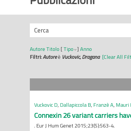
r
i
n
N
Cerca
c
a
i
s
p
Autore
Titolo
[
Tipo
]
Anno
c
a
Filtri:
Autore
è
Vuckovic, Dragana
[Clear All Fil
o
l
n
e
d
i
Vuckovic D
,
Dallapiccola B
,
Franzè A
,
Mauri 
Connexin 26 variant carriers hav
. Eur J Hum Genet 2015;23(5):563-4.