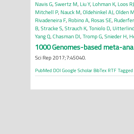
Navis G
,
Swertz M
,
Liu Y
,
Lohman K
,
Loos R
Mitchell P
,
Nauck M
,
Oldehinkel AJ
,
Olden 
Rivadeneira F
,
Robino A
,
Rosas SE
,
Ruderfe
B
,
Stracke S
,
Strauch K
,
Toniolo D
,
Uitterlin
Yang Q
,
Chasman DI
,
Tromp G
,
Snieder H
,
H
1000 Genomes-based meta-analysi
Sci Rep 2017;7:45040.
PubMed
DOI
Google Scholar
BibTex
RTF
Tagged