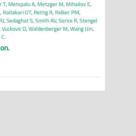
r T
,
Metspalu A
,
Metzger M
,
Mihailov E
,
N
,
Raitakari OT
,
Rettig R
,
Ridker PM
,
RJ
,
Sedaghat S
,
Smith AV
,
Sorice R
,
Stengel
,
Vuckovic D
,
Waldenberger M
,
Wang JJin
,
 C
.
on.