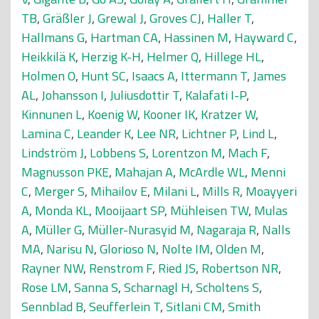
TB
,
Gräßler J
,
Grewal J
,
Groves CJ
,
Haller T
,
Hallmans G
,
Hartman CA
,
Hassinen M
,
Hayward C
,
Heikkilä K
,
Herzig K-H
,
Helmer Q
,
Hillege HL
,
Holmen O
,
Hunt SC
,
Isaacs A
,
Ittermann T
,
James
AL
,
Johansson I
,
Juliusdottir T
,
Kalafati I-P
,
Kinnunen L
,
Koenig W
,
Kooner IK
,
Kratzer W
,
Lamina C
,
Leander K
,
Lee NR
,
Lichtner P
,
Lind L
,
Lindström J
,
Lobbens S
,
Lorentzon M
,
Mach F
,
Magnusson PKE
,
Mahajan A
,
McArdle WL
,
Menni
C
,
Merger S
,
Mihailov E
,
Milani L
,
Mills R
,
Moayyeri
A
,
Monda KL
,
Mooijaart SP
,
Mühleisen TW
,
Mulas
A
,
Müller G
,
Müller-Nurasyid M
,
Nagaraja R
,
Nalls
MA
,
Narisu N
,
Glorioso N
,
Nolte IM
,
Olden M
,
Rayner NW
,
Renstrom F
,
Ried JS
,
Robertson NR
,
Rose LM
,
Sanna S
,
Scharnagl H
,
Scholtens S
,
Sennblad B
,
Seufferlein T
,
Sitlani CM
,
Smith