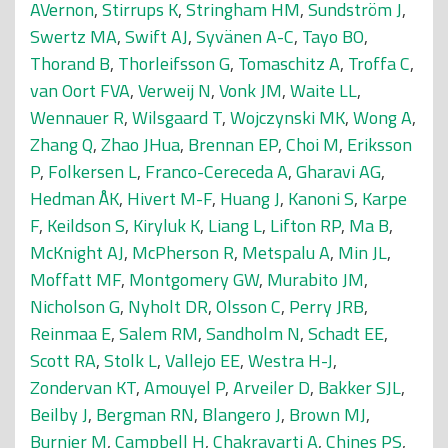
AVernon
,
Stirrups K
,
Stringham HM
,
Sundström J
,
Swertz MA
,
Swift AJ
,
Syvänen A-C
,
Tayo BO
,
Thorand B
,
Thorleifsson G
,
Tomaschitz A
,
Troffa C
,
van Oort FVA
,
Verweij N
,
Vonk JM
,
Waite LL
,
Wennauer R
,
Wilsgaard T
,
Wojczynski MK
,
Wong A
,
Zhang Q
,
Zhao JHua
,
Brennan EP
,
Choi M
,
Eriksson
P
,
Folkersen L
,
Franco-Cereceda A
,
Gharavi AG
,
Hedman ÅK
,
Hivert M-F
,
Huang J
,
Kanoni S
,
Karpe
F
,
Keildson S
,
Kiryluk K
,
Liang L
,
Lifton RP
,
Ma B
,
McKnight AJ
,
McPherson R
,
Metspalu A
,
Min JL
,
Moffatt MF
,
Montgomery GW
,
Murabito JM
,
Nicholson G
,
Nyholt DR
,
Olsson C
,
Perry JRB
,
Reinmaa E
,
Salem RM
,
Sandholm N
,
Schadt EE
,
Scott RA
,
Stolk L
,
Vallejo EE
,
Westra H-J
,
Zondervan KT
,
Amouyel P
,
Arveiler D
,
Bakker SJL
,
Beilby J
,
Bergman RN
,
Blangero J
,
Brown MJ
,
Burnier M
,
Campbell H
,
Chakravarti A
,
Chines PS
,