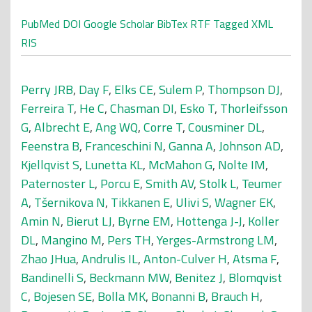
PubMed
DOI
Google Scholar
BibTex
RTF
Tagged
XML
RIS
Perry JRB
,
Day F
,
Elks CE
,
Sulem P
,
Thompson DJ
,
Ferreira T
,
He C
,
Chasman DI
,
Esko T
,
Thorleifsson
G
,
Albrecht E
,
Ang WQ
,
Corre T
,
Cousminer DL
,
Feenstra B
,
Franceschini N
,
Ganna A
,
Johnson AD
,
Kjellqvist S
,
Lunetta KL
,
McMahon G
,
Nolte IM
,
Paternoster L
,
Porcu E
,
Smith AV
,
Stolk L
,
Teumer
A
,
Tšernikova N
,
Tikkanen E
,
Ulivi S
,
Wagner EK
,
Amin N
,
Bierut LJ
,
Byrne EM
,
Hottenga J-J
,
Koller
DL
,
Mangino M
,
Pers TH
,
Yerges-Armstrong LM
,
Zhao JHua
,
Andrulis IL
,
Anton-Culver H
,
Atsma F
,
Bandinelli S
,
Beckmann MW
,
Benitez J
,
Blomqvist
C
,
Bojesen SE
,
Bolla MK
,
Bonanni B
,
Brauch H
,