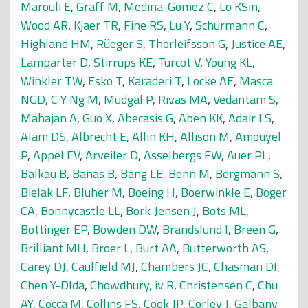
Marouli E
,
Graff M
,
Medina-Gomez C
,
Lo KSin
,
Wood AR
,
Kjaer TR
,
Fine RS
,
Lu Y
,
Schurmann C
,
Highland HM
,
Rüeger S
,
Thorleifsson G
,
Justice AE
,
Lamparter D
,
Stirrups KE
,
Turcot V
,
Young KL
,
Winkler TW
,
Esko T
,
Karaderi T
,
Locke AE
,
Masca
NGD
,
C Y Ng M
,
Mudgal P
,
Rivas MA
,
Vedantam S
,
Mahajan A
,
Guo X
,
Abecasis G
,
Aben KK
,
Adair LS
,
Alam DS
,
Albrecht E
,
Allin KH
,
Allison M
,
Amouyel
P
,
Appel EV
,
Arveiler D
,
Asselbergs FW
,
Auer PL
,
Balkau B
,
Banas B
,
Bang LE
,
Benn M
,
Bergmann S
,
Bielak LF
,
Blüher M
,
Boeing H
,
Boerwinkle E
,
Böger
CA
,
Bonnycastle LL
,
Bork-Jensen J
,
Bots ML
,
Bottinger EP
,
Bowden DW
,
Brandslund I
,
Breen G
,
Brilliant MH
,
Broer L
,
Burt AA
,
Butterworth AS
,
Carey DJ
,
Caulfield MJ
,
Chambers JC
,
Chasman DI
,
Chen Y-DIda
,
Chowdhury, iv R
,
Christensen C
,
Chu
AY
,
Cocca M
,
Collins FS
,
Cook JP
,
Corley J
,
Galbany