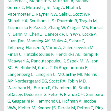
Malerba G
,
Männistö S
,
Matchan A
,
Medina-
Gomez C
,
Metrustry SJ
,
Nag A
,
Ntalla I
,
Paternoster L
,
Rayner NW
,
Sala C
,
Scott WR
,
Shihab HA
,
Southam L
,
St Pourcain B
,
Traglia M
,
Trajanoska K
,
Zaza G
,
Zhang W
,
Artigas MS
,
Bansal
N
,
Benn M
,
Chen Z
,
Danecek P
,
Lin W-Y
,
Locke A
,
Luan J'an
,
Manning AK
,
Mulas A
,
Sidore C
,
Tybjaerg-Hansen A
,
Varbo A
,
Zoledziewska M
,
Finan C
,
Hatzikotoulas K
,
Hendricks AE
,
Kemp JP
,
Moayyeri A
,
Panoutsopoulou K
,
Szpak M
,
Wilson
SG
,
Boehnke M
,
Cucca F
,
Di Angelantonio E
,
Langenberg C
,
Lindgren C
,
McCarthy MI
,
Morris
AP
,
Nordestgaard BG
,
Scott RA
,
Tobin MD
,
Wareham NJ
,
Burton P
,
Chambers JC
,
Smith
GDavey
,
Dedoussis G
,
Felix JF
,
Franco OH
,
Gambaro
G
,
Gasparini P
,
Hammond CJ
,
Hofman A
,
Jaddoe
VWV
,
Kleber M
,
Kooner JS
,
Perola M
,
Relton C
,
Ring