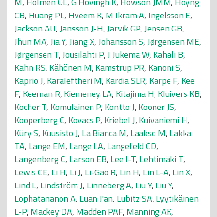
M
,
Holmen OL
,
G Hovingh K
,
Howson JMM
,
Hoyng
CB
,
Huang PL
,
Hveem K
,
M Ikram A
,
Ingelsson E
,
Jackson AU
,
Jansson J-H
,
Jarvik GP
,
Jensen GB
,
Jhun MA
,
Jia Y
,
Jiang X
,
Johansson S
,
Jørgensen ME
,
Jørgensen T
,
Jousilahti P
,
J Jukema W
,
Kahali B
,
Kahn RS
,
Kähönen M
,
Kamstrup PR
,
Kanoni S
,
Kaprio J
,
Karaleftheri M
,
Kardia SLR
,
Karpe F
,
Kee
F
,
Keeman R
,
Kiemeney LA
,
Kitajima H
,
Kluivers KB
,
Kocher T
,
Komulainen P
,
Kontto J
,
Kooner JS
,
Kooperberg C
,
Kovacs P
,
Kriebel J
,
Kuivaniemi H
,
Küry S
,
Kuusisto J
,
La Bianca M
,
Laakso M
,
Lakka
TA
,
Lange EM
,
Lange LA
,
Langefeld CD
,
Langenberg C
,
Larson EB
,
Lee I-T
,
Lehtimäki T
,
Lewis CE
,
Li H
,
Li J
,
Li-Gao R
,
Lin H
,
Lin L-A
,
Lin X
,
Lind L
,
Lindström J
,
Linneberg A
,
Liu Y
,
Liu Y
,
Lophatananon A
,
Luan J'an
,
Lubitz SA
,
Lyytikäinen
L-P
,
Mackey DA
,
Madden PAF
,
Manning AK
,