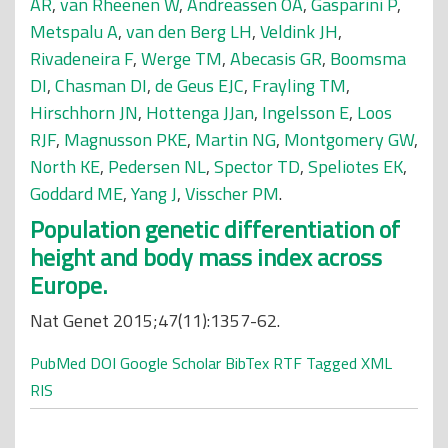
AR
,
van Rheenen W
,
Andreassen OA
,
Gasparini P
,
Metspalu A
,
van den Berg LH
,
Veldink JH
,
Rivadeneira F
,
Werge TM
,
Abecasis GR
,
Boomsma
DI
,
Chasman DI
,
de Geus EJC
,
Frayling TM
,
Hirschhorn JN
,
Hottenga JJan
,
Ingelsson E
,
Loos
RJF
,
Magnusson PKE
,
Martin NG
,
Montgomery GW
,
North KE
,
Pedersen NL
,
Spector TD
,
Speliotes EK
,
Goddard ME
,
Yang J
,
Visscher PM
.
Population genetic differentiation of
height and body mass index across
Europe.
Nat Genet 2015;47(11):1357-62.
PubMed
DOI
Google Scholar
BibTex
RTF
Tagged
XML
RIS