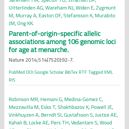
Uitterlinden AG
,
Wareham NJ
,
Widen E
,
Zygmunt
M
,
Murray A
,
Easton DF
,
Stefansson K
,
Murabito
JM
,
Ong KK
.
Parent-of-origin-specific allelic
associations among 106 genomic loci
for age at menarche.
Nature 2014;514(7520):92-7.
PubMed
DOI
Google Scholar
BibTex
RTF
Tagged
XML
RIS
Robinson MR
,
Hemani G
,
Medina-Gomez C
,
Mezzavilla M
,
Esko T
,
Shakhbazov K
,
Powell JE
,
Vinkhuyzen A
,
Berndt SI
,
Gustafsson S
,
Justice AE
,
Kahali B
,
Locke AE
,
Pers TH
,
Vedantam S
,
Wood