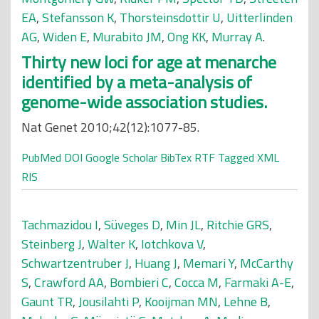
EA
,
Stefansson K
,
Thorsteinsdottir U
,
Uitterlinden
AG
,
Widen E
,
Murabito JM
,
Ong KK
,
Murray A
.
Thirty new loci for age at menarche
identified by a meta-analysis of
genome-wide association studies.
Nat Genet 2010;42(12):1077-85.
PubMed
DOI
Google Scholar
BibTex
RTF
Tagged
XML
RIS
Tachmazidou I
,
Süveges D
,
Min JL
,
Ritchie GRS
,
Steinberg J
,
Walter K
,
Iotchkova V
,
Schwartzentruber J
,
Huang J
,
Memari Y
,
McCarthy
S
,
Crawford AA
,
Bombieri C
,
Cocca M
,
Farmaki A-E
,
Gaunt TR
,
Jousilahti P
,
Kooijman MN
,
Lehne B
,