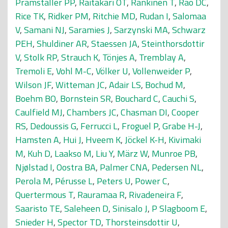
Pramstaller PP
,
Raitakari OT
,
Rankinen T
,
Rao DC
,
Rice TK
,
Ridker PM
,
Ritchie MD
,
Rudan I
,
Salomaa
V
,
Samani NJ
,
Saramies J
,
Sarzynski MA
,
Schwarz
PEH
,
Shuldiner AR
,
Staessen JA
,
Steinthorsdottir
V
,
Stolk RP
,
Strauch K
,
Tönjes A
,
Tremblay A
,
Tremoli E
,
Vohl M-C
,
Völker U
,
Vollenweider P
,
Wilson JF
,
Witteman JC
,
Adair LS
,
Bochud M
,
Boehm BO
,
Bornstein SR
,
Bouchard C
,
Cauchi S
,
Caulfield MJ
,
Chambers JC
,
Chasman DI
,
Cooper
RS
,
Dedoussis G
,
Ferrucci L
,
Froguel P
,
Grabe H-J
,
Hamsten A
,
Hui J
,
Hveem K
,
Jöckel K-H
,
Kivimaki
M
,
Kuh D
,
Laakso M
,
Liu Y
,
März W
,
Munroe PB
,
Njølstad I
,
Oostra BA
,
Palmer CNA
,
Pedersen NL
,
Perola M
,
Pérusse L
,
Peters U
,
Power C
,
Quertermous T
,
Rauramaa R
,
Rivadeneira F
,
Saaristo TE
,
Saleheen D
,
Sinisalo J
,
P Slagboom E
,
Snieder H
,
Spector TD
,
Thorsteinsdottir U
,