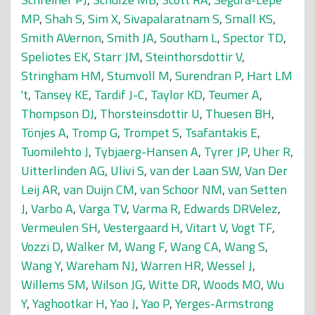
MP
,
Shah S
,
Sim X
,
Sivapalaratnam S
,
Small KS
,
Smith AVernon
,
Smith JA
,
Southam L
,
Spector TD
,
Speliotes EK
,
Starr JM
,
Steinthorsdottir V
,
Stringham HM
,
Stumvoll M
,
Surendran P
,
Hart LM
't
,
Tansey KE
,
Tardif J-C
,
Taylor KD
,
Teumer A
,
Thompson DJ
,
Thorsteinsdottir U
,
Thuesen BH
,
Tönjes A
,
Tromp G
,
Trompet S
,
Tsafantakis E
,
Tuomilehto J
,
Tybjaerg-Hansen A
,
Tyrer JP
,
Uher R
,
Uitterlinden AG
,
Ulivi S
,
van der Laan SW
,
Van Der
Leij AR
,
van Duijn CM
,
van Schoor NM
,
van Setten
J
,
Varbo A
,
Varga TV
,
Varma R
,
Edwards DRVelez
,
Vermeulen SH
,
Vestergaard H
,
Vitart V
,
Vogt TF
,
Vozzi D
,
Walker M
,
Wang F
,
Wang CA
,
Wang S
,
Wang Y
,
Wareham NJ
,
Warren HR
,
Wessel J
,
Willems SM
,
Wilson JG
,
Witte DR
,
Woods MO
,
Wu
Y
,
Yaghootkar H
,
Yao J
,
Yao P
,
Yerges-Armstrong