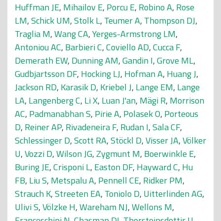
Huffman JE
,
Mihailov E
,
Porcu E
,
Robino A
,
Rose
LM
,
Schick UM
,
Stolk L
,
Teumer A
,
Thompson DJ
,
Traglia M
,
Wang CA
,
Yerges-Armstrong LM
,
Antoniou AC
,
Barbieri C
,
Coviello AD
,
Cucca F
,
Demerath EW
,
Dunning AM
,
Gandin I
,
Grove ML
,
Gudbjartsson DF
,
Hocking LJ
,
Hofman A
,
Huang J
,
Jackson RD
,
Karasik D
,
Kriebel J
,
Lange EM
,
Lange
LA
,
Langenberg C
,
Li X
,
Luan J'an
,
Mägi R
,
Morrison
AC
,
Padmanabhan S
,
Pirie A
,
Polasek O
,
Porteous
D
,
Reiner AP
,
Rivadeneira F
,
Rudan I
,
Sala CF
,
Schlessinger D
,
Scott RA
,
Stöckl D
,
Visser JA
,
Völker
U
,
Vozzi D
,
Wilson JG
,
Zygmunt M
,
Boerwinkle E
,
Buring JE
,
Crisponi L
,
Easton DF
,
Hayward C
,
Hu
FB
,
Liu S
,
Metspalu A
,
Pennell CE
,
Ridker PM
,
Strauch K
,
Streeten EA
,
Toniolo D
,
Uitterlinden AG
,
Ulivi S
,
Völzke H
,
Wareham NJ
,
Wellons M
,
Franceschini N
,
Chasman DI
,
Thorsteinsdottir U
,