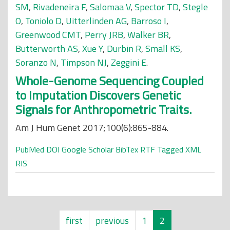
SM
,
Rivadeneira F
,
Salomaa V
,
Spector TD
,
Stegle
O
,
Toniolo D
,
Uitterlinden AG
,
Barroso I
,
Greenwood CMT
,
Perry JRB
,
Walker BR
,
Butterworth AS
,
Xue Y
,
Durbin R
,
Small KS
,
Soranzo N
,
Timpson NJ
,
Zeggini E
.
Whole-Genome Sequencing Coupled
to Imputation Discovers Genetic
Signals for Anthropometric Traits.
Am J Hum Genet 2017;100(6):865-884.
PubMed
DOI
Google Scholar
BibTex
RTF
Tagged
XML
RIS
first
previous
1
2