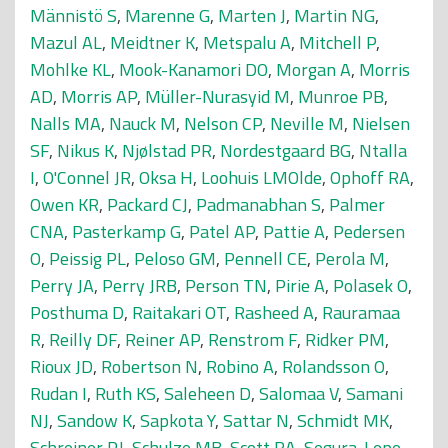
Männistö S
,
Marenne G
,
Marten J
,
Martin NG
,
Mazul AL
,
Meidtner K
,
Metspalu A
,
Mitchell P
,
Mohlke KL
,
Mook-Kanamori DO
,
Morgan A
,
Morris
AD
,
Morris AP
,
Müller-Nurasyid M
,
Munroe PB
,
Nalls MA
,
Nauck M
,
Nelson CP
,
Neville M
,
Nielsen
SF
,
Nikus K
,
Njølstad PR
,
Nordestgaard BG
,
Ntalla
I
,
O'Connel JR
,
Oksa H
,
Loohuis LMOlde
,
Ophoff RA
,
Owen KR
,
Packard CJ
,
Padmanabhan S
,
Palmer
CNA
,
Pasterkamp G
,
Patel AP
,
Pattie A
,
Pedersen
O
,
Peissig PL
,
Peloso GM
,
Pennell CE
,
Perola M
,
Perry JA
,
Perry JRB
,
Person TN
,
Pirie A
,
Polasek O
,
Posthuma D
,
Raitakari OT
,
Rasheed A
,
Rauramaa
R
,
Reilly DF
,
Reiner AP
,
Renstrom F
,
Ridker PM
,
Rioux JD
,
Robertson N
,
Robino A
,
Rolandsson O
,
Rudan I
,
Ruth KS
,
Saleheen D
,
Salomaa V
,
Samani
NJ
,
Sandow K
,
Sapkota Y
,
Sattar N
,
Schmidt MK
,
Schreiner PJ
,
Schulze MB
,
Scott RA
,
Segura-Lepe