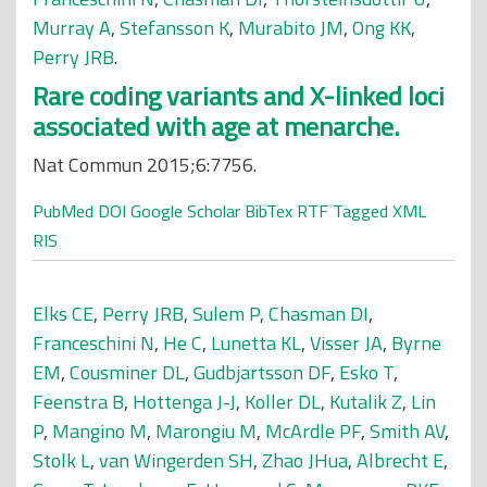
Murray A
,
Stefansson K
,
Murabito JM
,
Ong KK
,
Perry JRB
.
Rare coding variants and X-linked loci
associated with age at menarche.
Nat Commun 2015;6:7756.
PubMed
DOI
Google Scholar
BibTex
RTF
Tagged
XML
RIS
Elks CE
,
Perry JRB
,
Sulem P
,
Chasman DI
,
Franceschini N
,
He C
,
Lunetta KL
,
Visser JA
,
Byrne
EM
,
Cousminer DL
,
Gudbjartsson DF
,
Esko T
,
Feenstra B
,
Hottenga J-J
,
Koller DL
,
Kutalik Z
,
Lin
P
,
Mangino M
,
Marongiu M
,
McArdle PF
,
Smith AV
,
Stolk L
,
van Wingerden SH
,
Zhao JHua
,
Albrecht E
,