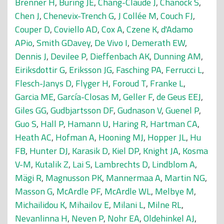
Brenner H
,
Buring JE
,
Chang-Claude J
,
Chanock S
,
Chen J
,
Chenevix-Trench G
,
J Collée M
,
Couch FJ
,
Couper D
,
Coviello AD
,
Cox A
,
Czene K
,
d'Adamo
APio
,
Smith GDavey
,
De Vivo I
,
Demerath EW
,
Dennis J
,
Devilee P
,
Dieffenbach AK
,
Dunning AM
,
Eiriksdottir G
,
Eriksson JG
,
Fasching PA
,
Ferrucci L
,
Flesch-Janys D
,
Flyger H
,
Foroud T
,
Franke L
,
Garcia ME
,
García-Closas M
,
Geller F
,
de Geus EEJ
,
Giles GG
,
Gudbjartsson DF
,
Gudnason V
,
Guenel P
,
Guo S
,
Hall P
,
Hamann U
,
Haring R
,
Hartman CA
,
Heath AC
,
Hofman A
,
Hooning MJ
,
Hopper JL
,
Hu
FB
,
Hunter DJ
,
Karasik D
,
Kiel DP
,
Knight JA
,
Kosma
V-M
,
Kutalik Z
,
Lai S
,
Lambrechts D
,
Lindblom A
,
Mägi R
,
Magnusson PK
,
Mannermaa A
,
Martin NG
,
Masson G
,
McArdle PF
,
McArdle WL
,
Melbye M
,
Michailidou K
,
Mihailov E
,
Milani L
,
Milne RL
,
Nevanlinna H
,
Neven P
,
Nohr EA
,
Oldehinkel AJ
,