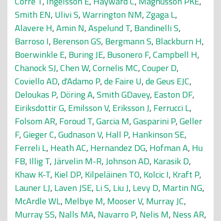
Corre T
,
Ingelsson E
,
Hayward C
,
Magnusson PKE
,
Smith EN
,
Ulivi S
,
Warrington NM
,
Zgaga L
,
Alavere H
,
Amin N
,
Aspelund T
,
Bandinelli S
,
Barroso I
,
Berenson GS
,
Bergmann S
,
Blackburn H
,
Boerwinkle E
,
Buring JE
,
Busonero F
,
Campbell H
,
Chanock SJ
,
Chen W
,
Cornelis MC
,
Couper D
,
Coviello AD
,
d'Adamo P
,
de Faire U
,
de Geus EJC
,
Deloukas P
,
Döring A
,
Smith GDavey
,
Easton DF
,
Eiriksdottir G
,
Emilsson V
,
Eriksson J
,
Ferrucci L
,
Folsom AR
,
Foroud T
,
Garcia M
,
Gasparini P
,
Geller
F
,
Gieger C
,
Gudnason V
,
Hall P
,
Hankinson SE
,
Ferreli L
,
Heath AC
,
Hernandez DG
,
Hofman A
,
Hu
FB
,
Illig T
,
Järvelin M-R
,
Johnson AD
,
Karasik D
,
Khaw K-T
,
Kiel DP
,
Kilpeläinen TO
,
Kolcic I
,
Kraft P
,
Launer LJ
,
Laven JSE
,
Li S
,
Liu J
,
Levy D
,
Martin NG
,
McArdle WL
,
Melbye M
,
Mooser V
,
Murray JC
,
Murray SS
,
Nalls MA
,
Navarro P
,
Nelis M
,
Ness AR
,