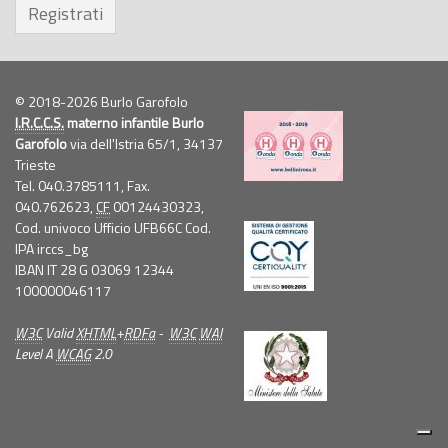
Registrati
© 2018-2026 Burlo Garofolo
I.R.C.C.S.
materno infantile Burlo
Garofolo
via dell'Istria 65/1, 34137
Trieste
Tel. 040.3785111, Fax.
040.762623,
CF
00124430323,
Cod. univoco Ufficio UFB66C Cod.
IPA irccs_bg
IBAN IT 28 G 03069 12344
100000046117
W3C
Valid
XHTML
+
RDFa
-
W3C
WAI
Level A
WCAG
2.0