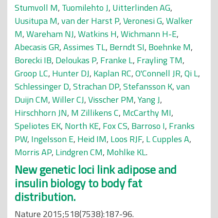
Stumvoll M
,
Tuomilehto J
,
Uitterlinden AG
,
Uusitupa M
,
van der Harst P
,
Veronesi G
,
Walker
M
,
Wareham NJ
,
Watkins H
,
Wichmann H-E
,
Abecasis GR
,
Assimes TL
,
Berndt SI
,
Boehnke M
,
Borecki IB
,
Deloukas P
,
Franke L
,
Frayling TM
,
Groop LC
,
Hunter DJ
,
Kaplan RC
,
O'Connell JR
,
Qi L
,
Schlessinger D
,
Strachan DP
,
Stefansson K
,
van
Duijn CM
,
Willer CJ
,
Visscher PM
,
Yang J
,
Hirschhorn JN
,
M Zillikens C
,
McCarthy MI
,
Speliotes EK
,
North KE
,
Fox CS
,
Barroso I
,
Franks
PW
,
Ingelsson E
,
Heid IM
,
Loos RJF
,
L Cupples A
,
Morris AP
,
Lindgren CM
,
Mohlke KL
.
New genetic loci link adipose and
insulin biology to body fat
distribution.
Nature 2015;518(7538):187-96.