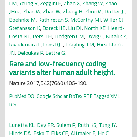
LM
,
Young R
,
Zeggini E
,
Zhan X
,
Zhang W
,
Zhao
JHua
,
Zhao W
,
Zhao W
,
Zheng H
,
Zhou W
,
Rotter JI
,
Boehnke M
,
Kathiresan S
,
McCarthy MI
,
Willer CJ
,
Stefansson K
,
Borecki IB
,
Liu DJ
,
North KE
,
Heard-
Costa NL
,
Pers TH
,
Lindgren CM
,
Oxvig C
,
Kutalik Z
,
Rivadeneira F
,
Loos RJF
,
Frayling TM
,
Hirschhorn
JN
,
Deloukas P
,
Lettre G
.
Rare and low-frequency coding
variants alter human adult height.
Nature 2017;542(7640):186-190.
PubMed
DOI
Google Scholar
BibTex
RTF
Tagged
XML
RIS
Lunetta KL
,
Day FR
,
Sulem P
,
Ruth KS
,
Tung JY
,
Hinds DA
,
Esko T
,
Elks CE
,
Altmaier E
,
He C
,