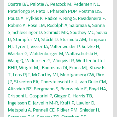
Oostra BA
,
Palotie A
,
Peacock M
,
Pedersen NL
,
Peterlongo P
,
Peto J
,
Pharoah PDP
,
Postma DS
,
Pouta A
,
Pylkäs K
,
Radice P
,
Ring S
,
Rivadeneira F
,
Robino A
,
Rose LM
,
Rudolph A
,
Salomaa V
,
Sanna
S
,
Schlessinger D
,
Schmidt MK
,
Southey MC
,
Sovio
U
,
Stampfer MJ
,
Stöckl D
,
Storniolo AM
,
Timpson
NJ
,
Tyrer J
,
Visser JA
,
Vollenweider P
,
Völzke H
,
Waeber G
,
Waldenberger M
,
Wallaschofski H
,
Wang Q
,
Willemsen G
,
Winqvist R
,
Wolffenbuttel
BHR
,
Wright MJ
,
Boomsma DI
,
Econs MJ
,
Khaw K-
T
,
Loos RJF
,
McCarthy MI
,
Montgomery GW
,
Rice
JP
,
Streeten EA
,
Thorsteinsdottir U
,
van Duijn CM
,
Alizadeh BZ
,
Bergmann S
,
Boerwinkle E
,
Boyd HA
,
Crisponi L
,
Gasparini P
,
Gieger C
,
Harris TB
,
Ingelsson E
,
Järvelin M-R
,
Kraft P
,
Lawlor D
,
Metspalu A
,
Pennell CE
,
Ridker PM
,
Snieder H
,
Sørensen TIA
,
Spector TD
,
Strachan DP
,