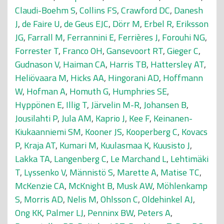
Claudi-Boehm S
,
Collins FS
,
Crawford DC
,
Danesh
J
,
de Faire U
,
de Geus EJC
,
Dörr M
,
Erbel R
,
Eriksson
JG
,
Farrall M
,
Ferrannini E
,
Ferrières J
,
Forouhi NG
,
Forrester T
,
Franco OH
,
Gansevoort RT
,
Gieger C
,
Gudnason V
,
Haiman CA
,
Harris TB
,
Hattersley AT
,
Heliövaara M
,
Hicks AA
,
Hingorani AD
,
Hoffmann
W
,
Hofman A
,
Homuth G
,
Humphries SE
,
Hyppönen E
,
Illig T
,
Järvelin M-R
,
Johansen B
,
Jousilahti P
,
Jula AM
,
Kaprio J
,
Kee F
,
Keinanen-
Kiukaanniemi SM
,
Kooner JS
,
Kooperberg C
,
Kovacs
P
,
Kraja AT
,
Kumari M
,
Kuulasmaa K
,
Kuusisto J
,
Lakka TA
,
Langenberg C
,
Le Marchand L
,
Lehtimäki
T
,
Lyssenko V
,
Männistö S
,
Marette A
,
Matise TC
,
McKenzie CA
,
McKnight B
,
Musk AW
,
Möhlenkamp
S
,
Morris AD
,
Nelis M
,
Ohlsson C
,
Oldehinkel AJ
,
Ong KK
,
Palmer LJ
,
Penninx BW
,
Peters A
,