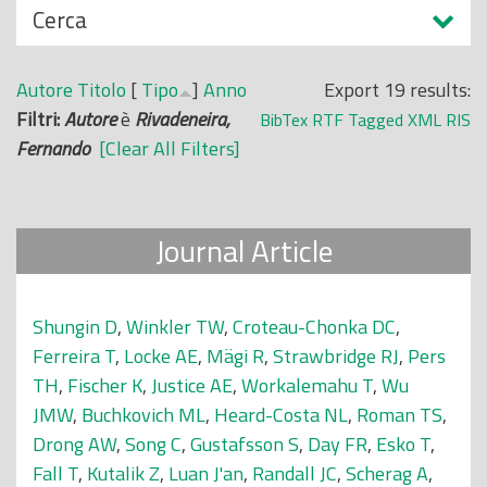
N
Cerca
o
a
p
s
r
Autore
Titolo
[
Tipo
]
Anno
Export 19 results:
c
i
Filtri:
Autore
è
Rivadeneira,
BibTex
RTF
Tagged
XML
RIS
o
n
Fernando
[Clear All Filters]
n
c
d
i
i
p
Journal Article
a
l
e
Shungin D
,
Winkler TW
,
Croteau-Chonka DC
,
Ferreira T
,
Locke AE
,
Mägi R
,
Strawbridge RJ
,
Pers
TH
,
Fischer K
,
Justice AE
,
Workalemahu T
,
Wu
JMW
,
Buchkovich ML
,
Heard-Costa NL
,
Roman TS
,
Drong AW
,
Song C
,
Gustafsson S
,
Day FR
,
Esko T
,
Fall T
,
Kutalik Z
,
Luan J'an
,
Randall JC
,
Scherag A
,