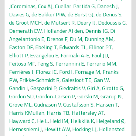
JCorominas
,
Cox AJ
,
Cuellar-Partida G
,
Danesh J
,
Davies G
,
de Bakker PIW
,
de Borst GJ
,
de Denus S
,
de Groot MCH
,
de Mutsert R
,
Deary IJ
,
Dedoussis G
,
Demerath EW
,
Hollander AI den
,
Dennis JG
,
Di
Angelantonio E
,
Drenos F
,
Du M
,
Dunning AM
,
Easton DF
,
Ebeling T
,
Edwards TL
,
Ellinor PT
,
Elliott P
,
Evangelou E
,
Farmaki A-E
,
Faul JD
,
Feitosa MF
,
Feng S
,
Ferrannini E
,
Ferrario MM
,
Ferrières J
,
Florez JC
,
Ford I
,
Fornage M
,
Franks
PW
,
Frikke-Schmidt R
,
Galesloot TE
,
Gan W
,
Gandin I
,
Gasparini P
,
Giedraitis V
,
Giri A
,
Girotto G
,
Gordon SD
,
Gordon-Larsen P
,
Gorski M
,
Grarup N
,
Grove ML
,
Gudnason V
,
Gustafsson S
,
Hansen T
,
Harris KMullan
,
Harris TB
,
Hattersley AT
,
Hayward C
,
He L
,
Heid IM
,
Heikkilä K
,
Helgeland Ø
,
Hernesniemi J
,
Hewitt AW
,
Hocking LJ
,
Hollensted