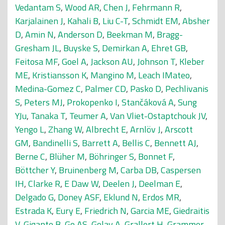
Vedantam S
,
Wood AR
,
Chen J
,
Fehrmann R
,
Karjalainen J
,
Kahali B
,
Liu C-T
,
Schmidt EM
,
Absher
D
,
Amin N
,
Anderson D
,
Beekman M
,
Bragg-
Gresham JL
,
Buyske S
,
Demirkan A
,
Ehret GB
,
Feitosa MF
,
Goel A
,
Jackson AU
,
Johnson T
,
Kleber
ME
,
Kristiansson K
,
Mangino M
,
Leach IMateo
,
Medina-Gomez C
,
Palmer CD
,
Pasko D
,
Pechlivanis
S
,
Peters MJ
,
Prokopenko I
,
Stančáková A
,
Sung
YJu
,
Tanaka T
,
Teumer A
,
Van Vliet-Ostaptchouk JV
,
Yengo L
,
Zhang W
,
Albrecht E
,
Arnlöv J
,
Arscott
GM
,
Bandinelli S
,
Barrett A
,
Bellis C
,
Bennett AJ
,
Berne C
,
Blüher M
,
Böhringer S
,
Bonnet F
,
Böttcher Y
,
Bruinenberg M
,
Carba DB
,
Caspersen
IH
,
Clarke R
,
E Daw W
,
Deelen J
,
Deelman E
,
Delgado G
,
Doney ASF
,
Eklund N
,
Erdos MR
,
Estrada K
,
Eury E
,
Friedrich N
,
Garcia ME
,
Giedraitis
V
,
Gigante B
,
Go AS
,
Golay A
,
Grallert H
,
Grammer