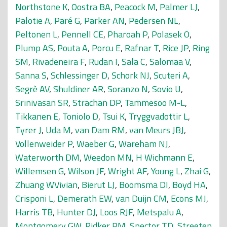
Northstone K
,
Oostra BA
,
Peacock M
,
Palmer LJ
,
Palotie A
,
Paré G
,
Parker AN
,
Pedersen NL
,
Peltonen L
,
Pennell CE
,
Pharoah P
,
Polasek O
,
Plump AS
,
Pouta A
,
Porcu E
,
Rafnar T
,
Rice JP
,
Ring
SM
,
Rivadeneira F
,
Rudan I
,
Sala C
,
Salomaa V
,
Sanna S
,
Schlessinger D
,
Schork NJ
,
Scuteri A
,
Segrè AV
,
Shuldiner AR
,
Soranzo N
,
Sovio U
,
Srinivasan SR
,
Strachan DP
,
Tammesoo M-L
,
Tikkanen E
,
Toniolo D
,
Tsui K
,
Tryggvadottir L
,
Tyrer J
,
Uda M
,
van Dam RM
,
van Meurs JBJ
,
Vollenweider P
,
Waeber G
,
Wareham NJ
,
Waterworth DM
,
Weedon MN
,
H Wichmann E
,
Willemsen G
,
Wilson JF
,
Wright AF
,
Young L
,
Zhai G
,
Zhuang WVivian
,
Bierut LJ
,
Boomsma DI
,
Boyd HA
,
Crisponi L
,
Demerath EW
,
van Duijn CM
,
Econs MJ
,
Harris TB
,
Hunter DJ
,
Loos RJF
,
Metspalu A
,
Montgomery GW
,
Ridker PM
,
Spector TD
,
Streeten