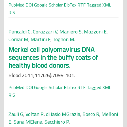
PubMed
DOI
Google Scholar
BibTex
RTF
Tagged
XML
RIS
Pancaldi C
,
Corazzari V
,
Maniero S
,
Mazzoni E
,
Comar M
,
Martini F
,
Tognon M
.
Merkel cell polyomavirus DNA
sequences in the buffy coats of
healthy blood donors.
Blood 2011;117(26):7099-101.
PubMed
DOI
Google Scholar
BibTex
RTF
Tagged
XML
RIS
Zauli G
,
Voltan R
,
di Iasio MGrazia
,
Bosco R
,
Melloni
E
,
Sana MElena
,
Secchiero P
.