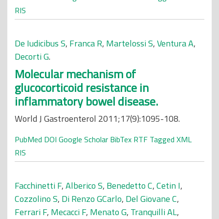
RIS
De Iudicibus S
,
Franca R
,
Martelossi S
,
Ventura A
,
Decorti G
.
Molecular mechanism of
glucocorticoid resistance in
inflammatory bowel disease.
World J Gastroenterol 2011;17(9):1095-108.
PubMed
DOI
Google Scholar
BibTex
RTF
Tagged
XML
RIS
Facchinetti F
,
Alberico S
,
Benedetto C
,
Cetin I
,
Cozzolino S
,
Di Renzo GCarlo
,
Del Giovane C
,
Ferrari F
,
Mecacci F
,
Menato G
,
Tranquilli AL
,