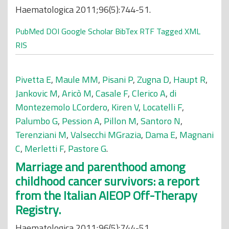
Haematologica 2011;96(5):744-51.
PubMed
DOI
Google Scholar
BibTex
RTF
Tagged
XML
RIS
Pivetta E
,
Maule MM
,
Pisani P
,
Zugna D
,
Haupt R
,
Jankovic M
,
Aricò M
,
Casale F
,
Clerico A
,
di
Montezemolo LCordero
,
Kiren V
,
Locatelli F
,
Palumbo G
,
Pession A
,
Pillon M
,
Santoro N
,
Terenziani M
,
Valsecchi MGrazia
,
Dama E
,
Magnani
C
,
Merletti F
,
Pastore G
.
Marriage and parenthood among
childhood cancer survivors: a report
from the Italian AIEOP Off-Therapy
Registry.
Haematologica 2011;96(5):744-51.