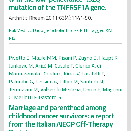
mutation of the TNFRSF1A gene.
Arthritis Rheum 2011;63(4):1141-50.
PubMed
DOI
Google Scholar
BibTex
RTF
Tagged
XML
RIS
Pivetta E
,
Maule MM
,
Pisani P
,
Zugna D
,
Haupt R
,
Jankovic M
,
Aricò M
,
Casale F
,
Clerico A
,
di
Montezemolo LCordero
,
Kiren V
,
Locatelli F
,
Palumbo G
,
Pession A
,
Pillon M
,
Santoro N
,
Terenziani M
,
Valsecchi MGrazia
,
Dama E
,
Magnani
C
,
Merletti F
,
Pastore G
.
Marriage and parenthood among
childhood cancer survivors: a report
from the Italian AIEOP Off-Therapy