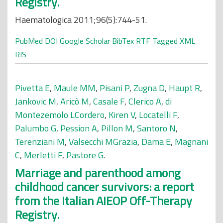
Registry.
Haematologica 2011;96(5):744-51.
PubMed
DOI
Google Scholar
BibTex
RTF
Tagged
XML
RIS
Pivetta E
,
Maule MM
,
Pisani P
,
Zugna D
,
Haupt R
,
Jankovic M
,
Aricò M
,
Casale F
,
Clerico A
,
di
Montezemolo LCordero
,
Kiren V
,
Locatelli F
,
Palumbo G
,
Pession A
,
Pillon M
,
Santoro N
,
Terenziani M
,
Valsecchi MGrazia
,
Dama E
,
Magnani
C
,
Merletti F
,
Pastore G
.
Marriage and parenthood among
childhood cancer survivors: a report
from the Italian AIEOP Off-Therapy
Registry.