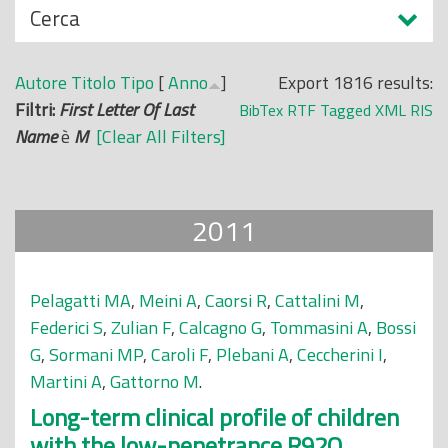
N
Cerca
o
a
p
s
r
Autore
Titolo
Tipo
[
Anno
]
Export 1816 results:
c
i
Filtri:
First Letter Of Last
BibTex
RTF
Tagged
XML
RIS
o
n
Name
è
M
[Clear All Filters]
n
c
d
i
i
p
2011
a
l
e
Pelagatti MA
,
Meini A
,
Caorsi R
,
Cattalini M
,
Federici S
,
Zulian F
,
Calcagno G
,
Tommasini A
,
Bossi
G
,
Sormani MP
,
Caroli F
,
Plebani A
,
Ceccherini I
,
Martini A
,
Gattorno M
.
Long-term clinical profile of children
with the low-penetrance R92Q