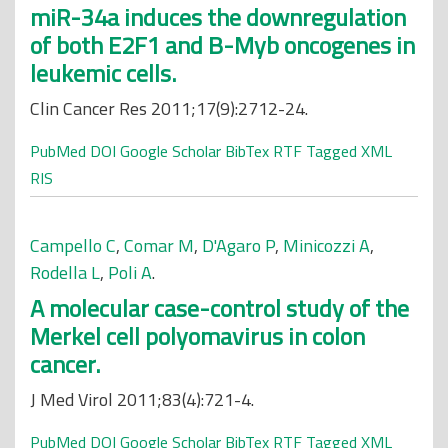
miR-34a induces the downregulation
of both E2F1 and B-Myb oncogenes in
leukemic cells.
Clin Cancer Res 2011;17(9):2712-24.
PubMed
DOI
Google Scholar
BibTex
RTF
Tagged
XML
RIS
Campello C
,
Comar M
,
D'Agaro P
,
Minicozzi A
,
Rodella L
,
Poli A
.
A molecular case-control study of the
Merkel cell polyomavirus in colon
cancer.
J Med Virol 2011;83(4):721-4.
PubMed
DOI
Google Scholar
BibTex
RTF
Tagged
XML