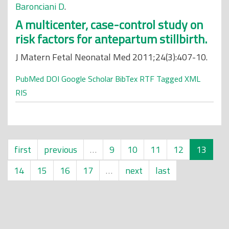
Baronciani D
.
A multicenter, case-control study on
risk factors for antepartum stillbirth.
J Matern Fetal Neonatal Med 2011;24(3):407-10.
PubMed
DOI
Google Scholar
BibTex
RTF
Tagged
XML
RIS
first
previous
…
9
10
11
12
13
14
15
16
17
…
next
last