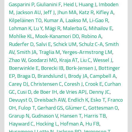
Gasparini P
,
Giulianini F
,
Heid I
,
Huang J
,
Imboden
M
,
Jackson AU
,
Jeff J
,
Jhun MA
,
Katz R
,
Kifley A
,
Kilpeläinen TO
,
Kumar A
,
Laakso M
,
Li-Gao R
,
Lohman K
,
Lu Y
,
Mägi R
,
Malerba G
,
Mihailov E
,
Mohlke KL
,
Mook-Kanamori DO
,
Robino A
,
Ruderfer D
,
Salvi E
,
Schick UM
,
Schulz C-A
,
Smith
AV
,
Smith JA
,
Traglia M
,
Yerges-Armstrong LM
,
Zhao W
,
Goodarzi MO
,
Kraja AT
,
Liu C
,
Wessel J
,
Boerwinkle E
,
Borecki IB
,
Bork-Jensen J
,
Bottinger
EP
,
Braga D
,
Brandslund I
,
Brody JA
,
Campbell A
,
Carey DJ
,
Christensen C
,
Coresh J
,
Crook E
,
Curhan
GC
,
Cusi D
,
de Boer IH
,
de Vries APJ
,
Denny JC
,
Devuyst O
,
Dreisbach AW
,
Endlich K
,
Esko T
,
Franco
OH
,
Fulop T
,
Gerhard GS
,
Glümer C
,
Gottesman O
,
Grarup N
,
Gudnason V
,
Hansen T
,
Harris TB
,
Hayward C
,
Hocking L
,
Hofman A
,
Hu FB
,
Husemoen LLotte N
,
Jackson RD
,
Jørgensen T
,