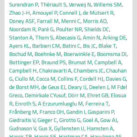
Surendran P
,
Thériault S
,
Verweij N
,
Willems SM
,
Zhao J-H
,
Amouyel P
,
Connell J
,
de Mutsert R
,
Doney ASF
,
Farrall M
,
Menni C
,
Morris AD
,
Noordam R
,
Paré G
,
Poulter NR
,
Shields DC
,
Stanton A
,
Thom S
,
Abecasis G
,
Amin N
,
Arking DE
,
Ayers KL
,
Barbieri CM
,
Batini C
,
Bis JC
,
Blake T
,
Bochud M
,
Boehnke M
,
Boerwinkle E
,
Boomsma DI
,
Bottinger EP
,
Braund PS
,
Brumat M
,
Campbell A
,
Campbell H
,
Chakravarti A
,
Chambers JC
,
Chauhan
G
,
Ciullo M
,
Cocca M
,
Collins F
,
Cordell HJ
,
Davies G
,
de Borst MH
,
de Geus EJ
,
Deary IJ
,
Deelen J
,
M Fdel
Greco
,
Demirkale CYusuf
,
Dörr M
,
Ehret GB
,
Elosua
R
,
Enroth S
,
A Erzurumluoglu M
,
Ferreira T
,
Frånberg M
,
Franco OH
,
Gandin I
,
Gasparini P
,
Giedraitis V
,
Gieger C
,
Girotto G
,
Goel A
,
Gow AJ
,
Gudnason V
,
Guo X
,
Gyllensten U
,
Hamsten A
,
Harris TB
,
Harris SE
,
Hartman CA
,
Havulinna AS
,