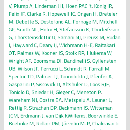
V
,
Plump A
,
Lindeman JH
,
Hoen PAC 't
,
König IR
,
Felix JF
,
Clarke R
,
Hopewell JC
,
Ongen H
,
Breteler
M
,
Debette S
,
Destefano AL
,
Fornage M
,
Mitchell
GF
,
Smith NL
,
Holm H
,
Stefansson K
,
Thorleifsson
G
,
Thorsteinsdottir U
,
Samani NJ
,
Preuss M
,
Rudan
I
,
Hayward C
,
Deary IJ
,
Wichmann H-E
,
Raitakari
OT
,
Palmas W
,
Kooner JS
,
Stolk RP
,
J Jukema W
,
Wright AF
,
Boomsma DI
,
Bandinelli S
,
Gyllensten
UB
,
Wilson JF
,
Ferrucci L
,
Schmidt R
,
Farrall M
,
Spector TD
,
Palmer LJ
,
Tuomilehto J
,
Pfeufer A
,
Gasparini P
,
Siscovick D
,
Altshuler D
,
Loos RJF
,
Toniolo D
,
Snieder H
,
Gieger C
,
Meneton P
,
Wareham NJ
,
Oostra BA
,
Metspalu A
,
Launer L
,
Rettig R
,
Strachan DP
,
Beckmann JS
,
Witteman
JCM
,
Erdmann J
,
van Dijk KWillems
,
Boerwinkle E
,
Boehnke M
,
Ridker PM
,
Järvelin M-R
,
Chakravarti