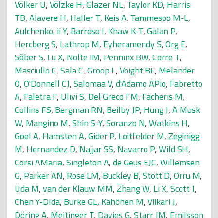
Völker U
,
Völzke H
,
Glazer NL
,
Taylor KD
,
Harris
TB
,
Alavere H
,
Haller T
,
Keis A
,
Tammesoo M-L
,
Aulchenko, ii Y
,
Barroso I
,
Khaw K-T
,
Galan P
,
Hercberg S
,
Lathrop M
,
Eyheramendy S
,
Org E
,
Sõber S
,
Lu X
,
Nolte IM
,
Penninx BW
,
Corre T
,
Masciullo C
,
Sala C
,
Groop L
,
Voight BF
,
Melander
O
,
O'Donnell CJ
,
Salomaa V
,
d'Adamo APio
,
Fabretto
A
,
Faletra F
,
Ulivi S
,
Del Greco FM
,
Facheris M
,
Collins FS
,
Bergman RN
,
Beilby JP
,
Hung J
,
A Musk
W
,
Mangino M
,
Shin S-Y
,
Soranzo N
,
Watkins H
,
Goel A
,
Hamsten A
,
Gider P
,
Loitfelder M
,
Zeginigg
M
,
Hernandez D
,
Najjar SS
,
Navarro P
,
Wild SH
,
Corsi AMaria
,
Singleton A
,
de Geus EJC
,
Willemsen
G
,
Parker AN
,
Rose LM
,
Buckley B
,
Stott D
,
Orru M
,
Uda M
,
van der Klauw MM
,
Zhang W
,
Li X
,
Scott J
,
Chen Y-DIda
,
Burke GL
,
Kähönen M
,
Viikari J
,
Döring A
,
Meitinger T
,
Davies G
,
Starr JM
,
Emilsson