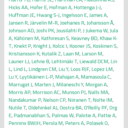
Hicks AA
,
Hofer E
,
Hofman A
,
Hottenga J-J
,
Huffman JE
,
Hwang S-J
,
Ingelsson E
,
James A
,
Jansen R
,
Järvelin M-R
,
Joehanes R
,
Johansson Å
,
Johnson AD
,
Joshi PK
,
Jousilahti P
,
J Jukema W
,
Jula
A
,
Kähönen M
,
Kathiresan S
,
Keavney BD
,
Khaw K-
T
,
Knekt P
,
Knight J
,
Kolcic I
,
Kooner JS
,
Koskinen S
,
Kristiansson K
,
Kutalik Z
,
Laan M
,
Larson M
,
Launer LJ
,
Lehne B
,
Lehtimäki T
,
Liewald DCM
,
Lin
L
,
Lind L
,
Lindgren CM
,
Liu Y
,
Loos RJF
,
Lopez LM
,
Lu Y
,
Lyytikäinen L-P
,
Mahajan A
,
Mamasoula C
,
Marrugat J
,
Marten J
,
Milaneschi Y
,
Morgan A
,
Morris AP
,
Morrison AC
,
Munson PJ
,
Nalls MA
,
Nandakumar P
,
Nelson CP
,
Niiranen T
,
Nolte IM
,
Nutile T
,
Oldehinkel AJ
,
Oostra BA
,
O'Reilly PF
,
Org
E
,
Padmanabhan S
,
Palmas W
,
Palotie A
,
Pattie A
,
Penninx BWJH
,
Perola M
,
Peters A
,
Polasek O
,