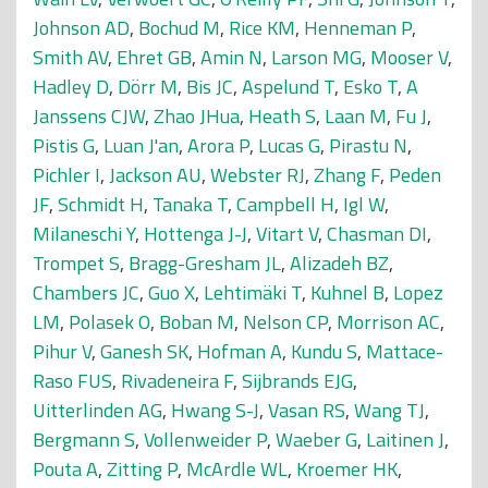
Johnson AD
,
Bochud M
,
Rice KM
,
Henneman P
,
Smith AV
,
Ehret GB
,
Amin N
,
Larson MG
,
Mooser V
,
Hadley D
,
Dörr M
,
Bis JC
,
Aspelund T
,
Esko T
,
A
Janssens CJW
,
Zhao JHua
,
Heath S
,
Laan M
,
Fu J
,
Pistis G
,
Luan J'an
,
Arora P
,
Lucas G
,
Pirastu N
,
Pichler I
,
Jackson AU
,
Webster RJ
,
Zhang F
,
Peden
JF
,
Schmidt H
,
Tanaka T
,
Campbell H
,
Igl W
,
Milaneschi Y
,
Hottenga J-J
,
Vitart V
,
Chasman DI
,
Trompet S
,
Bragg-Gresham JL
,
Alizadeh BZ
,
Chambers JC
,
Guo X
,
Lehtimäki T
,
Kuhnel B
,
Lopez
LM
,
Polasek O
,
Boban M
,
Nelson CP
,
Morrison AC
,
Pihur V
,
Ganesh SK
,
Hofman A
,
Kundu S
,
Mattace-
Raso FUS
,
Rivadeneira F
,
Sijbrands EJG
,
Uitterlinden AG
,
Hwang S-J
,
Vasan RS
,
Wang TJ
,
Bergmann S
,
Vollenweider P
,
Waeber G
,
Laitinen J
,
Pouta A
,
Zitting P
,
McArdle WL
,
Kroemer HK
,