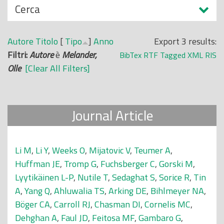
N
Cerca
o
a
p
s
r
Autore
Titolo
[
Tipo
]
Anno
Export 3 results:
c
i
Filtri:
Autore
è
Melander,
BibTex
RTF
Tagged
XML
RIS
o
n
Olle
[Clear All Filters]
n
c
d
i
i
p
Journal Article
a
l
e
Li M
,
Li Y
,
Weeks O
,
Mijatovic V
,
Teumer A
,
Huffman JE
,
Tromp G
,
Fuchsberger C
,
Gorski M
,
Lyytikäinen L-P
,
Nutile T
,
Sedaghat S
,
Sorice R
,
Tin
A
,
Yang Q
,
Ahluwalia TS
,
Arking DE
,
Bihlmeyer NA
,
Böger CA
,
Carroll RJ
,
Chasman DI
,
Cornelis MC
,
Dehghan A
,
Faul JD
,
Feitosa MF
,
Gambaro G
,