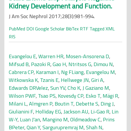
Kidney Development and Function.
J Am Soc Nephrol 2017;28(3):981-994.
PubMed
DOI
Google Scholar
BibTex
RTF
Tagged
XML
RIS
Evangelou E
,
Warren HR
,
Mosen-Ansorena D
,
Mifsud B
,
Pazoki R
,
Gao H
,
Ntritsos G
,
Dimou N
,
Cabrera CP
,
Karaman I
,
Ng FLiang
,
Evangelou M
,
Witkowska K
,
Tzanis E
,
Hellwege JN
,
Giri A
,
Edwards DRVelez
,
Sun YV
,
Cho K
,
J Gaziano M
,
Wilson PWF
,
Tsao PS
,
Kovesdy CP
,
Esko T
,
Mägi R
,
Milani L
,
Almgren P
,
Boutin T
,
Debette S
,
Ding J
,
Giulianini F
,
Holliday EG
,
Jackson AU
,
Li-Gao R
,
Lin
W-Y
,
Luan J'an
,
Mangino M
,
Oldmeadow C
,
Prins
BPeter
,
Qian Y
,
Sargurupremraj M
,
Shah N
,