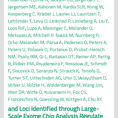
Jørgensen ME
,
Kähönen M
,
Kardia SLR
,
König W
,
Kooperberg C
,
Kriebel J
,
Launer LJ
,
Lauritzen T
,
Lehtimäki T
,
Levy D
,
Linksted P
,
Linneberg A
,
Liu Y
,
Loos RJF
,
Lupo A
,
Meisinger C
,
Melander O
,
Metspalu A
,
Mitchell P
,
Nauck M
,
Nürnberg P
,
Orho-Melander M
,
Parsa A
,
Pedersen O
,
Peters A
,
Peters U
,
Polasek O
,
Porteous D
,
Probst-Hensch
NM
,
Psaty BM
,
Qi L
,
Raitakari OT
,
Reiner AP
,
Rettig
R
,
Ridker PM
,
Rivadeneira F
,
Rossouw JE
,
Schmidt
F
,
Siscovick D
,
Soranzo N
,
Strauch K
,
Toniolo D
,
Turner ST
,
Uitterlinden AG
,
Ulivi S
,
Velayutham D
,
Völker U
,
Völzke H
,
Waldenberger M
,
Wang JJin
,
Weir DR
,
Witte D
,
Kuivaniemi H
,
Fox CS
,
Franceschini N
,
Goessling W
,
Köttgen A
,
Chu AY
.
and Loci Identified through Large-
Scale Exome Chip Analysis Regulate