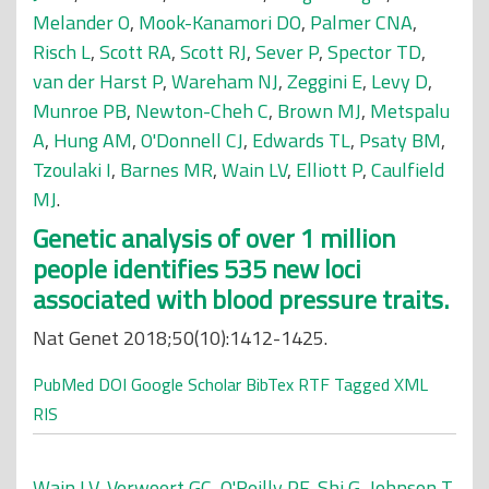
Melander O
,
Mook-Kanamori DO
,
Palmer CNA
,
Risch L
,
Scott RA
,
Scott RJ
,
Sever P
,
Spector TD
,
van der Harst P
,
Wareham NJ
,
Zeggini E
,
Levy D
,
Munroe PB
,
Newton-Cheh C
,
Brown MJ
,
Metspalu
A
,
Hung AM
,
O'Donnell CJ
,
Edwards TL
,
Psaty BM
,
Tzoulaki I
,
Barnes MR
,
Wain LV
,
Elliott P
,
Caulfield
MJ
.
Genetic analysis of over 1 million
people identifies 535 new loci
associated with blood pressure traits.
Nat Genet 2018;50(10):1412-1425.
PubMed
DOI
Google Scholar
BibTex
RTF
Tagged
XML
RIS
Wain LV
,
Verwoert GC
,
O'Reilly PF
,
Shi G
,
Johnson T
,