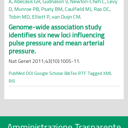
A
,
Abecasis GR
,
Gudnason V
,
Newton-Cheh C
,
Levy
D
,
Munroe PB
,
Psaty BM
,
Caulfield MJ
,
Rao DC
,
Tobin MD
,
Elliott P
,
van Duijn CM
.
Genome-wide association study
identifies six new loci influencing
pulse pressure and mean arterial
pressure.
Nat Genet 2011;43(10):1005-11.
PubMed
DOI
Google Scholar
BibTex
RTF
Tagged
XML
RIS
Amministrazione Trasparente