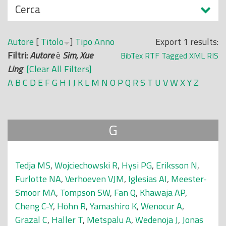
N
Cerca
o
a
p
s
r
Autore
[
Titolo
]
Tipo
Anno
Export 1 results:
c
i
Filtri:
Autore
è
Sim, Xue
BibTex
RTF
Tagged
XML
RIS
o
n
Ling
[Clear All Filters]
n
c
A
B
C
D
E
F
G
H
I
J
K
L
M
N
O
P
Q
R
S
T
U
V
W
X
Y
Z
d
i
i
p
a
G
l
e
Tedja MS
,
Wojciechowski R
,
Hysi PG
,
Eriksson N
,
Furlotte NA
,
Verhoeven VJM
,
Iglesias AI
,
Meester-
Smoor MA
,
Tompson SW
,
Fan Q
,
Khawaja AP
,
Cheng C-Y
,
Höhn R
,
Yamashiro K
,
Wenocur A
,
Grazal C
,
Haller T
,
Metspalu A
,
Wedenoja J
,
Jonas