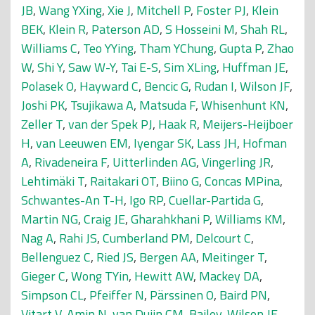
JB
,
Wang YXing
,
Xie J
,
Mitchell P
,
Foster PJ
,
Klein
BEK
,
Klein R
,
Paterson AD
,
S Hosseini M
,
Shah RL
,
Williams C
,
Teo YYing
,
Tham YChung
,
Gupta P
,
Zhao
W
,
Shi Y
,
Saw W-Y
,
Tai E-S
,
Sim XLing
,
Huffman JE
,
Polasek O
,
Hayward C
,
Bencic G
,
Rudan I
,
Wilson JF
,
Joshi PK
,
Tsujikawa A
,
Matsuda F
,
Whisenhunt KN
,
Zeller T
,
van der Spek PJ
,
Haak R
,
Meijers-Heijboer
H
,
van Leeuwen EM
,
Iyengar SK
,
Lass JH
,
Hofman
A
,
Rivadeneira F
,
Uitterlinden AG
,
Vingerling JR
,
Lehtimäki T
,
Raitakari OT
,
Biino G
,
Concas MPina
,
Schwantes-An T-H
,
Igo RP
,
Cuellar-Partida G
,
Martin NG
,
Craig JE
,
Gharahkhani P
,
Williams KM
,
Nag A
,
Rahi JS
,
Cumberland PM
,
Delcourt C
,
Bellenguez C
,
Ried JS
,
Bergen AA
,
Meitinger T
,
Gieger C
,
Wong TYin
,
Hewitt AW
,
Mackey DA
,
Simpson CL
,
Pfeiffer N
,
Pärssinen O
,
Baird PN
,
Vitart V
,
Amin N
,
van Duijn CM
,
Bailey-Wilson JE
,