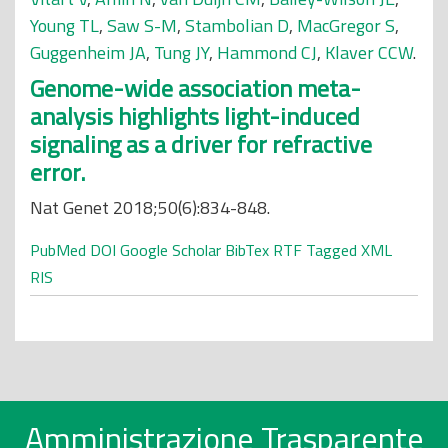
Young TL
,
Saw S-M
,
Stambolian D
,
MacGregor S
,
Guggenheim JA
,
Tung JY
,
Hammond CJ
,
Klaver CCW
.
Genome-wide association meta-
analysis highlights light-induced
signaling as a driver for refractive
error.
Nat Genet 2018;50(6):834-848.
PubMed
DOI
Google Scholar
BibTex
RTF
Tagged
XML
RIS
Amministrazione Trasparente