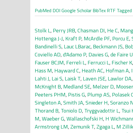
PubMed
DOI
Google Scholar
BibTex
RTF
Tagged
Stolk L
,
Perry JRB
,
Chasman DI
,
He C
,
Mang
Hottenga J-J
,
Kraft P
,
McArdle PF
,
Porcu E
,
Bandinelli S
,
Lauc LBarac
,
Beckmann JS
,
Bo
Coviello AD
,
d'Adamo P
,
Davies G
,
de Faire U
Fauser BCJM
,
Ferreli L
,
Ferrucci L
,
Fischer K
Hass M
,
Hayward C
,
Heath AC
,
Hofman A
,
Lahti J
,
Lai S
,
Laisk T
,
Laven JSE
,
Lawlor DA
McKnight B
,
Medland SE
,
Melzer D
,
Mooser
Peeters PHM
,
Pistis G
,
Plump AS
,
Polasek 
Singleton A
,
Smith JA
,
Snieder H
,
Soranzo 
Thorand B
,
Toniolo D
,
Tryggvadottir L
,
Tsui 
M
,
Waeber G
,
Wallaschofski H
,
H Wichman
Armstrong LM
,
Zemunik T
,
Zgaga L
,
M Zilli