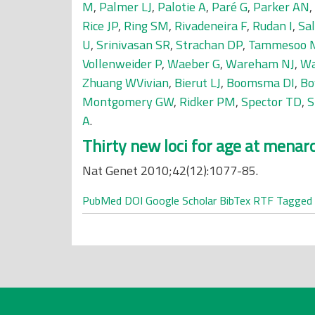
M
,
Palmer LJ
,
Palotie A
,
Paré G
,
Parker AN
,
Rice JP
,
Ring SM
,
Rivadeneira F
,
Rudan I
,
Sal
U
,
Srinivasan SR
,
Strachan DP
,
Tammesoo 
Vollenweider P
,
Waeber G
,
Wareham NJ
,
Wa
Zhuang WVivian
,
Bierut LJ
,
Boomsma DI
,
Bo
Montgomery GW
,
Ridker PM
,
Spector TD
,
S
A
.
Thirty new loci for age at menar
Nat Genet 2010;42(12):1077-85.
PubMed
DOI
Google Scholar
BibTex
RTF
Tagged