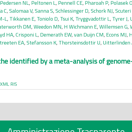
Pedersen NL
,
Peltonen L
,
Pennell CE
,
Pharoah P
,
Polasek 
a C
,
Salomaa V
,
Sanna S
,
Schlessinger D
,
Schork NJ
,
Scuteri
M-L
,
Tikkanen E
,
Toniolo D
,
Tsui K
,
Tryggvadottir L
,
Tyrer J
,
terworth DM
,
Weedon MN
,
H Wichmann E
,
Willemsen G
,
yd HA
,
Crisponi L
,
Demerath EW
,
van Duijn CM
,
Econs MJ
,
H
treeten EA
,
Stefansson K
,
Thorsteinsdottir U
,
Uitterlinden
che identified by a meta-analysis of genome
XML
RIS
Amministrazione Trasparente