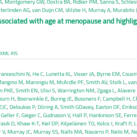
A
,
Montgomery GW
,
Oostra BA
,
Ridker PM
,
Sanna S
,
Schles
tterlinden AG
,
van Duijn CM
,
Völzke H
,
Murray A
,
Murabito
associated with age at menopause and highl
XML
RIS
ranceschini N
,
He C
,
Lunetta KL
,
Visser JA
,
Byrne EM
,
Cousm
angino M
,
Marongiu M
,
McArdle PF
,
Smith AV
,
Stolk L
,
van
n PKE
,
Smith EN
,
Ulivi S
,
Warrington NM
,
Zgaga L
,
Alavere
burn H
,
Boerwinkle E
,
Buring JE
,
Busonero F
,
Campbell H
,
C
EJC
,
Deloukas P
,
Döring A
,
Smith GDavey
,
Easton DF
,
Eiriks
,
Geller F
,
Gieger C
,
Gudnason V
,
Hall P
,
Hankinson SE
,
Ferrel
asik D
,
Khaw K-T
,
Kiel DP
,
Kilpeläinen TO
,
Kolcic I
,
Kraft P
,
L
 V
,
Murray JC
,
Murray SS
,
Nalls MA
,
Navarro P
,
Nelis M
,
Ne