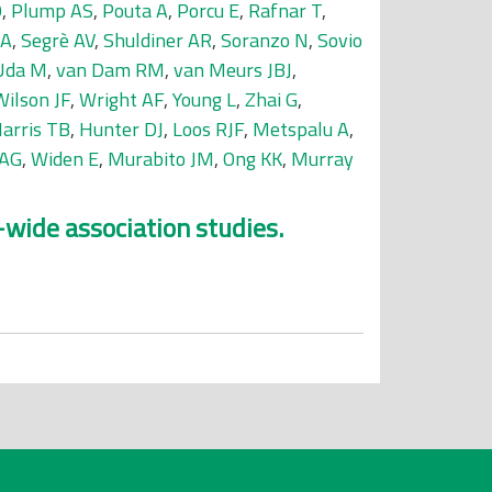
O
,
Plump AS
,
Pouta A
,
Porcu E
,
Rafnar T
,
 A
,
Segrè AV
,
Shuldiner AR
,
Soranzo N
,
Sovio
Uda M
,
van Dam RM
,
van Meurs JBJ
,
Wilson JF
,
Wright AF
,
Young L
,
Zhai G
,
arris TB
,
Hunter DJ
,
Loos RJF
,
Metspalu A
,
 AG
,
Widen E
,
Murabito JM
,
Ong KK
,
Murray
-wide association studies.