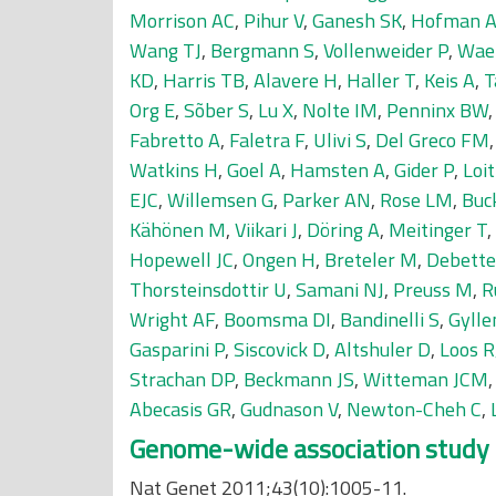
Morrison AC
,
Pihur V
,
Ganesh SK
,
Hofman 
Wang TJ
,
Bergmann S
,
Vollenweider P
,
Wae
KD
,
Harris TB
,
Alavere H
,
Haller T
,
Keis A
,
T
Org E
,
Sõber S
,
Lu X
,
Nolte IM
,
Penninx BW
Fabretto A
,
Faletra F
,
Ulivi S
,
Del Greco FM
Watkins H
,
Goel A
,
Hamsten A
,
Gider P
,
Loi
EJC
,
Willemsen G
,
Parker AN
,
Rose LM
,
Buc
Kähönen M
,
Viikari J
,
Döring A
,
Meitinger T
,
Hopewell JC
,
Ongen H
,
Breteler M
,
Debette
Thorsteinsdottir U
,
Samani NJ
,
Preuss M
,
R
Wright AF
,
Boomsma DI
,
Bandinelli S
,
Gylle
Gasparini P
,
Siscovick D
,
Altshuler D
,
Loos R
Strachan DP
,
Beckmann JS
,
Witteman JCM
Abecasis GR
,
Gudnason V
,
Newton-Cheh C
,
Genome-wide association study id
Nat Genet 2011;43(10):1005-11.