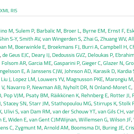
XML
RIS
ino M
,
Sulem P
,
Barbalic M
,
Broer L
,
Byrne EM
,
Ernst F
,
Esk
Shin S-Y
,
Smith AV
,
van Wingerden S
,
Zhai G
,
Zhuang WV
,
Al
ban M
,
Boerwinkle E
,
Broekmans FJ
,
Burri A
,
Campbell H
,
C
,
de Geus EJC
,
Deary IJ
,
Dedoussis GVZ
,
Deloukas P
,
Ebrahim
,
Folsom AR
,
Garcia ME
,
Gasparini P
,
Gieger C
,
Glazer N
,
Gro
Ingelsson E
,
A Janssens CJW
,
Johnson AD
,
Karasik D
,
Kardia
,
Liu J
,
Lopez LM
,
Louwers YV
,
Magnusson PKE
,
Marongiu M
 V
,
Navarro P
,
Newman AB
,
Nyholt DR
,
N Onland-Moret C
,
O
,
Pop VJM
,
Psaty BM
,
Räikkönen K
,
Rehnberg E
,
Rotter JI
,
N
,
Stacey SN
,
Starr JM
,
Stathopoulou MG
,
Stirrups K
,
Stolk 
K
,
Ulivi S
,
van Dam RM
,
van der Schouw YT
,
van Gils CH
,
van
n E
,
Widen E
,
van Gent CJMWijnan
,
Willemsen G
,
Wilson JF
,
kens C
,
Zygmunt M
,
Arnold AM
,
Boomsma DI
,
Buring JE
,
Cri