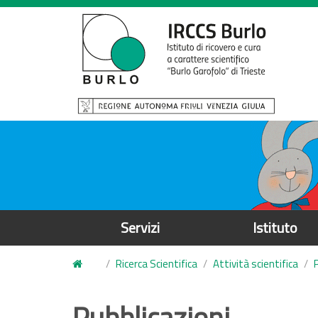
S
a
l
t
a
a
l
c
o
n
t
e
Servizi
Istituto
n
u
Ricerca Scientifica
Attività scientifica
t
o
Pubblicazioni
p