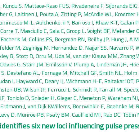
A
,
Kundu S
,
Mattace-Raso FUS
,
Rivadeneira F
,
Sijbrands EJG
ber G
,
Laitinen J
,
Pouta A
,
Zitting P
,
McArdle WL
,
Kroemer 
ammesoo M-L
,
Aulchenko, ii Y
,
Barroso I
,
Khaw K-T
,
Galan P
,
Corre T
,
Masciullo C
,
Sala C
,
Groop L
,
Voight BF
,
Melander 
,
Facheris M
,
Collins FS
,
Bergman RN
,
Beilby JP
,
Hung J
,
A M
tfelder M
,
Zeginigg M
,
Hernandez D
,
Najjar SS
,
Navarro P
,
W
kley B
,
Stott D
,
Orru M
,
Uda M
,
van der Klauw MM
,
Zhang 
Davies G
,
Starr JM
,
Emilsson V
,
Plump A
,
Lindeman JH
,
Hoe
 S
,
Destefano AL
,
Fornage M
,
Mitchell GF
,
Smith NL
,
Holm
udan I
,
Hayward C
,
Deary IJ
,
Wichmann H-E
,
Raitakari OT
,
P
nsten UB
,
Wilson JF
,
Ferrucci L
,
Schmidt R
,
Farrall M
,
Spect
JF
,
Toniolo D
,
Snieder H
,
Gieger C
,
Meneton P
,
Wareham NJ
,
Erdmann J
,
van Dijk KWillems
,
Boerwinkle E
,
Boehnke M
,
R
Levy D
,
Munroe PB
,
Psaty BM
,
Caulfield MJ
,
Rao DC
,
Tobin
entifies six new loci influencing pulse pres