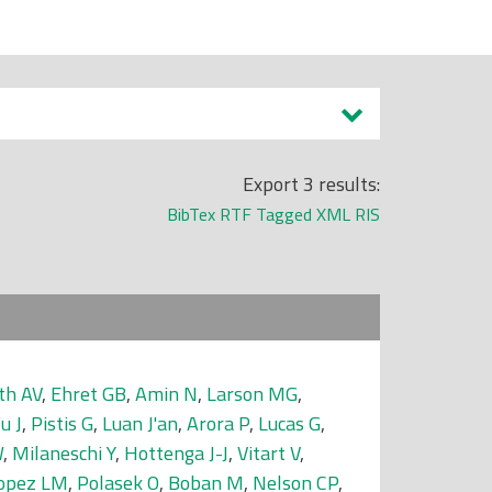
Export 3 results:
BibTex
RTF
Tagged
XML
RIS
th AV
,
Ehret GB
,
Amin N
,
Larson MG
,
u J
,
Pistis G
,
Luan J'an
,
Arora P
,
Lucas G
,
W
,
Milaneschi Y
,
Hottenga J-J
,
Vitart V
,
opez LM
,
Polasek O
,
Boban M
,
Nelson CP
,