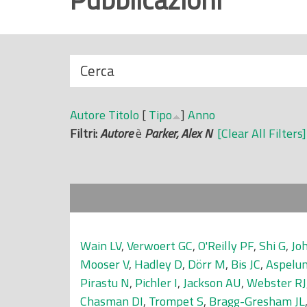
r
i
n
N
Cerca
c
a
i
s
p
Autore
Titolo
[
Tipo
]
Anno
c
a
Filtri:
Autore
è
Parker, Alex N
[Clear All Filters]
o
l
n
e
d
i
Wain LV
,
Verwoert GC
,
O'Reilly PF
,
Shi G
,
Jo
Mooser V
,
Hadley D
,
Dörr M
,
Bis JC
,
Aspelun
Pirastu N
,
Pichler I
,
Jackson AU
,
Webster RJ
Chasman DI
,
Trompet S
,
Bragg-Gresham JL