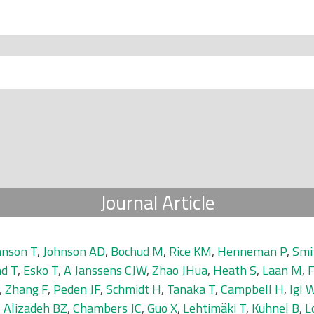
Journal Article
hnson T
,
Johnson AD
,
Bochud M
,
Rice KM
,
Henneman P
,
Smi
d T
,
Esko T
,
A Janssens CJW
,
Zhao JHua
,
Heath S
,
Laan M
,
F
,
Zhang F
,
Peden JF
,
Schmidt H
,
Tanaka T
,
Campbell H
,
Igl 
,
Alizadeh BZ
,
Chambers JC
,
Guo X
,
Lehtimäki T
,
Kuhnel B
,
L