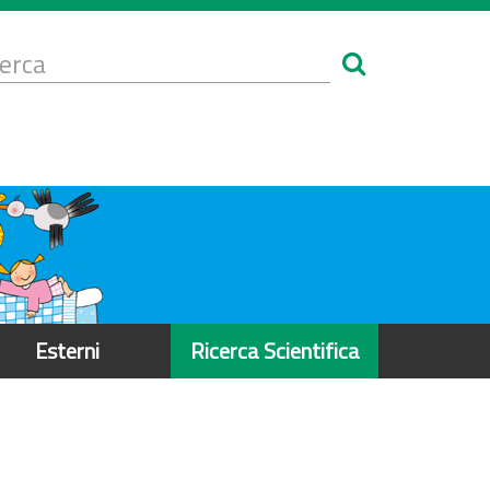
Form
i
erca
icerca
Esterni
Ricerca Scientifica