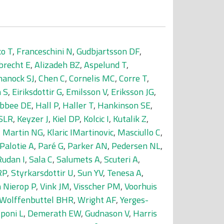
o T
,
Franceschini N
,
Gudbjartsson DF
,
brecht E
,
Alizadeh BZ
,
Aspelund T
,
hanock SJ
,
Chen C
,
Cornelis MC
,
Corre T
,
 S
,
Eiriksdottir G
,
Emilsson V
,
Eriksson JG
,
bbee DE
,
Hall P
,
Haller T
,
Hankinson SE
,
 SLR
,
Keyzer J
,
Kiel DP
,
Kolcic I
,
Kutalik Z
,
,
Martin NG
,
Klaric IMartinovic
,
Masciullo C
,
Palotie A
,
Paré G
,
Parker AN
,
Pedersen NL
,
Rudan I
,
Sala C
,
Salumets A
,
Scuteri A
,
RP
,
Styrkarsdottir U
,
Sun YV
,
Tenesa A
,
 Nierop P
,
Vink JM
,
Visscher PM
,
Voorhuis
Wolffenbuttel BHR
,
Wright AF
,
Yerges-
sponi L
,
Demerath EW
,
Gudnason V
,
Harris