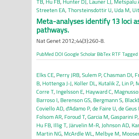
TB
,
Hu FB
,
Hunter DJ
,
Launer LJ
,
Metspalu 
Streeten EA
,
Thorsteinsdottir U
,
Uda M
,
Ui
Meta-analyses identify 13 loci 
pathways.
Nat Genet 2012;44(3):260-8.
PubMed
DOI
Google Scholar
BibTex
RTF
Tagged
Elks CE
,
Perry JRB
,
Sulem P
,
Chasman DI
,
F
B
,
Hottenga J-J
,
Koller DL
,
Kutalik Z
,
Lin P
,
M
Corre T
,
Ingelsson E
,
Hayward C
,
Magnusso
Barroso I
,
Berenson GS
,
Bergmann S
,
Black
Coviello AD
,
d'Adamo P
,
de Faire U
,
de Geus 
Folsom AR
,
Foroud T
,
Garcia M
,
Gasparini P
Hu FB
,
Illig T
,
Järvelin M-R
,
Johnson AD
,
Kar
Martin NG
,
McArdle WL
,
Melbye M
,
Mooser