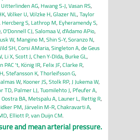
,
Uitterlinden AG
,
Hwang S-J
,
Vasan RS
,
HK
,
Völker U
,
Völzke H
,
Glazer NL
,
Taylor
,
Hercberg S
,
Lathrop M
,
Eyheramendy S
,
O
,
O'Donnell CJ
,
Salomaa V
,
d'Adamo APio
,
usk W
,
Mangino M
,
Shin S-Y
,
Soranzo N
,
ild SH
,
Corsi AMaria
,
Singleton A
,
de Geus
W
,
Li X
,
Scott J
,
Chen Y-DIda
,
Burke GL
,
n PAC 't
,
König IR
,
Felix JF
,
Clarke R
,
 H
,
Stefansson K
,
Thorleifsson G
,
almas W
,
Kooner JS
,
Stolk RP
,
J Jukema W
,
or TD
,
Palmer LJ
,
Tuomilehto J
,
Pfeufer A
,
,
Oostra BA
,
Metspalu A
,
Launer L
,
Rettig R
,
idker PM
,
Järvelin M-R
,
Chakravarti A
,
 MD
,
Elliott P
,
van Duijn CM
.
sure and mean arterial pressure.