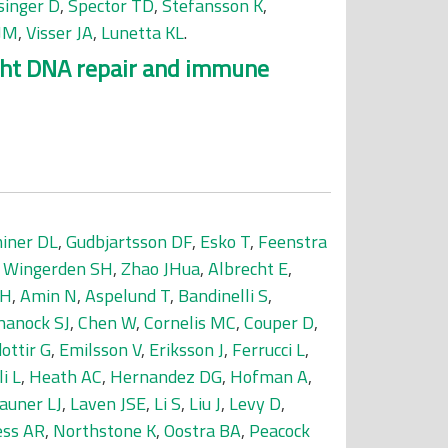
singer D
,
Spector TD
,
Stefansson K
,
 JM
,
Visser JA
,
Lunetta KL
.
ight DNA repair and immune
iner DL
,
Gudbjartsson DF
,
Esko T
,
Feenstra
 Wingerden SH
,
Zhao JHua
,
Albrecht E
,
 H
,
Amin N
,
Aspelund T
,
Bandinelli S
,
hanock SJ
,
Chen W
,
Cornelis MC
,
Couper D
,
dottir G
,
Emilsson V
,
Eriksson J
,
Ferrucci L
,
i L
,
Heath AC
,
Hernandez DG
,
Hofman A
,
auner LJ
,
Laven JSE
,
Li S
,
Liu J
,
Levy D
,
ss AR
,
Northstone K
,
Oostra BA
,
Peacock