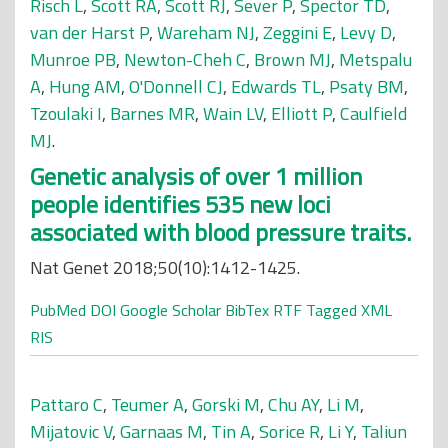
Risch L
,
Scott RA
,
Scott RJ
,
Sever P
,
Spector TD
,
van der Harst P
,
Wareham NJ
,
Zeggini E
,
Levy D
,
Munroe PB
,
Newton-Cheh C
,
Brown MJ
,
Metspalu
A
,
Hung AM
,
O'Donnell CJ
,
Edwards TL
,
Psaty BM
,
Tzoulaki I
,
Barnes MR
,
Wain LV
,
Elliott P
,
Caulfield
MJ
.
Genetic analysis of over 1 million
people identifies 535 new loci
associated with blood pressure traits.
Nat Genet 2018;50(10):1412-1425.
PubMed
DOI
Google Scholar
BibTex
RTF
Tagged
XML
RIS
Pattaro C
,
Teumer A
,
Gorski M
,
Chu AY
,
Li M
,
Mijatovic V
,
Garnaas M
,
Tin A
,
Sorice R
,
Li Y
,
Taliun