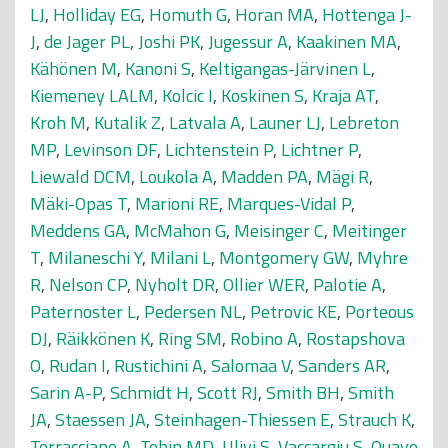
LJ
,
Holliday EG
,
Homuth G
,
Horan MA
,
Hottenga J-
J
,
de Jager PL
,
Joshi PK
,
Jugessur A
,
Kaakinen MA
,
Kähönen M
,
Kanoni S
,
Keltigangas-Järvinen L
,
Kiemeney LALM
,
Kolcic I
,
Koskinen S
,
Kraja AT
,
Kroh M
,
Kutalik Z
,
Latvala A
,
Launer LJ
,
Lebreton
MP
,
Levinson DF
,
Lichtenstein P
,
Lichtner P
,
Liewald DCM
,
Loukola A
,
Madden PA
,
Mägi R
,
Mäki-Opas T
,
Marioni RE
,
Marques-Vidal P
,
Meddens GA
,
McMahon G
,
Meisinger C
,
Meitinger
T
,
Milaneschi Y
,
Milani L
,
Montgomery GW
,
Myhre
R
,
Nelson CP
,
Nyholt DR
,
Ollier WER
,
Palotie A
,
Paternoster L
,
Pedersen NL
,
Petrovic KE
,
Porteous
DJ
,
Räikkönen K
,
Ring SM
,
Robino A
,
Rostapshova
O
,
Rudan I
,
Rustichini A
,
Salomaa V
,
Sanders AR
,
Sarin A-P
,
Schmidt H
,
Scott RJ
,
Smith BH
,
Smith
JA
,
Staessen JA
,
Steinhagen-Thiessen E
,
Strauch K
,
Terracciano A
,
Tobin MD
,
Ulivi S
,
Vaccargiu S
,
Quaye