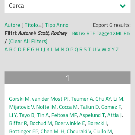
N
Cerca
o
a
p
s
r
Autore
[
Titolo
]
Tipo
Anno
Export 6 results:
c
i
Filtri:
Autore
è
Scott, Rodney
BibTex
RTF
Tagged
XML
RIS
o
n
J
[Clear All Filters]
n
c
A
B
C
D
E
F
G
H
I
J
K
L
M
N
O
P
Q
R
S
T
U
V
W
X
Y
Z
d
i
i
p
a
1
l
e
Gorski M
,
van der Most PJ
,
Teumer A
,
Chu AY
,
Li M
,
Mijatovic V
,
Nolte IM
,
Cocca M
,
Taliun D
,
Gomez F
,
Li Y
,
Tayo B
,
Tin A
,
Feitosa MF
,
Aspelund T
,
Attia J
,
Biffar R
,
Bochud M
,
Boerwinkle E
,
Borecki I
,
Bottinger EP
,
Chen M-H
,
Chouraki V
,
Ciullo M
,