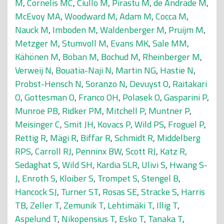
M
,
Cornelis MC
,
Ciullo M
,
Pirastu M
,
de Andrade M
,
McEvoy MA
,
Woodward M
,
Adam M
,
Cocca M
,
Nauck M
,
Imboden M
,
Waldenberger M
,
Pruijm M
,
Metzger M
,
Stumvoll M
,
Evans MK
,
Sale MM
,
Kähönen M
,
Boban M
,
Bochud M
,
Rheinberger M
,
Verweij N
,
Bouatia-Naji N
,
Martin NG
,
Hastie N
,
Probst-Hensch N
,
Soranzo N
,
Devuyst O
,
Raitakari
O
,
Gottesman O
,
Franco OH
,
Polasek O
,
Gasparini P
,
Munroe PB
,
Ridker PM
,
Mitchell P
,
Muntner P
,
Meisinger C
,
Smit JH
,
Kovacs P
,
Wild PS
,
Froguel P
,
Rettig R
,
Mägi R
,
Biffar R
,
Schmidt R
,
Middelberg
RPS
,
Carroll RJ
,
Penninx BW
,
Scott RJ
,
Katz R
,
Sedaghat S
,
Wild SH
,
Kardia SLR
,
Ulivi S
,
Hwang S-
J
,
Enroth S
,
Kloiber S
,
Trompet S
,
Stengel B
,
Hancock SJ
,
Turner ST
,
Rosas SE
,
Stracke S
,
Harris
TB
,
Zeller T
,
Zemunik T
,
Lehtimäki T
,
Illig T
,
Aspelund T
,
Nikopensius T
,
Esko T
,
Tanaka T
,