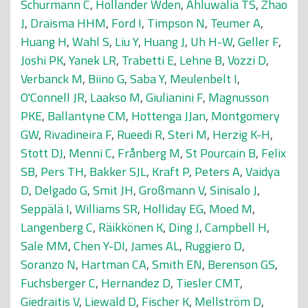
Schurmann C
,
Hollander Wden
,
Ahluwalia TS
,
Zhao
J
,
Draisma HHM
,
Ford I
,
Timpson N
,
Teumer A
,
Huang H
,
Wahl S
,
Liu Y
,
Huang J
,
Uh H-W
,
Geller F
,
Joshi PK
,
Yanek LR
,
Trabetti E
,
Lehne B
,
Vozzi D
,
Verbanck M
,
Biino G
,
Saba Y
,
Meulenbelt I
,
O'Connell JR
,
Laakso M
,
Giulianini F
,
Magnusson
PKE
,
Ballantyne CM
,
Hottenga JJan
,
Montgomery
GW
,
Rivadineira F
,
Rueedi R
,
Steri M
,
Herzig K-H
,
Stott DJ
,
Menni C
,
Frånberg M
,
St Pourcain B
,
Felix
SB
,
Pers TH
,
Bakker SJL
,
Kraft P
,
Peters A
,
Vaidya
D
,
Delgado G
,
Smit JH
,
Großmann V
,
Sinisalo J
,
Seppälä I
,
Williams SR
,
Holliday EG
,
Moed M
,
Langenberg C
,
Räikkönen K
,
Ding J
,
Campbell H
,
Sale MM
,
Chen Y-DI
,
James AL
,
Ruggiero D
,
Soranzo N
,
Hartman CA
,
Smith EN
,
Berenson GS
,
Fuchsberger C
,
Hernandez D
,
Tiesler CMT
,
Giedraitis V
,
Liewald D
,
Fischer K
,
Mellström D
,