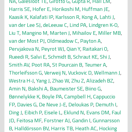
NA
,
Galesloot TE
,
Girotto G
,
Gupta R
,
Hall LM
,
Harris SE
,
Hofer E
,
Horikoshi M
,
Huffman JE
,
Kaasik K
,
Kalafati IP
,
Karlsson R
,
Kong A
,
Lahti J
,
van der Lee SJ
,
deLeeuw C
,
Lind PA
,
Lindgren K-O
,
Liu T
,
Mangino M
,
Marten J
,
Mihailov E
,
Miller MB
,
van der Most PJ
,
Oldmeadow C
,
Payton A
,
Pervjakova N
,
Peyrot WJ
,
Qian Y
,
Raitakari O
,
Rueedi R
,
Salvi E
,
Schmidt B
,
Schraut KE
,
Shi J
,
Smith AV
,
Poot RA
,
St Pourcain B
,
Teumer A
,
Thorleifsson G
,
Verweij N
,
Vuckovic D
,
Wellmann J
,
Westra H-J
,
Yang J
,
Zhao W
,
Zhu Z
,
Alizadeh BZ
,
Amin N
,
Bakshi A
,
Baumeister SE
,
Biino G
,
Bønnelykke K
,
Boyle PA
,
Campbell H
,
Cappuccio
FP
,
Davies G
,
De Neve J-E
,
Deloukas P
,
Demuth I
,
Ding J
,
Eibich P
,
Eisele L
,
Eklund N
,
Evans DM
,
Faul
JD
,
Feitosa MF
,
Forstner AJ
,
Gandin I
,
Gunnarsson
B
,
Halldórsson BV
,
Harris TB
,
Heath AC
,
Hocking