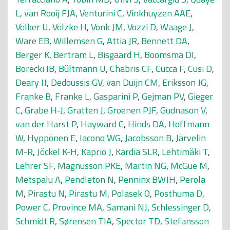
L
,
van Rooij FJA
,
Venturini C
,
Vinkhuyzen AAE
,
Völker U
,
Völzke H
,
Vonk JM
,
Vozzi D
,
Waage J
,
Ware EB
,
Willemsen G
,
Attia JR
,
Bennett DA
,
Berger K
,
Bertram L
,
Bisgaard H
,
Boomsma DI
,
Borecki IB
,
Bültmann U
,
Chabris CF
,
Cucca F
,
Cusi D
,
Deary IJ
,
Dedoussis GV
,
van Duijn CM
,
Eriksson JG
,
Franke B
,
Franke L
,
Gasparini P
,
Gejman PV
,
Gieger
C
,
Grabe H-J
,
Gratten J
,
Groenen PJF
,
Gudnason V
,
van der Harst P
,
Hayward C
,
Hinds DA
,
Hoffmann
W
,
Hyppönen E
,
Iacono WG
,
Jacobsson B
,
Järvelin
M-R
,
Jöckel K-H
,
Kaprio J
,
Kardia SLR
,
Lehtimäki T
,
Lehrer SF
,
Magnusson PKE
,
Martin NG
,
McGue M
,
Metspalu A
,
Pendleton N
,
Penninx BWJH
,
Perola
M
,
Pirastu N
,
Pirastu M
,
Polasek O
,
Posthuma D
,
Power C
,
Province MA
,
Samani NJ
,
Schlessinger D
,
Schmidt R
,
Sørensen TIA
,
Spector TD
,
Stefansson