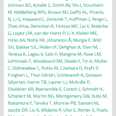
Johnson AD
,
Kutalik Z
,
Smith AV
,
Shi J
,
Struchalin
M
,
Middelberg RPS
,
Brown MJ
,
Gaffo AL
,
Pirastu
N
,
Li G
,
Hayward C
,
Zemunik T
,
Huffman J
,
Yengo L
,
Zhao JHua
,
Demirkan A
,
Feitosa MF
,
Liu X
,
Malerba
G
,
Lopez LM
,
van der Harst P
,
Li X
,
Kleber ME
,
Hicks AA
,
Nolte IM
,
Johansson Å
,
Murgia F
,
Wild
SH
,
Bakker SJL
,
Peden JF
,
Dehghan A
,
Steri M
,
Tenesa A
,
Lagou V
,
Salo P
,
Mangino M
,
Rose LM
,
Lehtimäki T
,
Woodward OM
,
Okada Y
,
Tin A
,
Müller
C
,
Oldmeadow C
,
Putku M
,
Czamara D
,
Kraft P
,
Frogheri L
,
Thun GAndri
,
Grotevendt A
,
Gislason
GKjartan
,
Harris TB
,
Launer LJ
,
McArdle P
,
Shuldiner AR
,
Boerwinkle E
,
Coresh J
,
Schmidt H
,
Schallert M
,
Martin NG
,
Montgomery GW
,
Kubo M
,
Nakamura Y
,
Tanaka T
,
Munroe PB
,
Samani NJ
,
Jacobs DR
,
Liu K
,
d'Adamo P
,
Ulivi S
,
Rotter JI
,
Psaty