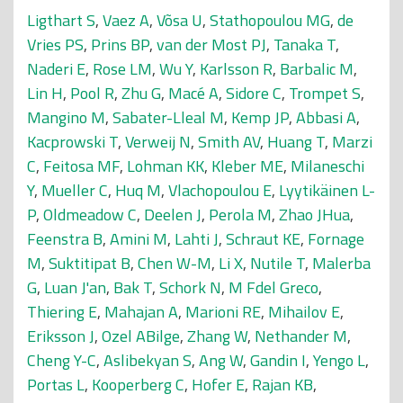
Ligthart S
,
Vaez A
,
Võsa U
,
Stathopoulou MG
,
de
Vries PS
,
Prins BP
,
van der Most PJ
,
Tanaka T
,
Naderi E
,
Rose LM
,
Wu Y
,
Karlsson R
,
Barbalic M
,
Lin H
,
Pool R
,
Zhu G
,
Macé A
,
Sidore C
,
Trompet S
,
Mangino M
,
Sabater-Lleal M
,
Kemp JP
,
Abbasi A
,
Kacprowski T
,
Verweij N
,
Smith AV
,
Huang T
,
Marzi
C
,
Feitosa MF
,
Lohman KK
,
Kleber ME
,
Milaneschi
Y
,
Mueller C
,
Huq M
,
Vlachopoulou E
,
Lyytikäinen L-
P
,
Oldmeadow C
,
Deelen J
,
Perola M
,
Zhao JHua
,
Feenstra B
,
Amini M
,
Lahti J
,
Schraut KE
,
Fornage
M
,
Suktitipat B
,
Chen W-M
,
Li X
,
Nutile T
,
Malerba
G
,
Luan J'an
,
Bak T
,
Schork N
,
M Fdel Greco
,
Thiering E
,
Mahajan A
,
Marioni RE
,
Mihailov E
,
Eriksson J
,
Ozel ABilge
,
Zhang W
,
Nethander M
,
Cheng Y-C
,
Aslibekyan S
,
Ang W
,
Gandin I
,
Yengo L
,
Portas L
,
Kooperberg C
,
Hofer E
,
Rajan KB
,