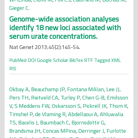
Gieger C
.
Genome-wide association analyses
identify 18 new loci associated with
serum urate concentrations.
Nat Genet 2013;45(2):145-54.
PubMed
DOI
Google Scholar
BibTex
RTF
Tagged
XML
RIS
Okbay A
,
Beauchamp JP
,
Fontana MAlan
,
Lee JJ
,
Pers TH
,
Rietveld CA
,
Turley P
,
Chen G-B
,
Emilsson
V
,
S Meddens FW
,
Oskarsson S
,
Pickrell JK
,
Thom K
,
Timshel P
,
de Vlaming R
,
Abdellaoui A
,
Ahluwalia
TS
,
Bacelis J
,
Baumbach C
,
Bjornsdottir G
,
Brandsma JH
,
Concas MPina
,
Derringer J
,
Furlotte