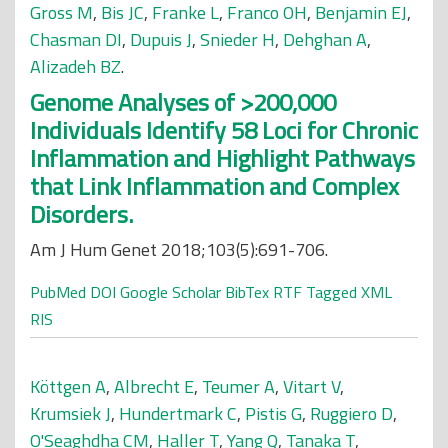
Gross M
,
Bis JC
,
Franke L
,
Franco OH
,
Benjamin EJ
,
Chasman DI
,
Dupuis J
,
Snieder H
,
Dehghan A
,
Alizadeh BZ
.
Genome Analyses of >200,000
Individuals Identify 58 Loci for Chronic
Inflammation and Highlight Pathways
that Link Inflammation and Complex
Disorders.
Am J Hum Genet 2018;103(5):691-706.
PubMed
DOI
Google Scholar
BibTex
RTF
Tagged
XML
RIS
Köttgen A
,
Albrecht E
,
Teumer A
,
Vitart V
,
Krumsiek J
,
Hundertmark C
,
Pistis G
,
Ruggiero D
,
O'Seaghdha CM
,
Haller T
,
Yang Q
,
Tanaka T
,