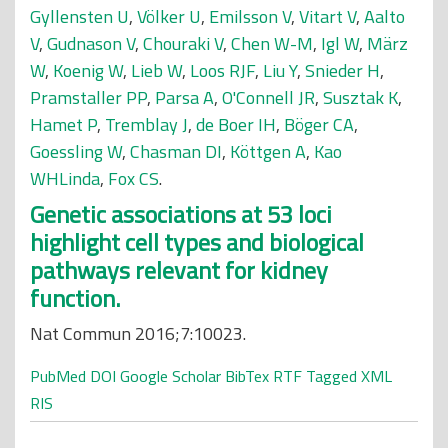
Gyllensten U
,
Völker U
,
Emilsson V
,
Vitart V
,
Aalto
V
,
Gudnason V
,
Chouraki V
,
Chen W-M
,
Igl W
,
März
W
,
Koenig W
,
Lieb W
,
Loos RJF
,
Liu Y
,
Snieder H
,
Pramstaller PP
,
Parsa A
,
O'Connell JR
,
Susztak K
,
Hamet P
,
Tremblay J
,
de Boer IH
,
Böger CA
,
Goessling W
,
Chasman DI
,
Köttgen A
,
Kao
WHLinda
,
Fox CS
.
Genetic associations at 53 loci
highlight cell types and biological
pathways relevant for kidney
function.
Nat Commun 2016;7:10023.
PubMed
DOI
Google Scholar
BibTex
RTF
Tagged
XML
RIS