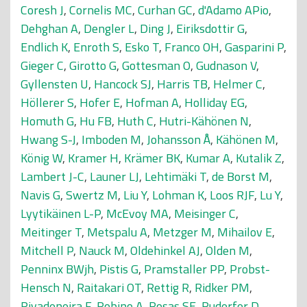
Coresh J
,
Cornelis MC
,
Curhan GC
,
d'Adamo APio
,
Dehghan A
,
Dengler L
,
Ding J
,
Eiriksdottir G
,
Endlich K
,
Enroth S
,
Esko T
,
Franco OH
,
Gasparini P
,
Gieger C
,
Girotto G
,
Gottesman O
,
Gudnason V
,
Gyllensten U
,
Hancock SJ
,
Harris TB
,
Helmer C
,
Höllerer S
,
Hofer E
,
Hofman A
,
Holliday EG
,
Homuth G
,
Hu FB
,
Huth C
,
Hutri-Kähönen N
,
Hwang S-J
,
Imboden M
,
Johansson Å
,
Kähönen M
,
König W
,
Kramer H
,
Krämer BK
,
Kumar A
,
Kutalik Z
,
Lambert J-C
,
Launer LJ
,
Lehtimäki T
,
de Borst M
,
Navis G
,
Swertz M
,
Liu Y
,
Lohman K
,
Loos RJF
,
Lu Y
,
Lyytikäinen L-P
,
McEvoy MA
,
Meisinger C
,
Meitinger T
,
Metspalu A
,
Metzger M
,
Mihailov E
,
Mitchell P
,
Nauck M
,
Oldehinkel AJ
,
Olden M
,
Penninx BWjh
,
Pistis G
,
Pramstaller PP
,
Probst-
Hensch N
,
Raitakari OT
,
Rettig R
,
Ridker PM
,
Rivadeneira F
,
Robino A
,
Rosas SE
,
Ruderfer D
,