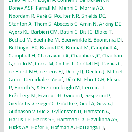
Doney ASF
,
Farrall M
,
Menni C
,
Morris AD
,
Noordam R
,
Paré G
,
Poulter NR
,
Shields DC
,
Stanton A
,
Thom S
,
Abecasis G
,
Amin N
,
Arking DE
,
Ayers KL
,
Barbieri CM
,
Batini C
,
Bis JC
,
Blake T
,
Bochud M
,
Boehnke M
,
Boerwinkle E
,
Boomsma DI
,
Bottinger EP
,
Braund PS
,
Brumat M
,
Campbell A
,
Campbell H
,
Chakravarti A
,
Chambers JC
,
Chauhan
G
,
Ciullo M
,
Cocca M
,
Collins F
,
Cordell HJ
,
Davies G
,
de Borst MH
,
de Geus EJ
,
Deary IJ
,
Deelen J
,
M Fdel
Greco
,
Demirkale CYusuf
,
Dörr M
,
Ehret GB
,
Elosua
R
,
Enroth S
,
A Erzurumluoglu M
,
Ferreira T
,
Frånberg M
,
Franco OH
,
Gandin I
,
Gasparini P
,
Giedraitis V
,
Gieger C
,
Girotto G
,
Goel A
,
Gow AJ
,
Gudnason V
,
Guo X
,
Gyllensten U
,
Hamsten A
,
Harris TB
,
Harris SE
,
Hartman CA
,
Havulinna AS
,
Hicks AA
,
Hofer E
,
Hofman A
,
Hottenga J-J
,