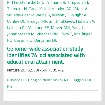
K
,
Thorsteinsdottir U
,
A Thurik R
,
Timpson NJ
,
Tiemeier H
,
Tung JY
,
Uitterlinden AG
,
Vitart V
,
Vollenweider P
,
Weir DR
,
Wilson JF
,
Wright AF
,
Conley DC
,
Krueger RF
,
Smith GDavey
,
Hofman A
,
Laibson DI
,
Medland SE
,
Meyer MN
,
Yang J
,
Johannesson M
,
Visscher PM
,
Esko T
,
Koellinger
PD
,
Cesarini D
,
Benjamin DJ
.
Genome-wide association study
identifies 74 loci associated with
educational attainment.
Nature 2016;533(7604):539-42.
PubMed
DOI
Google Scholar
BibTex
RTF
Tagged
XML
RIS