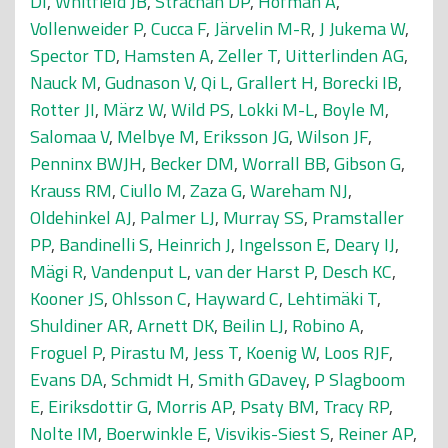
DI
,
Whitfield JB
,
Strachan DP
,
Hofman A
,
Vollenweider P
,
Cucca F
,
Järvelin M-R
,
J Jukema W
,
Spector TD
,
Hamsten A
,
Zeller T
,
Uitterlinden AG
,
Nauck M
,
Gudnason V
,
Qi L
,
Grallert H
,
Borecki IB
,
Rotter JI
,
März W
,
Wild PS
,
Lokki M-L
,
Boyle M
,
Salomaa V
,
Melbye M
,
Eriksson JG
,
Wilson JF
,
Penninx BWJH
,
Becker DM
,
Worrall BB
,
Gibson G
,
Krauss RM
,
Ciullo M
,
Zaza G
,
Wareham NJ
,
Oldehinkel AJ
,
Palmer LJ
,
Murray SS
,
Pramstaller
PP
,
Bandinelli S
,
Heinrich J
,
Ingelsson E
,
Deary IJ
,
Mägi R
,
Vandenput L
,
van der Harst P
,
Desch KC
,
Kooner JS
,
Ohlsson C
,
Hayward C
,
Lehtimäki T
,
Shuldiner AR
,
Arnett DK
,
Beilin LJ
,
Robino A
,
Froguel P
,
Pirastu M
,
Jess T
,
Koenig W
,
Loos RJF
,
Evans DA
,
Schmidt H
,
Smith GDavey
,
P Slagboom
E
,
Eiriksdottir G
,
Morris AP
,
Psaty BM
,
Tracy RP
,
Nolte IM
,
Boerwinkle E
,
Visvikis-Siest S
,
Reiner AP
,