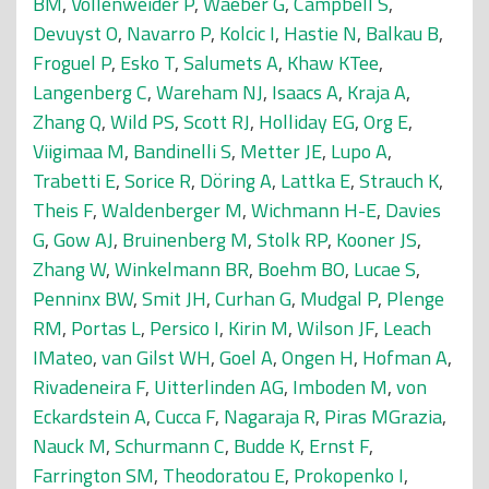
BM
,
Vollenweider P
,
Waeber G
,
Campbell S
,
Devuyst O
,
Navarro P
,
Kolcic I
,
Hastie N
,
Balkau B
,
Froguel P
,
Esko T
,
Salumets A
,
Khaw KTee
,
Langenberg C
,
Wareham NJ
,
Isaacs A
,
Kraja A
,
Zhang Q
,
Wild PS
,
Scott RJ
,
Holliday EG
,
Org E
,
Viigimaa M
,
Bandinelli S
,
Metter JE
,
Lupo A
,
Trabetti E
,
Sorice R
,
Döring A
,
Lattka E
,
Strauch K
,
Theis F
,
Waldenberger M
,
Wichmann H-E
,
Davies
G
,
Gow AJ
,
Bruinenberg M
,
Stolk RP
,
Kooner JS
,
Zhang W
,
Winkelmann BR
,
Boehm BO
,
Lucae S
,
Penninx BW
,
Smit JH
,
Curhan G
,
Mudgal P
,
Plenge
RM
,
Portas L
,
Persico I
,
Kirin M
,
Wilson JF
,
Leach
IMateo
,
van Gilst WH
,
Goel A
,
Ongen H
,
Hofman A
,
Rivadeneira F
,
Uitterlinden AG
,
Imboden M
,
von
Eckardstein A
,
Cucca F
,
Nagaraja R
,
Piras MGrazia
,
Nauck M
,
Schurmann C
,
Budde K
,
Ernst F
,
Farrington SM
,
Theodoratou E
,
Prokopenko I
,