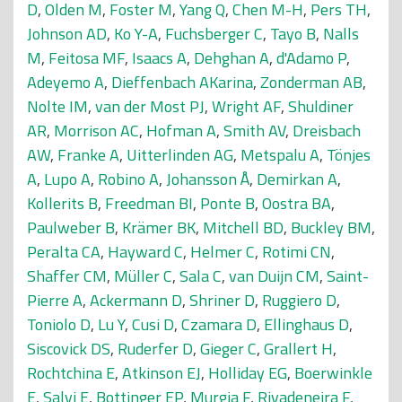
D
,
Olden M
,
Foster M
,
Yang Q
,
Chen M-H
,
Pers TH
,
Johnson AD
,
Ko Y-A
,
Fuchsberger C
,
Tayo B
,
Nalls
M
,
Feitosa MF
,
Isaacs A
,
Dehghan A
,
d'Adamo P
,
Adeyemo A
,
Dieffenbach AKarina
,
Zonderman AB
,
Nolte IM
,
van der Most PJ
,
Wright AF
,
Shuldiner
AR
,
Morrison AC
,
Hofman A
,
Smith AV
,
Dreisbach
AW
,
Franke A
,
Uitterlinden AG
,
Metspalu A
,
Tönjes
A
,
Lupo A
,
Robino A
,
Johansson Å
,
Demirkan A
,
Kollerits B
,
Freedman BI
,
Ponte B
,
Oostra BA
,
Paulweber B
,
Krämer BK
,
Mitchell BD
,
Buckley BM
,
Peralta CA
,
Hayward C
,
Helmer C
,
Rotimi CN
,
Shaffer CM
,
Müller C
,
Sala C
,
van Duijn CM
,
Saint-
Pierre A
,
Ackermann D
,
Shriner D
,
Ruggiero D
,
Toniolo D
,
Lu Y
,
Cusi D
,
Czamara D
,
Ellinghaus D
,
Siscovick DS
,
Ruderfer D
,
Gieger C
,
Grallert H
,
Rochtchina E
,
Atkinson EJ
,
Holliday EG
,
Boerwinkle
E
,
Salvi E
,
Bottinger EP
,
Murgia F
,
Rivadeneira F
,