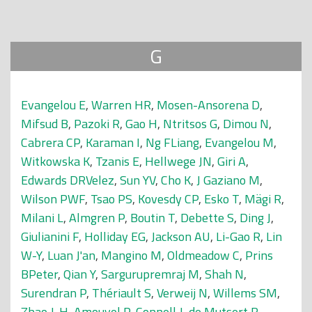
G
Evangelou E
,
Warren HR
,
Mosen-Ansorena D
,
Mifsud B
,
Pazoki R
,
Gao H
,
Ntritsos G
,
Dimou N
,
Cabrera CP
,
Karaman I
,
Ng FLiang
,
Evangelou M
,
Witkowska K
,
Tzanis E
,
Hellwege JN
,
Giri A
,
Edwards DRVelez
,
Sun YV
,
Cho K
,
J Gaziano M
,
Wilson PWF
,
Tsao PS
,
Kovesdy CP
,
Esko T
,
Mägi R
,
Milani L
,
Almgren P
,
Boutin T
,
Debette S
,
Ding J
,
Giulianini F
,
Holliday EG
,
Jackson AU
,
Li-Gao R
,
Lin
W-Y
,
Luan J'an
,
Mangino M
,
Oldmeadow C
,
Prins
BPeter
,
Qian Y
,
Sargurupremraj M
,
Shah N
,
Surendran P
,
Thériault S
,
Verweij N
,
Willems SM
,
Zhao J-H
,
Amouyel P
,
Connell J
,
de Mutsert R
,