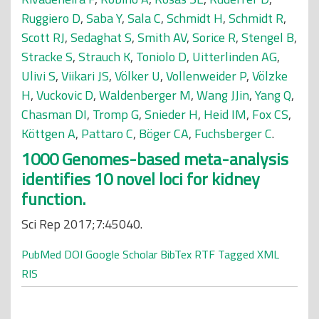
Ruggiero D
,
Saba Y
,
Sala C
,
Schmidt H
,
Schmidt R
,
Scott RJ
,
Sedaghat S
,
Smith AV
,
Sorice R
,
Stengel B
,
Stracke S
,
Strauch K
,
Toniolo D
,
Uitterlinden AG
,
Ulivi S
,
Viikari JS
,
Völker U
,
Vollenweider P
,
Völzke
H
,
Vuckovic D
,
Waldenberger M
,
Wang JJin
,
Yang Q
,
Chasman DI
,
Tromp G
,
Snieder H
,
Heid IM
,
Fox CS
,
Köttgen A
,
Pattaro C
,
Böger CA
,
Fuchsberger C
.
1000 Genomes-based meta-analysis
identifies 10 novel loci for kidney
function.
Sci Rep 2017;7:45040.
PubMed
DOI
Google Scholar
BibTex
RTF
Tagged
XML
RIS