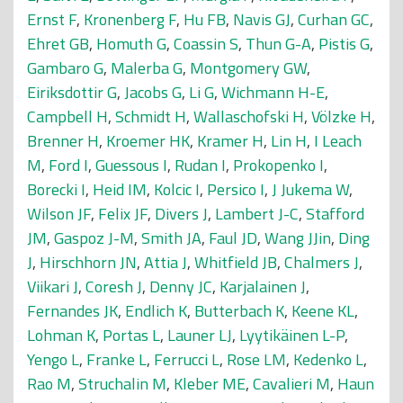
Ernst F
,
Kronenberg F
,
Hu FB
,
Navis GJ
,
Curhan GC
,
Ehret GB
,
Homuth G
,
Coassin S
,
Thun G-A
,
Pistis G
,
Gambaro G
,
Malerba G
,
Montgomery GW
,
Eiriksdottir G
,
Jacobs G
,
Li G
,
Wichmann H-E
,
Campbell H
,
Schmidt H
,
Wallaschofski H
,
Völzke H
,
Brenner H
,
Kroemer HK
,
Kramer H
,
Lin H
,
I Leach
M
,
Ford I
,
Guessous I
,
Rudan I
,
Prokopenko I
,
Borecki I
,
Heid IM
,
Kolcic I
,
Persico I
,
J Jukema W
,
Wilson JF
,
Felix JF
,
Divers J
,
Lambert J-C
,
Stafford
JM
,
Gaspoz J-M
,
Smith JA
,
Faul JD
,
Wang JJin
,
Ding
J
,
Hirschhorn JN
,
Attia J
,
Whitfield JB
,
Chalmers J
,
Viikari J
,
Coresh J
,
Denny JC
,
Karjalainen J
,
Fernandes JK
,
Endlich K
,
Butterbach K
,
Keene KL
,
Lohman K
,
Portas L
,
Launer LJ
,
Lyytikäinen L-P
,
Yengo L
,
Franke L
,
Ferrucci L
,
Rose LM
,
Kedenko L
,
Rao M
,
Struchalin M
,
Kleber ME
,
Cavalieri M
,
Haun