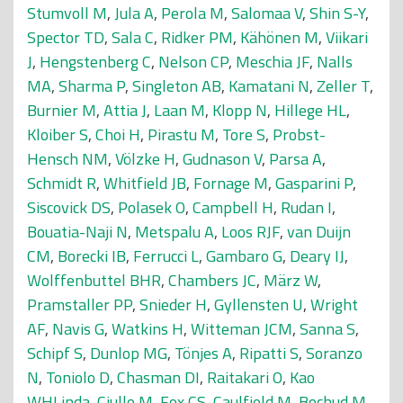
Stumvoll M
,
Jula A
,
Perola M
,
Salomaa V
,
Shin S-Y
,
Spector TD
,
Sala C
,
Ridker PM
,
Kähönen M
,
Viikari
J
,
Hengstenberg C
,
Nelson CP
,
Meschia JF
,
Nalls
MA
,
Sharma P
,
Singleton AB
,
Kamatani N
,
Zeller T
,
Burnier M
,
Attia J
,
Laan M
,
Klopp N
,
Hillege HL
,
Kloiber S
,
Choi H
,
Pirastu M
,
Tore S
,
Probst-
Hensch NM
,
Völzke H
,
Gudnason V
,
Parsa A
,
Schmidt R
,
Whitfield JB
,
Fornage M
,
Gasparini P
,
Siscovick DS
,
Polasek O
,
Campbell H
,
Rudan I
,
Bouatia-Naji N
,
Metspalu A
,
Loos RJF
,
van Duijn
CM
,
Borecki IB
,
Ferrucci L
,
Gambaro G
,
Deary IJ
,
Wolffenbuttel BHR
,
Chambers JC
,
März W
,
Pramstaller PP
,
Snieder H
,
Gyllensten U
,
Wright
AF
,
Navis G
,
Watkins H
,
Witteman JCM
,
Sanna S
,
Schipf S
,
Dunlop MG
,
Tönjes A
,
Ripatti S
,
Soranzo
N
,
Toniolo D
,
Chasman DI
,
Raitakari O
,
Kao
WHLinda
,
Ciullo M
,
Fox CS
,
Caulfield M
,
Bochud M
,