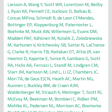
Larsson A
,
Wang Y
,
Scott WR
,
Lorentzon M
,
Beilby
J
,
Ryan KA
,
Pennell CE
,
Vuckovic D
,
Balkau B
,
Concas MPina
,
Schmidt R
,
de Leon CFMendes
,
Bottinger EP
,
Kloppenburg M
,
Paternoster L
,
Boehnke M
,
Musk AW
,
Willemsen G
,
Evans DM
,
Madden PAF
,
Kähönen M
,
Kutalik Z
,
Zoledziewska
M
,
Karhunen V
,
Kritchevsky SB
,
Sattar N
,
LaChance
G
,
Clarke R
,
Harris TB
,
Raitakari OT
,
Attia JR
,
van
Heemst D
,
Kajantie E
,
Sorice R
,
Gambaro G
,
Scott
RA
,
Hicks AA
,
Ferrucci L
,
Standl M
,
Lindgren CM
,
Starr JM
,
Karlsson M
,
Lind L
,
Li JZ
,
Chambers JC
,
Mori TA
,
de Geus EJCN
,
Heath AC
,
Martin NG
,
Auvinen J
,
Buckley BM
,
de Craen AJM
,
Waldenberger M
,
Strauch K
,
Meitinger T
,
Scott RJ
,
McEvoy M
,
Beekman M
,
Bombieri C
,
Ridker PM
,
Mohlke KL
,
Pedersen NL
,
Morrison AC
,
Boomsma