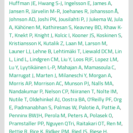
Huffman JE
,
Hwang S-J
,
Ingelsson E
,
James A
,
Jansen R
,
Järvelin M-R
,
Joehanes R
,
Johansson Å
,
Johnson AD
,
Joshi PK
,
Jousilahti P
,
J Jukema W
,
Jula
A
,
Kähönen M
,
Kathiresan S
,
Keavney BD
,
Khaw K-
T
,
Knekt P
,
Knight J
,
Kolcic I
,
Kooner JS
,
Koskinen S
,
Kristiansson K
,
Kutalik Z
,
Laan M
,
Larson M
,
Launer LJ
,
Lehne B
,
Lehtimäki T
,
Liewald DCM
,
Lin
L
,
Lind L
,
Lindgren CM
,
Liu Y
,
Loos RJF
,
Lopez LM
,
Lu Y
,
Lyytikäinen L-P
,
Mahajan A
,
Mamasoula C
,
Marrugat J
,
Marten J
,
Milaneschi Y
,
Morgan A
,
Morris AP
,
Morrison AC
,
Munson PJ
,
Nalls MA
,
Nandakumar P
,
Nelson CP
,
Niiranen T
,
Nolte IM
,
Nutile T
,
Oldehinkel AJ
,
Oostra BA
,
O'Reilly PF
,
Org
E
,
Padmanabhan S
,
Palmas W
,
Palotie A
,
Pattie A
,
Penninx BWJH
,
Perola M
,
Peters A
,
Polasek O
,
Pramstaller PP
,
Nguyen QTri
,
Raitakari OT
,
Ren M
,
Rettig R
,
Rice K
,
Ridker PM
,
Ried JS
,
Riese H
,