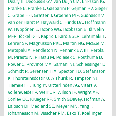
Deary IJ
,
Dedoussis GV
,
van Duijn CM
,
Eriksson JG
,
Franke B
,
Franke L
,
Gasparini P
,
Gejman PV
,
Gieger
C
,
Grabe H-J
,
Gratten J
,
Groenen PJF
,
Gudnason V
,
van der Harst P
,
Hayward C
,
Hinds DA
,
Hoffmann
W
,
Hyppönen E
,
Iacono WG
,
Jacobsson B
,
Järvelin
M-R
,
Jöckel K-H
,
Kaprio J
,
Kardia SLR
,
Lehtimäki T
,
Lehrer SF
,
Magnusson PKE
,
Martin NG
,
McGue M
,
Metspalu A
,
Pendleton N
,
Penninx BWJH
,
Perola
M
,
Pirastu N
,
Pirastu M
,
Polasek O
,
Posthuma D
,
Power C
,
Province MA
,
Samani NJ
,
Schlessinger D
,
Schmidt R
,
Sørensen TIA
,
Spector TD
,
Stefansson
K
,
Thorsteinsdottir U
,
A Thurik R
,
Timpson NJ
,
Tiemeier H
,
Tung JY
,
Uitterlinden AG
,
Vitart V
,
Vollenweider P
,
Weir DR
,
Wilson JF
,
Wright AF
,
Conley DC
,
Krueger RF
,
Smith GDavey
,
Hofman A
,
Laibson DI
,
Medland SE
,
Meyer MN
,
Yang J
,
Johannesson M
,
Visscher PM
,
Esko T
,
Koellinger