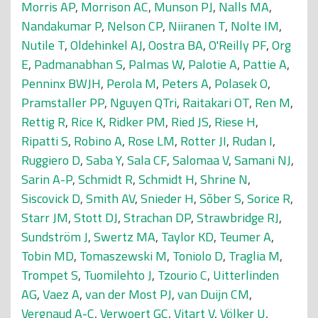
Morris AP
,
Morrison AC
,
Munson PJ
,
Nalls MA
,
Nandakumar P
,
Nelson CP
,
Niiranen T
,
Nolte IM
,
Nutile T
,
Oldehinkel AJ
,
Oostra BA
,
O'Reilly PF
,
Org
E
,
Padmanabhan S
,
Palmas W
,
Palotie A
,
Pattie A
,
Penninx BWJH
,
Perola M
,
Peters A
,
Polasek O
,
Pramstaller PP
,
Nguyen QTri
,
Raitakari OT
,
Ren M
,
Rettig R
,
Rice K
,
Ridker PM
,
Ried JS
,
Riese H
,
Ripatti S
,
Robino A
,
Rose LM
,
Rotter JI
,
Rudan I
,
Ruggiero D
,
Saba Y
,
Sala CF
,
Salomaa V
,
Samani NJ
,
Sarin A-P
,
Schmidt R
,
Schmidt H
,
Shrine N
,
Siscovick D
,
Smith AV
,
Snieder H
,
Sõber S
,
Sorice R
,
Starr JM
,
Stott DJ
,
Strachan DP
,
Strawbridge RJ
,
Sundström J
,
Swertz MA
,
Taylor KD
,
Teumer A
,
Tobin MD
,
Tomaszewski M
,
Toniolo D
,
Traglia M
,
Trompet S
,
Tuomilehto J
,
Tzourio C
,
Uitterlinden
AG
,
Vaez A
,
van der Most PJ
,
van Duijn CM
,
Vergnaud A-C
,
Verwoert GC
,
Vitart V
,
Völker U
,