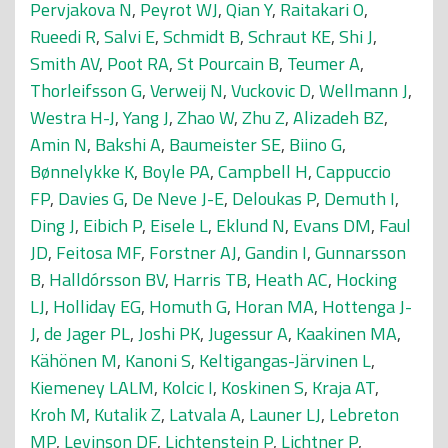
Pervjakova N
,
Peyrot WJ
,
Qian Y
,
Raitakari O
,
Rueedi R
,
Salvi E
,
Schmidt B
,
Schraut KE
,
Shi J
,
Smith AV
,
Poot RA
,
St Pourcain B
,
Teumer A
,
Thorleifsson G
,
Verweij N
,
Vuckovic D
,
Wellmann J
,
Westra H-J
,
Yang J
,
Zhao W
,
Zhu Z
,
Alizadeh BZ
,
Amin N
,
Bakshi A
,
Baumeister SE
,
Biino G
,
Bønnelykke K
,
Boyle PA
,
Campbell H
,
Cappuccio
FP
,
Davies G
,
De Neve J-E
,
Deloukas P
,
Demuth I
,
Ding J
,
Eibich P
,
Eisele L
,
Eklund N
,
Evans DM
,
Faul
JD
,
Feitosa MF
,
Forstner AJ
,
Gandin I
,
Gunnarsson
B
,
Halldórsson BV
,
Harris TB
,
Heath AC
,
Hocking
LJ
,
Holliday EG
,
Homuth G
,
Horan MA
,
Hottenga J-
J
,
de Jager PL
,
Joshi PK
,
Jugessur A
,
Kaakinen MA
,
Kähönen M
,
Kanoni S
,
Keltigangas-Järvinen L
,
Kiemeney LALM
,
Kolcic I
,
Koskinen S
,
Kraja AT
,
Kroh M
,
Kutalik Z
,
Latvala A
,
Launer LJ
,
Lebreton
MP
,
Levinson DF
,
Lichtenstein P
,
Lichtner P
,