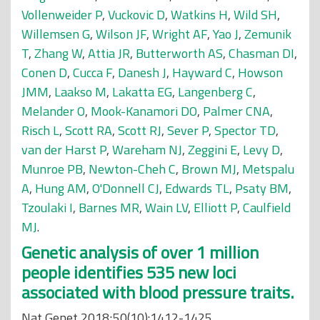
Vollenweider P
,
Vuckovic D
,
Watkins H
,
Wild SH
,
Willemsen G
,
Wilson JF
,
Wright AF
,
Yao J
,
Zemunik
T
,
Zhang W
,
Attia JR
,
Butterworth AS
,
Chasman DI
,
Conen D
,
Cucca F
,
Danesh J
,
Hayward C
,
Howson
JMM
,
Laakso M
,
Lakatta EG
,
Langenberg C
,
Melander O
,
Mook-Kanamori DO
,
Palmer CNA
,
Risch L
,
Scott RA
,
Scott RJ
,
Sever P
,
Spector TD
,
van der Harst P
,
Wareham NJ
,
Zeggini E
,
Levy D
,
Munroe PB
,
Newton-Cheh C
,
Brown MJ
,
Metspalu
A
,
Hung AM
,
O'Donnell CJ
,
Edwards TL
,
Psaty BM
,
Tzoulaki I
,
Barnes MR
,
Wain LV
,
Elliott P
,
Caulfield
MJ
.
Genetic analysis of over 1 million
people identifies 535 new loci
associated with blood pressure traits.
Nat Genet 2018;50(10):1412-1425.