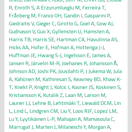
R
,
Enroth S
,
A Erzurumluoglu M
,
Ferreira T
,
Frånberg M
,
Franco OH
,
Gandin I
,
Gasparini P
,
Giedraitis V
,
Gieger C
,
Girotto G
,
Goel A
,
Gow AJ
,
Gudnason V
,
Guo X
,
Gyllensten U
,
Hamsten A
,
Harris TB
,
Harris SE
,
Hartman CA
,
Havulinna AS
,
Hicks AA
,
Hofer E
,
Hofman A
,
Hottenga J-J
,
Huffman JE
,
Hwang S-J
,
Ingelsson E
,
James A
,
Jansen R
,
Järvelin M-R
,
Joehanes R
,
Johansson Å
,
Johnson AD
,
Joshi PK
,
Jousilahti P
,
J Jukema W
,
Jula
A
,
Kähönen M
,
Kathiresan S
,
Keavney BD
,
Khaw K-
T
,
Knekt P
,
Knight J
,
Kolcic I
,
Kooner JS
,
Koskinen S
,
Kristiansson K
,
Kutalik Z
,
Laan M
,
Larson M
,
Launer LJ
,
Lehne B
,
Lehtimäki T
,
Liewald DCM
,
Lin
L
,
Lind L
,
Lindgren CM
,
Liu Y
,
Loos RJF
,
Lopez LM
,
Lu Y
,
Lyytikäinen L-P
,
Mahajan A
,
Mamasoula C
,
Marrugat J
,
Marten J
,
Milaneschi Y
,
Morgan A
,