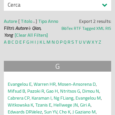
N
Cerca
o
a
p
s
r
Autore
[
Titolo
]
Tipo
Anno
Export 2 results:
c
i
Filtri:
Autore
è
Qian,
BibTex
RTF
Tagged
XML
RIS
o
n
Yong
[Clear All Filters]
n
c
A
B
C
D
E
F
G
H
I
J
K
L
M
N
O
P
Q
R
S
T
U
V
W
X
Y
Z
d
i
i
p
a
G
l
e
Evangelou E
,
Warren HR
,
Mosen-Ansorena D
,
Mifsud B
,
Pazoki R
,
Gao H
,
Ntritsos G
,
Dimou N
,
Cabrera CP
,
Karaman I
,
Ng FLiang
,
Evangelou M
,
Witkowska K
,
Tzanis E
,
Hellwege JN
,
Giri A
,
Edwards DRVelez
,
Sun YV
,
Cho K
,
J Gaziano M
,