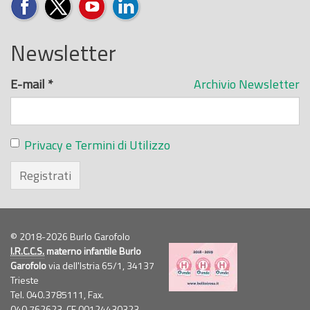
Newsletter
E-mail
*
Archivio Newsletter
Privacy e Termini di Utilizzo
Registrati
© 2018-2026 Burlo Garofolo
I.R.C.C.S.
materno infantile Burlo
Garofolo
via dell'Istria 65/1, 34137
Trieste
Tel. 040.3785111, Fax.
040.762623,
CF
00124430323,