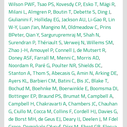
Wilson PWF
,
Tsao PS
,
Kovesdy CP
,
Esko T
,
Mägi R
,
Milani L
,
Almgren P
,
Boutin T
,
Debette S
,
Ding J
,
Giulianini F
,
Holliday EG
,
Jackson AU
,
Li-Gao R
,
Lin
W-Y
,
Luan J'an
,
Mangino M
,
Oldmeadow C
,
Prins
BPeter
,
Qian Y
,
Sargurupremraj M
,
Shah N
,
Surendran P
,
Thériault S
,
Verweij N
,
Willems SM
,
Zhao J-H
,
Amouyel P
,
Connell J
,
de Mutsert R
,
Doney ASF
,
Farrall M
,
Menni C
,
Morris AD
,
Noordam R
,
Paré G
,
Poulter NR
,
Shields DC
,
Stanton A
,
Thom S
,
Abecasis G
,
Amin N
,
Arking DE
,
Ayers KL
,
Barbieri CM
,
Batini C
,
Bis JC
,
Blake T
,
Bochud M
,
Boehnke M
,
Boerwinkle E
,
Boomsma DI
,
Bottinger EP
,
Braund PS
,
Brumat M
,
Campbell A
,
Campbell H
,
Chakravarti A
,
Chambers JC
,
Chauhan
G
,
Ciullo M
,
Cocca M
,
Collins F
,
Cordell HJ
,
Davies G
,
de Borst MH
,
de Geus EJ
,
Deary IJ
,
Deelen J
,
M Fdel
Greco
,
Demirkale CYusuf
,
Dörr M
,
Ehret GB
,
Elosua