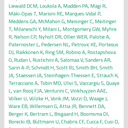
Liewald DCM
,
Loukola A
,
Madden PA
,
Mägi R
,
Mäki-Opas T
,
Marioni RE
,
Marques-Vidal P
,
Meddens GA
,
McMahon G
,
Meisinger C
,
Meitinger
T
,
Milaneschi Y
,
Milani L
,
Montgomery GW
,
Myhre
R
,
Nelson CP
,
Nyholt DR
,
Ollier WER
,
Palotie A
,
Paternoster L
,
Pedersen NL
,
Petrovic KE
,
Porteous
DJ
,
Räikkönen K
,
Ring SM
,
Robino A
,
Rostapshova
O
,
Rudan I
,
Rustichini A
,
Salomaa V
,
Sanders AR
,
Sarin A-P
,
Schmidt H
,
Scott RJ
,
Smith BH
,
Smith
JA
,
Staessen JA
,
Steinhagen-Thiessen E
,
Strauch K
,
Terracciano A
,
Tobin MD
,
Ulivi S
,
Vaccargiu S
,
Quaye
L
,
van Rooij FJA
,
Venturini C
,
Vinkhuyzen AAE
,
Völker U
,
Völzke H
,
Vonk JM
,
Vozzi D
,
Waage J
,
Ware EB
,
Willemsen G
,
Attia JR
,
Bennett DA
,
Berger K
,
Bertram L
,
Bisgaard H
,
Boomsma DI
,
Borecki IB
,
Bültmann U
,
Chabris CF
,
Cucca F
,
Cusi D
,