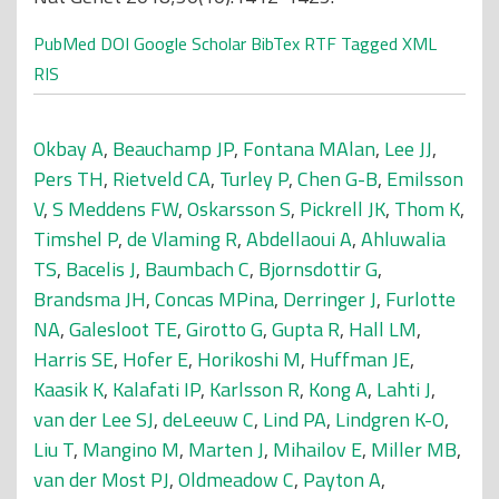
PubMed
DOI
Google Scholar
BibTex
RTF
Tagged
XML
RIS
Okbay A
,
Beauchamp JP
,
Fontana MAlan
,
Lee JJ
,
Pers TH
,
Rietveld CA
,
Turley P
,
Chen G-B
,
Emilsson
V
,
S Meddens FW
,
Oskarsson S
,
Pickrell JK
,
Thom K
,
Timshel P
,
de Vlaming R
,
Abdellaoui A
,
Ahluwalia
TS
,
Bacelis J
,
Baumbach C
,
Bjornsdottir G
,
Brandsma JH
,
Concas MPina
,
Derringer J
,
Furlotte
NA
,
Galesloot TE
,
Girotto G
,
Gupta R
,
Hall LM
,
Harris SE
,
Hofer E
,
Horikoshi M
,
Huffman JE
,
Kaasik K
,
Kalafati IP
,
Karlsson R
,
Kong A
,
Lahti J
,
van der Lee SJ
,
deLeeuw C
,
Lind PA
,
Lindgren K-O
,
Liu T
,
Mangino M
,
Marten J
,
Mihailov E
,
Miller MB
,
van der Most PJ
,
Oldmeadow C
,
Payton A
,