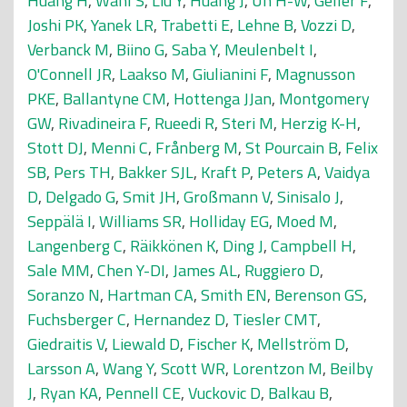
Huang H
,
Wahl S
,
Liu Y
,
Huang J
,
Uh H-W
,
Geller F
,
Joshi PK
,
Yanek LR
,
Trabetti E
,
Lehne B
,
Vozzi D
,
Verbanck M
,
Biino G
,
Saba Y
,
Meulenbelt I
,
O'Connell JR
,
Laakso M
,
Giulianini F
,
Magnusson
PKE
,
Ballantyne CM
,
Hottenga JJan
,
Montgomery
GW
,
Rivadineira F
,
Rueedi R
,
Steri M
,
Herzig K-H
,
Stott DJ
,
Menni C
,
Frånberg M
,
St Pourcain B
,
Felix
SB
,
Pers TH
,
Bakker SJL
,
Kraft P
,
Peters A
,
Vaidya
D
,
Delgado G
,
Smit JH
,
Großmann V
,
Sinisalo J
,
Seppälä I
,
Williams SR
,
Holliday EG
,
Moed M
,
Langenberg C
,
Räikkönen K
,
Ding J
,
Campbell H
,
Sale MM
,
Chen Y-DI
,
James AL
,
Ruggiero D
,
Soranzo N
,
Hartman CA
,
Smith EN
,
Berenson GS
,
Fuchsberger C
,
Hernandez D
,
Tiesler CMT
,
Giedraitis V
,
Liewald D
,
Fischer K
,
Mellström D
,
Larsson A
,
Wang Y
,
Scott WR
,
Lorentzon M
,
Beilby
J
,
Ryan KA
,
Pennell CE
,
Vuckovic D
,
Balkau B
,