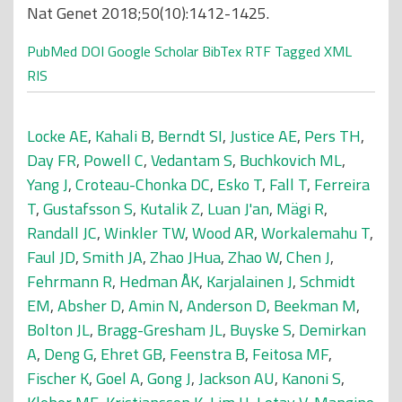
Nat Genet 2018;50(10):1412-1425.
PubMed
DOI
Google Scholar
BibTex
RTF
Tagged
XML
RIS
Locke AE
,
Kahali B
,
Berndt SI
,
Justice AE
,
Pers TH
,
Day FR
,
Powell C
,
Vedantam S
,
Buchkovich ML
,
Yang J
,
Croteau-Chonka DC
,
Esko T
,
Fall T
,
Ferreira
T
,
Gustafsson S
,
Kutalik Z
,
Luan J'an
,
Mägi R
,
Randall JC
,
Winkler TW
,
Wood AR
,
Workalemahu T
,
Faul JD
,
Smith JA
,
Zhao JHua
,
Zhao W
,
Chen J
,
Fehrmann R
,
Hedman ÅK
,
Karjalainen J
,
Schmidt
EM
,
Absher D
,
Amin N
,
Anderson D
,
Beekman M
,
Bolton JL
,
Bragg-Gresham JL
,
Buyske S
,
Demirkan
A
,
Deng G
,
Ehret GB
,
Feenstra B
,
Feitosa MF
,
Fischer K
,
Goel A
,
Gong J
,
Jackson AU
,
Kanoni S
,