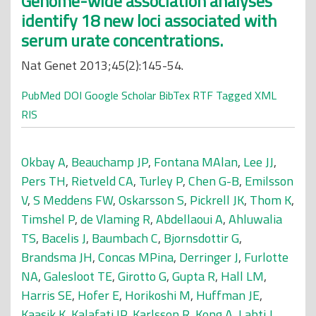
Genome-wide association analyses
identify 18 new loci associated with
serum urate concentrations.
Nat Genet 2013;45(2):145-54.
PubMed
DOI
Google Scholar
BibTex
RTF
Tagged
XML
RIS
Okbay A
,
Beauchamp JP
,
Fontana MAlan
,
Lee JJ
,
Pers TH
,
Rietveld CA
,
Turley P
,
Chen G-B
,
Emilsson
V
,
S Meddens FW
,
Oskarsson S
,
Pickrell JK
,
Thom K
,
Timshel P
,
de Vlaming R
,
Abdellaoui A
,
Ahluwalia
TS
,
Bacelis J
,
Baumbach C
,
Bjornsdottir G
,
Brandsma JH
,
Concas MPina
,
Derringer J
,
Furlotte
NA
,
Galesloot TE
,
Girotto G
,
Gupta R
,
Hall LM
,
Harris SE
,
Hofer E
,
Horikoshi M
,
Huffman JE
,
Kaasik K
,
Kalafati IP
,
Karlsson R
,
Kong A
,
Lahti J
,