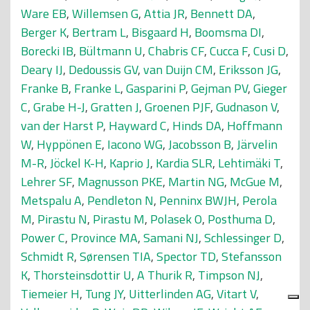
Ware EB
,
Willemsen G
,
Attia JR
,
Bennett DA
,
Berger K
,
Bertram L
,
Bisgaard H
,
Boomsma DI
,
Borecki IB
,
Bültmann U
,
Chabris CF
,
Cucca F
,
Cusi D
,
Deary IJ
,
Dedoussis GV
,
van Duijn CM
,
Eriksson JG
,
Franke B
,
Franke L
,
Gasparini P
,
Gejman PV
,
Gieger
C
,
Grabe H-J
,
Gratten J
,
Groenen PJF
,
Gudnason V
,
van der Harst P
,
Hayward C
,
Hinds DA
,
Hoffmann
W
,
Hyppönen E
,
Iacono WG
,
Jacobsson B
,
Järvelin
M-R
,
Jöckel K-H
,
Kaprio J
,
Kardia SLR
,
Lehtimäki T
,
Lehrer SF
,
Magnusson PKE
,
Martin NG
,
McGue M
,
Metspalu A
,
Pendleton N
,
Penninx BWJH
,
Perola
M
,
Pirastu N
,
Pirastu M
,
Polasek O
,
Posthuma D
,
Power C
,
Province MA
,
Samani NJ
,
Schlessinger D
,
Schmidt R
,
Sørensen TIA
,
Spector TD
,
Stefansson
K
,
Thorsteinsdottir U
,
A Thurik R
,
Timpson NJ
,
Tiemeier H
,
Tung JY
,
Uitterlinden AG
,
Vitart V
,