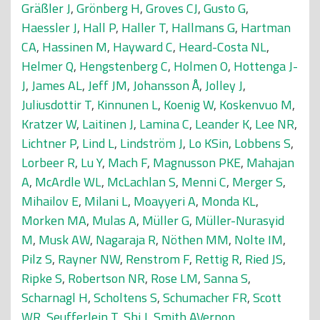
Gräßler J
,
Grönberg H
,
Groves CJ
,
Gusto G
,
Haessler J
,
Hall P
,
Haller T
,
Hallmans G
,
Hartman
CA
,
Hassinen M
,
Hayward C
,
Heard-Costa NL
,
Helmer Q
,
Hengstenberg C
,
Holmen O
,
Hottenga J-
J
,
James AL
,
Jeff JM
,
Johansson Å
,
Jolley J
,
Juliusdottir T
,
Kinnunen L
,
Koenig W
,
Koskenvuo M
,
Kratzer W
,
Laitinen J
,
Lamina C
,
Leander K
,
Lee NR
,
Lichtner P
,
Lind L
,
Lindström J
,
Lo KSin
,
Lobbens S
,
Lorbeer R
,
Lu Y
,
Mach F
,
Magnusson PKE
,
Mahajan
A
,
McArdle WL
,
McLachlan S
,
Menni C
,
Merger S
,
Mihailov E
,
Milani L
,
Moayyeri A
,
Monda KL
,
Morken MA
,
Mulas A
,
Müller G
,
Müller-Nurasyid
M
,
Musk AW
,
Nagaraja R
,
Nöthen MM
,
Nolte IM
,
Pilz S
,
Rayner NW
,
Renstrom F
,
Rettig R
,
Ried JS
,
Ripke S
,
Robertson NR
,
Rose LM
,
Sanna S
,
Scharnagl H
,
Scholtens S
,
Schumacher FR
,
Scott
WR
,
Seufferlein T
,
Shi J
,
Smith AVernon
,