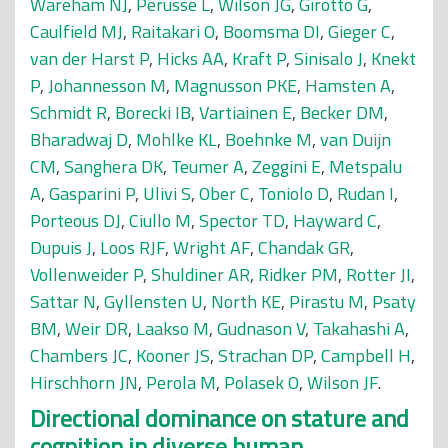
Wareham NJ
,
Pérusse L
,
Wilson JG
,
Girotto G
,
Caulfield MJ
,
Raitakari O
,
Boomsma DI
,
Gieger C
,
van der Harst P
,
Hicks AA
,
Kraft P
,
Sinisalo J
,
Knekt
P
,
Johannesson M
,
Magnusson PKE
,
Hamsten A
,
Schmidt R
,
Borecki IB
,
Vartiainen E
,
Becker DM
,
Bharadwaj D
,
Mohlke KL
,
Boehnke M
,
van Duijn
CM
,
Sanghera DK
,
Teumer A
,
Zeggini E
,
Metspalu
A
,
Gasparini P
,
Ulivi S
,
Ober C
,
Toniolo D
,
Rudan I
,
Porteous DJ
,
Ciullo M
,
Spector TD
,
Hayward C
,
Dupuis J
,
Loos RJF
,
Wright AF
,
Chandak GR
,
Vollenweider P
,
Shuldiner AR
,
Ridker PM
,
Rotter JI
,
Sattar N
,
Gyllensten U
,
North KE
,
Pirastu M
,
Psaty
BM
,
Weir DR
,
Laakso M
,
Gudnason V
,
Takahashi A
,
Chambers JC
,
Kooner JS
,
Strachan DP
,
Campbell H
,
Hirschhorn JN
,
Perola M
,
Polasek O
,
Wilson JF
.
Directional dominance on stature and
cognition in diverse human