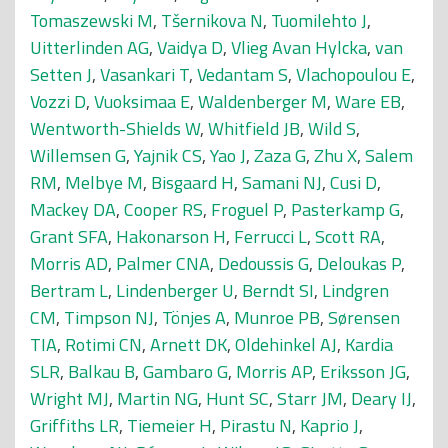
Tomaszewski M
,
Tšernikova N
,
Tuomilehto J
,
Uitterlinden AG
,
Vaidya D
,
Vlieg Avan Hylcka
,
van
Setten J
,
Vasankari T
,
Vedantam S
,
Vlachopoulou E
,
Vozzi D
,
Vuoksimaa E
,
Waldenberger M
,
Ware EB
,
Wentworth-Shields W
,
Whitfield JB
,
Wild S
,
Willemsen G
,
Yajnik CS
,
Yao J
,
Zaza G
,
Zhu X
,
Salem
RM
,
Melbye M
,
Bisgaard H
,
Samani NJ
,
Cusi D
,
Mackey DA
,
Cooper RS
,
Froguel P
,
Pasterkamp G
,
Grant SFA
,
Hakonarson H
,
Ferrucci L
,
Scott RA
,
Morris AD
,
Palmer CNA
,
Dedoussis G
,
Deloukas P
,
Bertram L
,
Lindenberger U
,
Berndt SI
,
Lindgren
CM
,
Timpson NJ
,
Tönjes A
,
Munroe PB
,
Sørensen
TIA
,
Rotimi CN
,
Arnett DK
,
Oldehinkel AJ
,
Kardia
SLR
,
Balkau B
,
Gambaro G
,
Morris AP
,
Eriksson JG
,
Wright MJ
,
Martin NG
,
Hunt SC
,
Starr JM
,
Deary IJ
,
Griffiths LR
,
Tiemeier H
,
Pirastu N
,
Kaprio J
,