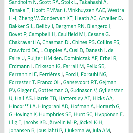
Sandholm N
,
Scott RA
,
Stolk L
,
Takahashi A
,
Tanaka T
,
Hooft FMVan't
,
Vinkhuyzen AAE
,
Westra
H-J
,
Zheng W
,
Zondervan KT
,
Heath AC
,
Arveiler D
,
Bakker SJL
,
Beilby J
,
Bergman RN
,
Blangero J
,
Bovet P
,
Campbell H
,
Caulfield MJ
,
Cesana G
,
Chakravarti A
,
Chasman DI
,
Chines PS
,
Collins FS
,
Crawford DC
,
L Cupples A
,
Cusi D
,
Danesh J
,
de
Faire U
,
Ruijter HM den
,
Dominiczak AF
,
Erbel R
,
Erdmann J
,
Eriksson JG
,
Farrall M
,
Felix SB
,
Ferrannini E
,
Ferrières J
,
Ford I
,
Forouhi NG
,
Forrester T
,
Franco OH
,
Gansevoort RT
,
Gejman
PV
,
Gieger C
,
Gottesman O
,
Gudnason V
,
Gyllensten
U
,
Hall AS
,
Harris TB
,
Hattersley AT
,
Hicks AA
,
Hindorff LA
,
Hingorani AD
,
Hofman A
,
Homuth G
,
G Hovingh K
,
Humphries SE
,
Hunt SC
,
Hyppönen E
,
Illig T
,
Jacobs KB
,
Järvelin M-R
,
Jöckel K-H
,
Johansen B
,
Jousilahti P
,
J Jukema W
,
Jula AM
,