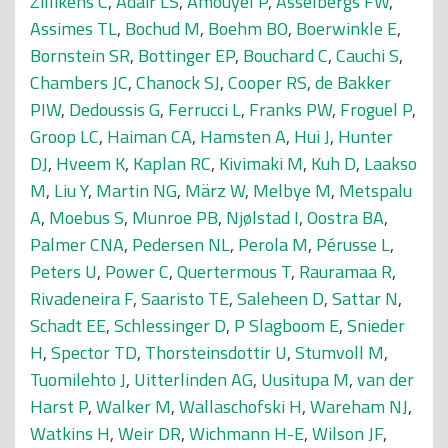
Zillikens C
,
Adair LS
,
Amouyel P
,
Asselbergs FW
,
Assimes TL
,
Bochud M
,
Boehm BO
,
Boerwinkle E
,
Bornstein SR
,
Bottinger EP
,
Bouchard C
,
Cauchi S
,
Chambers JC
,
Chanock SJ
,
Cooper RS
,
de Bakker
PIW
,
Dedoussis G
,
Ferrucci L
,
Franks PW
,
Froguel P
,
Groop LC
,
Haiman CA
,
Hamsten A
,
Hui J
,
Hunter
DJ
,
Hveem K
,
Kaplan RC
,
Kivimaki M
,
Kuh D
,
Laakso
M
,
Liu Y
,
Martin NG
,
März W
,
Melbye M
,
Metspalu
A
,
Moebus S
,
Munroe PB
,
Njølstad I
,
Oostra BA
,
Palmer CNA
,
Pedersen NL
,
Perola M
,
Pérusse L
,
Peters U
,
Power C
,
Quertermous T
,
Rauramaa R
,
Rivadeneira F
,
Saaristo TE
,
Saleheen D
,
Sattar N
,
Schadt EE
,
Schlessinger D
,
P Slagboom E
,
Snieder
H
,
Spector TD
,
Thorsteinsdottir U
,
Stumvoll M
,
Tuomilehto J
,
Uitterlinden AG
,
Uusitupa M
,
van der
Harst P
,
Walker M
,
Wallaschofski H
,
Wareham NJ
,
Watkins H
,
Weir DR
,
Wichmann H-E
,
Wilson JF
,