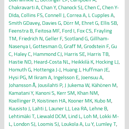
Chakravarti A
,
Chan Y
,
Chanock SJ
,
Chen C
,
Chen Y-
DIda
,
Collins FS
,
Connell J
,
Correa A
,
L Cupples A
,
Smith GDavey
,
Davies G
,
Dörr M
,
Ehret G
,
Ellis SB
,
Feenstra B
,
Feitosa MF
,
Ford I
,
Fox CS
,
Frayling
TM
,
Friedrich N
,
Geller F
,
Scotland G
,
Gillham-
Nasenya I
,
Gottesman O
,
Graff M
,
Grodstein F
,
Gu
C
,
Haley C
,
Hammond CJ
,
Harris SE
,
Harris TB
,
Hastie ND
,
Heard-Costa NL
,
Heikkilä K
,
Hocking LJ
,
Homuth G
,
Hottenga J-J
,
Huang J
,
Huffman JE
,
Hysi PG
,
M Ikram A
,
Ingelsson E
,
Joensuu A
,
Johansson Å
,
Jousilahti P
,
J Jukema W
,
Kähönen M
,
Kamatani Y
,
Kanoni S
,
Kerr SM
,
Khan NM
,
Koellinger P
,
Koistinen HA
,
Kooner MK
,
Kubo M
,
Kuusisto J
,
Lahti J
,
Launer LJ
,
Lea RA
,
Lehne B
,
Lehtimäki T
,
Liewald DCM
,
Lind L
,
Loh M
,
Lokki M-
L
,
London SJ
,
Loomis SJ
,
Loukola A
,
Lu Y
,
Lumley T
,