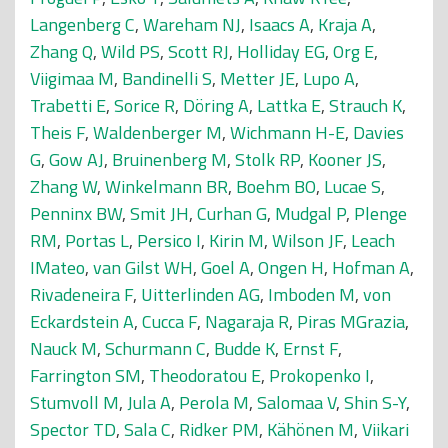
Langenberg C
,
Wareham NJ
,
Isaacs A
,
Kraja A
,
Zhang Q
,
Wild PS
,
Scott RJ
,
Holliday EG
,
Org E
,
Viigimaa M
,
Bandinelli S
,
Metter JE
,
Lupo A
,
Trabetti E
,
Sorice R
,
Döring A
,
Lattka E
,
Strauch K
,
Theis F
,
Waldenberger M
,
Wichmann H-E
,
Davies
G
,
Gow AJ
,
Bruinenberg M
,
Stolk RP
,
Kooner JS
,
Zhang W
,
Winkelmann BR
,
Boehm BO
,
Lucae S
,
Penninx BW
,
Smit JH
,
Curhan G
,
Mudgal P
,
Plenge
RM
,
Portas L
,
Persico I
,
Kirin M
,
Wilson JF
,
Leach
IMateo
,
van Gilst WH
,
Goel A
,
Ongen H
,
Hofman A
,
Rivadeneira F
,
Uitterlinden AG
,
Imboden M
,
von
Eckardstein A
,
Cucca F
,
Nagaraja R
,
Piras MGrazia
,
Nauck M
,
Schurmann C
,
Budde K
,
Ernst F
,
Farrington SM
,
Theodoratou E
,
Prokopenko I
,
Stumvoll M
,
Jula A
,
Perola M
,
Salomaa V
,
Shin S-Y
,
Spector TD
,
Sala C
,
Ridker PM
,
Kähönen M
,
Viikari