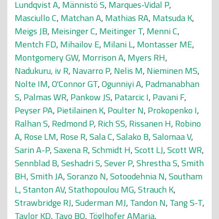
Lundqvist A
,
Männistö S
,
Marques-Vidal P
,
Masciullo C
,
Matchan A
,
Mathias RA
,
Matsuda K
,
Meigs JB
,
Meisinger C
,
Meitinger T
,
Menni C
,
Mentch FD
,
Mihailov E
,
Milani L
,
Montasser ME
,
Montgomery GW
,
Morrison A
,
Myers RH
,
Nadukuru, iv R
,
Navarro P
,
Nelis M
,
Nieminen MS
,
Nolte IM
,
O'Connor GT
,
Ogunniyi A
,
Padmanabhan
S
,
Palmas WR
,
Pankow JS
,
Patarcic I
,
Pavani F
,
Peyser PA
,
Pietilainen K
,
Poulter N
,
Prokopenko I
,
Ralhan S
,
Redmond P
,
Rich SS
,
Rissanen H
,
Robino
A
,
Rose LM
,
Rose R
,
Sala C
,
Salako B
,
Salomaa V
,
Sarin A-P
,
Saxena R
,
Schmidt H
,
Scott LJ
,
Scott WR
,
Sennblad B
,
Seshadri S
,
Sever P
,
Shrestha S
,
Smith
BH
,
Smith JA
,
Soranzo N
,
Sotoodehnia N
,
Southam
L
,
Stanton AV
,
Stathopoulou MG
,
Strauch K
,
Strawbridge RJ
,
Suderman MJ
,
Tandon N
,
Tang S-T
,
Taylor KD
,
Tayo BO
,
Töglhofer AMaria
,