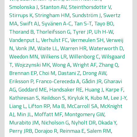
Smolonska J
,
Stanton AV
,
Steinthorsdottir V
,
Stirrups K
,
Stringham HM
,
Sundström J
,
Swertz
MA
,
Swift AJ
,
Syvänen A-C
,
Tan S-T
,
Tayo BO
,
Thorand B
,
Thorleifsson G
,
Tyrer JP
,
Uh H-W
,
Vandenput L
,
Verhulst FC
,
Vermeulen SH
,
Verweij
N
,
Vonk JM
,
Waite LL
,
Warren HR
,
Waterworth D
,
Weedon MN
,
Wilkens LR
,
Willenborg C
,
Wilsgaard
T
,
Wojczynski MK
,
Wong A
,
Wright AF
,
Zhang Q
,
Brennan EP
,
Choi M
,
Dastani Z
,
Drong AW
,
Eriksson P
,
Franco-Cereceda A
,
Gådin JR
,
Gharavi
AG
,
Goddard ME
,
Handsaker RE
,
Huang J
,
Karpe F
,
Kathiresan S
,
Keildson S
,
Kiryluk K
,
Kubo M
,
Lee J-Y
,
Liang L
,
Lifton RP
,
Ma B
,
McCarroll SA
,
McKnight
AJ
,
Min JL
,
Moffatt MF
,
Montgomery GW
,
Murabito JM
,
Nicholson G
,
Nyholt DR
,
Okada Y
,
Perry JRB
,
Dorajoo R
,
Reinmaa E
,
Salem RM
,