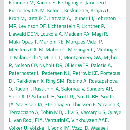
Kähönen M
,
Kanoni S
,
Keltigangas-Järvinen L
,
Kiemeney LALM
,
Kolcic I
,
Koskinen S
,
Kraja AT
,
Kroh M
,
Kutalik Z
,
Latvala A
,
Launer LJ
,
Lebreton
MP
,
Levinson DF
,
Lichtenstein P
,
Lichtner P
,
Liewald DCM
,
Loukola A
,
Madden PA
,
Mägi R
,
Mäki-Opas T
,
Marioni RE
,
Marques-Vidal P
,
Meddens GA
,
McMahon G
,
Meisinger C
,
Meitinger
T
,
Milaneschi Y
,
Milani L
,
Montgomery GW
,
Myhre
R
,
Nelson CP
,
Nyholt DR
,
Ollier WER
,
Palotie A
,
Paternoster L
,
Pedersen NL
,
Petrovic KE
,
Porteous
DJ
,
Räikkönen K
,
Ring SM
,
Robino A
,
Rostapshova
O
,
Rudan I
,
Rustichini A
,
Salomaa V
,
Sanders AR
,
Sarin A-P
,
Schmidt H
,
Scott RJ
,
Smith BH
,
Smith
JA
,
Staessen JA
,
Steinhagen-Thiessen E
,
Strauch K
,
Terracciano A
,
Tobin MD
,
Ulivi S
,
Vaccargiu S
,
Quaye
L
,
van Rooij FJA
,
Venturini C
,
Vinkhuyzen AAE
,
Völker U
,
Völzke H
,
Vonk JM
,
Vozzi D
,
Waage J
,