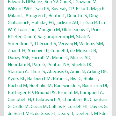
Edwards DRVelez
,
Sun YV
,
Cho K
,
J Gaziano M
,
Wilson PWF
,
Tsao PS
,
Kovesdy CP
,
Esko T
,
Mägi R
,
Milani L
,
Almgren P
,
Boutin T
,
Debette S
,
Ding J
,
Giulianini F
,
Holliday EG
,
Jackson AU
,
Li-Gao R
,
Lin
W-Y
,
Luan J'an
,
Mangino M
,
Oldmeadow C
,
Prins
BPeter
,
Qian Y
,
Sargurupremraj M
,
Shah N
,
Surendran P
,
Thériault S
,
Verweij N
,
Willems SM
,
Zhao J-H
,
Amouyel P
,
Connell J
,
de Mutsert R
,
Doney ASF
,
Farrall M
,
Menni C
,
Morris AD
,
Noordam R
,
Paré G
,
Poulter NR
,
Shields DC
,
Stanton A
,
Thom S
,
Abecasis G
,
Amin N
,
Arking DE
,
Ayers KL
,
Barbieri CM
,
Batini C
,
Bis JC
,
Blake T
,
Bochud M
,
Boehnke M
,
Boerwinkle E
,
Boomsma DI
,
Bottinger EP
,
Braund PS
,
Brumat M
,
Campbell A
,
Campbell H
,
Chakravarti A
,
Chambers JC
,
Chauhan
G
,
Ciullo M
,
Cocca M
,
Collins F
,
Cordell HJ
,
Davies G
,
de Borst MH
,
de Geus EJ
,
Deary IJ
,
Deelen J
,
M Fdel