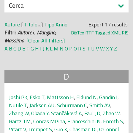
N
Cerca
o
a
p
s
r
Autore
[
Titolo
]
Tipo
Anno
Export 17 results:
c
i
Filtri:
Autore
è
Mangino,
BibTex
RTF
Tagged
XML
RIS
o
n
Massimo
[Clear All Filters]
n
c
A
B
C
D
E
F
G
H
I
J
K
L
M
N
O
P
Q
R
S
T
U
V
W
X
Y
Z
d
i
i
p
a
D
l
e
Joshi PK
,
Esko T
,
Mattsson H
,
Eklund N
,
Gandin I
,
Nutile T
,
Jackson AU
,
Schurmann C
,
Smith AV
,
Zhang W
,
Okada Y
,
Stančáková A
,
Faul JD
,
Zhao W
,
Bartz TM
,
Concas MPina
,
Franceschini N
,
Enroth S
,
Vitart V
,
Trompet S
,
Guo X
,
Chasman DI
,
O'Connel