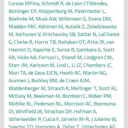
Concas MPina
,
Schmidt R
,
de Leon CFMendes
,
Bottinger EP
,
Kloppenburg M
,
Paternoster L
,
Boehnke M
,
Musk AW
,
Willemsen G
,
Evans DM
,
Madden PAF
,
Kähönen M
,
Kutalik Z
,
Zoledziewska
M
,
Karhunen V
,
Kritchevsky SB
,
Sattar N
,
LaChance
G
,
Clarke R
,
Harris TB
,
Raitakari OT
,
Attia JR
,
van
Heemst D
,
Kajantie E
,
Sorice R
,
Gambaro G
,
Scott
RA
,
Hicks AA
,
Ferrucci L
,
Standl M
,
Lindgren CM
,
Starr JM
,
Karlsson M
,
Lind L
,
Li JZ
,
Chambers JC
,
Mori TA
,
de Geus EJCN
,
Heath AC
,
Martin NG
,
Auvinen J
,
Buckley BM
,
de Craen AJM
,
Waldenberger M
,
Strauch K
,
Meitinger T
,
Scott RJ
,
McEvoy M
,
Beekman M
,
Bombieri C
,
Ridker PM
,
Mohlke KL
,
Pedersen NL
,
Morrison AC
,
Boomsma
DI
,
Whitfield JB
,
Strachan DP
,
Hofman A
,
Vollenweider P
,
Cucca F
,
Järvelin M-R
,
J Jukema W
,
Spector TD
,
Hamsten A
,
Zeller T
,
Uitterlinden AG
,