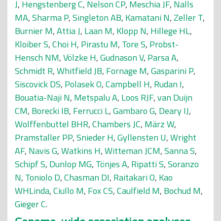
J
,
Hengstenberg C
,
Nelson CP
,
Meschia JF
,
Nalls
MA
,
Sharma P
,
Singleton AB
,
Kamatani N
,
Zeller T
,
Burnier M
,
Attia J
,
Laan M
,
Klopp N
,
Hillege HL
,
Kloiber S
,
Choi H
,
Pirastu M
,
Tore S
,
Probst-
Hensch NM
,
Völzke H
,
Gudnason V
,
Parsa A
,
Schmidt R
,
Whitfield JB
,
Fornage M
,
Gasparini P
,
Siscovick DS
,
Polasek O
,
Campbell H
,
Rudan I
,
Bouatia-Naji N
,
Metspalu A
,
Loos RJF
,
van Duijn
CM
,
Borecki IB
,
Ferrucci L
,
Gambaro G
,
Deary IJ
,
Wolffenbuttel BHR
,
Chambers JC
,
März W
,
Pramstaller PP
,
Snieder H
,
Gyllensten U
,
Wright
AF
,
Navis G
,
Watkins H
,
Witteman JCM
,
Sanna S
,
Schipf S
,
Dunlop MG
,
Tönjes A
,
Ripatti S
,
Soranzo
N
,
Toniolo D
,
Chasman DI
,
Raitakari O
,
Kao
WHLinda
,
Ciullo M
,
Fox CS
,
Caulfield M
,
Bochud M
,
Gieger C
.