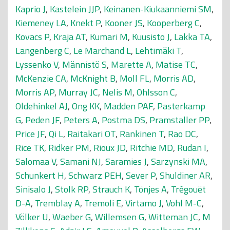
Kaprio J
,
Kastelein JJP
,
Keinanen-Kiukaanniemi SM
,
Kiemeney LA
,
Knekt P
,
Kooner JS
,
Kooperberg C
,
Kovacs P
,
Kraja AT
,
Kumari M
,
Kuusisto J
,
Lakka TA
,
Langenberg C
,
Le Marchand L
,
Lehtimäki T
,
Lyssenko V
,
Männistö S
,
Marette A
,
Matise TC
,
McKenzie CA
,
McKnight B
,
Moll FL
,
Morris AD
,
Morris AP
,
Murray JC
,
Nelis M
,
Ohlsson C
,
Oldehinkel AJ
,
Ong KK
,
Madden PAF
,
Pasterkamp
G
,
Peden JF
,
Peters A
,
Postma DS
,
Pramstaller PP
,
Price JF
,
Qi L
,
Raitakari OT
,
Rankinen T
,
Rao DC
,
Rice TK
,
Ridker PM
,
Rioux JD
,
Ritchie MD
,
Rudan I
,
Salomaa V
,
Samani NJ
,
Saramies J
,
Sarzynski MA
,
Schunkert H
,
Schwarz PEH
,
Sever P
,
Shuldiner AR
,
Sinisalo J
,
Stolk RP
,
Strauch K
,
Tönjes A
,
Trégouët
D-A
,
Tremblay A
,
Tremoli E
,
Virtamo J
,
Vohl M-C
,
Völker U
,
Waeber G
,
Willemsen G
,
Witteman JC
,
M