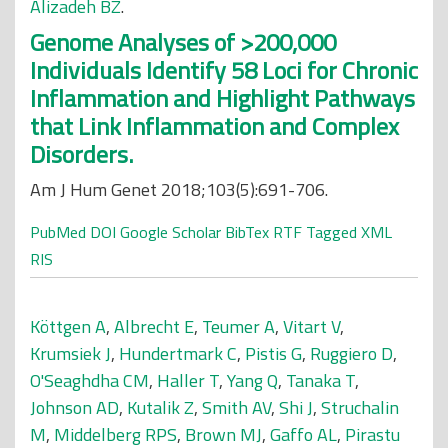
Alizadeh BZ
.
Genome Analyses of >200,000
Individuals Identify 58 Loci for Chronic
Inflammation and Highlight Pathways
that Link Inflammation and Complex
Disorders.
Am J Hum Genet 2018;103(5):691-706.
PubMed
DOI
Google Scholar
BibTex
RTF
Tagged
XML
RIS
Köttgen A
,
Albrecht E
,
Teumer A
,
Vitart V
,
Krumsiek J
,
Hundertmark C
,
Pistis G
,
Ruggiero D
,
O'Seaghdha CM
,
Haller T
,
Yang Q
,
Tanaka T
,
Johnson AD
,
Kutalik Z
,
Smith AV
,
Shi J
,
Struchalin
M
,
Middelberg RPS
,
Brown MJ
,
Gaffo AL
,
Pirastu