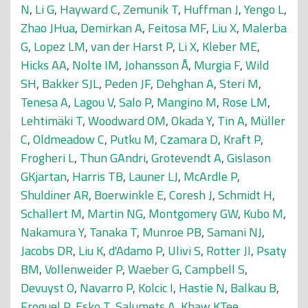
N
,
Li G
,
Hayward C
,
Zemunik T
,
Huffman J
,
Yengo L
,
Zhao JHua
,
Demirkan A
,
Feitosa MF
,
Liu X
,
Malerba
G
,
Lopez LM
,
van der Harst P
,
Li X
,
Kleber ME
,
Hicks AA
,
Nolte IM
,
Johansson Å
,
Murgia F
,
Wild
SH
,
Bakker SJL
,
Peden JF
,
Dehghan A
,
Steri M
,
Tenesa A
,
Lagou V
,
Salo P
,
Mangino M
,
Rose LM
,
Lehtimäki T
,
Woodward OM
,
Okada Y
,
Tin A
,
Müller
C
,
Oldmeadow C
,
Putku M
,
Czamara D
,
Kraft P
,
Frogheri L
,
Thun GAndri
,
Grotevendt A
,
Gislason
GKjartan
,
Harris TB
,
Launer LJ
,
McArdle P
,
Shuldiner AR
,
Boerwinkle E
,
Coresh J
,
Schmidt H
,
Schallert M
,
Martin NG
,
Montgomery GW
,
Kubo M
,
Nakamura Y
,
Tanaka T
,
Munroe PB
,
Samani NJ
,
Jacobs DR
,
Liu K
,
d'Adamo P
,
Ulivi S
,
Rotter JI
,
Psaty
BM
,
Vollenweider P
,
Waeber G
,
Campbell S
,
Devuyst O
,
Navarro P
,
Kolcic I
,
Hastie N
,
Balkau B
,
Froguel P
,
Esko T
,
Salumets A
,
Khaw KTee
,