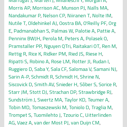
Marrugat J
,
Marten J
,
Milaneschi Y
,
Morgan A
,
Morris AP
,
Morrison AC
,
Munson PJ
,
Nalls MA
,
Nandakumar P
,
Nelson CP
,
Niiranen T
,
Nolte IM
,
Nutile T
,
Oldehinkel AJ
,
Oostra BA
,
O'Reilly PF
,
Org
E
,
Padmanabhan S
,
Palmas W
,
Palotie A
,
Pattie A
,
Penninx BWJH
,
Perola M
,
Peters A
,
Polasek O
,
Pramstaller PP
,
Nguyen QTri
,
Raitakari OT
,
Ren M
,
Rettig R
,
Rice K
,
Ridker PM
,
Ried JS
,
Riese H
,
Ripatti S
,
Robino A
,
Rose LM
,
Rotter JI
,
Rudan I
,
Ruggiero D
,
Saba Y
,
Sala CF
,
Salomaa V
,
Samani NJ
,
Sarin A-P
,
Schmidt R
,
Schmidt H
,
Shrine N
,
Siscovick D
,
Smith AV
,
Snieder H
,
Sõber S
,
Sorice R
,
Starr JM
,
Stott DJ
,
Strachan DP
,
Strawbridge RJ
,
Sundström J
,
Swertz MA
,
Taylor KD
,
Teumer A
,
Tobin MD
,
Tomaszewski M
,
Toniolo D
,
Traglia M
,
Trompet S
,
Tuomilehto J
,
Tzourio C
,
Uitterlinden
AG
,
Vaez A
,
van der Most PJ
,
van Duijn CM
,