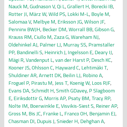
Nauck M
,
Gudnason V
,
Qi L
,
Grallert H
,
Borecki IB
,
Rotter JI
,
März W
,
Wild PS
,
Lokki M-L
,
Boyle M
,
Salomaa V
,
Melbye M
,
Eriksson JG
,
Wilson JF
,
Penninx BWJH
,
Becker DM
,
Worrall BB
,
Gibson G
,
Krauss RM
,
Ciullo M
,
Zaza G
,
Wareham NJ
,
Oldehinkel AJ
,
Palmer LJ
,
Murray SS
,
Pramstaller
PP
,
Bandinelli S
,
Heinrich J
,
Ingelsson E
,
Deary IJ
,
Mägi R
,
Vandenput L
,
van der Harst P
,
Desch KC
,
Kooner JS
,
Ohlsson C
,
Hayward C
,
Lehtimäki T
,
Shuldiner AR
,
Arnett DK
,
Beilin LJ
,
Robino A
,
Froguel P
,
Pirastu M
,
Jess T
,
Koenig W
,
Loos RJF
,
Evans DA
,
Schmidt H
,
Smith GDavey
,
P Slagboom
E
,
Eiriksdottir G
,
Morris AP
,
Psaty BM
,
Tracy RP
,
Nolte IM
,
Boerwinkle E
,
Visvikis-Siest S
,
Reiner AP
,
Gross M
,
Bis JC
,
Franke L
,
Franco OH
,
Benjamin EJ
,
Chasman DI
,
Dupuis J
,
Snieder H
,
Dehghan A
,