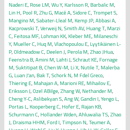
Naderi E
,
Rose LM
,
Wu Y
,
Karlsson R
,
Barbalic M
,
Lin H
,
Pool R
,
Zhu G
,
Macé A
,
Sidore C
,
Trompet S
,
Mangino M
,
Sabater-Lleal M
,
Kemp JP
,
Abbasi A
,
Kacprowski T
,
Verweij N
,
Smith AV
,
Huang T
,
Marzi
C
,
Feitosa MF
,
Lohman KK
,
Kleber ME
,
Milaneschi
Y
,
Mueller C
,
Huq M
,
Vlachopoulou E
,
Lyytikäinen L-
P
,
Oldmeadow C
,
Deelen J
,
Perola M
,
Zhao JHua
,
Feenstra B
,
Amini M
,
Lahti J
,
Schraut KE
,
Fornage
M
,
Suktitipat B
,
Chen W-M
,
Li X
,
Nutile T
,
Malerba
G
,
Luan J'an
,
Bak T
,
Schork N
,
M Fdel Greco
,
Thiering E
,
Mahajan A
,
Marioni RE
,
Mihailov E
,
Eriksson J
,
Ozel ABilge
,
Zhang W
,
Nethander M
,
Cheng Y-C
,
Aslibekyan S
,
Ang W
,
Gandin I
,
Yengo L
,
Portas L
,
Kooperberg C
,
Hofer E
,
Rajan KB
,
Schurmann C
,
Hollander Wden
,
Ahluwalia TS
,
Zhao
J
,
Draisma HHM
,
Ford I
,
Timpson N
,
Teumer A
,