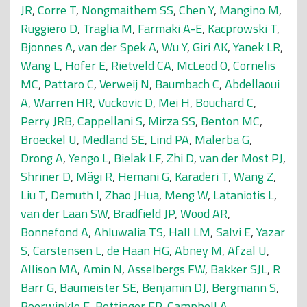
JR
,
Corre T
,
Nongmaithem SS
,
Chen Y
,
Mangino M
,
Ruggiero D
,
Traglia M
,
Farmaki A-E
,
Kacprowski T
,
Bjonnes A
,
van der Spek A
,
Wu Y
,
Giri AK
,
Yanek LR
,
Wang L
,
Hofer E
,
Rietveld CA
,
McLeod O
,
Cornelis
MC
,
Pattaro C
,
Verweij N
,
Baumbach C
,
Abdellaoui
A
,
Warren HR
,
Vuckovic D
,
Mei H
,
Bouchard C
,
Perry JRB
,
Cappellani S
,
Mirza SS
,
Benton MC
,
Broeckel U
,
Medland SE
,
Lind PA
,
Malerba G
,
Drong A
,
Yengo L
,
Bielak LF
,
Zhi D
,
van der Most PJ
,
Shriner D
,
Mägi R
,
Hemani G
,
Karaderi T
,
Wang Z
,
Liu T
,
Demuth I
,
Zhao JHua
,
Meng W
,
Lataniotis L
,
van der Laan SW
,
Bradfield JP
,
Wood AR
,
Bonnefond A
,
Ahluwalia TS
,
Hall LM
,
Salvi E
,
Yazar
S
,
Carstensen L
,
de Haan HG
,
Abney M
,
Afzal U
,
Allison MA
,
Amin N
,
Asselbergs FW
,
Bakker SJL
,
R
Barr G
,
Baumeister SE
,
Benjamin DJ
,
Bergmann S
,
Boerwinkle E
,
Bottinger EP
,
Campbell A
,