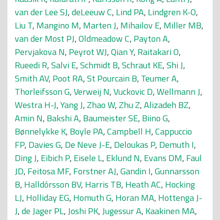
van der Lee SJ
,
deLeeuw C
,
Lind PA
,
Lindgren K-O
,
Liu T
,
Mangino M
,
Marten J
,
Mihailov E
,
Miller MB
,
van der Most PJ
,
Oldmeadow C
,
Payton A
,
Pervjakova N
,
Peyrot WJ
,
Qian Y
,
Raitakari O
,
Rueedi R
,
Salvi E
,
Schmidt B
,
Schraut KE
,
Shi J
,
Smith AV
,
Poot RA
,
St Pourcain B
,
Teumer A
,
Thorleifsson G
,
Verweij N
,
Vuckovic D
,
Wellmann J
,
Westra H-J
,
Yang J
,
Zhao W
,
Zhu Z
,
Alizadeh BZ
,
Amin N
,
Bakshi A
,
Baumeister SE
,
Biino G
,
Bønnelykke K
,
Boyle PA
,
Campbell H
,
Cappuccio
FP
,
Davies G
,
De Neve J-E
,
Deloukas P
,
Demuth I
,
Ding J
,
Eibich P
,
Eisele L
,
Eklund N
,
Evans DM
,
Faul
JD
,
Feitosa MF
,
Forstner AJ
,
Gandin I
,
Gunnarsson
B
,
Halldórsson BV
,
Harris TB
,
Heath AC
,
Hocking
LJ
,
Holliday EG
,
Homuth G
,
Horan MA
,
Hottenga J-
J
,
de Jager PL
,
Joshi PK
,
Jugessur A
,
Kaakinen MA
,