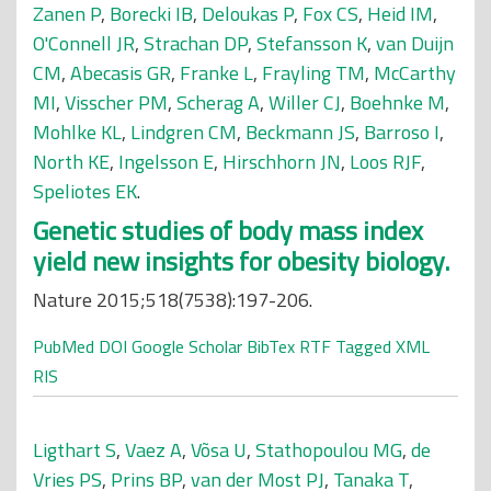
Zanen P
,
Borecki IB
,
Deloukas P
,
Fox CS
,
Heid IM
,
O'Connell JR
,
Strachan DP
,
Stefansson K
,
van Duijn
CM
,
Abecasis GR
,
Franke L
,
Frayling TM
,
McCarthy
MI
,
Visscher PM
,
Scherag A
,
Willer CJ
,
Boehnke M
,
Mohlke KL
,
Lindgren CM
,
Beckmann JS
,
Barroso I
,
North KE
,
Ingelsson E
,
Hirschhorn JN
,
Loos RJF
,
Speliotes EK
.
Genetic studies of body mass index
yield new insights for obesity biology.
Nature 2015;518(7538):197-206.
PubMed
DOI
Google Scholar
BibTex
RTF
Tagged
XML
RIS
Ligthart S
,
Vaez A
,
Võsa U
,
Stathopoulou MG
,
de
Vries PS
,
Prins BP
,
van der Most PJ
,
Tanaka T
,