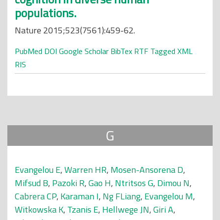
populations.
Nature 2015;523(7561):459-62.
PubMed
DOI
Google Scholar
BibTex
RTF
Tagged
XML
RIS
G
Evangelou E
,
Warren HR
,
Mosen-Ansorena D
,
Mifsud B
,
Pazoki R
,
Gao H
,
Ntritsos G
,
Dimou N
,
Cabrera CP
,
Karaman I
,
Ng FLiang
,
Evangelou M
,
Witkowska K
,
Tzanis E
,
Hellwege JN
,
Giri A
,