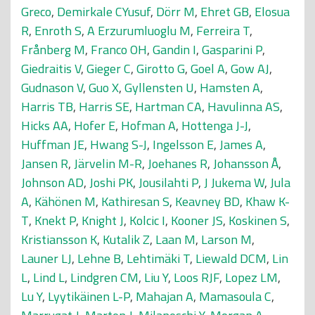
Greco
,
Demirkale CYusuf
,
Dörr M
,
Ehret GB
,
Elosua
R
,
Enroth S
,
A Erzurumluoglu M
,
Ferreira T
,
Frånberg M
,
Franco OH
,
Gandin I
,
Gasparini P
,
Giedraitis V
,
Gieger C
,
Girotto G
,
Goel A
,
Gow AJ
,
Gudnason V
,
Guo X
,
Gyllensten U
,
Hamsten A
,
Harris TB
,
Harris SE
,
Hartman CA
,
Havulinna AS
,
Hicks AA
,
Hofer E
,
Hofman A
,
Hottenga J-J
,
Huffman JE
,
Hwang S-J
,
Ingelsson E
,
James A
,
Jansen R
,
Järvelin M-R
,
Joehanes R
,
Johansson Å
,
Johnson AD
,
Joshi PK
,
Jousilahti P
,
J Jukema W
,
Jula
A
,
Kähönen M
,
Kathiresan S
,
Keavney BD
,
Khaw K-
T
,
Knekt P
,
Knight J
,
Kolcic I
,
Kooner JS
,
Koskinen S
,
Kristiansson K
,
Kutalik Z
,
Laan M
,
Larson M
,
Launer LJ
,
Lehne B
,
Lehtimäki T
,
Liewald DCM
,
Lin
L
,
Lind L
,
Lindgren CM
,
Liu Y
,
Loos RJF
,
Lopez LM
,
Lu Y
,
Lyytikäinen L-P
,
Mahajan A
,
Mamasoula C
,