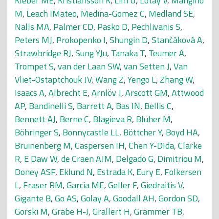
Kleber ME
,
Kristiansson K
,
Lim U
,
Lotay V
,
Mangino
M
,
Leach IMateo
,
Medina-Gomez C
,
Medland SE
,
Nalls MA
,
Palmer CD
,
Pasko D
,
Pechlivanis S
,
Peters MJ
,
Prokopenko I
,
Shungin D
,
Stančáková A
,
Strawbridge RJ
,
Sung YJu
,
Tanaka T
,
Teumer A
,
Trompet S
,
van der Laan SW
,
van Setten J
,
Van
Vliet-Ostaptchouk JV
,
Wang Z
,
Yengo L
,
Zhang W
,
Isaacs A
,
Albrecht E
,
Arnlöv J
,
Arscott GM
,
Attwood
AP
,
Bandinelli S
,
Barrett A
,
Bas IN
,
Bellis C
,
Bennett AJ
,
Berne C
,
Blagieva R
,
Blüher M
,
Böhringer S
,
Bonnycastle LL
,
Böttcher Y
,
Boyd HA
,
Bruinenberg M
,
Caspersen IH
,
Chen Y-DIda
,
Clarke
R
,
E Daw W
,
de Craen AJM
,
Delgado G
,
Dimitriou M
,
Doney ASF
,
Eklund N
,
Estrada K
,
Eury E
,
Folkersen
L
,
Fraser RM
,
Garcia ME
,
Geller F
,
Giedraitis V
,
Gigante B
,
Go AS
,
Golay A
,
Goodall AH
,
Gordon SD
,
Gorski M
,
Grabe H-J
,
Grallert H
,
Grammer TB
,