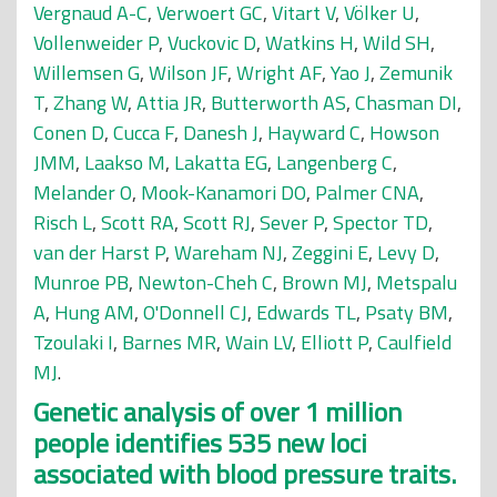
Vergnaud A-C
,
Verwoert GC
,
Vitart V
,
Völker U
,
Vollenweider P
,
Vuckovic D
,
Watkins H
,
Wild SH
,
Willemsen G
,
Wilson JF
,
Wright AF
,
Yao J
,
Zemunik
T
,
Zhang W
,
Attia JR
,
Butterworth AS
,
Chasman DI
,
Conen D
,
Cucca F
,
Danesh J
,
Hayward C
,
Howson
JMM
,
Laakso M
,
Lakatta EG
,
Langenberg C
,
Melander O
,
Mook-Kanamori DO
,
Palmer CNA
,
Risch L
,
Scott RA
,
Scott RJ
,
Sever P
,
Spector TD
,
van der Harst P
,
Wareham NJ
,
Zeggini E
,
Levy D
,
Munroe PB
,
Newton-Cheh C
,
Brown MJ
,
Metspalu
A
,
Hung AM
,
O'Donnell CJ
,
Edwards TL
,
Psaty BM
,
Tzoulaki I
,
Barnes MR
,
Wain LV
,
Elliott P
,
Caulfield
MJ
.
Genetic analysis of over 1 million
people identifies 535 new loci
associated with blood pressure traits.