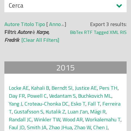
N
Cerca
o
a
p
s
r
Autore
Titolo
Tipo
[
Anno
]
Export 3 results:
c
i
Filtri:
Autore
è
Karpe,
BibTex
RTF
Tagged
XML
RIS
o
n
Fredrik
[Clear All Filters]
n
c
d
i
i
p
2015
a
l
e
Locke AE
,
Kahali B
,
Berndt SI
,
Justice AE
,
Pers TH
,
Day FR
,
Powell C
,
Vedantam S
,
Buchkovich ML
,
Yang J
,
Croteau-Chonka DC
,
Esko T
,
Fall T
,
Ferreira
T
,
Gustafsson S
,
Kutalik Z
,
Luan J'an
,
Mägi R
,
Randall JC
,
Winkler TW
,
Wood AR
,
Workalemahu T
,
Faul JD
,
Smith JA
,
Zhao JHua
,
Zhao W
,
Chen J
,