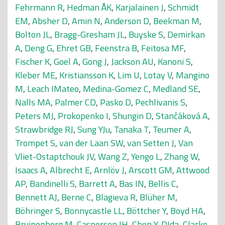
Fehrmann R
,
Hedman ÅK
,
Karjalainen J
,
Schmidt
EM
,
Absher D
,
Amin N
,
Anderson D
,
Beekman M
,
Bolton JL
,
Bragg-Gresham JL
,
Buyske S
,
Demirkan
A
,
Deng G
,
Ehret GB
,
Feenstra B
,
Feitosa MF
,
Fischer K
,
Goel A
,
Gong J
,
Jackson AU
,
Kanoni S
,
Kleber ME
,
Kristiansson K
,
Lim U
,
Lotay V
,
Mangino
M
,
Leach IMateo
,
Medina-Gomez C
,
Medland SE
,
Nalls MA
,
Palmer CD
,
Pasko D
,
Pechlivanis S
,
Peters MJ
,
Prokopenko I
,
Shungin D
,
Stančáková A
,
Strawbridge RJ
,
Sung YJu
,
Tanaka T
,
Teumer A
,
Trompet S
,
van der Laan SW
,
van Setten J
,
Van
Vliet-Ostaptchouk JV
,
Wang Z
,
Yengo L
,
Zhang W
,
Isaacs A
,
Albrecht E
,
Arnlöv J
,
Arscott GM
,
Attwood
AP
,
Bandinelli S
,
Barrett A
,
Bas IN
,
Bellis C
,
Bennett AJ
,
Berne C
,
Blagieva R
,
Blüher M
,
Böhringer S
,
Bonnycastle LL
,
Böttcher Y
,
Boyd HA
,
Bruinenberg M
,
Caspersen IH
,
Chen Y-DIda
,
Clarke