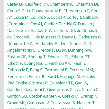
Carey DJ
,
Caulfield MJ
,
Chambers JC
,
Chasman DI
,
Chen Y-DIda
,
Chowdhury, iv R
,
Christensen C
,
Chu
AY
,
Cocca M
,
Collins FS
,
Cook JP
,
Corley J
,
Galbany
JCorominas
,
Cox AJ
,
Cuellar-Partida G
,
Danesh J
,
Davies G
,
de Bakker PIW
,
de Borst GJ
,
de Denus S
,
de Groot MCH
,
de Mutsert R
,
Deary IJ
,
Dedoussis G
,
Demerath EW
,
Hollander AI den
,
Dennis JG
,
Di
Angelantonio E
,
Drenos F
,
Du M
,
Dunning AM
,
Easton DF
,
Ebeling T
,
Edwards TL
,
Ellinor PT
,
Elliott P
,
Evangelou E
,
Farmaki A-E
,
Faul JD
,
Feitosa MF
,
Feng S
,
Ferrannini E
,
Ferrario MM
,
Ferrières J
,
Florez JC
,
Ford I
,
Fornage M
,
Franks
PW
,
Frikke-Schmidt R
,
Galesloot TE
,
Gan W
,
Gandin I
,
Gasparini P
,
Giedraitis V
,
Giri A
,
Girotto G
,
Gordon SD
,
Gordon-Larsen P
,
Gorski M
,
Grarup N
,
Grove ML
,
Gudnason V
,
Gustafsson S
,
Hansen T
,