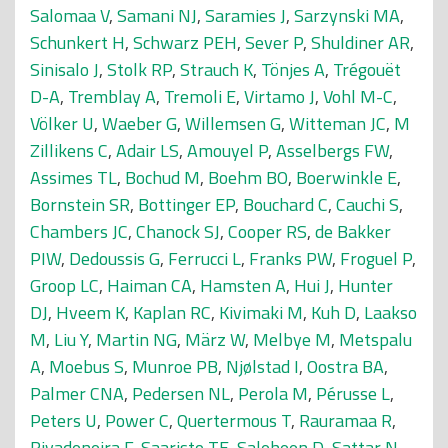
Salomaa V
,
Samani NJ
,
Saramies J
,
Sarzynski MA
,
Schunkert H
,
Schwarz PEH
,
Sever P
,
Shuldiner AR
,
Sinisalo J
,
Stolk RP
,
Strauch K
,
Tönjes A
,
Trégouët
D-A
,
Tremblay A
,
Tremoli E
,
Virtamo J
,
Vohl M-C
,
Völker U
,
Waeber G
,
Willemsen G
,
Witteman JC
,
M
Zillikens C
,
Adair LS
,
Amouyel P
,
Asselbergs FW
,
Assimes TL
,
Bochud M
,
Boehm BO
,
Boerwinkle E
,
Bornstein SR
,
Bottinger EP
,
Bouchard C
,
Cauchi S
,
Chambers JC
,
Chanock SJ
,
Cooper RS
,
de Bakker
PIW
,
Dedoussis G
,
Ferrucci L
,
Franks PW
,
Froguel P
,
Groop LC
,
Haiman CA
,
Hamsten A
,
Hui J
,
Hunter
DJ
,
Hveem K
,
Kaplan RC
,
Kivimaki M
,
Kuh D
,
Laakso
M
,
Liu Y
,
Martin NG
,
März W
,
Melbye M
,
Metspalu
A
,
Moebus S
,
Munroe PB
,
Njølstad I
,
Oostra BA
,
Palmer CNA
,
Pedersen NL
,
Perola M
,
Pérusse L
,
Peters U
,
Power C
,
Quertermous T
,
Rauramaa R
,
Rivadeneira F
,
Saaristo TE
,
Saleheen D
,
Sattar N
,