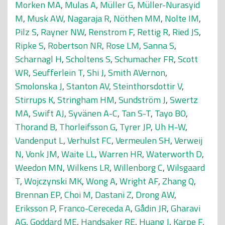
Morken MA
,
Mulas A
,
Müller G
,
Müller-Nurasyid
M
,
Musk AW
,
Nagaraja R
,
Nöthen MM
,
Nolte IM
,
Pilz S
,
Rayner NW
,
Renstrom F
,
Rettig R
,
Ried JS
,
Ripke S
,
Robertson NR
,
Rose LM
,
Sanna S
,
Scharnagl H
,
Scholtens S
,
Schumacher FR
,
Scott
WR
,
Seufferlein T
,
Shi J
,
Smith AVernon
,
Smolonska J
,
Stanton AV
,
Steinthorsdottir V
,
Stirrups K
,
Stringham HM
,
Sundström J
,
Swertz
MA
,
Swift AJ
,
Syvänen A-C
,
Tan S-T
,
Tayo BO
,
Thorand B
,
Thorleifsson G
,
Tyrer JP
,
Uh H-W
,
Vandenput L
,
Verhulst FC
,
Vermeulen SH
,
Verweij
N
,
Vonk JM
,
Waite LL
,
Warren HR
,
Waterworth D
,
Weedon MN
,
Wilkens LR
,
Willenborg C
,
Wilsgaard
T
,
Wojczynski MK
,
Wong A
,
Wright AF
,
Zhang Q
,
Brennan EP
,
Choi M
,
Dastani Z
,
Drong AW
,
Eriksson P
,
Franco-Cereceda A
,
Gådin JR
,
Gharavi
AG
,
Goddard ME
,
Handsaker RE
,
Huang J
,
Karpe F
,