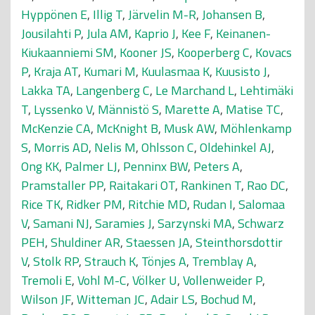
Hyppönen E
,
Illig T
,
Järvelin M-R
,
Johansen B
,
Jousilahti P
,
Jula AM
,
Kaprio J
,
Kee F
,
Keinanen-
Kiukaanniemi SM
,
Kooner JS
,
Kooperberg C
,
Kovacs
P
,
Kraja AT
,
Kumari M
,
Kuulasmaa K
,
Kuusisto J
,
Lakka TA
,
Langenberg C
,
Le Marchand L
,
Lehtimäki
T
,
Lyssenko V
,
Männistö S
,
Marette A
,
Matise TC
,
McKenzie CA
,
McKnight B
,
Musk AW
,
Möhlenkamp
S
,
Morris AD
,
Nelis M
,
Ohlsson C
,
Oldehinkel AJ
,
Ong KK
,
Palmer LJ
,
Penninx BW
,
Peters A
,
Pramstaller PP
,
Raitakari OT
,
Rankinen T
,
Rao DC
,
Rice TK
,
Ridker PM
,
Ritchie MD
,
Rudan I
,
Salomaa
V
,
Samani NJ
,
Saramies J
,
Sarzynski MA
,
Schwarz
PEH
,
Shuldiner AR
,
Staessen JA
,
Steinthorsdottir
V
,
Stolk RP
,
Strauch K
,
Tönjes A
,
Tremblay A
,
Tremoli E
,
Vohl M-C
,
Völker U
,
Vollenweider P
,
Wilson JF
,
Witteman JC
,
Adair LS
,
Bochud M
,