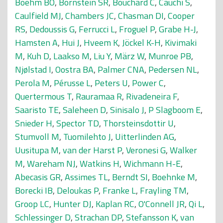
Boehm BO
,
Bornstein SR
,
Bouchard C
,
Cauchi S
,
Caulfield MJ
,
Chambers JC
,
Chasman DI
,
Cooper
RS
,
Dedoussis G
,
Ferrucci L
,
Froguel P
,
Grabe H-J
,
Hamsten A
,
Hui J
,
Hveem K
,
Jöckel K-H
,
Kivimaki
M
,
Kuh D
,
Laakso M
,
Liu Y
,
März W
,
Munroe PB
,
Njølstad I
,
Oostra BA
,
Palmer CNA
,
Pedersen NL
,
Perola M
,
Pérusse L
,
Peters U
,
Power C
,
Quertermous T
,
Rauramaa R
,
Rivadeneira F
,
Saaristo TE
,
Saleheen D
,
Sinisalo J
,
P Slagboom E
,
Snieder H
,
Spector TD
,
Thorsteinsdottir U
,
Stumvoll M
,
Tuomilehto J
,
Uitterlinden AG
,
Uusitupa M
,
van der Harst P
,
Veronesi G
,
Walker
M
,
Wareham NJ
,
Watkins H
,
Wichmann H-E
,
Abecasis GR
,
Assimes TL
,
Berndt SI
,
Boehnke M
,
Borecki IB
,
Deloukas P
,
Franke L
,
Frayling TM
,
Groop LC
,
Hunter DJ
,
Kaplan RC
,
O'Connell JR
,
Qi L
,
Schlessinger D
,
Strachan DP
,
Stefansson K
,
van