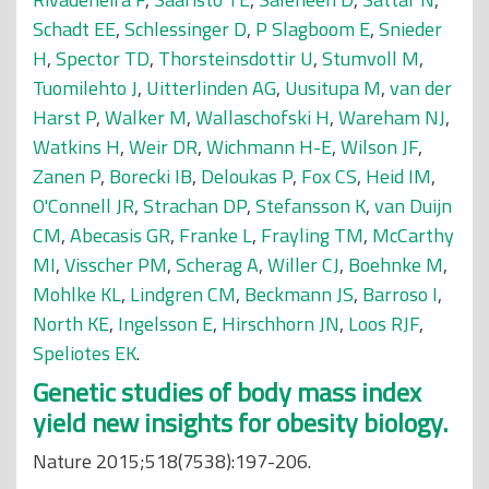
Schadt EE
,
Schlessinger D
,
P Slagboom E
,
Snieder
H
,
Spector TD
,
Thorsteinsdottir U
,
Stumvoll M
,
Tuomilehto J
,
Uitterlinden AG
,
Uusitupa M
,
van der
Harst P
,
Walker M
,
Wallaschofski H
,
Wareham NJ
,
Watkins H
,
Weir DR
,
Wichmann H-E
,
Wilson JF
,
Zanen P
,
Borecki IB
,
Deloukas P
,
Fox CS
,
Heid IM
,
O'Connell JR
,
Strachan DP
,
Stefansson K
,
van Duijn
CM
,
Abecasis GR
,
Franke L
,
Frayling TM
,
McCarthy
MI
,
Visscher PM
,
Scherag A
,
Willer CJ
,
Boehnke M
,
Mohlke KL
,
Lindgren CM
,
Beckmann JS
,
Barroso I
,
North KE
,
Ingelsson E
,
Hirschhorn JN
,
Loos RJF
,
Speliotes EK
.
Genetic studies of body mass index
yield new insights for obesity biology.
Nature 2015;518(7538):197-206.