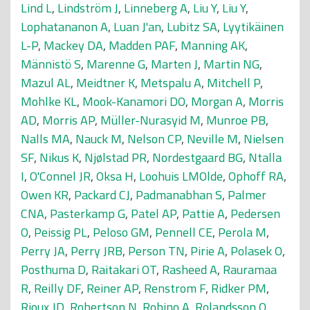
Lind L
,
Lindström J
,
Linneberg A
,
Liu Y
,
Liu Y
,
Lophatananon A
,
Luan J'an
,
Lubitz SA
,
Lyytikäinen
L-P
,
Mackey DA
,
Madden PAF
,
Manning AK
,
Männistö S
,
Marenne G
,
Marten J
,
Martin NG
,
Mazul AL
,
Meidtner K
,
Metspalu A
,
Mitchell P
,
Mohlke KL
,
Mook-Kanamori DO
,
Morgan A
,
Morris
AD
,
Morris AP
,
Müller-Nurasyid M
,
Munroe PB
,
Nalls MA
,
Nauck M
,
Nelson CP
,
Neville M
,
Nielsen
SF
,
Nikus K
,
Njølstad PR
,
Nordestgaard BG
,
Ntalla
I
,
O'Connel JR
,
Oksa H
,
Loohuis LMOlde
,
Ophoff RA
,
Owen KR
,
Packard CJ
,
Padmanabhan S
,
Palmer
CNA
,
Pasterkamp G
,
Patel AP
,
Pattie A
,
Pedersen
O
,
Peissig PL
,
Peloso GM
,
Pennell CE
,
Perola M
,
Perry JA
,
Perry JRB
,
Person TN
,
Pirie A
,
Polasek O
,
Posthuma D
,
Raitakari OT
,
Rasheed A
,
Rauramaa
R
,
Reilly DF
,
Reiner AP
,
Renstrom F
,
Ridker PM
,
Rioux JD
,
Robertson N
,
Robino A
,
Rolandsson O
,