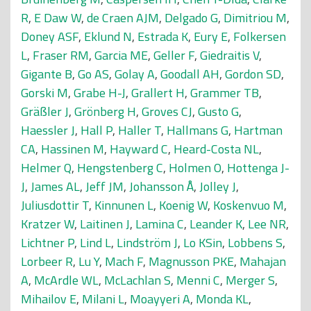
R
,
E Daw W
,
de Craen AJM
,
Delgado G
,
Dimitriou M
,
Doney ASF
,
Eklund N
,
Estrada K
,
Eury E
,
Folkersen
L
,
Fraser RM
,
Garcia ME
,
Geller F
,
Giedraitis V
,
Gigante B
,
Go AS
,
Golay A
,
Goodall AH
,
Gordon SD
,
Gorski M
,
Grabe H-J
,
Grallert H
,
Grammer TB
,
Gräßler J
,
Grönberg H
,
Groves CJ
,
Gusto G
,
Haessler J
,
Hall P
,
Haller T
,
Hallmans G
,
Hartman
CA
,
Hassinen M
,
Hayward C
,
Heard-Costa NL
,
Helmer Q
,
Hengstenberg C
,
Holmen O
,
Hottenga J-
J
,
James AL
,
Jeff JM
,
Johansson Å
,
Jolley J
,
Juliusdottir T
,
Kinnunen L
,
Koenig W
,
Koskenvuo M
,
Kratzer W
,
Laitinen J
,
Lamina C
,
Leander K
,
Lee NR
,
Lichtner P
,
Lind L
,
Lindström J
,
Lo KSin
,
Lobbens S
,
Lorbeer R
,
Lu Y
,
Mach F
,
Magnusson PKE
,
Mahajan
A
,
McArdle WL
,
McLachlan S
,
Menni C
,
Merger S
,
Mihailov E
,
Milani L
,
Moayyeri A
,
Monda KL
,