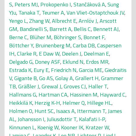
S
,
Peters MJ
,
Prokopenko I
,
Stančáková A
,
Sung
YJu
,
Tanaka T
,
Teumer A
,
Van Vliet-Ostaptchouk JV
,
Yengo L
,
Zhang W
,
Albrecht E
,
Arnlöv J
,
Arscott
GM
,
Bandinelli S
,
Barrett A
,
Bellis C
,
Bennett AJ
,
Berne C
,
Blüher M
,
Böhringer S
,
Bonnet F
,
Böttcher Y
,
Bruinenberg M
,
Carba DB
,
Caspersen
IH
,
Clarke R
,
E Daw W
,
Deelen J
,
Deelman E
,
Delgado G
,
Doney ASF
,
Eklund N
,
Erdos MR
,
Estrada K
,
Eury E
,
Friedrich N
,
Garcia ME
,
Giedraitis
V
,
Gigante B
,
Go AS
,
Golay A
,
Grallert H
,
Grammer
TB
,
Gräßler J
,
Grewal J
,
Groves CJ
,
Haller T
,
Hallmans G
,
Hartman CA
,
Hassinen M
,
Hayward C
,
Heikkilä K
,
Herzig K-H
,
Helmer Q
,
Hillege HL
,
Holmen O
,
Hunt SC
,
Isaacs A
,
Ittermann T
,
James
AL
,
Johansson I
,
Juliusdottir T
,
Kalafati I-P
,
Kinnunen L
,
Koenig W
,
Kooner IK
,
Kratzer W
,
Lamina C
,
Leander K
,
Lee NR
,
Lichtner P
,
Lind L
,