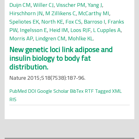
Duijn CM
,
Willer CJ
,
Visscher PM
,
Yang J
,
Hirschhorn JN
,
M Zillikens C
,
McCarthy MI
,
Speliotes EK
,
North KE
,
Fox CS
,
Barroso I
,
Franks
PW
,
Ingelsson E
,
Heid IM
,
Loos RJF
,
L Cupples A
,
Morris AP
,
Lindgren CM
,
Mohlke KL
.
New genetic loci link adipose and
insulin biology to body fat
distribution.
Nature 2015;518(7538):187-96.
PubMed
DOI
Google Scholar
BibTex
RTF
Tagged
XML
RIS