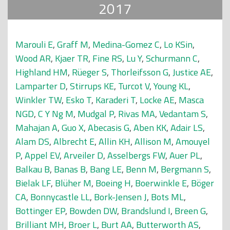
2017
Marouli E
,
Graff M
,
Medina-Gomez C
,
Lo KSin
,
Wood AR
,
Kjaer TR
,
Fine RS
,
Lu Y
,
Schurmann C
,
Highland HM
,
Rüeger S
,
Thorleifsson G
,
Justice AE
,
Lamparter D
,
Stirrups KE
,
Turcot V
,
Young KL
,
Winkler TW
,
Esko T
,
Karaderi T
,
Locke AE
,
Masca
NGD
,
C Y Ng M
,
Mudgal P
,
Rivas MA
,
Vedantam S
,
Mahajan A
,
Guo X
,
Abecasis G
,
Aben KK
,
Adair LS
,
Alam DS
,
Albrecht E
,
Allin KH
,
Allison M
,
Amouyel
P
,
Appel EV
,
Arveiler D
,
Asselbergs FW
,
Auer PL
,
Balkau B
,
Banas B
,
Bang LE
,
Benn M
,
Bergmann S
,
Bielak LF
,
Blüher M
,
Boeing H
,
Boerwinkle E
,
Böger
CA
,
Bonnycastle LL
,
Bork-Jensen J
,
Bots ML
,
Bottinger EP
,
Bowden DW
,
Brandslund I
,
Breen G
,
Brilliant MH
,
Broer L
,
Burt AA
,
Butterworth AS
,