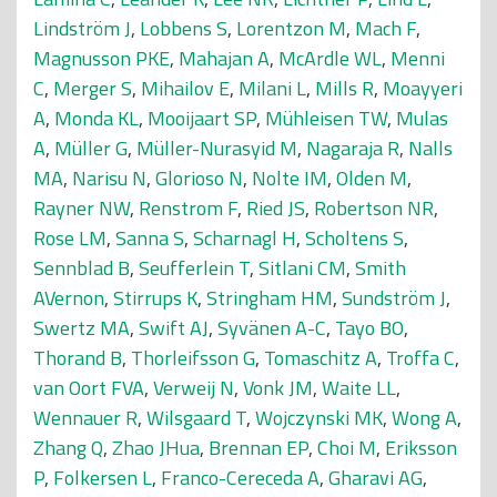
Lindström J
,
Lobbens S
,
Lorentzon M
,
Mach F
,
Magnusson PKE
,
Mahajan A
,
McArdle WL
,
Menni
C
,
Merger S
,
Mihailov E
,
Milani L
,
Mills R
,
Moayyeri
A
,
Monda KL
,
Mooijaart SP
,
Mühleisen TW
,
Mulas
A
,
Müller G
,
Müller-Nurasyid M
,
Nagaraja R
,
Nalls
MA
,
Narisu N
,
Glorioso N
,
Nolte IM
,
Olden M
,
Rayner NW
,
Renstrom F
,
Ried JS
,
Robertson NR
,
Rose LM
,
Sanna S
,
Scharnagl H
,
Scholtens S
,
Sennblad B
,
Seufferlein T
,
Sitlani CM
,
Smith
AVernon
,
Stirrups K
,
Stringham HM
,
Sundström J
,
Swertz MA
,
Swift AJ
,
Syvänen A-C
,
Tayo BO
,
Thorand B
,
Thorleifsson G
,
Tomaschitz A
,
Troffa C
,
van Oort FVA
,
Verweij N
,
Vonk JM
,
Waite LL
,
Wennauer R
,
Wilsgaard T
,
Wojczynski MK
,
Wong A
,
Zhang Q
,
Zhao JHua
,
Brennan EP
,
Choi M
,
Eriksson
P
,
Folkersen L
,
Franco-Cereceda A
,
Gharavi AG
,