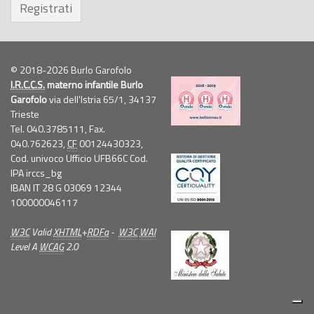
Registrati
© 2018-2026 Burlo Garofolo
I.R.C.C.S.
materno infantile Burlo
Garofolo
via dell'Istria 65/1, 34137
Trieste
Tel. 040.3785111, Fax.
040.762623,
CF
00124430323,
Cod. univoco Ufficio UFB66C Cod.
IPA irccs_bg
IBAN IT 28 G 03069 12344
100000046117
W3C
Valid
XHTML
+
RDFa
-
W3C
WAI
Level A
WCAG
2.0