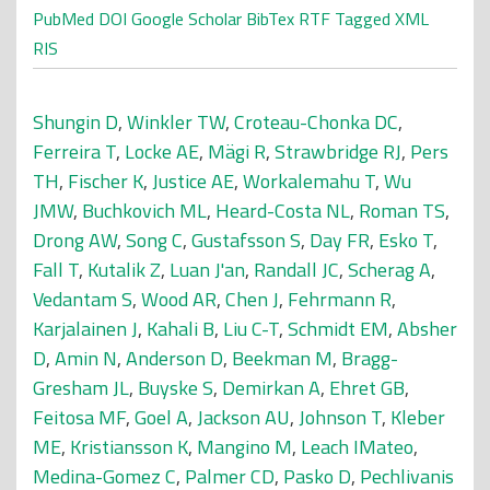
PubMed
DOI
Google Scholar
BibTex
RTF
Tagged
XML
RIS
Shungin D
,
Winkler TW
,
Croteau-Chonka DC
,
Ferreira T
,
Locke AE
,
Mägi R
,
Strawbridge RJ
,
Pers
TH
,
Fischer K
,
Justice AE
,
Workalemahu T
,
Wu
JMW
,
Buchkovich ML
,
Heard-Costa NL
,
Roman TS
,
Drong AW
,
Song C
,
Gustafsson S
,
Day FR
,
Esko T
,
Fall T
,
Kutalik Z
,
Luan J'an
,
Randall JC
,
Scherag A
,
Vedantam S
,
Wood AR
,
Chen J
,
Fehrmann R
,
Karjalainen J
,
Kahali B
,
Liu C-T
,
Schmidt EM
,
Absher
D
,
Amin N
,
Anderson D
,
Beekman M
,
Bragg-
Gresham JL
,
Buyske S
,
Demirkan A
,
Ehret GB
,
Feitosa MF
,
Goel A
,
Jackson AU
,
Johnson T
,
Kleber
ME
,
Kristiansson K
,
Mangino M
,
Leach IMateo
,
Medina-Gomez C
,
Palmer CD
,
Pasko D
,
Pechlivanis