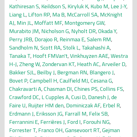
Kathiresan S
,
Keildson S
,
Kiryluk K
,
Kubo M
,
Lee J-Y
,
Liang L
,
Lifton RP
,
Ma B
,
McCarroll SA
,
McKnight
AJ
,
Min JL
,
Moffatt MF
,
Montgomery GW
,
Murabito JM
,
Nicholson G
,
Nyholt DR
,
Okada Y
,
Perry JRB
,
Dorajoo R
,
Reinmaa E
,
Salem RM
,
Sandholm N
,
Scott RA
,
Stolk L
,
Takahashi A
,
Tanaka T
,
Hooft FMVan't
,
Vinkhuyzen AAE
,
Westra
H-J
,
Zheng W
,
Zondervan KT
,
Heath AC
,
Arveiler D
,
Bakker SJL
,
Beilby J
,
Bergman RN
,
Blangero J
,
Bovet P
,
Campbell H
,
Caulfield MJ
,
Cesana G
,
Chakravarti A
,
Chasman DI
,
Chines PS
,
Collins FS
,
Crawford DC
,
L Cupples A
,
Cusi D
,
Danesh J
,
de
Faire U
,
Ruijter HM den
,
Dominiczak AF
,
Erbel R
,
Erdmann J
,
Eriksson JG
,
Farrall M
,
Felix SB
,
Ferrannini E
,
Ferrières J
,
Ford I
,
Forouhi NG
,
Forrester T
,
Franco OH
,
Gansevoort RT
,
Gejman