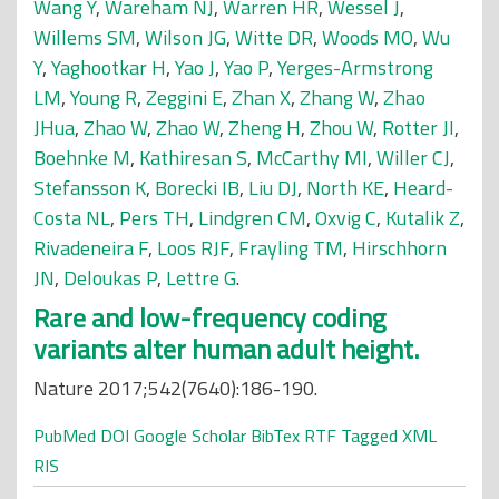
Wang Y
,
Wareham NJ
,
Warren HR
,
Wessel J
,
Willems SM
,
Wilson JG
,
Witte DR
,
Woods MO
,
Wu
Y
,
Yaghootkar H
,
Yao J
,
Yao P
,
Yerges-Armstrong
LM
,
Young R
,
Zeggini E
,
Zhan X
,
Zhang W
,
Zhao
JHua
,
Zhao W
,
Zhao W
,
Zheng H
,
Zhou W
,
Rotter JI
,
Boehnke M
,
Kathiresan S
,
McCarthy MI
,
Willer CJ
,
Stefansson K
,
Borecki IB
,
Liu DJ
,
North KE
,
Heard-
Costa NL
,
Pers TH
,
Lindgren CM
,
Oxvig C
,
Kutalik Z
,
Rivadeneira F
,
Loos RJF
,
Frayling TM
,
Hirschhorn
JN
,
Deloukas P
,
Lettre G
.
Rare and low-frequency coding
variants alter human adult height.
Nature 2017;542(7640):186-190.
PubMed
DOI
Google Scholar
BibTex
RTF
Tagged
XML
RIS