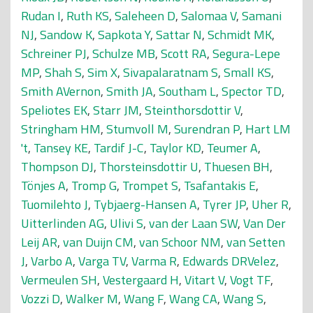
Rudan I
,
Ruth KS
,
Saleheen D
,
Salomaa V
,
Samani
NJ
,
Sandow K
,
Sapkota Y
,
Sattar N
,
Schmidt MK
,
Schreiner PJ
,
Schulze MB
,
Scott RA
,
Segura-Lepe
MP
,
Shah S
,
Sim X
,
Sivapalaratnam S
,
Small KS
,
Smith AVernon
,
Smith JA
,
Southam L
,
Spector TD
,
Speliotes EK
,
Starr JM
,
Steinthorsdottir V
,
Stringham HM
,
Stumvoll M
,
Surendran P
,
Hart LM
't
,
Tansey KE
,
Tardif J-C
,
Taylor KD
,
Teumer A
,
Thompson DJ
,
Thorsteinsdottir U
,
Thuesen BH
,
Tönjes A
,
Tromp G
,
Trompet S
,
Tsafantakis E
,
Tuomilehto J
,
Tybjaerg-Hansen A
,
Tyrer JP
,
Uher R
,
Uitterlinden AG
,
Ulivi S
,
van der Laan SW
,
Van Der
Leij AR
,
van Duijn CM
,
van Schoor NM
,
van Setten
J
,
Varbo A
,
Varga TV
,
Varma R
,
Edwards DRVelez
,
Vermeulen SH
,
Vestergaard H
,
Vitart V
,
Vogt TF
,
Vozzi D
,
Walker M
,
Wang F
,
Wang CA
,
Wang S
,