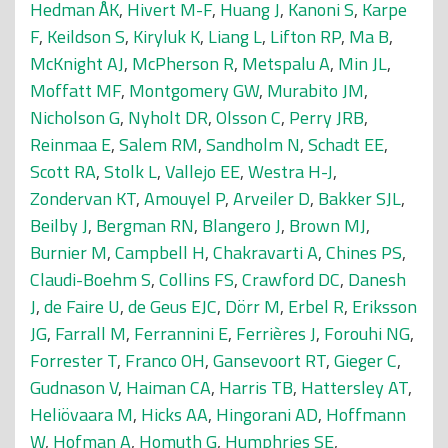
Hedman ÅK
,
Hivert M-F
,
Huang J
,
Kanoni S
,
Karpe
F
,
Keildson S
,
Kiryluk K
,
Liang L
,
Lifton RP
,
Ma B
,
McKnight AJ
,
McPherson R
,
Metspalu A
,
Min JL
,
Moffatt MF
,
Montgomery GW
,
Murabito JM
,
Nicholson G
,
Nyholt DR
,
Olsson C
,
Perry JRB
,
Reinmaa E
,
Salem RM
,
Sandholm N
,
Schadt EE
,
Scott RA
,
Stolk L
,
Vallejo EE
,
Westra H-J
,
Zondervan KT
,
Amouyel P
,
Arveiler D
,
Bakker SJL
,
Beilby J
,
Bergman RN
,
Blangero J
,
Brown MJ
,
Burnier M
,
Campbell H
,
Chakravarti A
,
Chines PS
,
Claudi-Boehm S
,
Collins FS
,
Crawford DC
,
Danesh
J
,
de Faire U
,
de Geus EJC
,
Dörr M
,
Erbel R
,
Eriksson
JG
,
Farrall M
,
Ferrannini E
,
Ferrières J
,
Forouhi NG
,
Forrester T
,
Franco OH
,
Gansevoort RT
,
Gieger C
,
Gudnason V
,
Haiman CA
,
Harris TB
,
Hattersley AT
,
Heliövaara M
,
Hicks AA
,
Hingorani AD
,
Hoffmann
W
,
Hofman A
,
Homuth G
,
Humphries SE
,