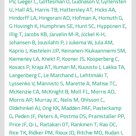
PV
,
Gieger C
,
Gottesman O
,
Gudnason V
,
Gyllensten
U
,
Hall AS
,
Harris TB
,
Hattersley AT
,
Hicks AA
,
Hindorff LA
,
Hingorani AD
,
Hofman A
,
Homuth G
,
G Hovingh K
,
Humphries SE
,
Hunt SC
,
Hyppönen E
,
Illig T
,
Jacobs KB
,
Järvelin M-R
,
Jöckel K-H
,
Johansen B
,
Jousilahti P
,
J Jukema W
,
Jula AM
,
Kaprio J
,
Kastelein JJP
,
Keinanen-Kiukaanniemi SM
,
Kiemeney LA
,
Knekt P
,
Kooner JS
,
Kooperberg C
,
Kovacs P
,
Kraja AT
,
Kumari M
,
Kuusisto J
,
Lakka TA
,
Langenberg C
,
Le Marchand L
,
Lehtimäki T
,
Lyssenko V
,
Männistö S
,
Marette A
,
Matise TC
,
McKenzie CA
,
McKnight B
,
Moll FL
,
Morris AD
,
Morris AP
,
Murray JC
,
Nelis M
,
Ohlsson C
,
Oldehinkel AJ
,
Ong KK
,
Madden PAF
,
Pasterkamp
G
,
Peden JF
,
Peters A
,
Postma DS
,
Pramstaller PP
,
Price JF
,
Qi L
,
Raitakari OT
,
Rankinen T
,
Rao DC
,
Rice TK
,
Ridker PM
,
Rioux JD
,
Ritchie MD
,
Rudan I
,