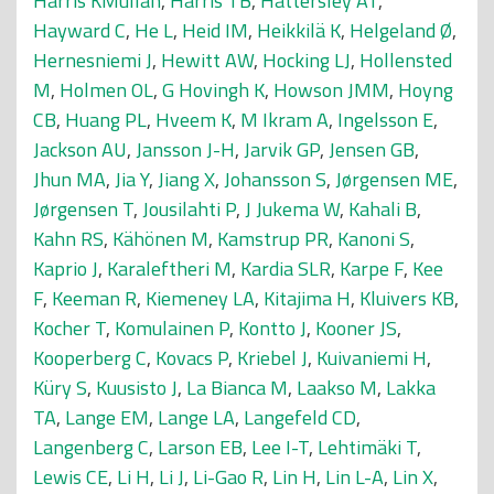
Harris KMullan
,
Harris TB
,
Hattersley AT
,
Hayward C
,
He L
,
Heid IM
,
Heikkilä K
,
Helgeland Ø
,
Hernesniemi J
,
Hewitt AW
,
Hocking LJ
,
Hollensted
M
,
Holmen OL
,
G Hovingh K
,
Howson JMM
,
Hoyng
CB
,
Huang PL
,
Hveem K
,
M Ikram A
,
Ingelsson E
,
Jackson AU
,
Jansson J-H
,
Jarvik GP
,
Jensen GB
,
Jhun MA
,
Jia Y
,
Jiang X
,
Johansson S
,
Jørgensen ME
,
Jørgensen T
,
Jousilahti P
,
J Jukema W
,
Kahali B
,
Kahn RS
,
Kähönen M
,
Kamstrup PR
,
Kanoni S
,
Kaprio J
,
Karaleftheri M
,
Kardia SLR
,
Karpe F
,
Kee
F
,
Keeman R
,
Kiemeney LA
,
Kitajima H
,
Kluivers KB
,
Kocher T
,
Komulainen P
,
Kontto J
,
Kooner JS
,
Kooperberg C
,
Kovacs P
,
Kriebel J
,
Kuivaniemi H
,
Küry S
,
Kuusisto J
,
La Bianca M
,
Laakso M
,
Lakka
TA
,
Lange EM
,
Lange LA
,
Langefeld CD
,
Langenberg C
,
Larson EB
,
Lee I-T
,
Lehtimäki T
,
Lewis CE
,
Li H
,
Li J
,
Li-Gao R
,
Lin H
,
Lin L-A
,
Lin X
,