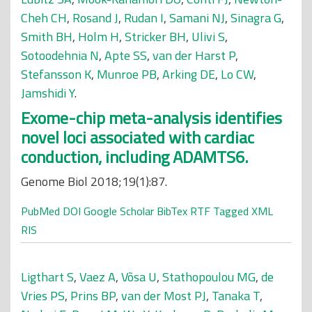
Cheh CH
,
Rosand J
,
Rudan I
,
Samani NJ
,
Sinagra G
,
Smith BH
,
Holm H
,
Stricker BH
,
Ulivi S
,
Sotoodehnia N
,
Apte SS
,
van der Harst P
,
Stefansson K
,
Munroe PB
,
Arking DE
,
Lo CW
,
Jamshidi Y
.
Exome-chip meta-analysis identifies
novel loci associated with cardiac
conduction, including ADAMTS6.
Genome Biol 2018;19(1):87.
PubMed
DOI
Google Scholar
BibTex
RTF
Tagged
XML
RIS
Ligthart S
,
Vaez A
,
Võsa U
,
Stathopoulou MG
,
de
Vries PS
,
Prins BP
,
van der Most PJ
,
Tanaka T
,