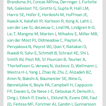
Brandsma JH
,
Concas MPina
,
Derringer J
,
Furlotte
NA
,
Galesloot TE
,
Girotto G
,
Gupta R
,
Hall LM
,
Harris SE
,
Hofer E
,
Horikoshi M
,
Huffman JE
,
Kaasik K
,
Kalafati IP
,
Karlsson R
,
Kong A
,
Lahti J
,
van der Lee SJ
,
deLeeuw C
,
Lind PA
,
Lindgren K-O
,
Liu T
,
Mangino M
,
Marten J
,
Mihailov E
,
Miller MB
,
van der Most PJ
,
Oldmeadow C
,
Payton A
,
Pervjakova N
,
Peyrot WJ
,
Qian Y
,
Raitakari O
,
Rueedi R
,
Salvi E
,
Schmidt B
,
Schraut KE
,
Shi J
,
Smith AV
,
Poot RA
,
St Pourcain B
,
Teumer A
,
Thorleifsson G
,
Verweij N
,
Vuckovic D
,
Wellmann J
,
Westra H-J
,
Yang J
,
Zhao W
,
Zhu Z
,
Alizadeh BZ
,
Amin N
,
Bakshi A
,
Baumeister SE
,
Biino G
,
Bønnelykke K
,
Boyle PA
,
Campbell H
,
Cappuccio
FP
,
Davies G
,
De Neve J-E
,
Deloukas P
,
Demuth I
,
Ding J
,
Eibich P
,
Eisele L
,
Eklund N
,
Evans DM
,
Faul
JD
,
Feitosa MF
,
Forstner AJ
,
Gandin I
,
Gunnarsson