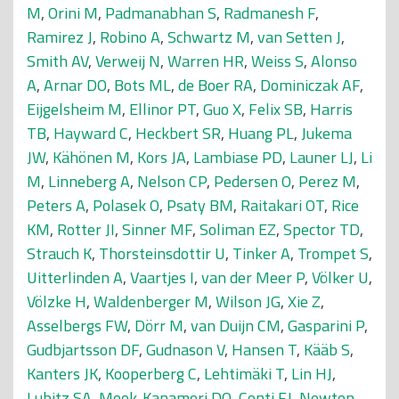
M
,
Orini M
,
Padmanabhan S
,
Radmanesh F
,
Ramirez J
,
Robino A
,
Schwartz M
,
van Setten J
,
Smith AV
,
Verweij N
,
Warren HR
,
Weiss S
,
Alonso
A
,
Arnar DO
,
Bots ML
,
de Boer RA
,
Dominiczak AF
,
Eijgelsheim M
,
Ellinor PT
,
Guo X
,
Felix SB
,
Harris
TB
,
Hayward C
,
Heckbert SR
,
Huang PL
,
Jukema
JW
,
Kähönen M
,
Kors JA
,
Lambiase PD
,
Launer LJ
,
Li
M
,
Linneberg A
,
Nelson CP
,
Pedersen O
,
Perez M
,
Peters A
,
Polasek O
,
Psaty BM
,
Raitakari OT
,
Rice
KM
,
Rotter JI
,
Sinner MF
,
Soliman EZ
,
Spector TD
,
Strauch K
,
Thorsteinsdottir U
,
Tinker A
,
Trompet S
,
Uitterlinden A
,
Vaartjes I
,
van der Meer P
,
Völker U
,
Völzke H
,
Waldenberger M
,
Wilson JG
,
Xie Z
,
Asselbergs FW
,
Dörr M
,
van Duijn CM
,
Gasparini P
,
Gudbjartsson DF
,
Gudnason V
,
Hansen T
,
Kääb S
,
Kanters JK
,
Kooperberg C
,
Lehtimäki T
,
Lin HJ
,
Lubitz SA
,
Mook-Kanamori DO
,
Conti FJ
,
Newton-