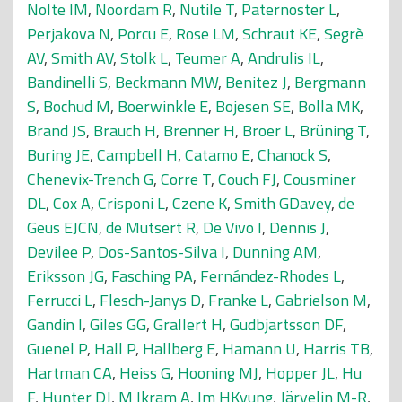
Nolte IM
,
Noordam R
,
Nutile T
,
Paternoster L
,
Perjakova N
,
Porcu E
,
Rose LM
,
Schraut KE
,
Segrè
AV
,
Smith AV
,
Stolk L
,
Teumer A
,
Andrulis IL
,
Bandinelli S
,
Beckmann MW
,
Benitez J
,
Bergmann
S
,
Bochud M
,
Boerwinkle E
,
Bojesen SE
,
Bolla MK
,
Brand JS
,
Brauch H
,
Brenner H
,
Broer L
,
Brüning T
,
Buring JE
,
Campbell H
,
Catamo E
,
Chanock S
,
Chenevix-Trench G
,
Corre T
,
Couch FJ
,
Cousminer
DL
,
Cox A
,
Crisponi L
,
Czene K
,
Smith GDavey
,
de
Geus EJCN
,
de Mutsert R
,
De Vivo I
,
Dennis J
,
Devilee P
,
Dos-Santos-Silva I
,
Dunning AM
,
Eriksson JG
,
Fasching PA
,
Fernández-Rhodes L
,
Ferrucci L
,
Flesch-Janys D
,
Franke L
,
Gabrielson M
,
Gandin I
,
Giles GG
,
Grallert H
,
Gudbjartsson DF
,
Guenel P
,
Hall P
,
Hallberg E
,
Hamann U
,
Harris TB
,
Hartman CA
,
Heiss G
,
Hooning MJ
,
Hopper JL
,
Hu
F
,
Hunter DJ
,
M Ikram A
,
Im HKyung
,
Järvelin M-R
,