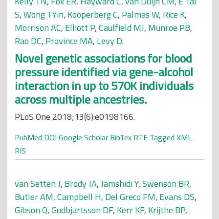
Kelly TN
,
Fox ER
,
Hayward C
,
van Duijn CM
,
E Tai
S
,
Wong TYin
,
Kooperberg C
,
Palmas W
,
Rice K
,
Morrison AC
,
Elliott P
,
Caulfield MJ
,
Munroe PB
,
Rao DC
,
Province MA
,
Levy D
.
Novel genetic associations for blood
pressure identified via gene-alcohol
interaction in up to 570K individuals
across multiple ancestries.
PLoS One 2018;13(6):e0198166.
PubMed
DOI
Google Scholar
BibTex
RTF
Tagged
XML
RIS
van Setten J
,
Brody JA
,
Jamshidi Y
,
Swenson BR
,
Butler AM
,
Campbell H
,
Del Greco FM
,
Evans DS
,
Gibson Q
,
Gudbjartsson DF
,
Kerr KF
,
Krijthe BP
,