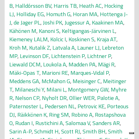
B
,
Halldórsson BV
,
Harris TB
,
Heath AC
,
Hocking
LJ
,
Holliday EG
,
Homuth G
,
Horan MA
,
Hottenga J-
J
,
de Jager PL
,
Joshi PK
,
Jugessur A
,
Kaakinen MA
,
Kähönen M
,
Kanoni S
,
Keltigangas-Järvinen L
,
Kiemeney LALM
,
Kolcic I
,
Koskinen S
,
Kraja AT
,
Kroh M
,
Kutalik Z
,
Latvala A
,
Launer LJ
,
Lebreton
MP
,
Levinson DF
,
Lichtenstein P
,
Lichtner P
,
Liewald DCM
,
Loukola A
,
Madden PA
,
Mägi R
,
Mäki-Opas T
,
Marioni RE
,
Marques-Vidal P
,
Meddens GA
,
McMahon G
,
Meisinger C
,
Meitinger
T
,
Milaneschi Y
,
Milani L
,
Montgomery GW
,
Myhre
R
,
Nelson CP
,
Nyholt DR
,
Ollier WER
,
Palotie A
,
Paternoster L
,
Pedersen NL
,
Petrovic KE
,
Porteous
DJ
,
Räikkönen K
,
Ring SM
,
Robino A
,
Rostapshova
O
,
Rudan I
,
Rustichini A
,
Salomaa V
,
Sanders AR
,
Sarin A-P
,
Schmidt H
,
Scott RJ
,
Smith BH
,
Smith