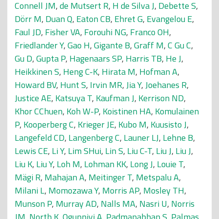
Connell JM
,
de Mutsert R
,
H de Silva J
,
Debette S
,
Dörr M
,
Duan Q
,
Eaton CB
,
Ehret G
,
Evangelou E
,
Faul JD
,
Fisher VA
,
Forouhi NG
,
Franco OH
,
Friedlander Y
,
Gao H
,
Gigante B
,
Graff M
,
C Gu C
,
Gu D
,
Gupta P
,
Hagenaars SP
,
Harris TB
,
He J
,
Heikkinen S
,
Heng C-K
,
Hirata M
,
Hofman A
,
Howard BV
,
Hunt S
,
Irvin MR
,
Jia Y
,
Joehanes R
,
Justice AE
,
Katsuya T
,
Kaufman J
,
Kerrison ND
,
Khor CChuen
,
Koh W-P
,
Koistinen HA
,
Komulainen
P
,
Kooperberg C
,
Krieger JE
,
Kubo M
,
Kuusisto J
,
Langefeld CD
,
Langenberg C
,
Launer LJ
,
Lehne B
,
Lewis CE
,
Li Y
,
Lim SHui
,
Lin S
,
Liu C-T
,
Liu J
,
Liu J
,
Liu K
,
Liu Y
,
Loh M
,
Lohman KK
,
Long J
,
Louie T
,
Mägi R
,
Mahajan A
,
Meitinger T
,
Metspalu A
,
Milani L
,
Momozawa Y
,
Morris AP
,
Mosley TH
,
Munson P
,
Murray AD
,
Nalls MA
,
Nasri U
,
Norris
JM
,
North K
,
Ogunniyi A
,
Padmanabhan S
,
Palmas