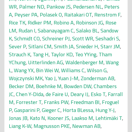
WR
,
Palmer ND
,
Pankow JS
,
Pedersen NL
,
Peters
A
,
Peyser PA
,
Polasek O
,
Raitakari OT
,
Renstrom F
,
Rice TK
,
Ridker PM
,
Robino A
,
Robinson JG
,
Rose
LM
,
Rudan I
,
Sabanayagam C
,
Salako BL
,
Sandow
K
,
Schmidt CO
,
Schreiner PJ
,
Scott WR
,
Seshadri S
,
Sever P
,
Sitlani CM
,
Smith JA
,
Snieder H
,
Starr JM
,
Strauch K
,
Tang H
,
Taylor KD
,
Teo YYing
,
Tham
YChung
,
Uitterlinden AG
,
Waldenberger M
,
Wang
L
,
Wang YX
,
Bin Wei W
,
Williams C
,
Wilson G
,
Wojczynski MK
,
Yao J
,
Yuan J-M
,
Zonderman AB
,
Becker DM
,
Boehnke M
,
Bowden DW
,
Chambers
JC
,
Chen Y-DIda
,
de Faire U
,
Deary IJ
,
Esko T
,
Farrall
M
,
Forrester T
,
Franks PW
,
Freedman BI
,
Froguel
P
,
Gasparini P
,
Gieger C
,
Horta BLessa
,
Hung Y-J
,
Jonas JB
,
Kato N
,
Kooner JS
,
Laakso M
,
Lehtimäki T
,
Liang K-W
,
Magnusson PKE
,
Newman AB
,