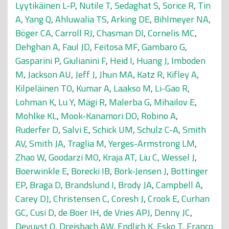
Lyytikäinen L-P
,
Nutile T
,
Sedaghat S
,
Sorice R
,
Tin
A
,
Yang Q
,
Ahluwalia TS
,
Arking DE
,
Bihlmeyer NA
,
Böger CA
,
Carroll RJ
,
Chasman DI
,
Cornelis MC
,
Dehghan A
,
Faul JD
,
Feitosa MF
,
Gambaro G
,
Gasparini P
,
Giulianini F
,
Heid I
,
Huang J
,
Imboden
M
,
Jackson AU
,
Jeff J
,
Jhun MA
,
Katz R
,
Kifley A
,
Kilpeläinen TO
,
Kumar A
,
Laakso M
,
Li-Gao R
,
Lohman K
,
Lu Y
,
Mägi R
,
Malerba G
,
Mihailov E
,
Mohlke KL
,
Mook-Kanamori DO
,
Robino A
,
Ruderfer D
,
Salvi E
,
Schick UM
,
Schulz C-A
,
Smith
AV
,
Smith JA
,
Traglia M
,
Yerges-Armstrong LM
,
Zhao W
,
Goodarzi MO
,
Kraja AT
,
Liu C
,
Wessel J
,
Boerwinkle E
,
Borecki IB
,
Bork-Jensen J
,
Bottinger
EP
,
Braga D
,
Brandslund I
,
Brody JA
,
Campbell A
,
Carey DJ
,
Christensen C
,
Coresh J
,
Crook E
,
Curhan
GC
,
Cusi D
,
de Boer IH
,
de Vries APJ
,
Denny JC
,
Devuyst O
,
Dreisbach AW
,
Endlich K
,
Esko T
,
Franco