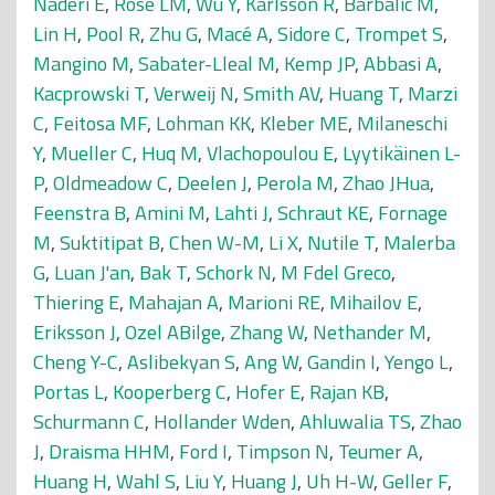
Naderi E
,
Rose LM
,
Wu Y
,
Karlsson R
,
Barbalic M
,
Lin H
,
Pool R
,
Zhu G
,
Macé A
,
Sidore C
,
Trompet S
,
Mangino M
,
Sabater-Lleal M
,
Kemp JP
,
Abbasi A
,
Kacprowski T
,
Verweij N
,
Smith AV
,
Huang T
,
Marzi
C
,
Feitosa MF
,
Lohman KK
,
Kleber ME
,
Milaneschi
Y
,
Mueller C
,
Huq M
,
Vlachopoulou E
,
Lyytikäinen L-
P
,
Oldmeadow C
,
Deelen J
,
Perola M
,
Zhao JHua
,
Feenstra B
,
Amini M
,
Lahti J
,
Schraut KE
,
Fornage
M
,
Suktitipat B
,
Chen W-M
,
Li X
,
Nutile T
,
Malerba
G
,
Luan J'an
,
Bak T
,
Schork N
,
M Fdel Greco
,
Thiering E
,
Mahajan A
,
Marioni RE
,
Mihailov E
,
Eriksson J
,
Ozel ABilge
,
Zhang W
,
Nethander M
,
Cheng Y-C
,
Aslibekyan S
,
Ang W
,
Gandin I
,
Yengo L
,
Portas L
,
Kooperberg C
,
Hofer E
,
Rajan KB
,
Schurmann C
,
Hollander Wden
,
Ahluwalia TS
,
Zhao
J
,
Draisma HHM
,
Ford I
,
Timpson N
,
Teumer A
,
Huang H
,
Wahl S
,
Liu Y
,
Huang J
,
Uh H-W
,
Geller F
,