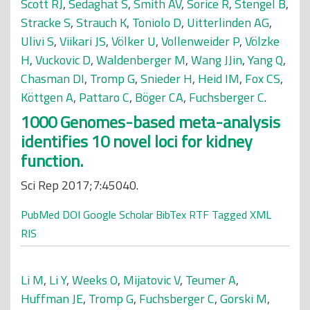
Scott RJ
,
Sedaghat S
,
Smith AV
,
Sorice R
,
Stengel B
,
Stracke S
,
Strauch K
,
Toniolo D
,
Uitterlinden AG
,
Ulivi S
,
Viikari JS
,
Völker U
,
Vollenweider P
,
Völzke
H
,
Vuckovic D
,
Waldenberger M
,
Wang JJin
,
Yang Q
,
Chasman DI
,
Tromp G
,
Snieder H
,
Heid IM
,
Fox CS
,
Köttgen A
,
Pattaro C
,
Böger CA
,
Fuchsberger C
.
1000 Genomes-based meta-analysis
identifies 10 novel loci for kidney
function.
Sci Rep 2017;7:45040.
PubMed
DOI
Google Scholar
BibTex
RTF
Tagged
XML
RIS
Li M
,
Li Y
,
Weeks O
,
Mijatovic V
,
Teumer A
,
Huffman JE
,
Tromp G
,
Fuchsberger C
,
Gorski M
,