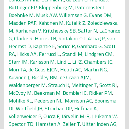
Bottinger EP
,
Kloppenburg M
,
Paternoster L
,
Boehnke M
,
Musk AW
,
Willemsen G
,
Evans DM
,
Madden PAF
,
Kähönen M
,
Kutalik Z
,
Zoledziewska
M
,
Karhunen V
,
Kritchevsky SB
,
Sattar N
,
LaChance
G
,
Clarke R
,
Harris TB
,
Raitakari OT
,
Attia JR
,
van
Heemst D
,
Kajantie E
,
Sorice R
,
Gambaro G
,
Scott
RA
,
Hicks AA
,
Ferrucci L
,
Standl M
,
Lindgren CM
,
Starr JM
,
Karlsson M
,
Lind L
,
Li JZ
,
Chambers JC
,
Mori TA
,
de Geus EJCN
,
Heath AC
,
Martin NG
,
Auvinen J
,
Buckley BM
,
de Craen AJM
,
Waldenberger M
,
Strauch K
,
Meitinger T
,
Scott RJ
,
McEvoy M
,
Beekman M
,
Bombieri C
,
Ridker PM
,
Mohlke KL
,
Pedersen NL
,
Morrison AC
,
Boomsma
DI
,
Whitfield JB
,
Strachan DP
,
Hofman A
,
Vollenweider P
,
Cucca F
,
Järvelin M-R
,
J Jukema W
,
Spector TD
,
Hamsten A
,
Zeller T
,
Uitterlinden AG
,