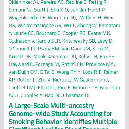
Oldehinkel AJ
,
Pereira AC
,
Redline S
,
Rettig R
,
Samani NJ
,
Scott J
,
Shu X-O
,
van der Harst P
,
Wagenknecht LE
,
Wareham NJ
,
Watkins H
,
Weir
DR
,
Wickremasinghe AR
,
Wu T
,
Zheng W
,
Kamatani
Y
,
Laurie CC
,
Bouchard C
,
Cooper RS
,
Evans MK
,
Gudnason V
,
Kardia SLR
,
Kritchevsky SB
,
Levy D
,
O'Connell JR
,
Psaty BM
,
van Dam RM
,
Sims M
,
Arnett DK
,
Mook-Kanamori DO
,
Kelly TN
,
Fox ER
,
Hayward C
,
Fornage M
,
Rotimi CN
,
Province MA
,
van Duijn CM
,
E Tai S
,
Wong TYin
,
Loos RJF
,
Reiner
AP
,
Rotter JI
,
Zhu X
,
Bierut LJ
,
W Gauderman J
,
Caulfield MJ
,
Elliott P
,
Rice K
,
Munroe PB
,
Morrison
AC
,
L Cupples A
,
Rao DC
,
Chasman DI
.
A Large-Scale Multi-ancestry
Genome-wide Study Accounting for
Smoking Behavior Identifies Multiple