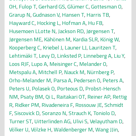
OH
,
Fulop T
,
Gerhard GS
,
Glümer C
,
Gottesman O
,
Grarup N
,
Gudnason V
,
Hansen T
,
Harris TB
,
Hayward C
,
Hocking L
,
Hofman A
,
Hu FB
,
Husemoen LLotte N
,
Jackson RD
,
Jørgensen T
,
Jørgensen ME
,
Kähönen M
,
Kardia SLR
,
König W
,
Kooperberg C
,
Kriebel J
,
Launer LJ
,
Lauritzen T
,
Lehtimäki T
,
Levy D
,
Linksted P
,
Linneberg A
,
Liu Y
,
Loos RJF
,
Lupo A
,
Meisinger C
,
Melander O
,
Metspalu A
,
Mitchell P
,
Nauck M
,
Nürnberg P
,
Orho-Melander M
,
Parsa A
,
Pedersen O
,
Peters A
,
Peters U
,
Polasek O
,
Porteous D
,
Probst-Hensch
NM
,
Psaty BM
,
Qi L
,
Raitakari OT
,
Reiner AP
,
Rettig
R
,
Ridker PM
,
Rivadeneira F
,
Rossouw JE
,
Schmidt
F
,
Siscovick D
,
Soranzo N
,
Strauch K
,
Toniolo D
,
Turner ST
,
Uitterlinden AG
,
Ulivi S
,
Velayutham D
,
Völker U
,
Völzke H
,
Waldenberger M
,
Wang JJin
,