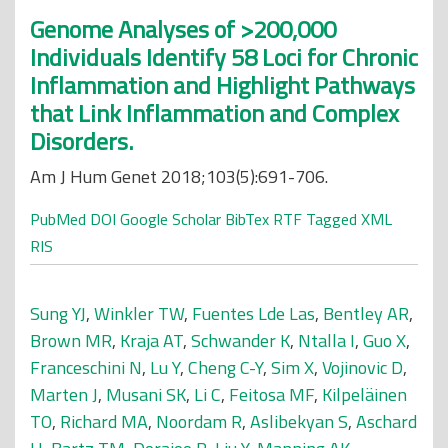
Genome Analyses of >200,000
Individuals Identify 58 Loci for Chronic
Inflammation and Highlight Pathways
that Link Inflammation and Complex
Disorders.
Am J Hum Genet 2018;103(5):691-706.
PubMed
DOI
Google Scholar
BibTex
RTF
Tagged
XML
RIS
Sung YJ
,
Winkler TW
,
Fuentes Lde Las
,
Bentley AR
,
Brown MR
,
Kraja AT
,
Schwander K
,
Ntalla I
,
Guo X
,
Franceschini N
,
Lu Y
,
Cheng C-Y
,
Sim X
,
Vojinovic D
,
Marten J
,
Musani SK
,
Li C
,
Feitosa MF
,
Kilpeläinen
TO
,
Richard MA
,
Noordam R
,
Aslibekyan S
,
Aschard