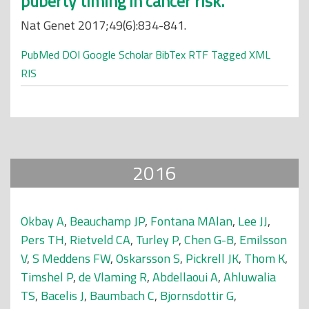
puberty timing in cancer risk.
Nat Genet 2017;49(6):834-841.
PubMed
DOI
Google Scholar
BibTex
RTF
Tagged
XML
RIS
2016
Okbay A
,
Beauchamp JP
,
Fontana MAlan
,
Lee JJ
,
Pers TH
,
Rietveld CA
,
Turley P
,
Chen G-B
,
Emilsson
V
,
S Meddens FW
,
Oskarsson S
,
Pickrell JK
,
Thom K
,
Timshel P
,
de Vlaming R
,
Abdellaoui A
,
Ahluwalia
TS
,
Bacelis J
,
Baumbach C
,
Bjornsdottir G
,