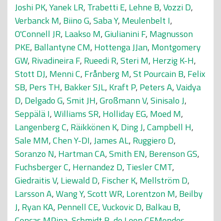
Joshi PK
,
Yanek LR
,
Trabetti E
,
Lehne B
,
Vozzi D
,
Verbanck M
,
Biino G
,
Saba Y
,
Meulenbelt I
,
O'Connell JR
,
Laakso M
,
Giulianini F
,
Magnusson
PKE
,
Ballantyne CM
,
Hottenga JJan
,
Montgomery
GW
,
Rivadineira F
,
Rueedi R
,
Steri M
,
Herzig K-H
,
Stott DJ
,
Menni C
,
Frånberg M
,
St Pourcain B
,
Felix
SB
,
Pers TH
,
Bakker SJL
,
Kraft P
,
Peters A
,
Vaidya
D
,
Delgado G
,
Smit JH
,
Großmann V
,
Sinisalo J
,
Seppälä I
,
Williams SR
,
Holliday EG
,
Moed M
,
Langenberg C
,
Räikkönen K
,
Ding J
,
Campbell H
,
Sale MM
,
Chen Y-DI
,
James AL
,
Ruggiero D
,
Soranzo N
,
Hartman CA
,
Smith EN
,
Berenson GS
,
Fuchsberger C
,
Hernandez D
,
Tiesler CMT
,
Giedraitis V
,
Liewald D
,
Fischer K
,
Mellström D
,
Larsson A
,
Wang Y
,
Scott WR
,
Lorentzon M
,
Beilby
J
,
Ryan KA
,
Pennell CE
,
Vuckovic D
,
Balkau B
,
Concas MPina
,
Schmidt R
,
de Leon CFMendes
,