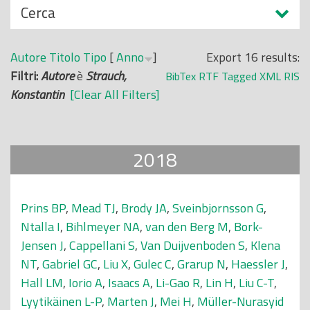
N
Cerca
o
a
p
s
r
Autore
Titolo
Tipo
[
Anno
]
Export 16 results:
c
i
Filtri:
Autore
è
Strauch,
BibTex
RTF
Tagged
XML
RIS
o
n
Konstantin
[Clear All Filters]
n
c
d
i
i
p
2018
a
l
e
Prins BP
,
Mead TJ
,
Brody JA
,
Sveinbjornsson G
,
Ntalla I
,
Bihlmeyer NA
,
van den Berg M
,
Bork-
Jensen J
,
Cappellani S
,
Van Duijvenboden S
,
Klena
NT
,
Gabriel GC
,
Liu X
,
Gulec C
,
Grarup N
,
Haessler J
,
Hall LM
,
Iorio A
,
Isaacs A
,
Li-Gao R
,
Lin H
,
Liu C-T
,
Lyytikäinen L-P
,
Marten J
,
Mei H
,
Müller-Nurasyid