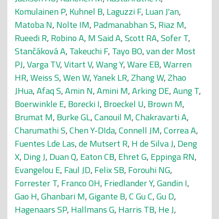
Komulainen P
,
Kuhnel B
,
Laguzzi F
,
Luan J'an
,
Matoba N
,
Nolte IM
,
Padmanabhan S
,
Riaz M
,
Rueedi R
,
Robino A
,
M Said A
,
Scott RA
,
Sofer T
,
Stančáková A
,
Takeuchi F
,
Tayo BO
,
van der Most
PJ
,
Varga TV
,
Vitart V
,
Wang Y
,
Ware EB
,
Warren
HR
,
Weiss S
,
Wen W
,
Yanek LR
,
Zhang W
,
Zhao
JHua
,
Afaq S
,
Amin N
,
Amini M
,
Arking DE
,
Aung T
,
Boerwinkle E
,
Borecki I
,
Broeckel U
,
Brown M
,
Brumat M
,
Burke GL
,
Canouil M
,
Chakravarti A
,
Charumathi S
,
Chen Y-DIda
,
Connell JM
,
Correa A
,
Fuentes Lde Las
,
de Mutsert R
,
H de Silva J
,
Deng
X
,
Ding J
,
Duan Q
,
Eaton CB
,
Ehret G
,
Eppinga RN
,
Evangelou E
,
Faul JD
,
Felix SB
,
Forouhi NG
,
Forrester T
,
Franco OH
,
Friedlander Y
,
Gandin I
,
Gao H
,
Ghanbari M
,
Gigante B
,
C Gu C
,
Gu D
,
Hagenaars SP
,
Hallmans G
,
Harris TB
,
He J
,