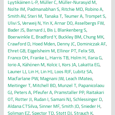
Lyytikäinen L-P
,
Müller C
,
Müller-Nurasyid M
,
Nolte IM
,
Padmanabhan S
,
Ritchie MD
,
Robino A
,
Smith AV
,
Steri M
,
Tanaka T
,
Teumer A
,
Trompet S
,
Ulivi S
,
Verweij N
,
Yin X
,
Arnar DO
,
Asselbergs FW
,
Bader JS
,
Barnard J
,
Bis J
,
Blankenberg S
,
Boerwinkle E
,
Bradford Y
,
Buckley BM
,
Chung MK
,
Crawford D
,
Hoed Mden
,
Denny JC
,
Dominiczak AF
,
Ehret GB
,
Eijgelsheim M
,
Ellinor PT
,
Felix SB
,
Franco OH
,
Franke L
,
Harris TB
,
Holm H
,
Ilaria G
,
Iorio A
,
Kähönen M
,
Kolcic I
,
Kors JA
,
Lakatta EG
,
Launer LJ
,
Lin H
,
Lin HJ
,
Loos RJF
,
Lubitz SA
,
Macfarlane PW
,
Magnani JW
,
Leach IMateo
,
Meitinger T
,
Mitchell BD
,
Munzel T
,
Papanicolaou
GJ
,
Peters A
,
Pfeufer A
,
Pramstaller PP
,
Raitakari
OT
,
Rotter JI
,
Rudan I
,
Samani NJ
,
Schlessinger D
,
Aldana CTSilva
,
Sinner MF
,
Smith JD
,
Snieder H
,
Soliman EZ
,
Spector TD
,
Stott DJ
,
Strauch K
,