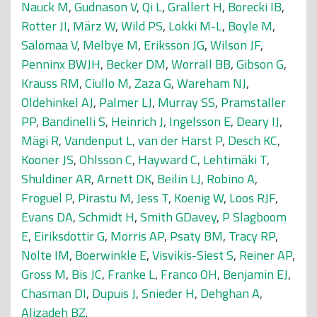
Nauck M
,
Gudnason V
,
Qi L
,
Grallert H
,
Borecki IB
,
Rotter JI
,
März W
,
Wild PS
,
Lokki M-L
,
Boyle M
,
Salomaa V
,
Melbye M
,
Eriksson JG
,
Wilson JF
,
Penninx BWJH
,
Becker DM
,
Worrall BB
,
Gibson G
,
Krauss RM
,
Ciullo M
,
Zaza G
,
Wareham NJ
,
Oldehinkel AJ
,
Palmer LJ
,
Murray SS
,
Pramstaller
PP
,
Bandinelli S
,
Heinrich J
,
Ingelsson E
,
Deary IJ
,
Mägi R
,
Vandenput L
,
van der Harst P
,
Desch KC
,
Kooner JS
,
Ohlsson C
,
Hayward C
,
Lehtimäki T
,
Shuldiner AR
,
Arnett DK
,
Beilin LJ
,
Robino A
,
Froguel P
,
Pirastu M
,
Jess T
,
Koenig W
,
Loos RJF
,
Evans DA
,
Schmidt H
,
Smith GDavey
,
P Slagboom
E
,
Eiriksdottir G
,
Morris AP
,
Psaty BM
,
Tracy RP
,
Nolte IM
,
Boerwinkle E
,
Visvikis-Siest S
,
Reiner AP
,
Gross M
,
Bis JC
,
Franke L
,
Franco OH
,
Benjamin EJ
,
Chasman DI
,
Dupuis J
,
Snieder H
,
Dehghan A
,
Alizadeh BZ
.