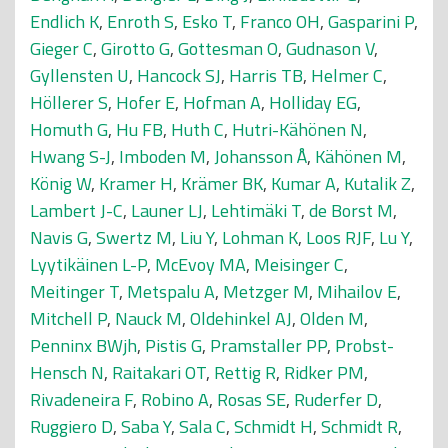
Endlich K
,
Enroth S
,
Esko T
,
Franco OH
,
Gasparini P
,
Gieger C
,
Girotto G
,
Gottesman O
,
Gudnason V
,
Gyllensten U
,
Hancock SJ
,
Harris TB
,
Helmer C
,
Höllerer S
,
Hofer E
,
Hofman A
,
Holliday EG
,
Homuth G
,
Hu FB
,
Huth C
,
Hutri-Kähönen N
,
Hwang S-J
,
Imboden M
,
Johansson Å
,
Kähönen M
,
König W
,
Kramer H
,
Krämer BK
,
Kumar A
,
Kutalik Z
,
Lambert J-C
,
Launer LJ
,
Lehtimäki T
,
de Borst M
,
Navis G
,
Swertz M
,
Liu Y
,
Lohman K
,
Loos RJF
,
Lu Y
,
Lyytikäinen L-P
,
McEvoy MA
,
Meisinger C
,
Meitinger T
,
Metspalu A
,
Metzger M
,
Mihailov E
,
Mitchell P
,
Nauck M
,
Oldehinkel AJ
,
Olden M
,
Penninx BWjh
,
Pistis G
,
Pramstaller PP
,
Probst-
Hensch N
,
Raitakari OT
,
Rettig R
,
Ridker PM
,
Rivadeneira F
,
Robino A
,
Rosas SE
,
Ruderfer D
,
Ruggiero D
,
Saba Y
,
Sala C
,
Schmidt H
,
Schmidt R
,