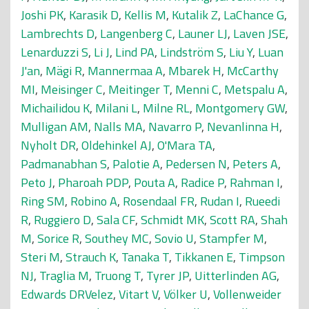
Joshi PK
,
Karasik D
,
Kellis M
,
Kutalik Z
,
LaChance G
,
Lambrechts D
,
Langenberg C
,
Launer LJ
,
Laven JSE
,
Lenarduzzi S
,
Li J
,
Lind PA
,
Lindström S
,
Liu Y
,
Luan
J'an
,
Mägi R
,
Mannermaa A
,
Mbarek H
,
McCarthy
MI
,
Meisinger C
,
Meitinger T
,
Menni C
,
Metspalu A
,
Michailidou K
,
Milani L
,
Milne RL
,
Montgomery GW
,
Mulligan AM
,
Nalls MA
,
Navarro P
,
Nevanlinna H
,
Nyholt DR
,
Oldehinkel AJ
,
O'Mara TA
,
Padmanabhan S
,
Palotie A
,
Pedersen N
,
Peters A
,
Peto J
,
Pharoah PDP
,
Pouta A
,
Radice P
,
Rahman I
,
Ring SM
,
Robino A
,
Rosendaal FR
,
Rudan I
,
Rueedi
R
,
Ruggiero D
,
Sala CF
,
Schmidt MK
,
Scott RA
,
Shah
M
,
Sorice R
,
Southey MC
,
Sovio U
,
Stampfer M
,
Steri M
,
Strauch K
,
Tanaka T
,
Tikkanen E
,
Timpson
NJ
,
Traglia M
,
Truong T
,
Tyrer JP
,
Uitterlinden AG
,
Edwards DRVelez
,
Vitart V
,
Völker U
,
Vollenweider