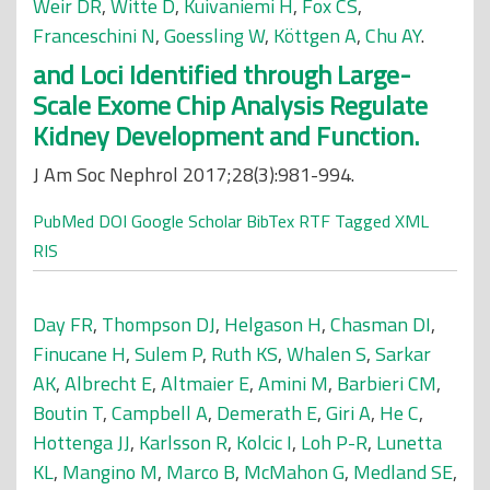
Weir DR
,
Witte D
,
Kuivaniemi H
,
Fox CS
,
Franceschini N
,
Goessling W
,
Köttgen A
,
Chu AY
.
and Loci Identified through Large-
Scale Exome Chip Analysis Regulate
Kidney Development and Function.
J Am Soc Nephrol 2017;28(3):981-994.
PubMed
DOI
Google Scholar
BibTex
RTF
Tagged
XML
RIS
Day FR
,
Thompson DJ
,
Helgason H
,
Chasman DI
,
Finucane H
,
Sulem P
,
Ruth KS
,
Whalen S
,
Sarkar
AK
,
Albrecht E
,
Altmaier E
,
Amini M
,
Barbieri CM
,
Boutin T
,
Campbell A
,
Demerath E
,
Giri A
,
He C
,
Hottenga JJ
,
Karlsson R
,
Kolcic I
,
Loh P-R
,
Lunetta
KL
,
Mangino M
,
Marco B
,
McMahon G
,
Medland SE
,