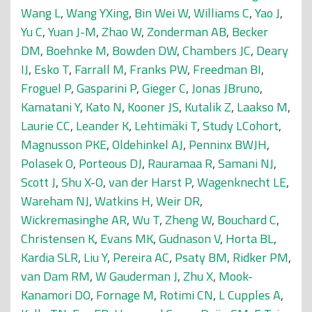
Wang L
,
Wang YXing
,
Bin Wei W
,
Williams C
,
Yao J
,
Yu C
,
Yuan J-M
,
Zhao W
,
Zonderman AB
,
Becker
DM
,
Boehnke M
,
Bowden DW
,
Chambers JC
,
Deary
IJ
,
Esko T
,
Farrall M
,
Franks PW
,
Freedman BI
,
Froguel P
,
Gasparini P
,
Gieger C
,
Jonas JBruno
,
Kamatani Y
,
Kato N
,
Kooner JS
,
Kutalik Z
,
Laakso M
,
Laurie CC
,
Leander K
,
Lehtimäki T
,
Study LCohort
,
Magnusson PKE
,
Oldehinkel AJ
,
Penninx BWJH
,
Polasek O
,
Porteous DJ
,
Rauramaa R
,
Samani NJ
,
Scott J
,
Shu X-O
,
van der Harst P
,
Wagenknecht LE
,
Wareham NJ
,
Watkins H
,
Weir DR
,
Wickremasinghe AR
,
Wu T
,
Zheng W
,
Bouchard C
,
Christensen K
,
Evans MK
,
Gudnason V
,
Horta BL
,
Kardia SLR
,
Liu Y
,
Pereira AC
,
Psaty BM
,
Ridker PM
,
van Dam RM
,
W Gauderman J
,
Zhu X
,
Mook-
Kanamori DO
,
Fornage M
,
Rotimi CN
,
L Cupples A
,