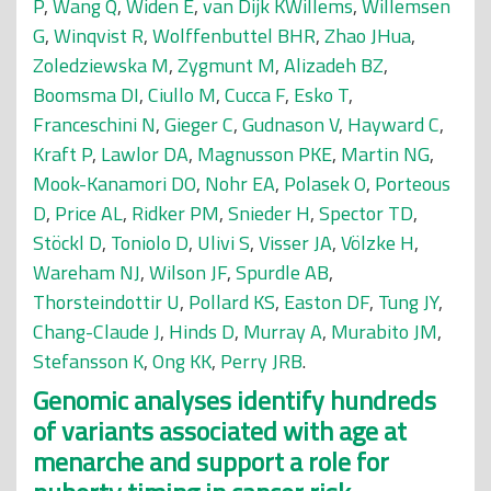
P
,
Wang Q
,
Widen E
,
van Dijk KWillems
,
Willemsen
G
,
Winqvist R
,
Wolffenbuttel BHR
,
Zhao JHua
,
Zoledziewska M
,
Zygmunt M
,
Alizadeh BZ
,
Boomsma DI
,
Ciullo M
,
Cucca F
,
Esko T
,
Franceschini N
,
Gieger C
,
Gudnason V
,
Hayward C
,
Kraft P
,
Lawlor DA
,
Magnusson PKE
,
Martin NG
,
Mook-Kanamori DO
,
Nohr EA
,
Polasek O
,
Porteous
D
,
Price AL
,
Ridker PM
,
Snieder H
,
Spector TD
,
Stöckl D
,
Toniolo D
,
Ulivi S
,
Visser JA
,
Völzke H
,
Wareham NJ
,
Wilson JF
,
Spurdle AB
,
Thorsteindottir U
,
Pollard KS
,
Easton DF
,
Tung JY
,
Chang-Claude J
,
Hinds D
,
Murray A
,
Murabito JM
,
Stefansson K
,
Ong KK
,
Perry JRB
.
Genomic analyses identify hundreds
of variants associated with age at
menarche and support a role for