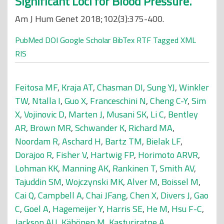
Significant Loci for Blood Pressure.
Am J Hum Genet 2018;102(3):375-400.
PubMed
DOI
Google Scholar
BibTex
RTF
Tagged
XML
RIS
Feitosa MF
,
Kraja AT
,
Chasman DI
,
Sung YJ
,
Winkler
TW
,
Ntalla I
,
Guo X
,
Franceschini N
,
Cheng C-Y
,
Sim
X
,
Vojinovic D
,
Marten J
,
Musani SK
,
Li C
,
Bentley
AR
,
Brown MR
,
Schwander K
,
Richard MA
,
Noordam R
,
Aschard H
,
Bartz TM
,
Bielak LF
,
Dorajoo R
,
Fisher V
,
Hartwig FP
,
Horimoto ARVR
,
Lohman KK
,
Manning AK
,
Rankinen T
,
Smith AV
,
Tajuddin SM
,
Wojczynski MK
,
Alver M
,
Boissel M
,
Cai Q
,
Campbell A
,
Chai JFang
,
Chen X
,
Divers J
,
Gao
C
,
Goel A
,
Hagemeijer Y
,
Harris SE
,
He M
,
Hsu F-C
,
Jackson AU
,
Kähönen M
,
Kasturiratne A
,