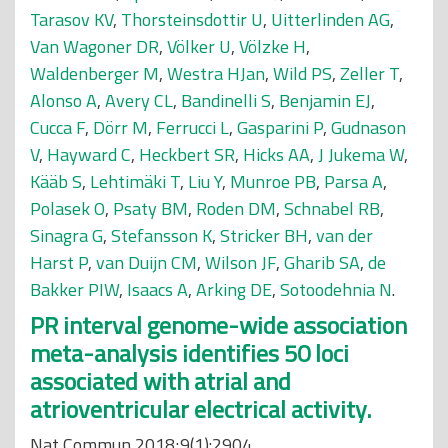
Tarasov KV
,
Thorsteinsdottir U
,
Uitterlinden AG
,
Van Wagoner DR
,
Völker U
,
Völzke H
,
Waldenberger M
,
Westra HJan
,
Wild PS
,
Zeller T
,
Alonso A
,
Avery CL
,
Bandinelli S
,
Benjamin EJ
,
Cucca F
,
Dörr M
,
Ferrucci L
,
Gasparini P
,
Gudnason
V
,
Hayward C
,
Heckbert SR
,
Hicks AA
,
J Jukema W
,
Kääb S
,
Lehtimäki T
,
Liu Y
,
Munroe PB
,
Parsa A
,
Polasek O
,
Psaty BM
,
Roden DM
,
Schnabel RB
,
Sinagra G
,
Stefansson K
,
Stricker BH
,
van der
Harst P
,
van Duijn CM
,
Wilson JF
,
Gharib SA
,
de
Bakker PIW
,
Isaacs A
,
Arking DE
,
Sotoodehnia N
.
PR interval genome-wide association
meta-analysis identifies 50 loci
associated with atrial and
atrioventricular electrical activity.
Nat Commun 2018;9(1):2904.