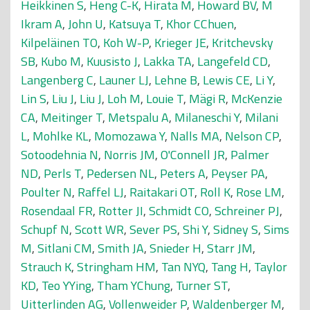
Heikkinen S
,
Heng C-K
,
Hirata M
,
Howard BV
,
M
Ikram A
,
John U
,
Katsuya T
,
Khor CChuen
,
Kilpeläinen TO
,
Koh W-P
,
Krieger JE
,
Kritchevsky
SB
,
Kubo M
,
Kuusisto J
,
Lakka TA
,
Langefeld CD
,
Langenberg C
,
Launer LJ
,
Lehne B
,
Lewis CE
,
Li Y
,
Lin S
,
Liu J
,
Liu J
,
Loh M
,
Louie T
,
Mägi R
,
McKenzie
CA
,
Meitinger T
,
Metspalu A
,
Milaneschi Y
,
Milani
L
,
Mohlke KL
,
Momozawa Y
,
Nalls MA
,
Nelson CP
,
Sotoodehnia N
,
Norris JM
,
O'Connell JR
,
Palmer
ND
,
Perls T
,
Pedersen NL
,
Peters A
,
Peyser PA
,
Poulter N
,
Raffel LJ
,
Raitakari OT
,
Roll K
,
Rose LM
,
Rosendaal FR
,
Rotter JI
,
Schmidt CO
,
Schreiner PJ
,
Schupf N
,
Scott WR
,
Sever PS
,
Shi Y
,
Sidney S
,
Sims
M
,
Sitlani CM
,
Smith JA
,
Snieder H
,
Starr JM
,
Strauch K
,
Stringham HM
,
Tan NYQ
,
Tang H
,
Taylor
KD
,
Teo YYing
,
Tham YChung
,
Turner ST
,
Uitterlinden AG
,
Vollenweider P
,
Waldenberger M
,