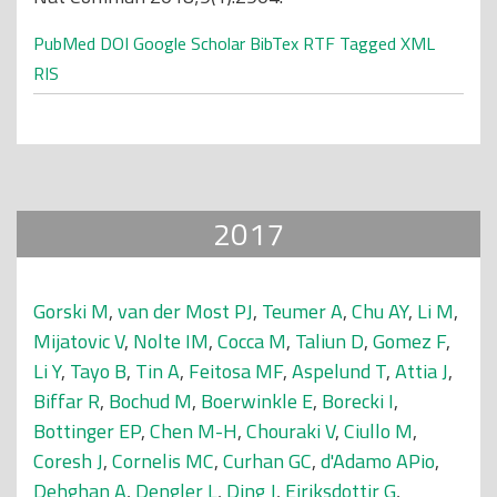
PubMed
DOI
Google Scholar
BibTex
RTF
Tagged
XML
RIS
2017
Gorski M
,
van der Most PJ
,
Teumer A
,
Chu AY
,
Li M
,
Mijatovic V
,
Nolte IM
,
Cocca M
,
Taliun D
,
Gomez F
,
Li Y
,
Tayo B
,
Tin A
,
Feitosa MF
,
Aspelund T
,
Attia J
,
Biffar R
,
Bochud M
,
Boerwinkle E
,
Borecki I
,
Bottinger EP
,
Chen M-H
,
Chouraki V
,
Ciullo M
,
Coresh J
,
Cornelis MC
,
Curhan GC
,
d'Adamo APio
,
Dehghan A
,
Dengler L
,
Ding J
,
Eiriksdottir G
,