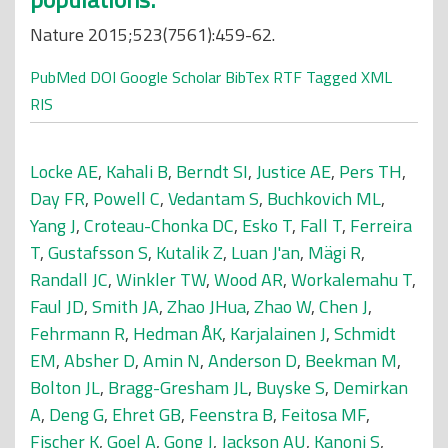
Nature 2015;523(7561):459-62.
PubMed
DOI
Google Scholar
BibTex
RTF
Tagged
XML
RIS
Locke AE
,
Kahali B
,
Berndt SI
,
Justice AE
,
Pers TH
,
Day FR
,
Powell C
,
Vedantam S
,
Buchkovich ML
,
Yang J
,
Croteau-Chonka DC
,
Esko T
,
Fall T
,
Ferreira
T
,
Gustafsson S
,
Kutalik Z
,
Luan J'an
,
Mägi R
,
Randall JC
,
Winkler TW
,
Wood AR
,
Workalemahu T
,
Faul JD
,
Smith JA
,
Zhao JHua
,
Zhao W
,
Chen J
,
Fehrmann R
,
Hedman ÅK
,
Karjalainen J
,
Schmidt
EM
,
Absher D
,
Amin N
,
Anderson D
,
Beekman M
,
Bolton JL
,
Bragg-Gresham JL
,
Buyske S
,
Demirkan
A
,
Deng G
,
Ehret GB
,
Feenstra B
,
Feitosa MF
,
Fischer K
,
Goel A
,
Gong J
,
Jackson AU
,
Kanoni S
,