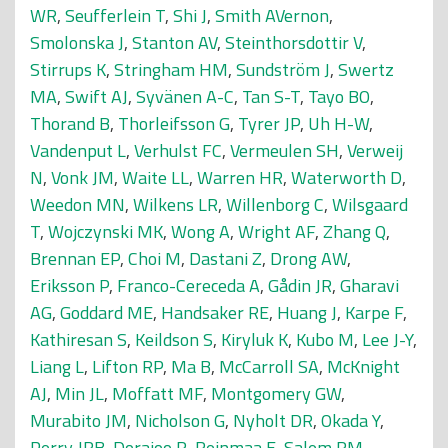
WR
,
Seufferlein T
,
Shi J
,
Smith AVernon
,
Smolonska J
,
Stanton AV
,
Steinthorsdottir V
,
Stirrups K
,
Stringham HM
,
Sundström J
,
Swertz
MA
,
Swift AJ
,
Syvänen A-C
,
Tan S-T
,
Tayo BO
,
Thorand B
,
Thorleifsson G
,
Tyrer JP
,
Uh H-W
,
Vandenput L
,
Verhulst FC
,
Vermeulen SH
,
Verweij
N
,
Vonk JM
,
Waite LL
,
Warren HR
,
Waterworth D
,
Weedon MN
,
Wilkens LR
,
Willenborg C
,
Wilsgaard
T
,
Wojczynski MK
,
Wong A
,
Wright AF
,
Zhang Q
,
Brennan EP
,
Choi M
,
Dastani Z
,
Drong AW
,
Eriksson P
,
Franco-Cereceda A
,
Gådin JR
,
Gharavi
AG
,
Goddard ME
,
Handsaker RE
,
Huang J
,
Karpe F
,
Kathiresan S
,
Keildson S
,
Kiryluk K
,
Kubo M
,
Lee J-Y
,
Liang L
,
Lifton RP
,
Ma B
,
McCarroll SA
,
McKnight
AJ
,
Min JL
,
Moffatt MF
,
Montgomery GW
,
Murabito JM
,
Nicholson G
,
Nyholt DR
,
Okada Y
,
Perry JRB
,
Dorajoo R
,
Reinmaa E
,
Salem RM
,