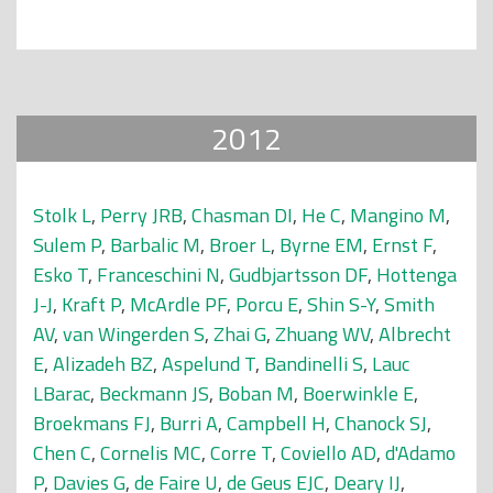
2012
Stolk L
,
Perry JRB
,
Chasman DI
,
He C
,
Mangino M
,
Sulem P
,
Barbalic M
,
Broer L
,
Byrne EM
,
Ernst F
,
Esko T
,
Franceschini N
,
Gudbjartsson DF
,
Hottenga
J-J
,
Kraft P
,
McArdle PF
,
Porcu E
,
Shin S-Y
,
Smith
AV
,
van Wingerden S
,
Zhai G
,
Zhuang WV
,
Albrecht
E
,
Alizadeh BZ
,
Aspelund T
,
Bandinelli S
,
Lauc
LBarac
,
Beckmann JS
,
Boban M
,
Boerwinkle E
,
Broekmans FJ
,
Burri A
,
Campbell H
,
Chanock SJ
,
Chen C
,
Cornelis MC
,
Corre T
,
Coviello AD
,
d'Adamo
P
,
Davies G
,
de Faire U
,
de Geus EJC
,
Deary IJ
,