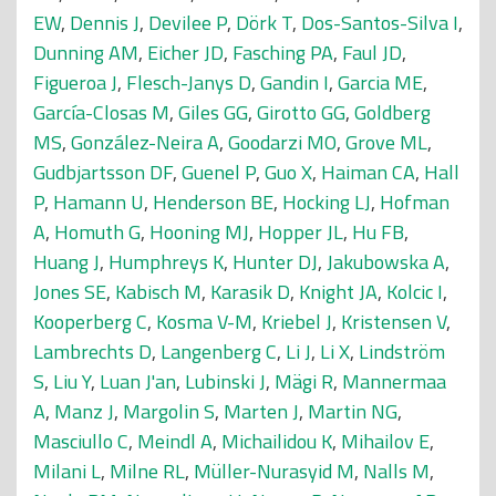
EW
,
Dennis J
,
Devilee P
,
Dörk T
,
Dos-Santos-Silva I
,
Dunning AM
,
Eicher JD
,
Fasching PA
,
Faul JD
,
Figueroa J
,
Flesch-Janys D
,
Gandin I
,
Garcia ME
,
García-Closas M
,
Giles GG
,
Girotto GG
,
Goldberg
MS
,
González-Neira A
,
Goodarzi MO
,
Grove ML
,
Gudbjartsson DF
,
Guenel P
,
Guo X
,
Haiman CA
,
Hall
P
,
Hamann U
,
Henderson BE
,
Hocking LJ
,
Hofman
A
,
Homuth G
,
Hooning MJ
,
Hopper JL
,
Hu FB
,
Huang J
,
Humphreys K
,
Hunter DJ
,
Jakubowska A
,
Jones SE
,
Kabisch M
,
Karasik D
,
Knight JA
,
Kolcic I
,
Kooperberg C
,
Kosma V-M
,
Kriebel J
,
Kristensen V
,
Lambrechts D
,
Langenberg C
,
Li J
,
Li X
,
Lindström
S
,
Liu Y
,
Luan J'an
,
Lubinski J
,
Mägi R
,
Mannermaa
A
,
Manz J
,
Margolin S
,
Marten J
,
Martin NG
,
Masciullo C
,
Meindl A
,
Michailidou K
,
Mihailov E
,
Milani L
,
Milne RL
,
Müller-Nurasyid M
,
Nalls M
,