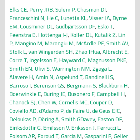
Elks CE
,
Perry JRB
,
Sulem P
,
Chasman DI
,
Franceschini N
,
He C
,
Lunetta KL
,
Visser JA
,
Byrne
EM
,
Cousminer DL
,
Gudbjartsson DF
,
Esko T
,
Feenstra B
,
Hottenga J-J
,
Koller DL
,
Kutalik Z
,
Lin
P
,
Mangino M
,
Marongiu M
,
McArdle PF
,
Smith AV
,
Stolk L
,
van Wingerden SH
,
Zhao JHua
,
Albrecht E
,
Corre T
,
Ingelsson E
,
Hayward C
,
Magnusson PKE
,
Smith EN
,
Ulivi S
,
Warrington NM
,
Zgaga L
,
Alavere H
,
Amin N
,
Aspelund T
,
Bandinelli S
,
Barroso I
,
Berenson GS
,
Bergmann S
,
Blackburn H
,
Boerwinkle E
,
Buring JE
,
Busonero F
,
Campbell H
,
Chanock SJ
,
Chen W
,
Cornelis MC
,
Couper D
,
Coviello AD
,
d'Adamo P
,
de Faire U
,
de Geus EJC
,
Deloukas P
,
Döring A
,
Smith GDavey
,
Easton DF
,
Eiriksdottir G
,
Emilsson V
,
Eriksson J
,
Ferrucci L
,
Folsom AR
,
Foroud T
,
Garcia M
,
Gasparini P
,
Geller