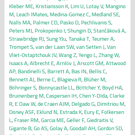
Kleber ME
,
Kristiansson K
,
Lim U
,
Lotay V
,
Mangino
M
,
Leach IMateo
,
Medina-Gomez C
,
Medland SE
,
Nalls MA
,
Palmer CD
,
Pasko D
,
Pechlivanis S
,
Peters MJ
,
Prokopenko I
,
Shungin D
,
Stančáková A
,
Strawbridge RJ
,
Sung YJu
,
Tanaka T
,
Teumer A
,
Trompet S
,
van der Laan SW
,
van Setten J
,
Van
Vliet-Ostaptchouk JV
,
Wang Z
,
Yengo L
,
Zhang W
,
Isaacs A
,
Albrecht E
,
Arnlöv J
,
Arscott GM
,
Attwood
AP
,
Bandinelli S
,
Barrett A
,
Bas IN
,
Bellis C
,
Bennett AJ
,
Berne C
,
Blagieva R
,
Blüher M
,
Böhringer S
,
Bonnycastle LL
,
Böttcher Y
,
Boyd HA
,
Bruinenberg M
,
Caspersen IH
,
Chen Y-DIda
,
Clarke
R
,
E Daw W
,
de Craen AJM
,
Delgado G
,
Dimitriou M
,
Doney ASF
,
Eklund N
,
Estrada K
,
Eury E
,
Folkersen
L
,
Fraser RM
,
Garcia ME
,
Geller F
,
Giedraitis V
,
Gigante B
,
Go AS
,
Golay A
,
Goodall AH
,
Gordon SD
,