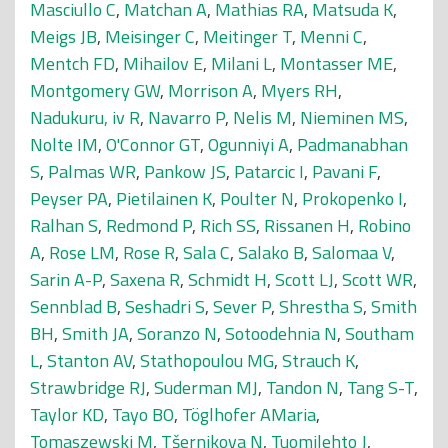
Masciullo C
,
Matchan A
,
Mathias RA
,
Matsuda K
,
Meigs JB
,
Meisinger C
,
Meitinger T
,
Menni C
,
Mentch FD
,
Mihailov E
,
Milani L
,
Montasser ME
,
Montgomery GW
,
Morrison A
,
Myers RH
,
Nadukuru, iv R
,
Navarro P
,
Nelis M
,
Nieminen MS
,
Nolte IM
,
O'Connor GT
,
Ogunniyi A
,
Padmanabhan
S
,
Palmas WR
,
Pankow JS
,
Patarcic I
,
Pavani F
,
Peyser PA
,
Pietilainen K
,
Poulter N
,
Prokopenko I
,
Ralhan S
,
Redmond P
,
Rich SS
,
Rissanen H
,
Robino
A
,
Rose LM
,
Rose R
,
Sala C
,
Salako B
,
Salomaa V
,
Sarin A-P
,
Saxena R
,
Schmidt H
,
Scott LJ
,
Scott WR
,
Sennblad B
,
Seshadri S
,
Sever P
,
Shrestha S
,
Smith
BH
,
Smith JA
,
Soranzo N
,
Sotoodehnia N
,
Southam
L
,
Stanton AV
,
Stathopoulou MG
,
Strauch K
,
Strawbridge RJ
,
Suderman MJ
,
Tandon N
,
Tang S-T
,
Taylor KD
,
Tayo BO
,
Töglhofer AMaria
,
Tomaszewski M
,
Tšernikova N
,
Tuomilehto J
,