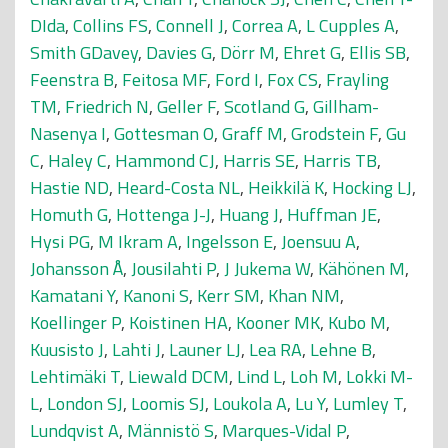
DIda
,
Collins FS
,
Connell J
,
Correa A
,
L Cupples A
,
Smith GDavey
,
Davies G
,
Dörr M
,
Ehret G
,
Ellis SB
,
Feenstra B
,
Feitosa MF
,
Ford I
,
Fox CS
,
Frayling
TM
,
Friedrich N
,
Geller F
,
Scotland G
,
Gillham-
Nasenya I
,
Gottesman O
,
Graff M
,
Grodstein F
,
Gu
C
,
Haley C
,
Hammond CJ
,
Harris SE
,
Harris TB
,
Hastie ND
,
Heard-Costa NL
,
Heikkilä K
,
Hocking LJ
,
Homuth G
,
Hottenga J-J
,
Huang J
,
Huffman JE
,
Hysi PG
,
M Ikram A
,
Ingelsson E
,
Joensuu A
,
Johansson Å
,
Jousilahti P
,
J Jukema W
,
Kähönen M
,
Kamatani Y
,
Kanoni S
,
Kerr SM
,
Khan NM
,
Koellinger P
,
Koistinen HA
,
Kooner MK
,
Kubo M
,
Kuusisto J
,
Lahti J
,
Launer LJ
,
Lea RA
,
Lehne B
,
Lehtimäki T
,
Liewald DCM
,
Lind L
,
Loh M
,
Lokki M-
L
,
London SJ
,
Loomis SJ
,
Loukola A
,
Lu Y
,
Lumley T
,
Lundqvist A
,
Männistö S
,
Marques-Vidal P
,