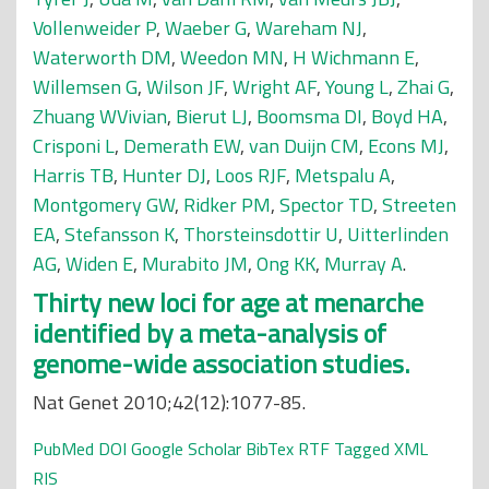
Vollenweider P
,
Waeber G
,
Wareham NJ
,
Waterworth DM
,
Weedon MN
,
H Wichmann E
,
Willemsen G
,
Wilson JF
,
Wright AF
,
Young L
,
Zhai G
,
Zhuang WVivian
,
Bierut LJ
,
Boomsma DI
,
Boyd HA
,
Crisponi L
,
Demerath EW
,
van Duijn CM
,
Econs MJ
,
Harris TB
,
Hunter DJ
,
Loos RJF
,
Metspalu A
,
Montgomery GW
,
Ridker PM
,
Spector TD
,
Streeten
EA
,
Stefansson K
,
Thorsteinsdottir U
,
Uitterlinden
AG
,
Widen E
,
Murabito JM
,
Ong KK
,
Murray A
.
Thirty new loci for age at menarche
identified by a meta-analysis of
genome-wide association studies.
Nat Genet 2010;42(12):1077-85.
PubMed
DOI
Google Scholar
BibTex
RTF
Tagged
XML
RIS