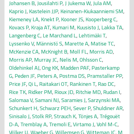
Johansen B
,
Jousilahti P
,
J Jukema W
,
Jula AM
,
Kaprio J
,
Kastelein JJP
,
Keinanen-Kiukaanniemi SM
,
Kiemeney LA
,
Knekt P
,
Kooner JS
,
Kooperberg C
,
Kovacs P
,
Kraja AT
,
Kumari M
,
Kuusisto J
,
Lakka TA
,
Langenberg C
,
Le Marchand L
,
Lehtimäki T
,
Lyssenko V
,
Männistö S
,
Marette A
,
Matise TC
,
McKenzie CA
,
McKnight B
,
Moll FL
,
Morris AD
,
Morris AP
,
Murray JC
,
Nelis M
,
Ohlsson C
,
Oldehinkel AJ
,
Ong KK
,
Madden PAF
,
Pasterkamp
G
,
Peden JF
,
Peters A
,
Postma DS
,
Pramstaller PP
,
Price JF
,
Qi L
,
Raitakari OT
,
Rankinen T
,
Rao DC
,
Rice TK
,
Ridker PM
,
Rioux JD
,
Ritchie MD
,
Rudan I
,
Salomaa V
,
Samani NJ
,
Saramies J
,
Sarzynski MA
,
Schunkert H
,
Schwarz PEH
,
Sever P
,
Shuldiner AR
,
Sinisalo J
,
Stolk RP
,
Strauch K
,
Tönjes A
,
Trégouët
D-A
,
Tremblay A
,
Tremoli E
,
Virtamo J
,
Vohl M-C
,
Völker U
,
Waeber G
,
Willemsen G
,
Witteman JC
,
M