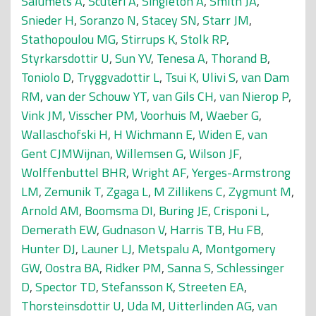
Salumets A
,
Scuteri A
,
Singleton A
,
Smith JA
,
Snieder H
,
Soranzo N
,
Stacey SN
,
Starr JM
,
Stathopoulou MG
,
Stirrups K
,
Stolk RP
,
Styrkarsdottir U
,
Sun YV
,
Tenesa A
,
Thorand B
,
Toniolo D
,
Tryggvadottir L
,
Tsui K
,
Ulivi S
,
van Dam
RM
,
van der Schouw YT
,
van Gils CH
,
van Nierop P
,
Vink JM
,
Visscher PM
,
Voorhuis M
,
Waeber G
,
Wallaschofski H
,
H Wichmann E
,
Widen E
,
van
Gent CJMWijnan
,
Willemsen G
,
Wilson JF
,
Wolffenbuttel BHR
,
Wright AF
,
Yerges-Armstrong
LM
,
Zemunik T
,
Zgaga L
,
M Zillikens C
,
Zygmunt M
,
Arnold AM
,
Boomsma DI
,
Buring JE
,
Crisponi L
,
Demerath EW
,
Gudnason V
,
Harris TB
,
Hu FB
,
Hunter DJ
,
Launer LJ
,
Metspalu A
,
Montgomery
GW
,
Oostra BA
,
Ridker PM
,
Sanna S
,
Schlessinger
D
,
Spector TD
,
Stefansson K
,
Streeten EA
,
Thorsteinsdottir U
,
Uda M
,
Uitterlinden AG
,
van