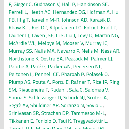
F
,
Gieger C
,
Gudnason V
,
Hall P
,
Hankinson SE
,
Ferreli L
,
Heath AC
,
Hernandez DG
,
Hofman A
,
Hu
FB
,
Illig T
,
Järvelin M-R
,
Johnson AD
,
Karasik D
,
Khaw K-T
,
Kiel DP
,
Kilpeläinen TO
,
Kolcic I
,
Kraft P
,
Launer LJ
,
Laven JSE
,
Li S
,
Liu J
,
Levy D
,
Martin NG
,
McArdle WL
,
Melbye M
,
Mooser V
,
Murray JC
,
Murray SS
,
Nalls MA
,
Navarro P
,
Nelis M
,
Ness AR
,
Northstone K
,
Oostra BA
,
Peacock M
,
Palmer LJ
,
Palotie A
,
Paré G
,
Parker AN
,
Pedersen NL
,
Peltonen L
,
Pennell CE
,
Pharoah P
,
Polasek O
,
Plump AS
,
Pouta A
,
Porcu E
,
Rafnar T
,
Rice JP
,
Ring
SM
,
Rivadeneira F
,
Rudan I
,
Sala C
,
Salomaa V
,
Sanna S
,
Schlessinger D
,
Schork NJ
,
Scuteri A
,
Segrè AV
,
Shuldiner AR
,
Soranzo N
,
Sovio U
,
Srinivasan SR
,
Strachan DP
,
Tammesoo M-L
,
Tikkanen E
,
Toniolo D
,
Tsui K
,
Tryggvadottir L
,
Tyrer J
,
Uda M
,
van Dam RM
,
van Meurs JBJ
,