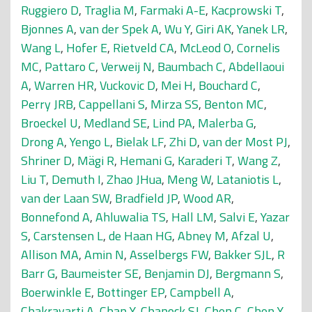
Ruggiero D
,
Traglia M
,
Farmaki A-E
,
Kacprowski T
,
Bjonnes A
,
van der Spek A
,
Wu Y
,
Giri AK
,
Yanek LR
,
Wang L
,
Hofer E
,
Rietveld CA
,
McLeod O
,
Cornelis
MC
,
Pattaro C
,
Verweij N
,
Baumbach C
,
Abdellaoui
A
,
Warren HR
,
Vuckovic D
,
Mei H
,
Bouchard C
,
Perry JRB
,
Cappellani S
,
Mirza SS
,
Benton MC
,
Broeckel U
,
Medland SE
,
Lind PA
,
Malerba G
,
Drong A
,
Yengo L
,
Bielak LF
,
Zhi D
,
van der Most PJ
,
Shriner D
,
Mägi R
,
Hemani G
,
Karaderi T
,
Wang Z
,
Liu T
,
Demuth I
,
Zhao JHua
,
Meng W
,
Lataniotis L
,
van der Laan SW
,
Bradfield JP
,
Wood AR
,
Bonnefond A
,
Ahluwalia TS
,
Hall LM
,
Salvi E
,
Yazar
S
,
Carstensen L
,
de Haan HG
,
Abney M
,
Afzal U
,
Allison MA
,
Amin N
,
Asselbergs FW
,
Bakker SJL
,
R
Barr G
,
Baumeister SE
,
Benjamin DJ
,
Bergmann S
,
Boerwinkle E
,
Bottinger EP
,
Campbell A
,
Chakravarti A
,
Chan Y
,
Chanock SJ
,
Chen C
,
Chen Y-