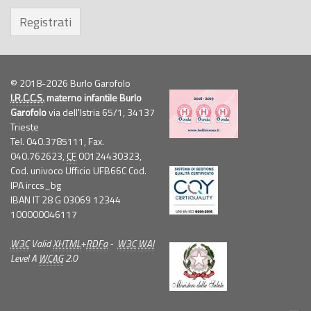
Registrati
© 2018-2026 Burlo Garofolo
I.R.C.C.S.
materno infantile Burlo
Garofolo
via dell'Istria 65/1, 34137
Trieste
Tel. 040.3785111, Fax.
040.762623,
CF
00124430323,
Cod. univoco Ufficio UFB66C Cod.
IPA irccs_bg
IBAN IT 28 G 03069 12344
100000046117
W3C
Valid
XHTML
+
RDFa
-
W3C
WAI
Level A
WCAG
2.0