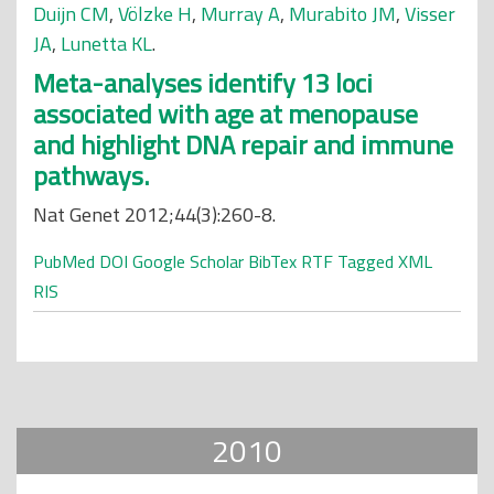
Duijn CM
,
Völzke H
,
Murray A
,
Murabito JM
,
Visser
JA
,
Lunetta KL
.
Meta-analyses identify 13 loci
associated with age at menopause
and highlight DNA repair and immune
pathways.
Nat Genet 2012;44(3):260-8.
PubMed
DOI
Google Scholar
BibTex
RTF
Tagged
XML
RIS
2010