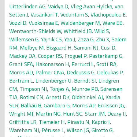
Uitterlinden AG
,
Vaidya D
,
Vlieg Avan Hylcka
,
van
Setten J
,
Vasankari T
,
Vedantam S
,
Vlachopoulou E
,
Vozzi D
,
Vuoksimaa E
,
Waldenberger M
,
Ware EB
,
Wentworth-Shields W
,
Whitfield JB
,
Wild S
,
Willemsen G
,
Yajnik CS
,
Yao J
,
Zaza G
,
Zhu X
,
Salem
RM
,
Melbye M
,
Bisgaard H
,
Samani NJ
,
Cusi D
,
Mackey DA
,
Cooper RS
,
Froguel P
,
Pasterkamp G
,
Grant SFA
,
Hakonarson H
,
Ferrucci L
,
Scott RA
,
Morris AD
,
Palmer CNA
,
Dedoussis G
,
Deloukas P
,
Bertram L
,
Lindenberger U
,
Berndt SI
,
Lindgren
CM
,
Timpson NJ
,
Tönjes A
,
Munroe PB
,
Sørensen
TIA
,
Rotimi CN
,
Arnett DK
,
Oldehinkel AJ
,
Kardia
SLR
,
Balkau B
,
Gambaro G
,
Morris AP
,
Eriksson JG
,
Wright MJ
,
Martin NG
,
Hunt SC
,
Starr JM
,
Deary IJ
,
Griffiths LR
,
Tiemeier H
,
Pirastu N
,
Kaprio J
,
Wareham NJ
,
Pérusse L
,
Wilson JG
,
Girotto G
,