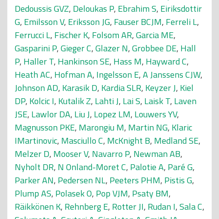
Dedoussis GVZ
,
Deloukas P
,
Ebrahim S
,
Eiriksdottir
G
,
Emilsson V
,
Eriksson JG
,
Fauser BCJM
,
Ferreli L
,
Ferrucci L
,
Fischer K
,
Folsom AR
,
Garcia ME
,
Gasparini P
,
Gieger C
,
Glazer N
,
Grobbee DE
,
Hall
P
,
Haller T
,
Hankinson SE
,
Hass M
,
Hayward C
,
Heath AC
,
Hofman A
,
Ingelsson E
,
A Janssens CJW
,
Johnson AD
,
Karasik D
,
Kardia SLR
,
Keyzer J
,
Kiel
DP
,
Kolcic I
,
Kutalik Z
,
Lahti J
,
Lai S
,
Laisk T
,
Laven
JSE
,
Lawlor DA
,
Liu J
,
Lopez LM
,
Louwers YV
,
Magnusson PKE
,
Marongiu M
,
Martin NG
,
Klaric
IMartinovic
,
Masciullo C
,
McKnight B
,
Medland SE
,
Melzer D
,
Mooser V
,
Navarro P
,
Newman AB
,
Nyholt DR
,
N Onland-Moret C
,
Palotie A
,
Paré G
,
Parker AN
,
Pedersen NL
,
Peeters PHM
,
Pistis G
,
Plump AS
,
Polasek O
,
Pop VJM
,
Psaty BM
,
Räikkönen K
,
Rehnberg E
,
Rotter JI
,
Rudan I
,
Sala C
,