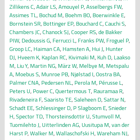
Zillikens C
,
Adair LS
,
Amouyel P
,
Asselbergs FW
,
Assimes TL
,
Bochud M
,
Boehm BO
,
Boerwinkle E
,
Bornstein SR
,
Bottinger EP
,
Bouchard C
,
Cauchi S
,
Chambers JC
,
Chanock SJ
,
Cooper RS
,
de Bakker
PIW
,
Dedoussis G
,
Ferrucci L
,
Franks PW
,
Froguel P
,
Groop LC
,
Haiman CA
,
Hamsten A
,
Hui J
,
Hunter
DJ
,
Hveem K
,
Kaplan RC
,
Kivimaki M
,
Kuh D
,
Laakso
M
,
Liu Y
,
Martin NG
,
März W
,
Melbye M
,
Metspalu
A
,
Moebus S
,
Munroe PB
,
Njølstad I
,
Oostra BA
,
Palmer CNA
,
Pedersen NL
,
Perola M
,
Pérusse L
,
Peters U
,
Power C
,
Quertermous T
,
Rauramaa R
,
Rivadeneira F
,
Saaristo TE
,
Saleheen D
,
Sattar N
,
Schadt EE
,
Schlessinger D
,
P Slagboom E
,
Snieder
H
,
Spector TD
,
Thorsteinsdottir U
,
Stumvoll M
,
Tuomilehto J
,
Uitterlinden AG
,
Uusitupa M
,
van der
Harst P
,
Walker M
,
Wallaschofski H
,
Wareham NJ
,