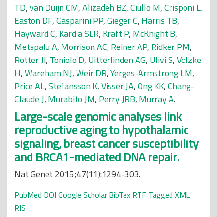
TD
,
van Duijn CM
,
Alizadeh BZ
,
Ciullo M
,
Crisponi L
,
Easton DF
,
Gasparini PP
,
Gieger C
,
Harris TB
,
Hayward C
,
Kardia SLR
,
Kraft P
,
McKnight B
,
Metspalu A
,
Morrison AC
,
Reiner AP
,
Ridker PM
,
Rotter JI
,
Toniolo D
,
Uitterlinden AG
,
Ulivi S
,
Völzke
H
,
Wareham NJ
,
Weir DR
,
Yerges-Armstrong LM
,
Price AL
,
Stefansson K
,
Visser JA
,
Ong KK
,
Chang-
Claude J
,
Murabito JM
,
Perry JRB
,
Murray A
.
Large-scale genomic analyses link
reproductive aging to hypothalamic
signaling, breast cancer susceptibility
and BRCA1-mediated DNA repair.
Nat Genet 2015;47(11):1294-303.
PubMed
DOI
Google Scholar
BibTex
RTF
Tagged
XML
RIS