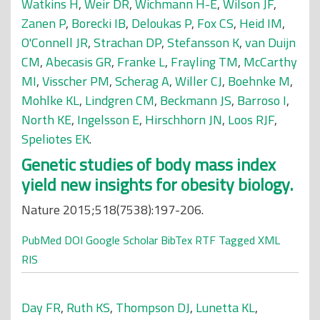
Watkins H
,
Weir DR
,
Wichmann H-E
,
Wilson JF
,
Zanen P
,
Borecki IB
,
Deloukas P
,
Fox CS
,
Heid IM
,
O'Connell JR
,
Strachan DP
,
Stefansson K
,
van Duijn
CM
,
Abecasis GR
,
Franke L
,
Frayling TM
,
McCarthy
MI
,
Visscher PM
,
Scherag A
,
Willer CJ
,
Boehnke M
,
Mohlke KL
,
Lindgren CM
,
Beckmann JS
,
Barroso I
,
North KE
,
Ingelsson E
,
Hirschhorn JN
,
Loos RJF
,
Speliotes EK
.
Genetic studies of body mass index
yield new insights for obesity biology.
Nature 2015;518(7538):197-206.
PubMed
DOI
Google Scholar
BibTex
RTF
Tagged
XML
RIS
Day FR
,
Ruth KS
,
Thompson DJ
,
Lunetta KL
,