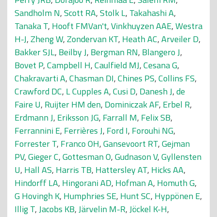
Sandholm N
,
Scott RA
,
Stolk L
,
Takahashi A
,
Tanaka T
,
Hooft FMVan't
,
Vinkhuyzen AAE
,
Westra
H-J
,
Zheng W
,
Zondervan KT
,
Heath AC
,
Arveiler D
,
Bakker SJL
,
Beilby J
,
Bergman RN
,
Blangero J
,
Bovet P
,
Campbell H
,
Caulfield MJ
,
Cesana G
,
Chakravarti A
,
Chasman DI
,
Chines PS
,
Collins FS
,
Crawford DC
,
L Cupples A
,
Cusi D
,
Danesh J
,
de
Faire U
,
Ruijter HM den
,
Dominiczak AF
,
Erbel R
,
Erdmann J
,
Eriksson JG
,
Farrall M
,
Felix SB
,
Ferrannini E
,
Ferrières J
,
Ford I
,
Forouhi NG
,
Forrester T
,
Franco OH
,
Gansevoort RT
,
Gejman
PV
,
Gieger C
,
Gottesman O
,
Gudnason V
,
Gyllensten
U
,
Hall AS
,
Harris TB
,
Hattersley AT
,
Hicks AA
,
Hindorff LA
,
Hingorani AD
,
Hofman A
,
Homuth G
,
G Hovingh K
,
Humphries SE
,
Hunt SC
,
Hyppönen E
,
Illig T
,
Jacobs KB
,
Järvelin M-R
,
Jöckel K-H
,