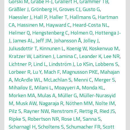
Gorski M
,
Grabe H-J
,
Grallert H
,
Grammer TB
,
Gräßler J
,
Grönberg H
,
Groves CJ
,
Gusto G
,
Haessler J
,
Hall P
,
Haller T
,
Hallmans G
,
Hartman
CA
,
Hassinen M
,
Hayward C
,
Heard-Costa NL
,
Helmer Q
,
Hengstenberg C
,
Holmen O
,
Hottenga J-
J
,
James AL
,
Jeff JM
,
Johansson Å
,
Jolley J
,
Juliusdottir T
,
Kinnunen L
,
Koenig W
,
Koskenvuo M
,
Kratzer W
,
Laitinen J
,
Lamina C
,
Leander K
,
Lee NR
,
Lichtner P
,
Lind L
,
Lindström J
,
Lo KSin
,
Lobbens S
,
Lorbeer R
,
Lu Y
,
Mach F
,
Magnusson PKE
,
Mahajan
A
,
McArdle WL
,
McLachlan S
,
Menni C
,
Merger S
,
Mihailov E
,
Milani L
,
Moayyeri A
,
Monda KL
,
Morken MA
,
Mulas A
,
Müller G
,
Müller-Nurasyid
M
,
Musk AW
,
Nagaraja R
,
Nöthen MM
,
Nolte IM
,
Pilz S
,
Rayner NW
,
Renstrom F
,
Rettig R
,
Ried JS
,
Ripke S
,
Robertson NR
,
Rose LM
,
Sanna S
,
Scharnagl H
,
Scholtens S
,
Schumacher FR
,
Scott