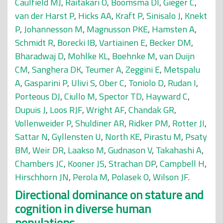
Caulfield MJ
,
Raitakari O
,
Boomsma DI
,
Gieger C
,
van der Harst P
,
Hicks AA
,
Kraft P
,
Sinisalo J
,
Knekt
P
,
Johannesson M
,
Magnusson PKE
,
Hamsten A
,
Schmidt R
,
Borecki IB
,
Vartiainen E
,
Becker DM
,
Bharadwaj D
,
Mohlke KL
,
Boehnke M
,
van Duijn
CM
,
Sanghera DK
,
Teumer A
,
Zeggini E
,
Metspalu
A
,
Gasparini P
,
Ulivi S
,
Ober C
,
Toniolo D
,
Rudan I
,
Porteous DJ
,
Ciullo M
,
Spector TD
,
Hayward C
,
Dupuis J
,
Loos RJF
,
Wright AF
,
Chandak GR
,
Vollenweider P
,
Shuldiner AR
,
Ridker PM
,
Rotter JI
,
Sattar N
,
Gyllensten U
,
North KE
,
Pirastu M
,
Psaty
BM
,
Weir DR
,
Laakso M
,
Gudnason V
,
Takahashi A
,
Chambers JC
,
Kooner JS
,
Strachan DP
,
Campbell H
,
Hirschhorn JN
,
Perola M
,
Polasek O
,
Wilson JF
.
Directional dominance on stature and
cognition in diverse human
populations.