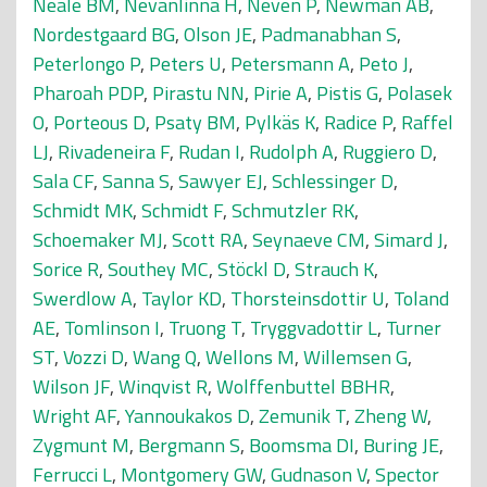
Neale BM
,
Nevanlinna H
,
Neven P
,
Newman AB
,
Nordestgaard BG
,
Olson JE
,
Padmanabhan S
,
Peterlongo P
,
Peters U
,
Petersmann A
,
Peto J
,
Pharoah PDP
,
Pirastu NN
,
Pirie A
,
Pistis G
,
Polasek
O
,
Porteous D
,
Psaty BM
,
Pylkäs K
,
Radice P
,
Raffel
LJ
,
Rivadeneira F
,
Rudan I
,
Rudolph A
,
Ruggiero D
,
Sala CF
,
Sanna S
,
Sawyer EJ
,
Schlessinger D
,
Schmidt MK
,
Schmidt F
,
Schmutzler RK
,
Schoemaker MJ
,
Scott RA
,
Seynaeve CM
,
Simard J
,
Sorice R
,
Southey MC
,
Stöckl D
,
Strauch K
,
Swerdlow A
,
Taylor KD
,
Thorsteinsdottir U
,
Toland
AE
,
Tomlinson I
,
Truong T
,
Tryggvadottir L
,
Turner
ST
,
Vozzi D
,
Wang Q
,
Wellons M
,
Willemsen G
,
Wilson JF
,
Winqvist R
,
Wolffenbuttel BBHR
,
Wright AF
,
Yannoukakos D
,
Zemunik T
,
Zheng W
,
Zygmunt M
,
Bergmann S
,
Boomsma DI
,
Buring JE
,
Ferrucci L
,
Montgomery GW
,
Gudnason V
,
Spector