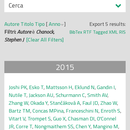
N
Cerca
o
a
p
s
r
Autore
Titolo
Tipo
[
Anno
]
Export 5 results:
c
i
Filtri:
Autore
è
Chanock,
BibTex
RTF
Tagged
XML
RIS
o
n
Stephen J
[Clear All Filters]
n
c
d
i
i
p
2015
a
l
e
Joshi PK
,
Esko T
,
Mattsson H
,
Eklund N
,
Gandin I
,
Nutile T
,
Jackson AU
,
Schurmann C
,
Smith AV
,
Zhang W
,
Okada Y
,
Stančáková A
,
Faul JD
,
Zhao W
,
Bartz TM
,
Concas MPina
,
Franceschini N
,
Enroth S
,
Vitart V
,
Trompet S
,
Guo X
,
Chasman DI
,
O'Connel
JR
,
Corre T
,
Nongmaithem SS
,
Chen Y
,
Mangino M
,