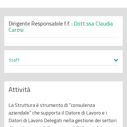
o
p
r
Dirigente Responsabile f.f. :
Dott.ssa Claudia
Carosi
i
n
c
i
p
Staff
a
l
e
Attività
La Struttura è strumento di “consulenza
aziendale” che supporta il Datore di Lavoro e i
Datori di Lavoro Delegati nella gestione dei settori