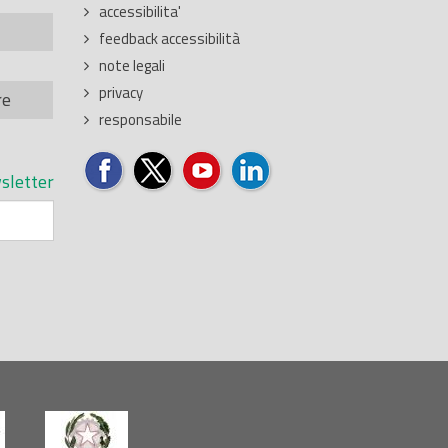
accessibilita'
feedback accessibilità
note legali
privacy
re
responsabile
sletter