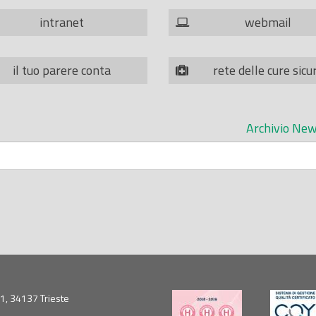
intranet
webmail
il tuo parere conta
rete delle cure sicu
Archivio New
5/1, 34137 Trieste