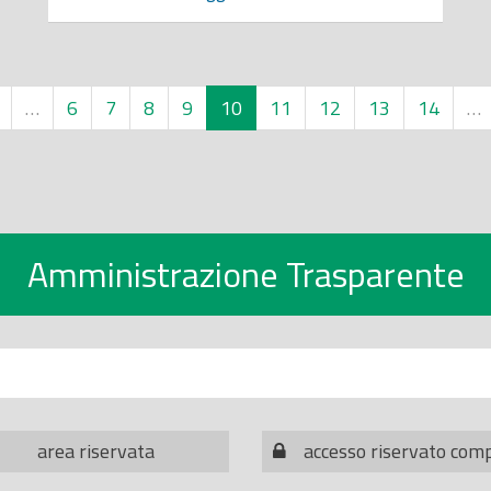
…
6
7
8
9
10
11
12
13
14
…
Amministrazione Trasparente
area riservata
accesso riservato com