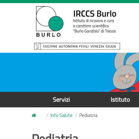
S
a
l
t
a
a
l
c
o
n
t
e
Servizi
Istituto
n
u
Info Salute
Pediatria
t
o
Pediatria
p