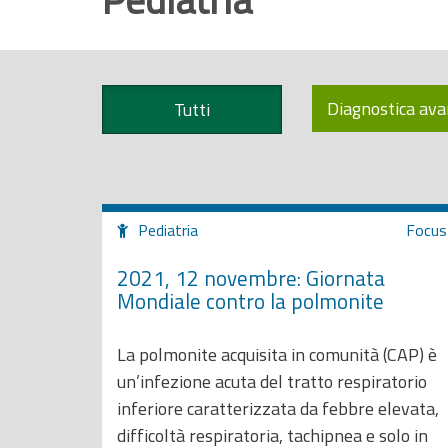
r
i
n
c
Diagnostica av
Tutti
i
p
a
l
Pediatria
Focus
e
2021, 12 novembre: Giornata
Mondiale contro la polmonite
La polmonite acquisita in comunità (CAP) è
un’infezione acuta del tratto respiratorio
inferiore caratterizzata da febbre elevata,
difficoltà respiratoria, tachipnea e solo in