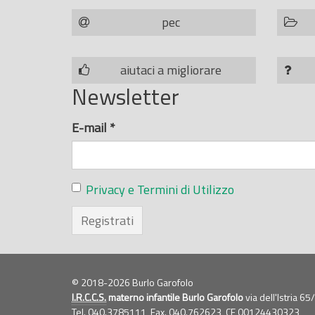
pec
aiutaci a migliorare
Newsletter
E-mail
*
Privacy e Termini di Utilizzo
Registrati
© 2018-2026 Burlo Garofolo
I.R.C.C.S.
materno infantile Burlo Garofolo
via dell'Istria 6
Tel. 040.3785111, Fax. 040.762623,
CF
00124430323,