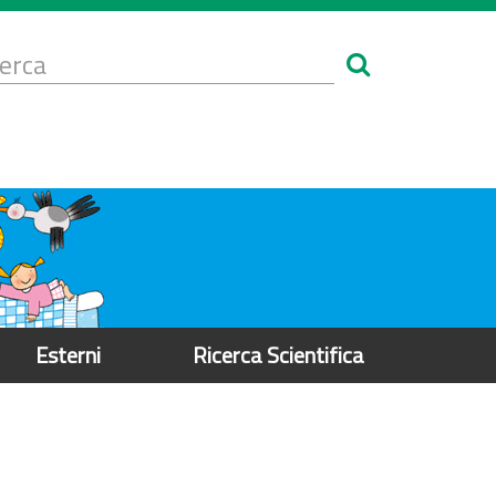
Form
i
erca
icerca
Esterni
Ricerca Scientifica