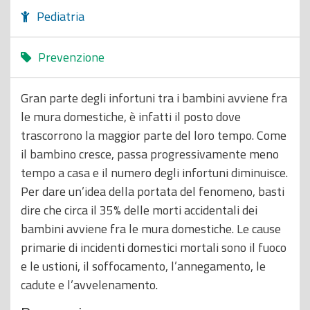
o
Pediatria
p
r
Prevenzione
i
n
Gran parte degli infortuni tra i bambini avviene fra
c
le mura domestiche, è infatti il posto dove
i
trascorrono la maggior parte del loro tempo. Come
p
il bambino cresce, passa progressivamente meno
a
tempo a casa e il numero degli infortuni diminuisce.
l
Per dare un’idea della portata del fenomeno, basti
e
dire che circa il 35% delle morti accidentali dei
bambini avviene fra le mura domestiche. Le cause
primarie di incidenti domestici mortali sono il fuoco
e le ustioni, il soffocamento, l’annegamento, le
cadute e l’avvelenamento.