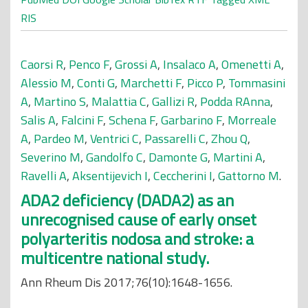
RIS
Caorsi R
,
Penco F
,
Grossi A
,
Insalaco A
,
Omenetti A
,
Alessio M
,
Conti G
,
Marchetti F
,
Picco P
,
Tommasini
A
,
Martino S
,
Malattia C
,
Gallizi R
,
Podda RAnna
,
Salis A
,
Falcini F
,
Schena F
,
Garbarino F
,
Morreale
A
,
Pardeo M
,
Ventrici C
,
Passarelli C
,
Zhou Q
,
Severino M
,
Gandolfo C
,
Damonte G
,
Martini A
,
Ravelli A
,
Aksentijevich I
,
Ceccherini I
,
Gattorno M
.
ADA2 deficiency (DADA2) as an
unrecognised cause of early onset
polyarteritis nodosa and stroke: a
multicentre national study.
Ann Rheum Dis 2017;76(10):1648-1656.