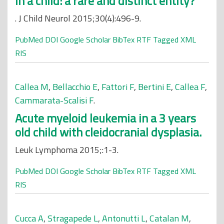
in a child: a rare and distinct entity?
. J Child Neurol 2015;30(4):496-9.
PubMed
DOI
Google Scholar
BibTex
RTF
Tagged
XML
RIS
Callea M
,
Bellacchio E
,
Fattori F
,
Bertini E
,
Callea F
,
Cammarata-Scalisi F
.
Acute myeloid leukemia in a 3 years
old child with cleidocranial dysplasia.
Leuk Lymphoma 2015;:1-3.
PubMed
DOI
Google Scholar
BibTex
RTF
Tagged
XML
RIS
Cucca A
,
Stragapede L
,
Antonutti L
,
Catalan M
,