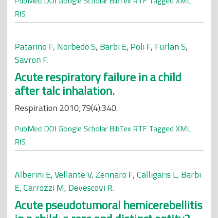
PubMed
DOI
Google Scholar
BibTex
RTF
Tagged
XML
RIS
Patarino F
,
Norbedo S
,
Barbi E
,
Poli F
,
Furlan S
,
Savron F
.
Acute respiratory failure in a child
after talc inhalation.
Respiration 2010;79(4):340.
PubMed
DOI
Google Scholar
BibTex
RTF
Tagged
XML
RIS
Alberini E
,
Vellante V
,
Zennaro F
,
Calligaris L
,
Barbi
E
,
Carrozzi M
,
Devescovi R
.
Acute pseudotumoral hemicerebellitis