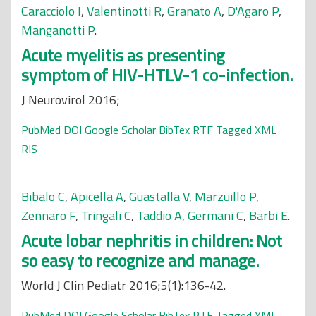
Caracciolo I
,
Valentinotti R
,
Granato A
,
D'Agaro P
,
Manganotti P
.
Acute myelitis as presenting
symptom of HIV-HTLV-1 co-infection.
J Neurovirol 2016;
PubMed
DOI
Google Scholar
BibTex
RTF
Tagged
XML
RIS
Bibalo C
,
Apicella A
,
Guastalla V
,
Marzuillo P
,
Zennaro F
,
Tringali C
,
Taddio A
,
Germani C
,
Barbi E
.
Acute lobar nephritis in children: Not
so easy to recognize and manage.
World J Clin Pediatr 2016;5(1):136-42.
PubMed
DOI
Google Scholar
BibTex
RTF
Tagged
XML