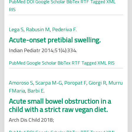
PubMed
DOI
Google Scholar
BibTex
RTF
Tagged
XML
RIS
Lega S
,
Rabusin M
,
Pederiva F
.
Acute-onset pretibial swelling.
Indian Pediatr 2014;51(4):334.
PubMed
Google Scholar
BibTex
RTF
Tagged
XML
RIS
Amoroso S
,
Scarpa M-G
,
Poropat F
,
Giorgi R
,
Murru
FMaria
,
Barbi E
.
Acute small bowel obstruction in a
child with a strict raw vegan diet.
Arch Dis Child 2018;