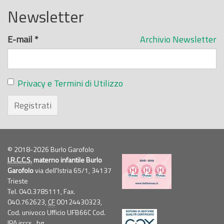
Newsletter
E-mail
*
Archivio Newsletter
Privacy e Termini di Utilizzo
Registrati
© 2018-2026 Burlo Garofolo
I.R.C.C.S.
materno infantile Burlo
Garofolo
via dell'Istria 65/1, 34137
Trieste
Tel. 040.3785111, Fax.
040.762623,
CF
00124430323,
Cod. univoco Ufficio UFB66C Cod.
IPA irccs_bg