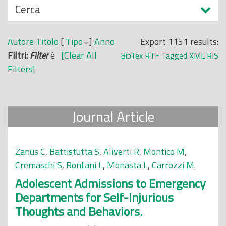
N
Cerca
o
a
p
s
r
Autore
Titolo
[
Tipo
]
Anno
Export 1151 results:
c
i
Filtri:
Filter
è
[Clear All
BibTex
RTF
Tagged
XML
RIS
o
n
Filters]
n
c
d
i
i
p
Journal Article
a
l
e
Zanus C
,
Battistutta S
,
Aliverti R
,
Montico M
,
Cremaschi S
,
Ronfani L
,
Monasta L
,
Carrozzi M
.
Adolescent Admissions to Emergency
Departments for Self-Injurious
Thoughts and Behaviors.