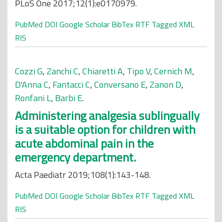
PLoS One 2017;12(1):e0170979.
PubMed
DOI
Google Scholar
BibTex
RTF
Tagged
XML
RIS
Cozzi G
,
Zanchi C
,
Chiaretti A
,
Tipo V
,
Cernich M
,
D'Anna C
,
Fantacci C
,
Conversano E
,
Zanon D
,
Ronfani L
,
Barbi E
.
Administering analgesia sublingually
is a suitable option for children with
acute abdominal pain in the
emergency department.
Acta Paediatr 2019;108(1):143-148.
PubMed
DOI
Google Scholar
BibTex
RTF
Tagged
XML
RIS