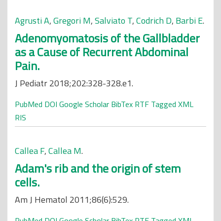
Agrusti A
,
Gregori M
,
Salviato T
,
Codrich D
,
Barbi E
.
Adenomyomatosis of the Gallbladder
as a Cause of Recurrent Abdominal
Pain.
J Pediatr 2018;202:328-328.e1.
PubMed
DOI
Google Scholar
BibTex
RTF
Tagged
XML
RIS
Callea F
,
Callea M
.
Adam's rib and the origin of stem
cells.
Am J Hematol 2011;86(6):529.
PubMed
DOI
Google Scholar
BibTex
RTF
Tagged
XML