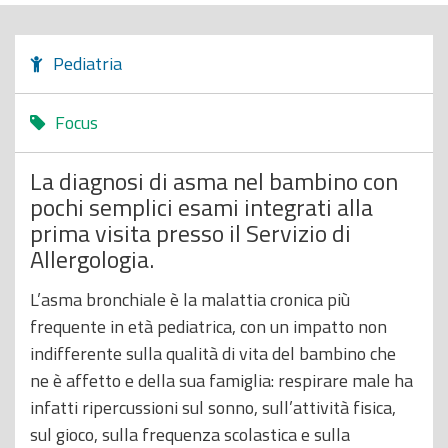
o
p
Pediatria
r
i
Focus
n
c
La diagnosi di asma nel bambino con
i
pochi semplici esami integrati alla
p
prima visita presso il Servizio di
a
Allergologia.
l
e
L’asma bronchiale è la malattia cronica più
frequente in età pediatrica, con un impatto non
indifferente sulla qualità di vita del bambino che
ne è affetto e della sua famiglia: respirare male ha
infatti ripercussioni sul sonno, sull’attività fisica,
sul gioco, sulla frequenza scolastica e sulla