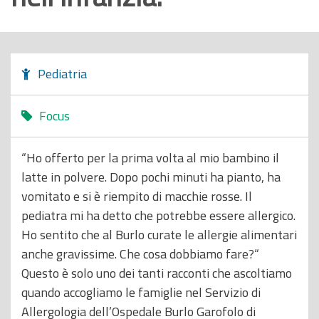
o
p
r
i
Pediatria
n
c
Focus
i
p
“Ho offerto per la prima volta al mio bambino il
a
latte in polvere. Dopo pochi minuti ha pianto, ha
l
vomitato e si è riempito di macchie rosse. Il
e
pediatra mi ha detto che potrebbe essere allergico.
Ho sentito che al Burlo curate le allergie alimentari
anche gravissime. Che cosa dobbiamo fare?“
Questo è solo uno dei tanti racconti che ascoltiamo
quando accogliamo le famiglie nel Servizio di
Allergologia dell’Ospedale Burlo Garofolo di