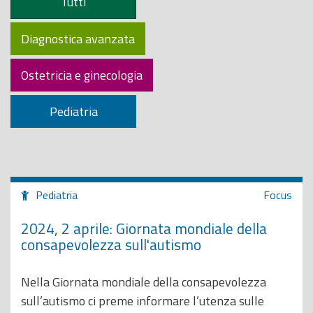
Tutti
o
p
Diagnostica avanzata
r
i
Ostetricia e ginecologia
n
c
Pediatria
i
p
a
l
Pediatria
Focus
e
2024, 2 aprile: Giornata mondiale della
consapevolezza sull'autismo
Nella Giornata mondiale della consapevolezza
sull’autismo ci preme informare l’utenza sulle