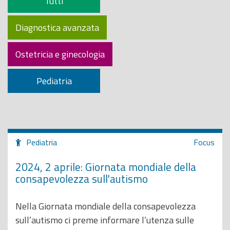
Tutti
o
p
Diagnostica avanzata
r
i
Ostetricia e ginecologia
n
c
Pediatria
i
p
a
l
Pediatria
Focus
e
2024, 2 aprile: Giornata mondiale della
consapevolezza sull'autismo
Nella Giornata mondiale della consapevolezza
sull’autismo ci preme informare l’utenza sulle